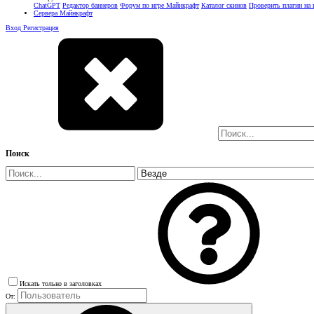
ChatGPT
Редактор баннеров
Форум по игре Майнкрафт
Каталог скинов
Проверить плагин на
Сервера Майнкрафт
Вход
Регистрация
Поиск
Искать только в заголовках
От: