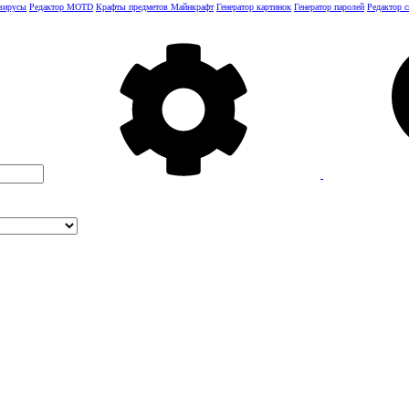
 вирусы
Редактор MOTD
Крафты предметов Майнкрафт
Генератор картинок
Генератор паролей
Редактор 