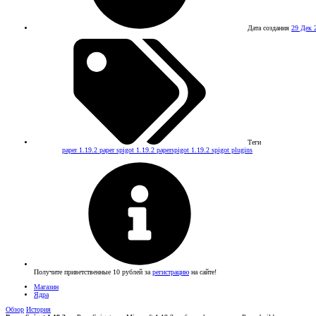
Дата создания
29 Дек 
Теги
paper 1.19.2
paper spigot 1.19.2
paperspigot 1.19.2
spigot plugins
Получите приветственные 10 рублей за
регистрацию
на сайте!
Магазин
Ядра
Обзор
История