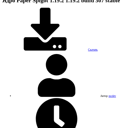
Ядро
Paper Spigot 1.19.2
1.19.2 build 307 stable
Скачать
Автор
mcdev