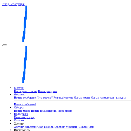
Вход
Регистрация
Магазин
Последние отзывы
Поиск ресурсов
Форумы
Новые сообщения
Что нового?
Featured content
Новые медиа
Новые комментарии к медиа
Поиск сообщений
Обзоры
Новые медиа
Новые комментарии
Поиск медиа
Поддержка
Оплатить услугу
Отзывы
Хостинг
Хостинг Minecraft (Craft-Hosting)
Хостинг Minecraft (BungeeHost)
Инструменты