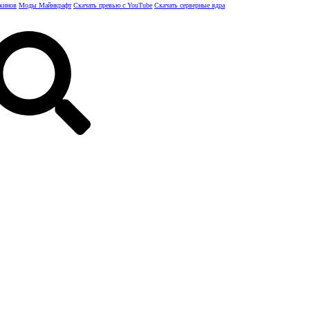
скинов
Моды Майнкрафт
Скачать превью с YouTube
Скачать серверные ядра