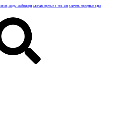
скинов
Моды Майнкрафт
Скачать превью с YouTube
Скачать серверные ядра