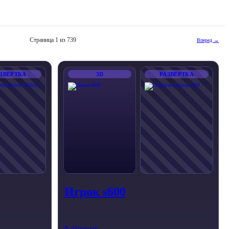
Страница 1 из 739
Вперед →
ЗВЕРТКА
3D
РАЗВЕРТКА
Игрок s600
⛏️ Minecraft