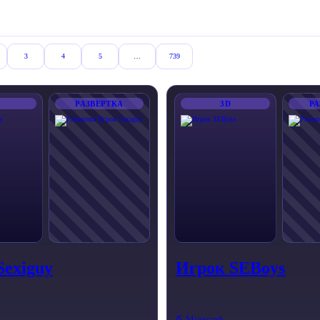
3
4
5
…
739
РАЗВЕРТКА
3D
РА
Sexiguy
Игрок SEBoys
⛏️ Minecraft