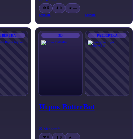
👁 0
⬇ 0
★ —
Открыть
Скачать
ЗВЕРТКА
3D
РАЗВЕРТКА
Игрок ButterBut
⛏️ Minecraft
👁 0
⬇ 0
★ —