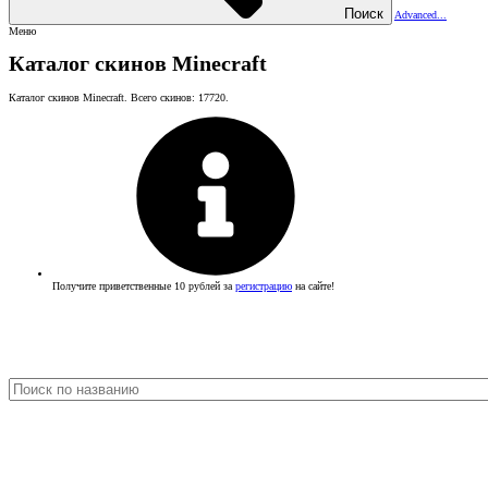
Поиск
Advanced...
Меню
Каталог скинов Minecraft
Каталог скинов Minecraft. Всего скинов: 17720.
Получите приветственные 10 рублей за
регистрацию
на сайте!