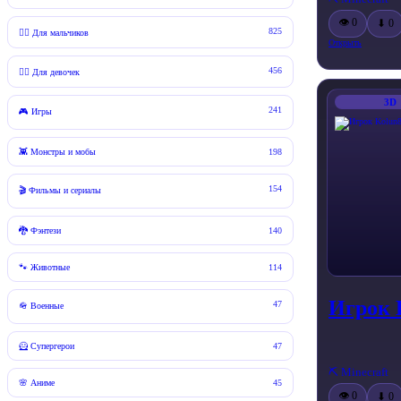
👁 0
⬇ 0
825
🧍‍♂️ Для мальчиков
Открыть
456
🧍‍♀️ Для девочек
3D
241
🎮 Игры
👾 Монстры и мобы
198
154
🎬 Фильмы и сериалы
🐉 Фэнтези
140
🐾 Животные
114
Игрок 
47
🪖 Военные
🦸 Супергерои
47
⛏️ Minecraft
🌸 Аниме
45
👁 0
⬇ 0