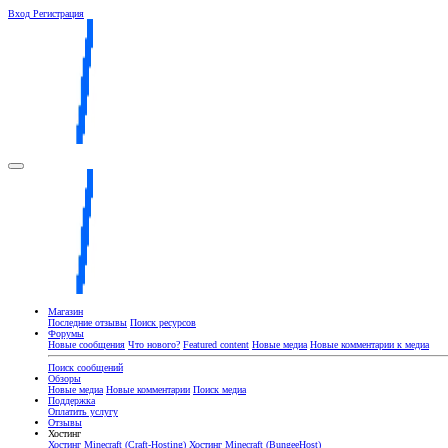
Вход
Регистрация
Магазин
Последние отзывы
Поиск ресурсов
Форумы
Новые сообщения
Что нового?
Featured content
Новые медиа
Новые комментарии к медиа
Поиск сообщений
Обзоры
Новые медиа
Новые комментарии
Поиск медиа
Поддержка
Оплатить услугу
Отзывы
Хостинг
Хостинг Minecraft (Craft-Hosting)
Хостинг Minecraft (BungeeHost)