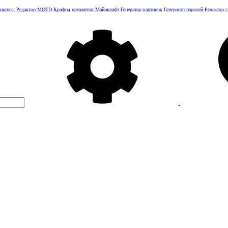
 вирусы
Редактор MOTD
Крафты предметов Майнкрафт
Генератор картинок
Генератор паролей
Редактор 