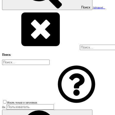
Поиск
Advanced...
Поиск
Искать только в заголовках
От: