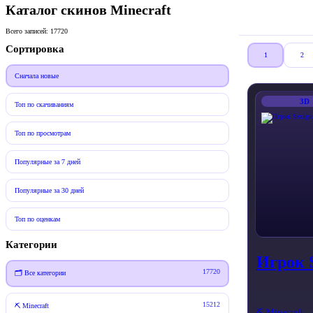
Каталог скинов Minecraft
Всего записей: 17720
Сортировка
1
2
Сначала новые
3D
Топ по скачиваниям
Топ по просмотрам
Популярные за 7 дней
Популярные за 30 дней
Топ по оценкам
Категории
Игрок 
17720
🗂 Все категории
15212
⛏️ Minecraft
⛏️ Minecraft