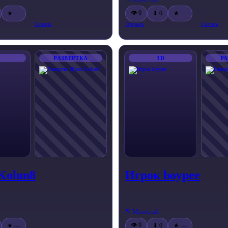
👁 0
★ —
⬇ 0
★ —
Скачать
Открыть
Скачать
РАЗВЕРТКА
3D
РА
Kolun8
Игрок boypee
⛏️ Minecraft
👁 0
★ —
⬇ 0
★ —