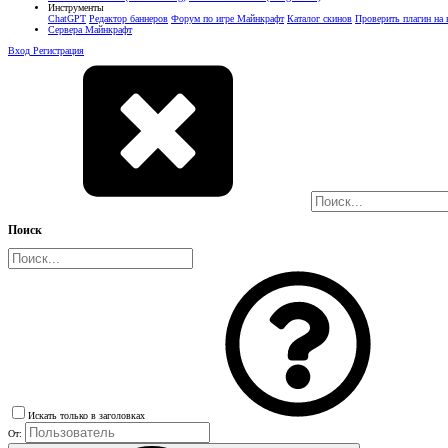
Инструменты
ChatGPT
Редактор баннеров
Форум по игре Майнкрафт
Каталог скинов
Проверить плагин на
Сервера Майнкрафт
Вход
Регистрация
Поиск
Искать только в заголовках
От: