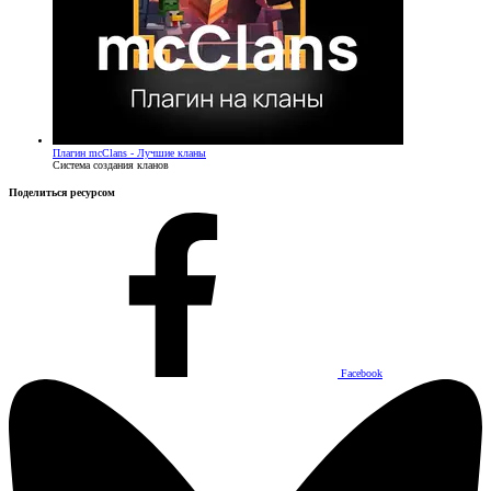
Плагин
mcClans - Лучшие кланы
Система создания кланов
Поделиться ресурсом
Facebook