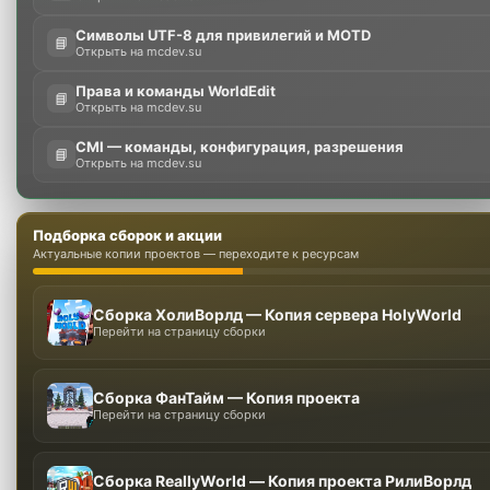
Символы UTF-8 для привилегий и MOTD
📘
Открыть на mcdev.su
Права и команды WorldEdit
📘
Открыть на mcdev.su
CMI — команды, конфигурация, разрешения
📘
Открыть на mcdev.su
Подборка сборок и акции
Актуальные копии проектов — переходите к ресурсам
Сборка ХолиВорлд — Копия сервера HolyWorld
Перейти на страницу сборки
Сборка ФанТайм — Копия проекта
Перейти на страницу сборки
Сборка ReallyWorld — Копия проекта РилиВорлд