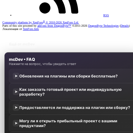
RSS
®
Community platform by XenForo
© 2010-2026 XenForo Ltd.
Parts of this site powered by
add-ons from DragonByte™
©2011-2026
DragonByte Technologies
(
Details
)
Локализация от
XenForo.Info
Ещё от mcDev
mcDev • FAQ
Нажмите на вопрос, чтобы увидеть ответ
Обновления на плагины или сборки бесплатные?
➤
Как заказать готовый проект или индивидуальную
➤
разработку?
Предоставляется ли поддержка на плагин или сборку?
➤
Могу ли я открыть прибыльный проект с вашими
➤
продуктами?