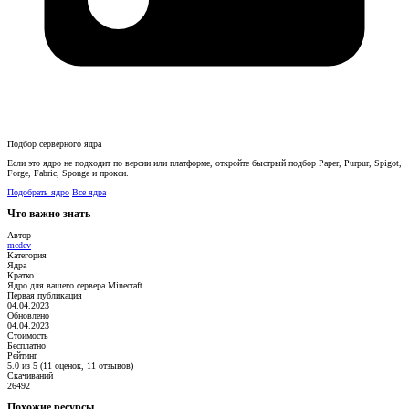
Подбор серверного ядра
Если это ядро не подходит по версии или платформе, откройте быстрый подбор Paper, Purpur, Spigot,
Forge, Fabric, Sponge и прокси.
Подобрать ядро
Все ядра
Что важно знать
Автор
mcdev
Категория
Ядра
Кратко
Ядро для вашего сервера Minecraft
Первая публикация
04.04.2023
Обновлено
04.04.2023
Стоимость
Бесплатно
Рейтинг
5.0 из 5 (11 оценок, 11 отзывов)
Скачиваний
26492
Похожие ресурсы