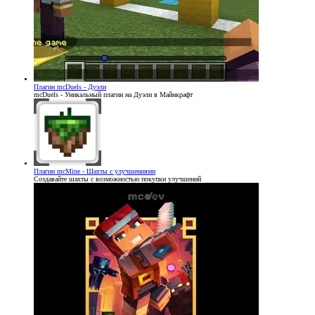
Плагин
mcDuels - Дуэли
mcDuels - Уникальный плагин на Дуэли в Майнкрафт
Плагин
mcMine - Шахты с улучшениями
Создавайте шахты с возможностью покупки улучшений