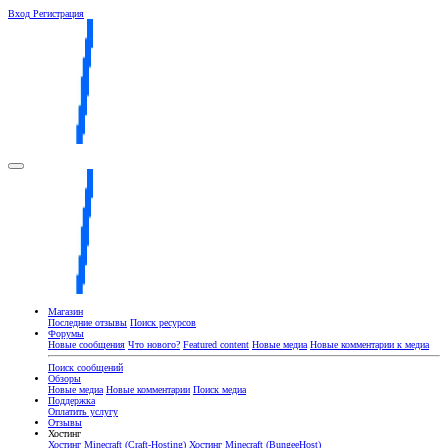
Вход
Регистрация
Магазин
Последние отзывы
Поиск ресурсов
Форумы
Новые сообщения
Что нового?
Featured content
Новые медиа
Новые комментарии к медиа
Поиск сообщений
Обзоры
Новые медиа
Новые комментарии
Поиск медиа
Поддержка
Оплатить услугу
Отзывы
Хостинг
Хостинг Minecraft (Craft-Hosting)
Хостинг Minecraft (BungeeHost)