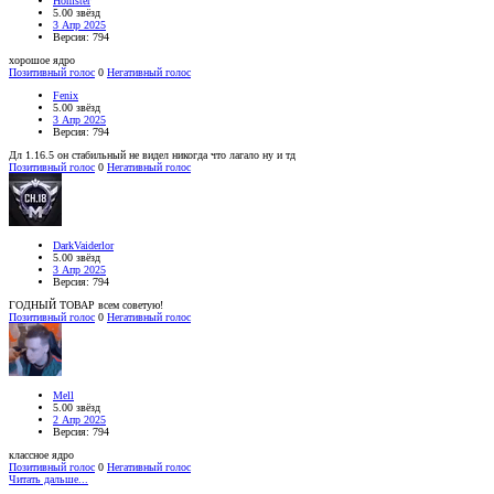
Homster
5.00 звёзд
3 Апр 2025
Версия: 794
хорошое ядро
Позитивный голос
0
Негативный голос
Fenix
5.00 звёзд
3 Апр 2025
Версия: 794
Дл 1.16.5 он стабильный не видел никогда что лагало ну и тд
Позитивный голос
0
Негативный голос
DarkVaiderlor
5.00 звёзд
3 Апр 2025
Версия: 794
ГОДНЫЙ ТОВАР всем советую!
Позитивный голос
0
Негативный голос
Mell
5.00 звёзд
2 Апр 2025
Версия: 794
классное ядро
Позитивный голос
0
Негативный голос
Читать дальше...