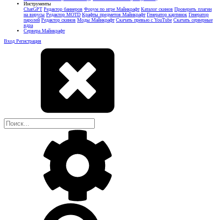
Инструменты
ChatGPT
Редактор баннеров
Форум по игре Майнкрафт
Каталог скинов
Проверить плагин
на вирусы
Редактор MOTD
Крафты предметов Майнкрафт
Генератор картинок
Генератор
паролей
Редактор скинов
Моды Майнкрафт
Скачать превью с YouTube
Скачать серверные
ядра
Сервера Майнкрафт
Вход
Регистрация