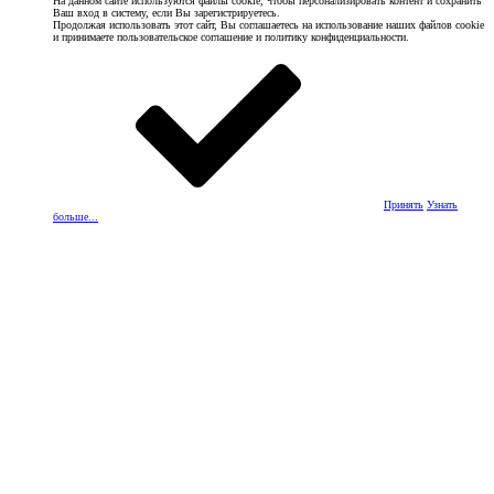
На данном сайте используются файлы cookie, чтобы персонализировать контент и сохранить
Ваш вход в систему, если Вы зарегистрируетесь.
Продолжая использовать этот сайт, Вы соглашаетесь на использование наших файлов cookie
и принимаете пользовательское соглашение и политику конфиденциальности.
Принять
Узнать
больше...