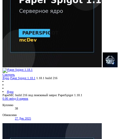
Смотреть
Ядро
Paper Spigot 1.18.1
1.18.1 build 216
Ядра
PaperMC build 216 под поисковый запрос PaperSpigot 1.18.1
0.00 звёзд
0 оценок
Куплено
38
Обновлено
27 Дек 2025