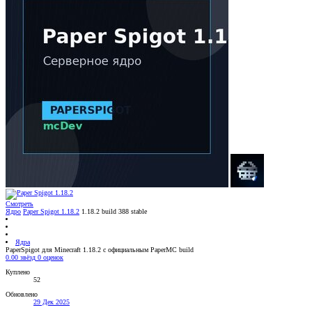
Смотреть
Ядро
Paper Spigot 1.18.2
1.18.2 build 388 stable
Ядра
PaperSpigot для Minecraft 1.18.2 с официальным PaperMC build
0.00 звёзд
0 оценок
Куплено
52
Обновлено
29 Дек 2025