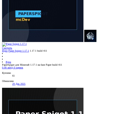
Смотреть
Ядро
Paper Spigot 1.17.1
1.17.1 build 411
Ядра
PaperSpigot для Minecraft 1.17.1 на базе Paper build 411
0.00 звёзд
0 оценок
Куплено
61
Обновлено
29 Дек 2025