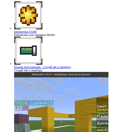
Библиотека
UtilM
Библиотека для плагинов McDev
Плагин
mcScoreboard - Создай таб и скорборд
Создай таб и скорборд