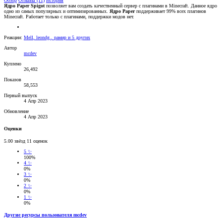
Обзор
Отзывы (11)
История
Ядро Paper Spigot
позволяет вам создать качественный сервер с плагинами в Minecraft. Данное ядро
одно из самых популярных и оптимизированных.
Ядро Paper
поддерживает 99% всех плагинов
Minecraft. Работает только с плагинами, поддержки модов нет.
Реакции:
Mell
,
leondg.
,
рамир
и 5 других
Автор
mcdev
Куплено
26,492
Показов
58,553
Первый выпуск
4 Апр 2023
Обновление
4 Апр 2023
Оценки
5.00 звёзд
11 оценок
5 ✨
100%
4 ✨
0%
3 ✨
0%
2 ✨
0%
1 ✨
0%
Другие ресурсы пользователя mcdev