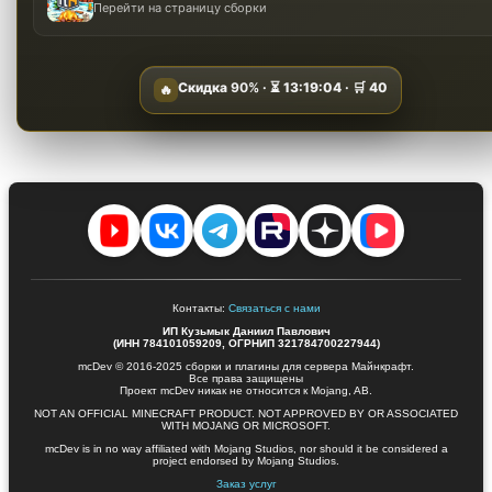
Перейти на страницу сборки
Скидка
90%
· ⏳
13:19:03
· 🛒
40
🔥
Контакты:
Связаться с нами
ИП Кузьмык Даниил Павлович
(ИНН 784101059209, ОГРНИП 321784700227944)
mcDev © 2016-2025 сборки и плагины для сервера Майнкрафт.
Все права защищены
Проект mcDev никак не относится к Mojang, AB.
NOT AN OFFICIAL MINECRAFT PRODUCT. NOT APPROVED BY OR ASSOCIATED
WITH MOJANG OR MICROSOFT.
mcDev is in no way affiliated with Mojang Studios, nor should it be considered a
project endorsed by Mojang Studios.
Заказ услуг