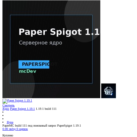
Смотреть
Ядро
Paper Spigot 1.19.1
1.19.1 build 111
Ядра
PaperMC build 111 под поисковый запрос PaperSpigot 1.19.1
0.00 звёзд
0 оценок
Куплено