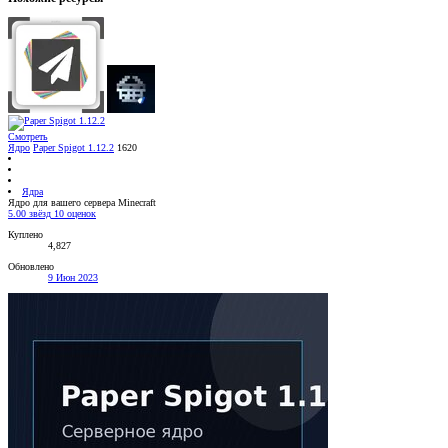
Смотреть
Ядро
Paper Spigot 1.12.2
1620
Ядра
Ядро для вашего сервера Minecraft
5.00 звёзд
10 оценок
Куплено
4,827
Обновлено
9 Июн 2023