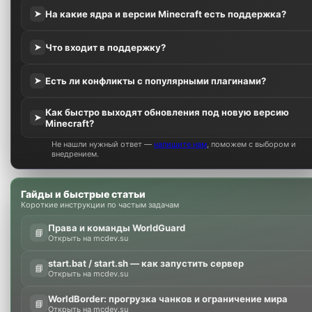
На какие ядра и версии Minecraft есть поддержка?
➤
Что входит в поддержку?
➤
Есть ли конфликты с популярными плагинами?
➤
Как быстро выходят обновления под новую версию
➤
Minecraft?
Не нашли нужный ответ —
напишите нам
, поможем с выбором и
внедрением.
Гайды и быстрые статьи
Короткие инструкции по частым задачам
Права и команды WorldGuard
📘
Открыть на mcdev.su
start.bat / start.sh — как запустить сервер
📘
Открыть на mcdev.su
WorldBorder: прогрузка чанков и ограничение мира
📘
Открыть на mcdev.su