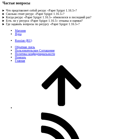
Частые вопросы
Что представляет собой ресурс «Paper Spigot 1.16.5»?
Сколько стоит ресурс «Paper Spigot 1.16.5»?
Когда ресурс «Paper Spigot 1.16.5» обновлялся в последний раз?
Есть ли у ресурса «Paper Spigot 1.16.5» отзывы и оценки?
Где задавать вопросы по ресурсу «Paper Spigot 1.16.5»?
Магазин
Ядра
Russian (RU)
Обратная связь
Пользовательское Соглашение
Политика конфиденциальности
Помощь
Главная