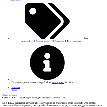
Теги
minecraft 1.19.2 server
paper 1.19.2
papermc 1.19.2
ядро paper
Получите приветственные 10 рублей за
регистрацию
на сайте!
Магазин
Ядра
Обзор
История
Paper 1.19.2
— Legacy-ядро Paper для серверов Minecraft 1.19.2.
Paper 1.19.2 закрывает популярный legacy-запрос по стабильной ветке Minecraft. Это прямой
официальный build PaperMC, а не случайный перезалив server.jar, поэтому его удобно использовать