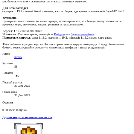
как безопасную точку скачивания для старых плагинных серверов.
Для чего подходит
серверов 1.19.2 с живой базой плагинов, карт и сборок, где нужен официальный PaperMC build.
Установка
Проверьте Java и плагины на копии сервера, затем переносите jar в боевую папку только после
проверки мира, экономики, защиты регионов и прокси-настроек.
Версия
: 1.19.2 build 307 stable
Источник
:
Ссылка скрыта, пожалуйста
Войдите
или
Зарегистрируйтесь
Поисковые запросы
: paper 1.19.2, papermc 1.19.2, minecraft 1.19.2 server, ядро paper.
Файл добавлен в раздел ядер mcDev как справочный и загрузочный ресурс. Перед обновлением
боевого сервера сделайте резервную копию мира, конфигов и папки plugins/mods.
Автор
mcdev
Куплено
39
Показов
115
Первый выпуск
30 Дек 2025
Обновление
30 Дек 2025
Оценки
0.00 звёзд
0 оценок
Другие ресурсы пользователя mcdev