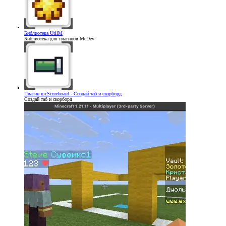
Библиотека
UtilM
Библиотека для плагинов McDev
Плагин
mcScoreboard - Создай таб и скорборд
Создай таб и скорборд