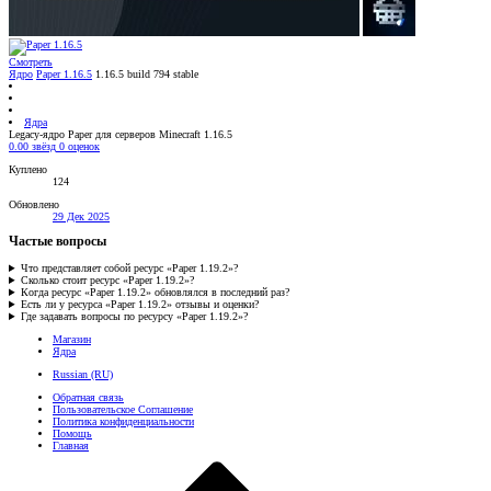
Смотреть
Ядро
Paper 1.16.5
1.16.5 build 794 stable
Ядра
Legacy-ядро Paper для серверов Minecraft 1.16.5
0.00 звёзд
0 оценок
Куплено
124
Обновлено
29 Дек 2025
Частые вопросы
Что представляет собой ресурс «Paper 1.19.2»?
Сколько стоит ресурс «Paper 1.19.2»?
Когда ресурс «Paper 1.19.2» обновлялся в последний раз?
Есть ли у ресурса «Paper 1.19.2» отзывы и оценки?
Где задавать вопросы по ресурсу «Paper 1.19.2»?
Магазин
Ядра
Russian (RU)
Обратная связь
Пользовательское Соглашение
Политика конфиденциальности
Помощь
Главная