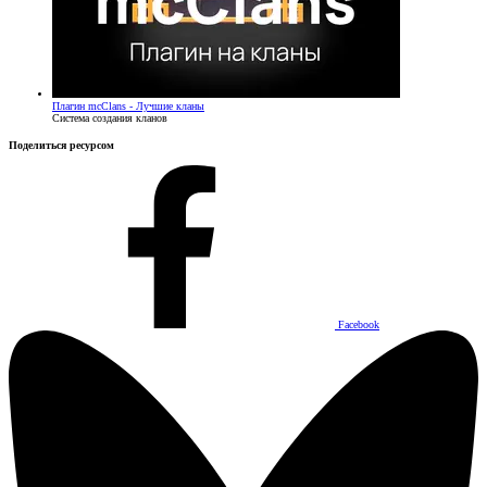
Плагин
mcClans - Лучшие кланы
Система создания кланов
Поделиться ресурсом
Facebook