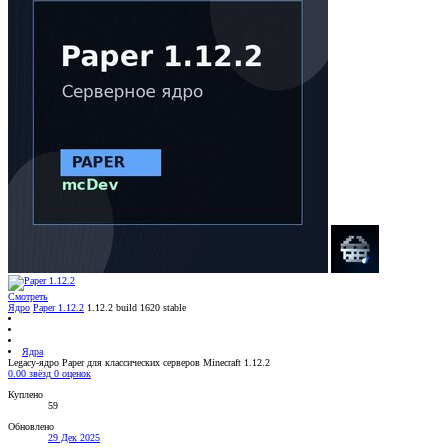
Смотреть
Ядро
Paper 1.12.2
1.12.2 build 1620 stable
Ядра
Legacy-ядро Paper для классических серверов Minecraft 1.12.2
0.00 звёзд
0 оценок
Куплено
59
Обновлено
29 Дек 2025