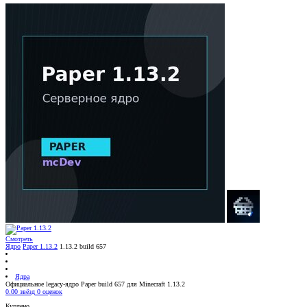
Смотреть
Ядро
Paper 1.13.2
1.13.2 build 657
Ядра
Официальное legacy-ядро Paper build 657 для Minecraft 1.13.2
0.00 звёзд
0 оценок
Куплено