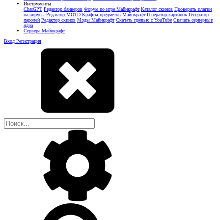
Инструменты
ChatGPT
Редактор баннеров
Форум по игре Майнкрафт
Каталог скинов
Проверить плагин
на вирусы
Редактор MOTD
Крафты предметов Майнкрафт
Генератор картинок
Генератор
паролей
Редактор скинов
Моды Майнкрафт
Скачать превью с YouTube
Скачать серверные
ядра
Сервера Майнкрафт
Вход
Регистрация