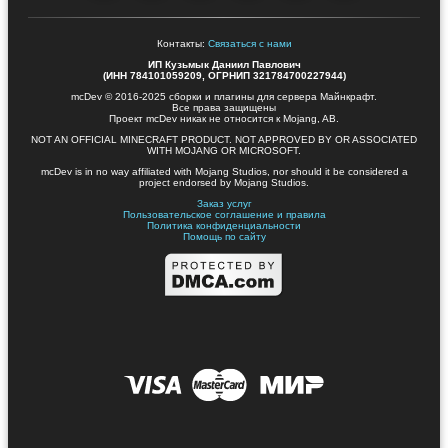
Контакты:
Связаться с нами
ИП Кузьмык Даниил Павлович
(ИНН 784101059209, ОГРНИП 321784700227944)
mcDev © 2016-2025 сборки и плагины для сервера Майнкрафт.
Все права защищены
Проект mcDev никак не относится к Mojang, AB.
NOT AN OFFICIAL MINECRAFT PRODUCT. NOT APPROVED BY OR ASSOCIATED
WITH MOJANG OR MICROSOFT.
mcDev is in no way affiliated with Mojang Studios, nor should it be considered a
project endorsed by Mojang Studios.
Заказ услуг
Пользовательское соглашение и правила
Политика конфиденциальности
Помощь по сайту