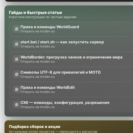
Гайды и быстрые статьи
Короткие инструкции по частым задачам
Права и команды WorldGuard
📘
Открыть на mcdev.su
start.bat / start.sh — как запустить сервер
📘
Открыть на mcdev.su
WorldBorder: прогрузка чанков и ограничение мира
📘
Открыть на mcdev.su
Символы UTF-8 для привилегий и MOTD
📘
Открыть на mcdev.su
Права и команды WorldEdit
📘
Открыть на mcdev.su
CMI — команды, конфигурация, разрешения
📘
Открыть на mcdev.su
Подборка сборок и акции
Актуальные копии проектов — переходите к ресурсам