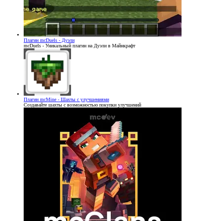
Плагин
mcDuels - Дуэли
mcDuels - Уникальный плагин на Дуэли в Майнкрафт
Плагин
mcMine - Шахты с улучшениями
Создавайте шахты с возможностью покупки улучшений