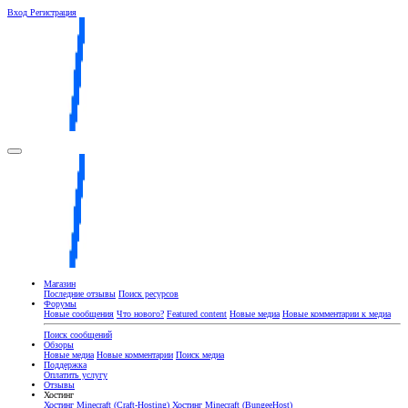
Вход
Регистрация
Магазин
Последние отзывы
Поиск ресурсов
Форумы
Новые сообщения
Что нового?
Featured content
Новые медиа
Новые комментарии к медиа
Поиск сообщений
Обзоры
Новые медиа
Новые комментарии
Поиск медиа
Поддержка
Оплатить услугу
Отзывы
Хостинг
Хостинг Minecraft (Craft-Hosting)
Хостинг Minecraft (BungeeHost)