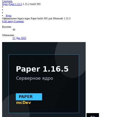
Смотреть
Ядро
Paper 1.15.2
1.15.2 build 393
Ядра
Официальное legacy-ядро Paper build 393 для Minecraft 1.15.2
0.00 звёзд
0 оценок
Куплено
49
Обновлено
27 Дек 2025