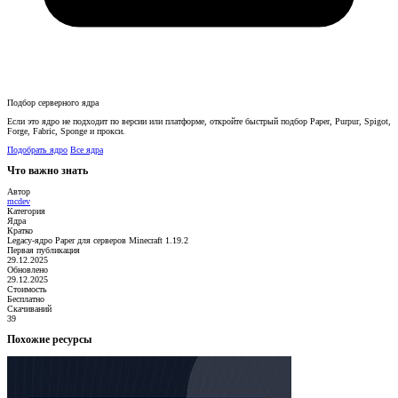
Подбор серверного ядра
Если это ядро не подходит по версии или платформе, откройте быстрый подбор Paper, Purpur, Spigot,
Forge, Fabric, Sponge и прокси.
Подобрать ядро
Все ядра
Что важно знать
Автор
mcdev
Категория
Ядра
Кратко
Legacy-ядро Paper для серверов Minecraft 1.19.2
Первая публикация
29.12.2025
Обновлено
29.12.2025
Стоимость
Бесплатно
Скачиваний
39
Похожие ресурсы