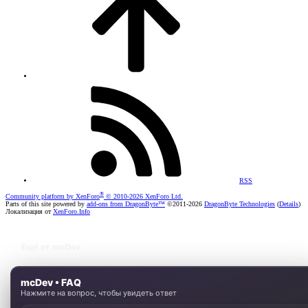
RSS
®
Community platform by XenForo
© 2010-2026 XenForo Ltd.
Parts of this site powered by
add-ons from DragonByte™
©2011-2026
DragonByte Technologies
(
Details
)
Локализация от
XenForo.Info
Ещё от mcDev
mcDev • FAQ
Нажмите на вопрос, чтобы увидеть ответ