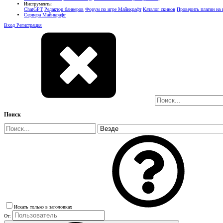
Инструменты
ChatGPT
Редактор баннеров
Форум по игре Майнкрафт
Каталог скинов
Проверить плагин на
Сервера Майнкрафт
Вход
Регистрация
Поиск
Искать только в заголовках
От: