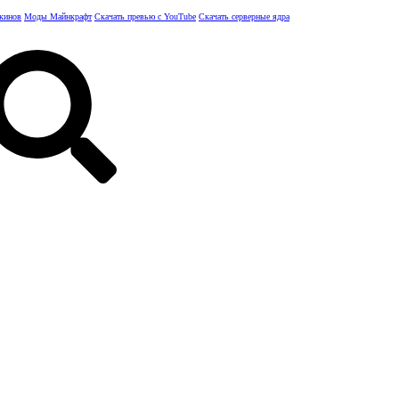
скинов
Моды Майнкрафт
Скачать превью с YouTube
Скачать серверные ядра