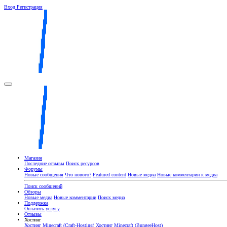
Вход
Регистрация
Магазин
Последние отзывы
Поиск ресурсов
Форумы
Новые сообщения
Что нового?
Featured content
Новые медиа
Новые комментарии к медиа
Поиск сообщений
Обзоры
Новые медиа
Новые комментарии
Поиск медиа
Поддержка
Оплатить услугу
Отзывы
Хостинг
Хостинг Minecraft (Craft-Hosting)
Хостинг Minecraft (BungeeHost)