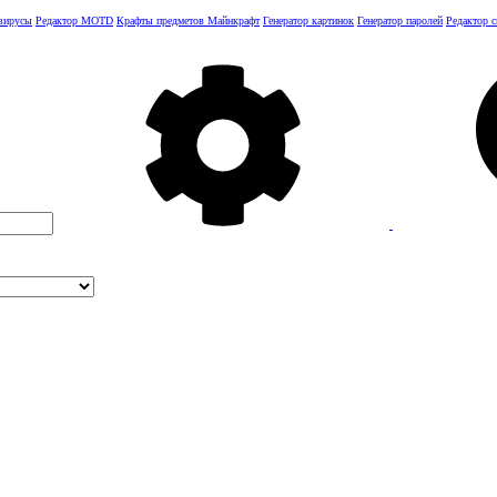
 вирусы
Редактор MOTD
Крафты предметов Майнкрафт
Генератор картинок
Генератор паролей
Редактор 