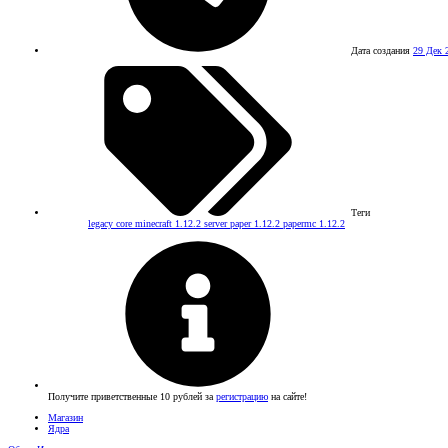
Дата создания
29 Дек 
Теги
legacy core
minecraft 1.12.2 server
paper 1.12.2
papermc 1.12.2
Получите приветственные 10 рублей за
регистрацию
на сайте!
Магазин
Ядра