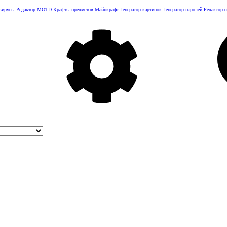
 вирусы
Редактор MOTD
Крафты предметов Майнкрафт
Генератор картинок
Генератор паролей
Редактор 