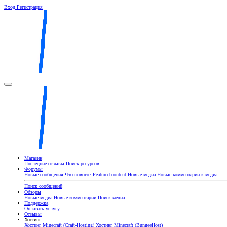
Вход
Регистрация
Магазин
Последние отзывы
Поиск ресурсов
Форумы
Новые сообщения
Что нового?
Featured content
Новые медиа
Новые комментарии к медиа
Поиск сообщений
Обзоры
Новые медиа
Новые комментарии
Поиск медиа
Поддержка
Оплатить услугу
Отзывы
Хостинг
Хостинг Minecraft (Craft-Hosting)
Хостинг Minecraft (BungeeHost)