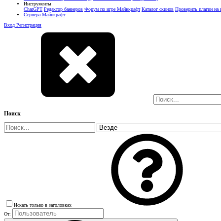
Инструменты
ChatGPT
Редактор баннеров
Форум по игре Майнкрафт
Каталог скинов
Проверить плагин на
Сервера Майнкрафт
Вход
Регистрация
Поиск
Искать только в заголовках
От: