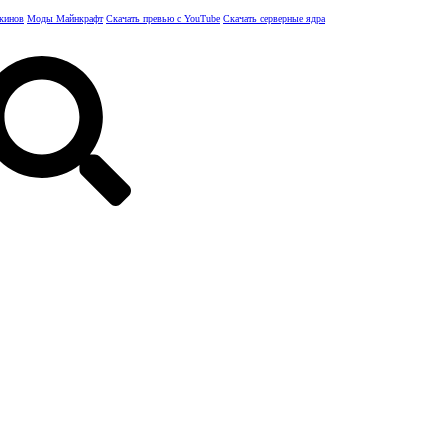
скинов
Моды Майнкрафт
Скачать превью с YouTube
Скачать серверные ядра