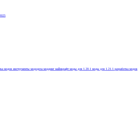
2025
ека модов
инструменты мододела
моддинг майнкрафт
моды для 1.20.1
моды для 1.21.1
разработка модов