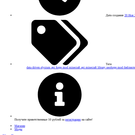
Дата создания
20 Ноя 
Теги
data driven
elysium api
forge mod
minecraft api
minecraft library
neoforge mod
библиот
Получите приветственные 10 рублей за
регистрацию
на сайте!
Магазин
Моды