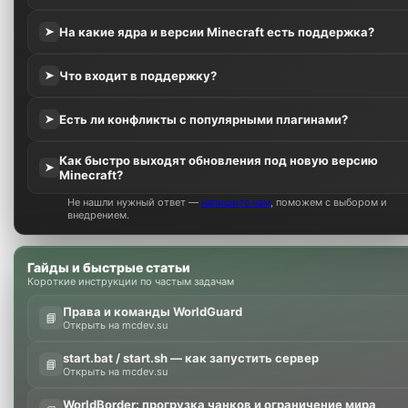
На какие ядра и версии Minecraft есть поддержка?
➤
Что входит в поддержку?
➤
Есть ли конфликты с популярными плагинами?
➤
Как быстро выходят обновления под новую версию
➤
Minecraft?
Не нашли нужный ответ —
напишите нам
, поможем с выбором и
внедрением.
Гайды и быстрые статьи
Короткие инструкции по частым задачам
Права и команды WorldGuard
📘
Открыть на mcdev.su
start.bat / start.sh — как запустить сервер
📘
Открыть на mcdev.su
WorldBorder: прогрузка чанков и ограничение мира