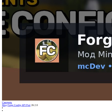
Смотреть
Мод
Forge Config API Port
26.2.0