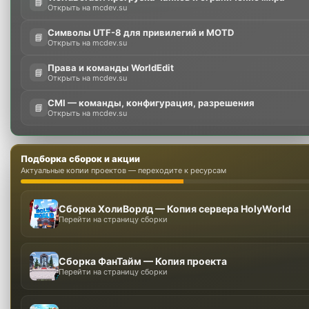
📘
Открыть на mcdev.su
Символы UTF-8 для привилегий и MOTD
📘
Открыть на mcdev.su
Права и команды WorldEdit
📘
Открыть на mcdev.su
CMI — команды, конфигурация, разрешения
📘
Открыть на mcdev.su
Подборка сборок и акции
Актуальные копии проектов — переходите к ресурсам
Сборка ХолиВорлд — Копия сервера HolyWorld
Перейти на страницу сборки
Сборка ФанТайм — Копия проекта
Перейти на страницу сборки