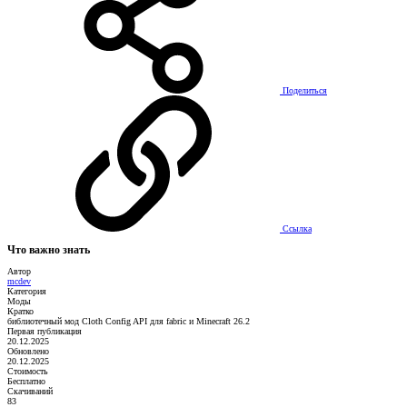
Поделиться
Ссылка
Что важно знать
Автор
mcdev
Категория
Моды
Кратко
библиотечный мод Cloth Config API для fabric и Minecraft 26.2
Первая публикация
20.12.2025
Обновлено
20.12.2025
Стоимость
Бесплатно
Скачиваний
83