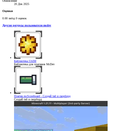
Обновление
20 Дек 2025
Оценки
0.00 звёзд
0 оценок
Другие ресурсы пользователя mcdev
Библиотека
UtilM
Библиотека для плагинов McDev
Плагин
mcScoreboard - Создай таб и скорборд
Создай таб и скорборд