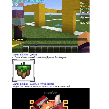
Плагин
mcDuels - Дуэли
mcDuels - Уникальный плагин на Дуэли в Майнкрафт
Плагин
mcMine - Шахты с улучшениями
Создавайте шахты с возможностью покупки улучшений