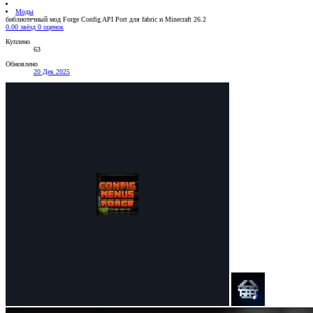
Моды
библиотечный мод Forge Config API Port для fabric и Minecraft 26.2
0.00 звёзд
0 оценок
Куплено
63
Обновлено
20 Дек 2025