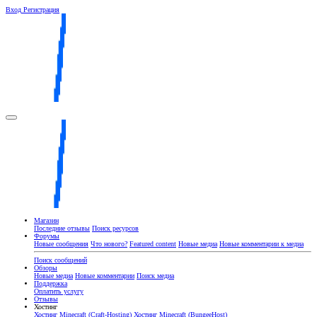
Вход
Регистрация
Магазин
Последние отзывы
Поиск ресурсов
Форумы
Новые сообщения
Что нового?
Featured content
Новые медиа
Новые комментарии к медиа
Поиск сообщений
Обзоры
Новые медиа
Новые комментарии
Поиск медиа
Поддержка
Оплатить услугу
Отзывы
Хостинг
Хостинг Minecraft (Craft-Hosting)
Хостинг Minecraft (BungeeHost)