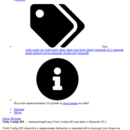
Теги
cloth config api
cloth-config
fabric
fabric mod
forge
library
minecraft 26.2
minecraft
mods
neoforge
моды minecraft
скачать мод minecraft
Получите приветственные 10 рублей за
регистрацию
на сайте!
Магазин
Моды
Обзор
История
Cloth Config API
— библиотечный мод Cloth Config API для fabric и Minecraft 26.2.
Cloth Config API относится к направлению библиотек и зависимостей и подходит для сборок на