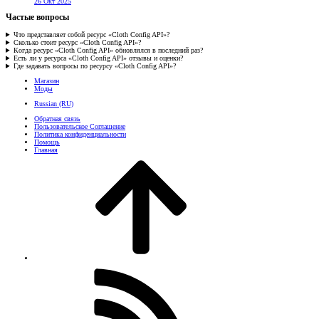
26 Окт 2025
Частые вопросы
Что представляет собой ресурс «Cloth Config API»?
Сколько стоит ресурс «Cloth Config API»?
Когда ресурс «Cloth Config API» обновлялся в последний раз?
Есть ли у ресурса «Cloth Config API» отзывы и оценки?
Где задавать вопросы по ресурсу «Cloth Config API»?
Магазин
Моды
Russian (RU)
Обратная связь
Пользовательское Соглашение
Политика конфиденциальности
Помощь
Главная