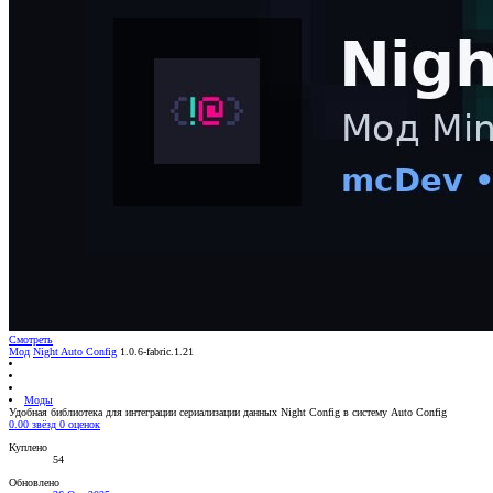
Смотреть
Мод
Night Auto Config
1.0.6-fabric.1.21
Моды
Удобная библиотека для интеграции сериализации данных Night Config в систему Auto Config
0.00 звёзд
0 оценок
Куплено
54
Обновлено