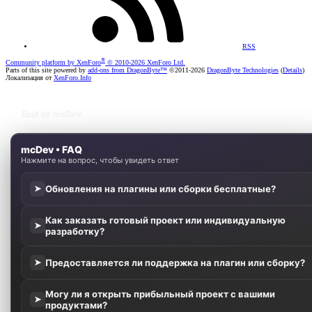
RSS
®
Community platform by XenForo
© 2010-2026 XenForo Ltd.
Parts of this site powered by
add-ons from DragonByte™
©2011-2026
DragonByte Technologies
(
Details
)
Локализация от
XenForo.Info
Ещё от mcDev
mcDev • FAQ
Нажмите на вопрос, чтобы увидеть ответ
Обновления на плагины или сборки бесплатные?
➤
Как заказать готовый проект или индивидуальную
➤
разработку?
Предоставляется ли поддержка на плагин или сборку?
➤
Могу ли я открыть прибыльный проект с вашими
➤
продуктами?