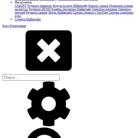
Инструменты
ChatGPT
Редактор баннеров
Форум по игре Майнкрафт
Каталог скинов
Проверить плагин
на вирусы
Редактор MOTD
Крафты предметов Майнкрафт
Генератор картинок
Генератор
паролей
Редактор скинов
Моды Майнкрафт
Скачать превью с YouTube
Скачать серверные
ядра
Сервера Майнкрафт
Вход
Регистрация