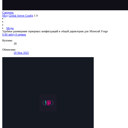
Смотреть
Мод
Global Server Config
1.0
Моды
Удобное размещение серверных конфигураций в общей директории для Minecraft Forge
0.00 звёзд
0 оценок
Куплено
28
Обновлено
20 Ноя 2025