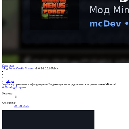
Смотреть
Мод
Forge Config Screens
v8.0.2-1.20.1-Fabric
Моды
Удобное управление конфигурациями Forge-модов непосредственно в игровом меню Minecraft.
0.00 звёзд
0 оценок
Куплено
45
Обновлено
20 Ноя 2025