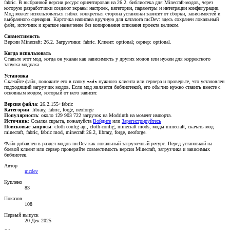
fabric. В выбранной версии ресурс ориентирован на 26.2. библиотека для Minecraft-модов, через
которую разработчики создают экраны настроек, категории, параметры и интеграции конфигурации.
Мод может использоваться гибко: конкретная сторона установки зависит от сборки, зависимостей и
выбранного сценария. Карточка написана вручную для каталога mcDev: здесь сохранен локальный
файл, источник и краткое назначение без копирования описания проекта целиком.
Совместимость
Версии Minecraft: 26.2. Загрузчики: fabric. Клиент: optional; сервер: optional.
Когда использовать
Ставьте этот мод, когда он указан как зависимость у других модов или нужен для корректного
запуска модпака.
Установка
Скачайте файл, положите его в папку
нужного клиента или сервера и проверьте, что установлен
mods
подходящий загрузчик модов. Если мод является библиотекой, его обычно нужно ставить вместе с
основным модом, который от него зависит.
Версия файла
: 26.2.155+fabric
Категории
: library, fabric, forge, neoforge
Популярность
: около 129 903 722 загрузок на Modrinth на момент импорта.
Источник
:
Ссылка скрыта, пожалуйста
Войдите
или
Зарегистрируйтесь
Поисковые запросы
: cloth config api, cloth-config, minecraft mods, моды minecraft, скачать мод
minecraft, fabric, fabric mod, minecraft 26.2, library, forge, neoforge.
Файл добавлен в раздел модов mcDev как локальный загрузочный ресурс. Перед установкой на
боевой клиент или сервер проверяйте совместимость версии Minecraft, загрузчика и зависимых
библиотек.
Автор
mcdev
Куплено
83
Показов
108
Первый выпуск
20 Дек 2025