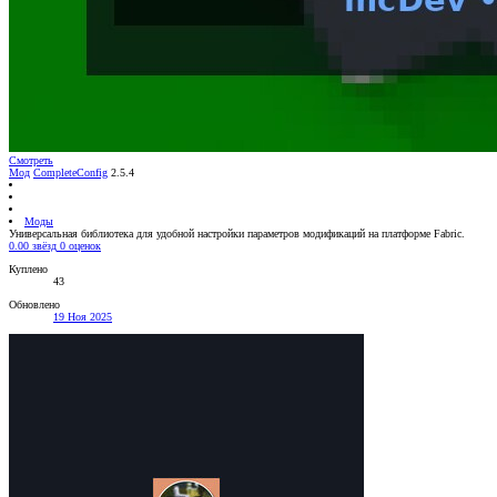
Смотреть
Мод
CompleteConfig
2.5.4
Моды
Универсальная библиотека для удобной настройки параметров модификаций на платформе Fabric.
0.00 звёзд
0 оценок
Куплено
43
Обновлено
19 Ноя 2025