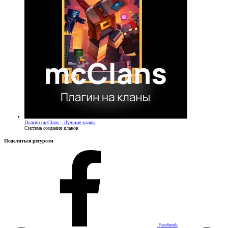
Плагин
mcClans - Лучшие кланы
Система создания кланов
Поделиться ресурсом
Facebook