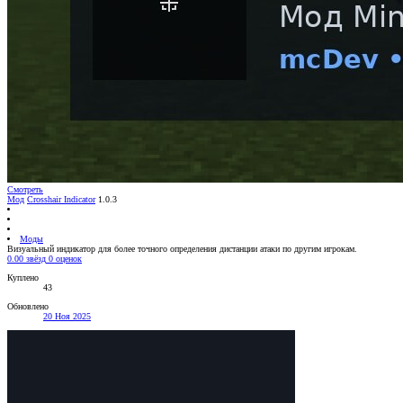
Смотреть
Мод
Crosshair Indicator
1.0.3
Моды
Визуальный индикатор для более точного определения дистанции атаки по другим игрокам.
0.00 звёзд
0 оценок
Куплено
43
Обновлено
20 Ноя 2025