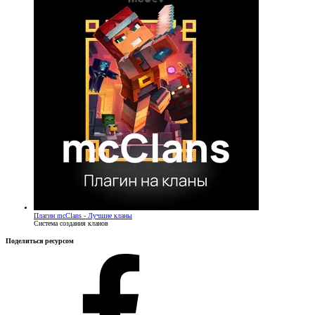
Плагин
mcClans - Лучшие кланы
Система создания кланов
Поделиться ресурсом