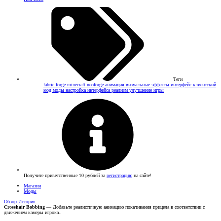
Теги
fabric
forge
minecraft
neoforge
анимация
визуальные эффекты
интерфейс
клиентский
мод
моды
настройка интерфейса
реализм
улучшение игры
Получите приветственные 10 рублей за
регистрацию
на сайте!
Магазин
Моды
Обзор
История
Crosshair Bobbing
— Добавьте реалистичную анимацию покачивания прицела в соответствии с
движением камеры игрока..