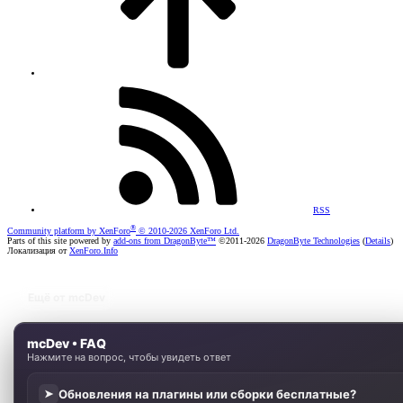
RSS
®
Community platform by XenForo
© 2010-2026 XenForo Ltd.
Parts of this site powered by
add-ons from DragonByte™
©2011-2026
DragonByte Technologies
(
Details
)
Локализация от
XenForo.Info
Ещё от mcDev
mcDev • FAQ
Нажмите на вопрос, чтобы увидеть ответ
Обновления на плагины или сборки бесплатные?
➤