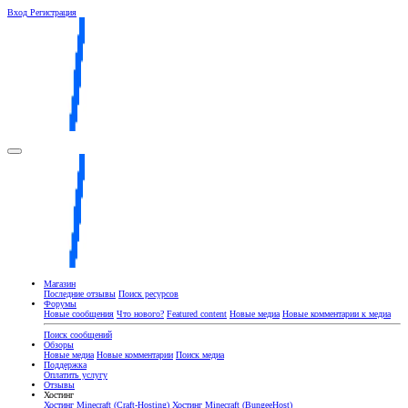
Вход
Регистрация
Магазин
Последние отзывы
Поиск ресурсов
Форумы
Новые сообщения
Что нового?
Featured content
Новые медиа
Новые комментарии к медиа
Поиск сообщений
Обзоры
Новые медиа
Новые комментарии
Поиск медиа
Поддержка
Оплатить услугу
Отзывы
Хостинг
Хостинг Minecraft (Craft-Hosting)
Хостинг Minecraft (BungeeHost)