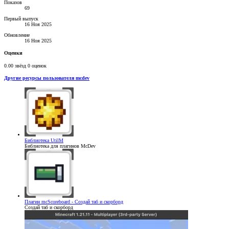
Показов
69
Первый выпуск
16 Ноя 2025
Обновление
16 Ноя 2025
Оценки
0.00 звёзд
0 оценок
Другие ресурсы пользователя mcdev
Библиотека
UtilM
Библиотека для плагинов McDev
Плагин
mcScoreboard - Создай таб и скорборд
Создай таб и скорборд