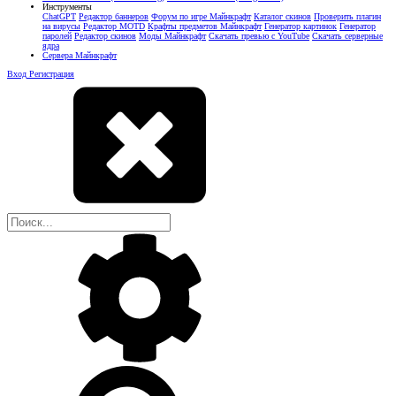
Инструменты
ChatGPT
Редактор баннеров
Форум по игре Майнкрафт
Каталог скинов
Проверить плагин
на вирусы
Редактор MOTD
Крафты предметов Майнкрафт
Генератор картинок
Генератор
паролей
Редактор скинов
Моды Майнкрафт
Скачать превью с YouTube
Скачать серверные
ядра
Сервера Майнкрафт
Вход
Регистрация