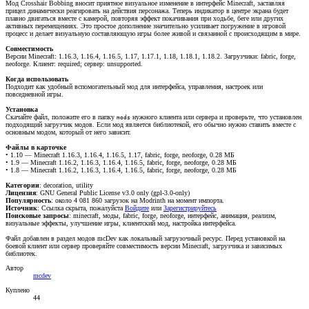
Мод Crosshair Bobbing вносит приятное визуальное изменение в интерфейс Minecraft, заставляя
прицел динамически реагировать на действия персонажа. Теперь индикатор в центре экрана будет
плавно двигаться вместе с камерой, повторяя эффект покачивания при ходьбе, беге или других
активных перемещениях. Это простое дополнение значительно усиливает погружение в игровой
процесс и делает визуальную составляющую игры более живой и связанной с происходящим в мире.
Совместимость
Версии Minecraft: 1.16.3, 1.16.4, 1.16.5, 1.17, 1.17.1, 1.18, 1.18.1, 1.18.2. Загрузчики: fabric, forge,
neoforge. Клиент: required; сервер: unsupported.
Когда использовать
Подходит как удобный вспомогательный мод для интерфейса, управления, настроек или
повседневной игры.
Установка
Скачайте файл, положите его в папку
нужного клиента или сервера и проверьте, что установлен
mods
подходящий загрузчик модов. Если мод является библиотекой, его обычно нужно ставить вместе с
основным модом, который от него зависит.
Файлы в карточке
• 1.10 — Minecraft 1.16.3, 1.16.4, 1.16.5, 1.17, fabric, forge, neoforge, 0.28 МБ
• 1.9 — Minecraft 1.16.2, 1.16.3, 1.16.4, 1.16.5, fabric, forge, neoforge, 0.28 МБ
• 1.8 — Minecraft 1.16.2, 1.16.3, 1.16.4, 1.16.5, fabric, forge, neoforge, 0.28 МБ
Категории
: decoration, utility
Лицензия
: GNU General Public License v3.0 only (gpl-3.0-only)
Популярность
: около 4 081 860 загрузок на Modrinth на момент импорта.
Источник
:
Ссылка скрыта, пожалуйста
Войдите
или
Зарегистрируйтесь
Поисковые запросы
: minecraft, моды, fabric, forge, neoforge, интерфейс, анимация, реализм,
визуальные эффекты, улучшение игры, клиентский мод, настройка интерфейса.
Файл добавлен в раздел модов mcDev как локальный загрузочный ресурс. Перед установкой на
боевой клиент или сервер проверяйте совместимость версии Minecraft, загрузчика и зависимых
библиотек.
Автор
mcdev
Куплено
44