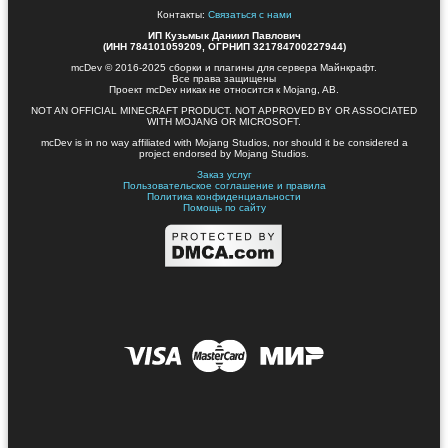
Контакты:
Связаться с нами
ИП Кузьмык Даниил Павлович
(ИНН 784101059209, ОГРНИП 321784700227944)
mcDev © 2016-2025 сборки и плагины для сервера Майнкрафт.
Все права защищены
Проект mcDev никак не относится к Mojang, AB.
NOT AN OFFICIAL MINECRAFT PRODUCT. NOT APPROVED BY OR ASSOCIATED
WITH MOJANG OR MICROSOFT.
mcDev is in no way affiliated with Mojang Studios, nor should it be considered a
project endorsed by Mojang Studios.
Заказ услуг
Пользовательское соглашение и правила
Политика конфиденциальности
Помощь по сайту