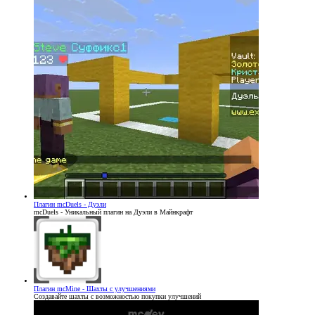
Плагин
mcDuels - Дуэли
mcDuels - Уникальный плагин на Дуэли в Майнкрафт
Плагин
mcMine - Шахты с улучшениями
Создавайте шахты с возможностью покупки улучшений