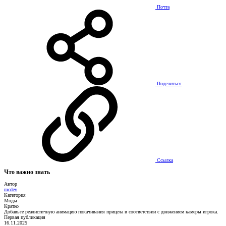
Почта
Поделиться
Ссылка
Что важно знать
Автор
mcdev
Категория
Моды
Кратко
Добавьте реалистичную анимацию покачивания прицела в соответствии с движением камеры игрока.
Первая публикация
16.11.2025