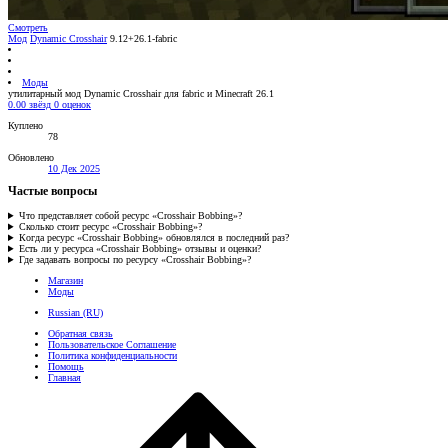
Смотреть
Мод
Dynamic Crosshair
9.12+26.1-fabric
Моды
утилитарный мод Dynamic Crosshair для fabric и Minecraft 26.1
0.00 звёзд
0 оценок
Куплено
78
Обновлено
10 Дек 2025
Частые вопросы
Что представляет собой ресурс «Crosshair Bobbing»?
Сколько стоит ресурс «Crosshair Bobbing»?
Когда ресурс «Crosshair Bobbing» обновлялся в последний раз?
Есть ли у ресурса «Crosshair Bobbing» отзывы и оценки?
Где задавать вопросы по ресурсу «Crosshair Bobbing»?
Магазин
Моды
Russian (RU)
Обратная связь
Пользовательское Соглашение
Политика конфиденциальности
Помощь
Главная