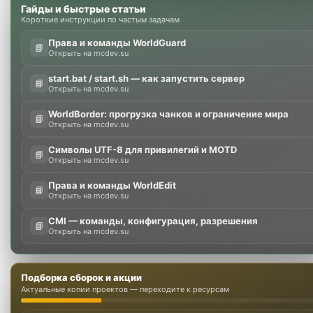
Гайды и быстрые статьи
Короткие инструкции по частым задачам
Права и команды WorldGuard
📘
Открыть на mcdev.su
start.bat / start.sh — как запустить сервер
📘
Открыть на mcdev.su
WorldBorder: прогрузка чанков и ограничение мира
📘
Открыть на mcdev.su
Символы UTF-8 для привилегий и MOTD
📘
Открыть на mcdev.su
Права и команды WorldEdit
📘
Открыть на mcdev.su
CMI — команды, конфигурация, разрешения
📘
Открыть на mcdev.su
Подборка сборок и акции
Актуальные копии проектов — переходите к ресурсам