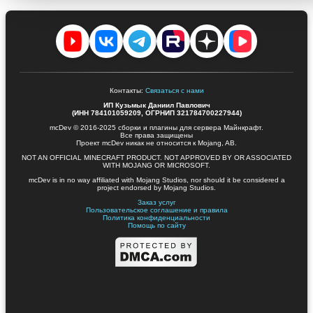
Контакты:
Связаться с нами
ИП Кузьмык Даниил Павлович
(ИНН 784101059209, ОГРНИП 321784700227944)
mcDev © 2016-2025 сборки и плагины для сервера Майнкрафт.
Все права защищены
Проект mcDev никак не относится к Mojang, AB.
NOT AN OFFICIAL MINECRAFT PRODUCT. NOT APPROVED BY OR ASSOCIATED
WITH MOJANG OR MICROSOFT.
mcDev is in no way affiliated with Mojang Studios, nor should it be considered a
project endorsed by Mojang Studios.
Заказ услуг
Пользовательское соглашение и правила
Политика конфиденциальности
Помощь по сайту