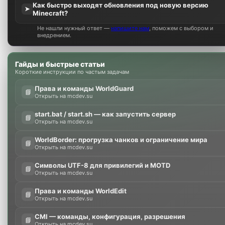
Как быстро выходят обновления под новую версию
➤
Minecraft?
Не нашли нужный ответ —
напишите нам
, поможем с выбором и
внедрением.
Гайды и быстрые статьи
Короткие инструкции по частым задачам
Права и команды WorldGuard
📘
Открыть на mcdev.su
start.bat / start.sh — как запустить сервер
📘
Открыть на mcdev.su
WorldBorder: прогрузка чанков и ограничение мира
📘
Открыть на mcdev.su
Символы UTF-8 для привилегий и MOTD
📘
Открыть на mcdev.su
Права и команды WorldEdit
📘
Открыть на mcdev.su
CMI — команды, конфигурация, разрешения
📘
Открыть на mcdev.su