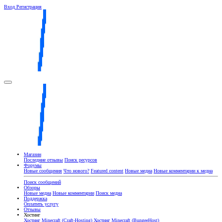
Вход
Регистрация
Магазин
Последние отзывы
Поиск ресурсов
Форумы
Новые сообщения
Что нового?
Featured content
Новые медиа
Новые комментарии к медиа
Поиск сообщений
Обзоры
Новые медиа
Новые комментарии
Поиск медиа
Поддержка
Оплатить услугу
Отзывы
Хостинг
Хостинг Minecraft (Craft-Hosting)
Хостинг Minecraft (BungeeHost)