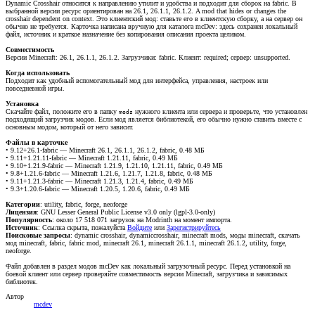
Dynamic Crosshair относится к направлению утилит и удобства и подходит для сборок на fabric. В
выбранной версии ресурс ориентирован на 26.1, 26.1.1, 26.1.2. A mod that hides or changes the
crosshair dependent on context. Это клиентский мод: ставьте его в клиентскую сборку, а на сервер он
обычно не требуется. Карточка написана вручную для каталога mcDev: здесь сохранен локальный
файл, источник и краткое назначение без копирования описания проекта целиком.
Совместимость
Версии Minecraft: 26.1, 26.1.1, 26.1.2. Загрузчики: fabric. Клиент: required; сервер: unsupported.
Когда использовать
Подходит как удобный вспомогательный мод для интерфейса, управления, настроек или
повседневной игры.
Установка
Скачайте файл, положите его в папку
нужного клиента или сервера и проверьте, что установлен
mods
подходящий загрузчик модов. Если мод является библиотекой, его обычно нужно ставить вместе с
основным модом, который от него зависит.
Файлы в карточке
• 9.12+26.1-fabric — Minecraft 26.1, 26.1.1, 26.1.2, fabric, 0.48 МБ
• 9.11+1.21.11-fabric — Minecraft 1.21.11, fabric, 0.49 МБ
• 9.10+1.21.9-fabric — Minecraft 1.21.9, 1.21.10, 1.21.11, fabric, 0.49 МБ
• 9.8+1.21.6-fabric — Minecraft 1.21.6, 1.21.7, 1.21.8, fabric, 0.48 МБ
• 9.11+1.21.3-fabric — Minecraft 1.21.3, 1.21.4, fabric, 0.49 МБ
• 9.3+1.20.6-fabric — Minecraft 1.20.5, 1.20.6, fabric, 0.49 МБ
Категории
: utility, fabric, forge, neoforge
Лицензия
: GNU Lesser General Public License v3.0 only (lgpl-3.0-only)
Популярность
: около 17 518 071 загрузок на Modrinth на момент импорта.
Источник
:
Ссылка скрыта, пожалуйста
Войдите
или
Зарегистрируйтесь
Поисковые запросы
: dynamic crosshair, dynamiccrosshair, minecraft mods, моды minecraft, скачать
мод minecraft, fabric, fabric mod, minecraft 26.1, minecraft 26.1.1, minecraft 26.1.2, utility, forge,
neoforge.
Файл добавлен в раздел модов mcDev как локальный загрузочный ресурс. Перед установкой на
боевой клиент или сервер проверяйте совместимость версии Minecraft, загрузчика и зависимых
библиотек.
Автор
mcdev