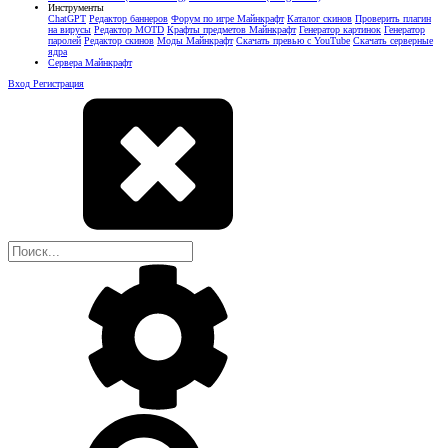
Инструменты
ChatGPT
Редактор баннеров
Форум по игре Майнкрафт
Каталог скинов
Проверить плагин
на вирусы
Редактор MOTD
Крафты предметов Майнкрафт
Генератор картинок
Генератор
паролей
Редактор скинов
Моды Майнкрафт
Скачать превью с YouTube
Скачать серверные
ядра
Сервера Майнкрафт
Вход
Регистрация