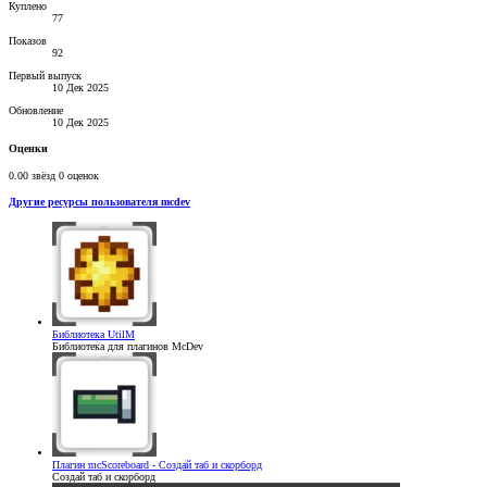
Куплено
77
Показов
92
Первый выпуск
10 Дек 2025
Обновление
10 Дек 2025
Оценки
0.00 звёзд
0 оценок
Другие ресурсы пользователя mcdev
Библиотека
UtilM
Библиотека для плагинов McDev
Плагин
mcScoreboard - Создай таб и скорборд
Создай таб и скорборд