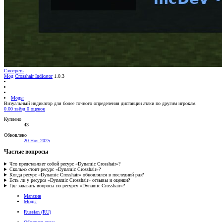
Смотреть
Мод
Crosshair Indicator
1.0.3
Моды
Визуальный индикатор для более точного определения дистанции атаки по другим игрокам.
0.00 звёзд
0 оценок
Куплено
43
Обновлено
20 Ноя 2025
Частые вопросы
Что представляет собой ресурс «Dynamic Crosshair»?
Сколько стоит ресурс «Dynamic Crosshair»?
Когда ресурс «Dynamic Crosshair» обновлялся в последний раз?
Есть ли у ресурса «Dynamic Crosshair» отзывы и оценки?
Где задавать вопросы по ресурсу «Dynamic Crosshair»?
Магазин
Моды
Russian (RU)