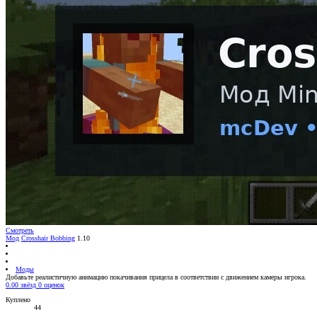
Смотреть
Мод
Crosshair Bobbing
1.10
Моды
Добавьте реалистичную анимацию покачивания прицела в соответствии с движением камеры игрока.
0.00 звёзд
0 оценок
Куплено
44