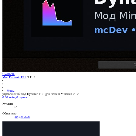
Смотреть
Мод
Dynamic FPS
3.11.9
Моды
управляющий мод Dynamic FPS для fabric и Minecraft 26.2
0.00 звёзд
0 оценок
Куплено
61
Обновлено
20 Дек 2025