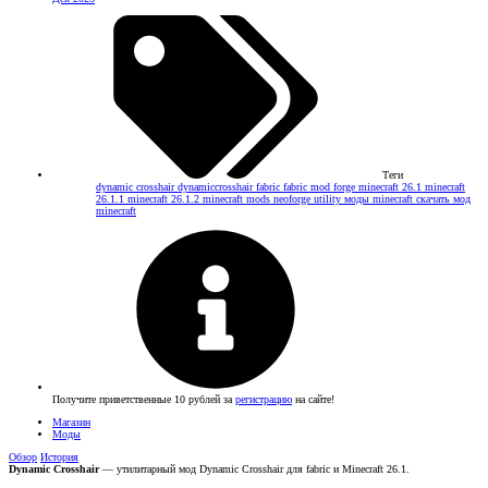
Теги
dynamic crosshair
dynamiccrosshair
fabric
fabric mod
forge
minecraft 26.1
minecraft
26.1.1
minecraft 26.1.2
minecraft mods
neoforge
utility
моды minecraft
скачать мод
minecraft
Получите приветственные 10 рублей за
регистрацию
на сайте!
Магазин
Моды
Обзор
История
Dynamic Crosshair
— утилитарный мод Dynamic Crosshair для fabric и Minecraft 26.1.