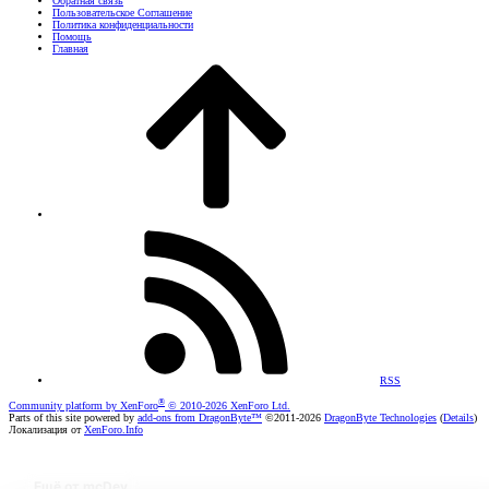
Обратная связь
Пользовательское Соглашение
Политика конфиденциальности
Помощь
Главная
RSS
®
Community platform by XenForo
© 2010-2026 XenForo Ltd.
Parts of this site powered by
add-ons from DragonByte™
©2011-2026
DragonByte Technologies
(
Details
)
Локализация от
XenForo.Info
Ещё от mcDev