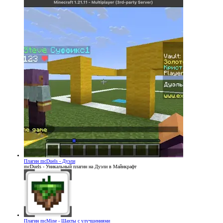
Плагин
mcDuels - Дуэли
mcDuels - Уникальный плагин на Дуэли в Майнкрафт
Плагин
mcMine - Шахты с улучшениями