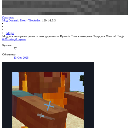
Смотреть
Мод
Dynamic Trees - The Aether
1.20.1-1.3.3
Моды
Мод для интеграции реалистичных деревьев из Dynamic Trees в измерение Эфир для Minecraft Forge
0.00 звёзд
0 оценок
Куплено
77
Обновлено
13 Сен 2025