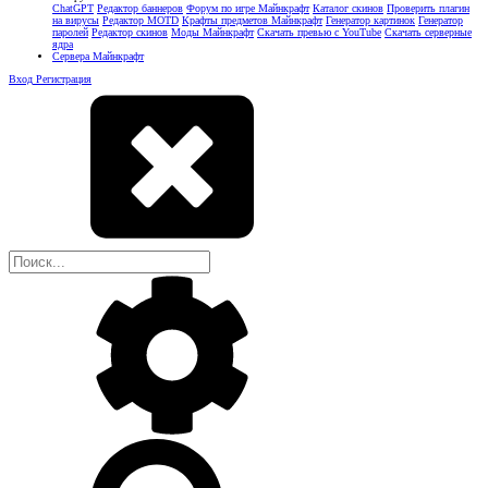
ChatGPT
Редактор баннеров
Форум по игре Майнкрафт
Каталог скинов
Проверить плагин
на вирусы
Редактор MOTD
Крафты предметов Майнкрафт
Генератор картинок
Генератор
паролей
Редактор скинов
Моды Майнкрафт
Скачать превью с YouTube
Скачать серверные
ядра
Сервера Майнкрафт
Вход
Регистрация