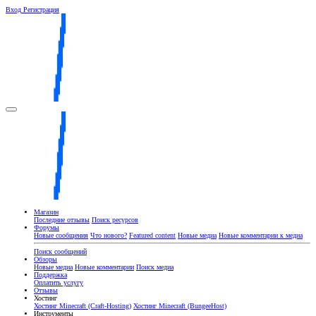
Вход
Регистрация
Магазин
Последние отзывы
Поиск ресурсов
Форумы
Новые сообщения
Что нового?
Featured content
Новые медиа
Новые комментарии к медиа
Поиск сообщений
Обзоры
Новые медиа
Новые комментарии
Поиск медиа
Поддержка
Оплатить услугу
Отзывы
Хостинг
Хостинг Minecraft (Craft-Hosting)
Хостинг Minecraft (BungeeHost)
Инструменты