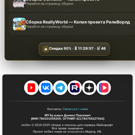
Перейти на страницу сборки
Сборка ReallyWorld — Копия проекта РилиВорлд
Перейти на страницу сборки
Скидка
90%
· ⏳
11:29:56
· 🛒
46
🔥
Контакты:
Связаться с нами
ИП Кузьмык Даниил Павлович
(ИНН 784101059209, ОГРНИП 321784700227944)
mcDev © 2016-2025 сборки и плагины для сервера Майнкрафт.
Все права защищены
Проект mcDev никак не относится к Mojang, AB.