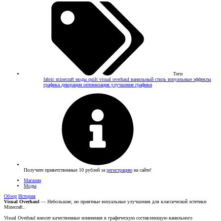
Теги
fabric
minecraft моды
quilt
visual overhaul
ванильный стиль
визуальные эффекты
графика
декорации
оптимизация
улучшение графики
Получите приветственные 10 рублей за
регистрацию
на сайте!
Магазин
Моды
Обзор
История
Visual Overhaul
— Небольшие, но приятные визуальные улучшения для классической эстетики
Minecraft..
Visual Overhaul вносит качественные изменения в графическую составляющую ванильного