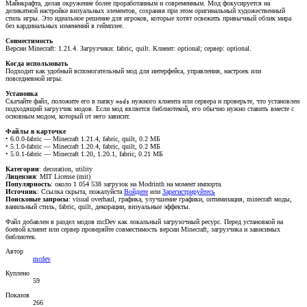
Майнкрафта, делая окружение более проработанным и современным. Мод фокусируется на
деликатной настройке визуальных элементов, сохраняя при этом оригинальный художественный
стиль игры. Это идеальное решение для игроков, которые хотят освежить привычный облик мира
без кардинальных изменений в геймплее.
Совместимость
Версии Minecraft: 1.21.4. Загрузчики: fabric, quilt. Клиент: optional; сервер: optional.
Когда использовать
Подходит как удобный вспомогательный мод для интерфейса, управления, настроек или
повседневной игры.
Установка
Скачайте файл, положите его в папку
нужного клиента или сервера и проверьте, что установлен
mods
подходящий загрузчик модов. Если мод является библиотекой, его обычно нужно ставить вместе с
основным модом, который от него зависит.
Файлы в карточке
• 6.0.0-fabric — Minecraft 1.21.4, fabric, quilt, 0.2 МБ
• 5.1.0-fabric — Minecraft 1.20.4, fabric, quilt, 0.2 МБ
• 5.0.1-fabric — Minecraft 1.20, 1.20.1, fabric, 0.21 МБ
Категории
: decoration, utility
Лицензия
: MIT License (mit)
Популярность
: около 1 054 538 загрузок на Modrinth на момент импорта.
Источник
:
Ссылка скрыта, пожалуйста
Войдите
или
Зарегистрируйтесь
Поисковые запросы
: visual overhaul, графика, улучшение графики, оптимизация, minecraft моды,
ванильный стиль, fabric, quilt, декорации, визуальные эффекты.
Файл добавлен в раздел модов mcDev как локальный загрузочный ресурс. Перед установкой на
боевой клиент или сервер проверяйте совместимость версии Minecraft, загрузчика и зависимых
библиотек.
Автор
mcdev
Куплено
59
Показов
266