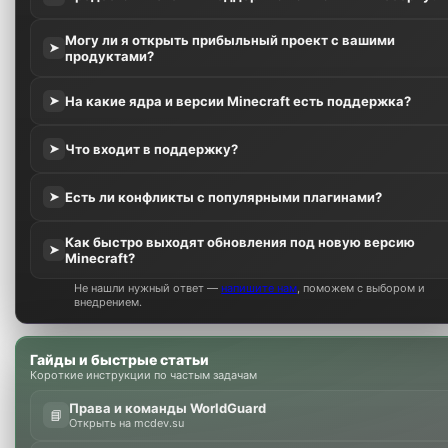
Могу ли я открыть прибыльный проект с вашими
➤
продуктами?
На какие ядра и версии Minecraft есть поддержка?
➤
Что входит в поддержку?
➤
Есть ли конфликты с популярными плагинами?
➤
Как быстро выходят обновления под новую версию
➤
Minecraft?
Не нашли нужный ответ —
напишите нам
, поможем с выбором и
внедрением.
Гайды и быстрые статьи
Короткие инструкции по частым задачам
Права и команды WorldGuard
📘
Открыть на mcdev.su