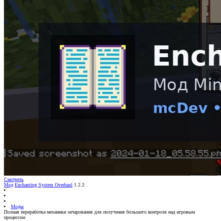
Смотреть
Мод
Enchanting System Overhaul
1.2.2
Моды
Полная переработка механики зачарования для получения большего контроля над игровым
процессом