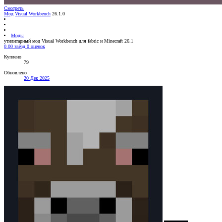
Смотреть
Мод
Visual Workbench
26.1.0
Моды
утилитарный мод Visual Workbench для fabric и Minecraft 26.1
0.00 звёзд
0 оценок
Куплено
79
Обновлено
20 Дек 2025