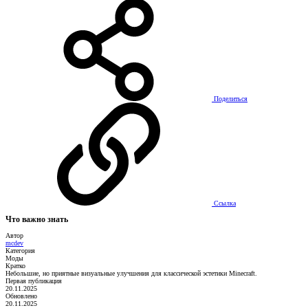
Поделиться
Ссылка
Что важно знать
Автор
mcdev
Категория
Моды
Кратко
Небольшие, но приятные визуальные улучшения для классической эстетики Minecraft.
Первая публикация
20.11.2025
Обновлено
20.11.2025