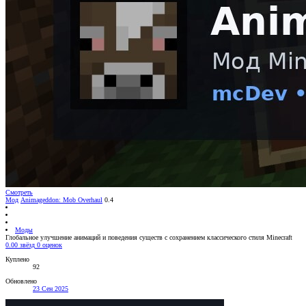
Смотреть
Мод
Animageddon: Mob Overhaul
0.4
Моды
Глобальное улучшение анимаций и поведения существ с сохранением классического стиля Minecraft
0.00 звёзд
0 оценок
Куплено
92
Обновлено
23 Сен 2025