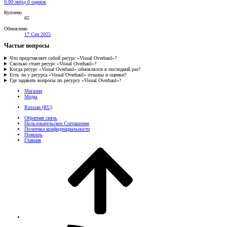
0.00 звёзд
0 оценок
Куплено
65
Обновлено
17 Сен 2025
Частые вопросы
Что представляет собой ресурс «Visual Overhaul»?
Сколько стоит ресурс «Visual Overhaul»?
Когда ресурс «Visual Overhaul» обновлялся в последний раз?
Есть ли у ресурса «Visual Overhaul» отзывы и оценки?
Где задавать вопросы по ресурсу «Visual Overhaul»?
Магазин
Моды
Russian (RU)
Обратная связь
Пользовательское Соглашение
Политика конфиденциальности
Помощь
Главная