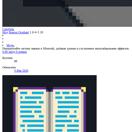
Смотреть
Мод
Beacon Overhaul
1.8.4+1.20
Моды
Переработайте систему маяков в Minecraft, добавив уровни и улучшенное масштабирование эффектов.
0.00 звёзд
0 оценок
Куплено
88
Обновлено
4 Янв 2026