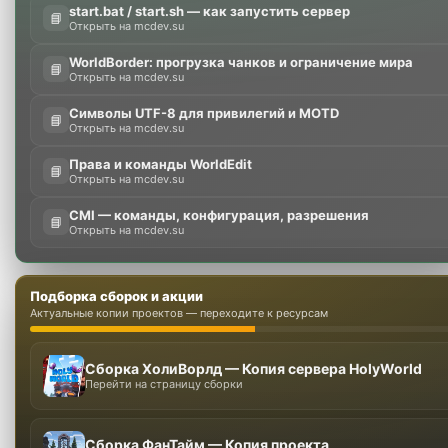
start.bat / start.sh — как запустить сервер
📘
Открыть на mcdev.su
WorldBorder: прогрузка чанков и ограничение мира
📘
Открыть на mcdev.su
Символы UTF-8 для привилегий и MOTD
📘
Открыть на mcdev.su
Права и команды WorldEdit
📘
Открыть на mcdev.su
CMI — команды, конфигурация, разрешения
📘
Открыть на mcdev.su
Подборка сборок и акции
Актуальные копии проектов — переходите к ресурсам
Сборка ХолиВорлд — Копия сервера HolyWorld
Перейти на страницу сборки
Сборка ФанТайм — Копия проекта