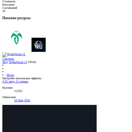
Стоимость
Бесплатно
Скачиваний
59
Похожие ресурсы
Смотреть
Мод
TopkaVisual v2
FINAL
Моды
Настройте визуальные эффекты
4.92 звёзд
12 оценок
Куплено
12,952
Обновлено
18 Мар 2026