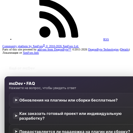
RSS
®
Community platform by XenForo
© 2010-2026 XenForo Ltd.
Parts of this site powered by
add-ons from DragonByte™
©2011-2026
DragonByte Technologies
(
Details
)
Локализация от
XenForo.Info
Ещё от mcDev
mcDev • FAQ
Нажмите на вопрос, чтобы увидеть ответ
Обновления на плагины или сборки бесплатные?
➤
Как заказать готовый проект или индивидуальную
➤
разработку?
Предоставляется ли поддержка на плагин или сборку?
➤