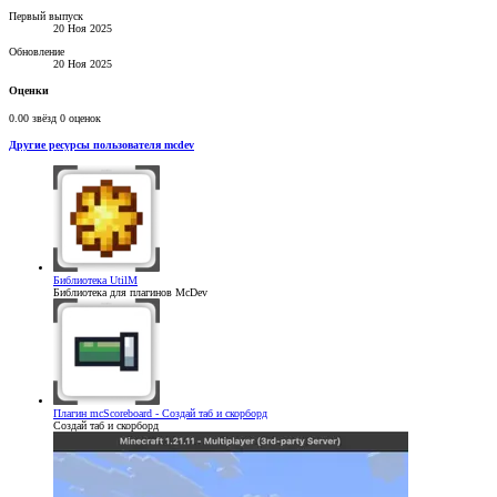
Первый выпуск
20 Ноя 2025
Обновление
20 Ноя 2025
Оценки
0.00 звёзд
0 оценок
Другие ресурсы пользователя mcdev
Библиотека
UtilM
Библиотека для плагинов McDev
Плагин
mcScoreboard - Создай таб и скорборд
Создай таб и скорборд