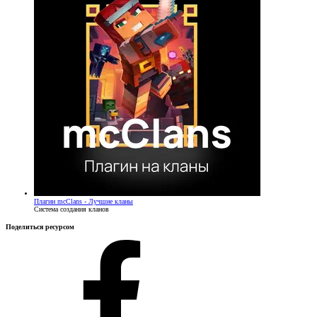
Плагин
mcClans - Лучшие кланы
Система создания кланов
Поделиться ресурсом