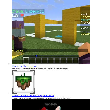
Плагин
mcDuels - Дуэли
mcDuels - Уникальный плагин на Дуэли в Майнкрафт
Плагин
mcMine - Шахты с улучшениями
Создавайте шахты с возможностью покупки улучшений