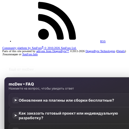
RSS
®
Community platform by XenForo
© 2010-2026 XenForo Ltd.
Parts of this site powered by
add-ons from DragonByte™
©2011-2026
DragonByte Technologies
(
Details
)
Локализация от
XenForo.Info
Ещё от mcDev
mcDev • FAQ
Нажмите на вопрос, чтобы увидеть ответ
Обновления на плагины или сборки бесплатные?
➤
Как заказать готовый проект или индивидуальную
➤
разработку?