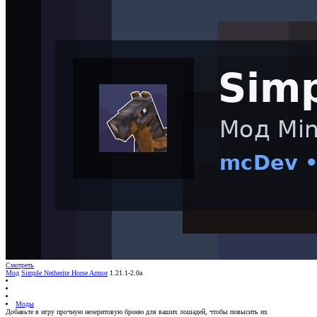
Смотреть
Мод
Simple Netherite Horse Armor
1.21.1-2.0a
Моды
Добавьте в игру прочную незеритовую броню для ваших лошадей, чтобы повысить их