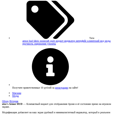
Теги
armor hud
fabric
minecraft
quilt
виджет
индикатор
интерфейс
клиентский мод
моды
прочность
снаряжение
утилиты
Получите приветственные 10 рублей за
регистрацию
на сайте!
Магазин
Моды
Обзор
История
uku's Armor HUD
— Компактный виджет для отображения брони и её состояния прямо на игровом
экране..
Модификация добавляет на ваш экран удобный и минималистичный индикатор, который в реальном