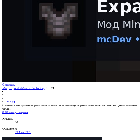
Смотреть
Мод
Expanded Armor Enchanting
1.0.21
Моды
Снимает стандартные ограничения и позволяет совмещать различные типы защиты на одном элементе
брони
0.00 звёзд
0 оценок
Куплено
53
Обновлено
29 Сен 2025