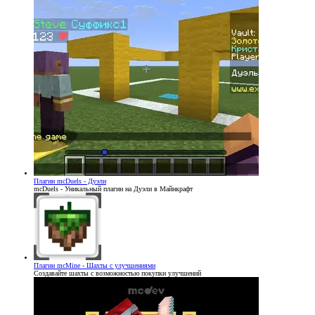
Плагин
mcDuels - Дуэли
mcDuels - Уникальный плагин на Дуэли в Майнкрафт
Плагин
mcMine - Шахты с улучшениями
Создавайте шахты с возможностью покупки улучшений