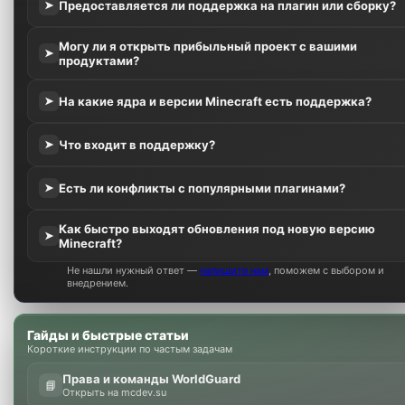
Предоставляется ли поддержка на плагин или сборку?
➤
Могу ли я открыть прибыльный проект с вашими
➤
продуктами?
На какие ядра и версии Minecraft есть поддержка?
➤
Что входит в поддержку?
➤
Есть ли конфликты с популярными плагинами?
➤
Как быстро выходят обновления под новую версию
➤
Minecraft?
Не нашли нужный ответ —
напишите нам
, поможем с выбором и
внедрением.
Гайды и быстрые статьи
Короткие инструкции по частым задачам
Права и команды WorldGuard
📘
Открыть на mcdev.su