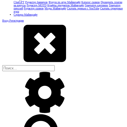
ChatGPT
Редактор баннеров
Форум по игре Майнкрафт
Каталог скинов
Проверить плагин
на вирусы
Редактор MOTD
Крафты предметов Майнкрафт
Генератор картинок
Генератор
паролей
Редактор скинов
Моды Майнкрафт
Скачать превью с YouTube
Скачать серверные
ядра
Сервера Майнкрафт
Вход
Регистрация