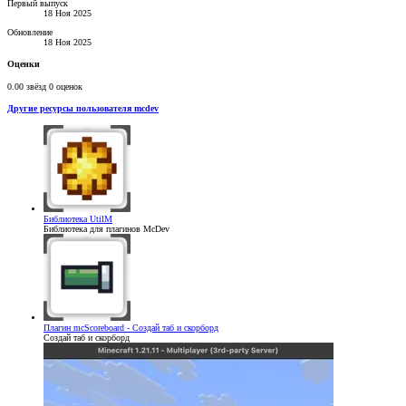
Первый выпуск
18 Ноя 2025
Обновление
18 Ноя 2025
Оценки
0.00 звёзд
0 оценок
Другие ресурсы пользователя mcdev
Библиотека
UtilM
Библиотека для плагинов McDev
Плагин
mcScoreboard - Создай таб и скорборд
Создай таб и скорборд