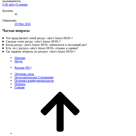
выживаемость.
0.00 звёзд
0 оценок
Куплено
41
Обновлено
20 Ноя 2025
Частые вопросы
Что представляет собой ресурс «uku's Armor HUD»?
Сколько стоит ресурс «uku's Armor HUD»?
Когда ресурс «uku's Armor HUD» обновлялся в последний раз?
Есть ли у ресурса «uku's Armor HUD» отзывы и оценки?
Где задавать вопросы по ресурсу «uku's Armor HUD»?
Магазин
Моды
Russian (RU)
Обратная связь
Пользовательское Соглашение
Политика конфиденциальности
Помощь
Главная