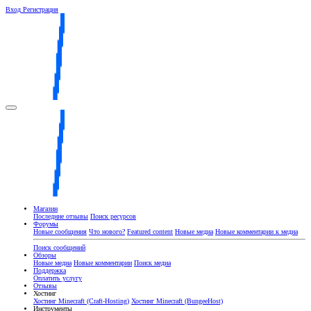
Вход
Регистрация
Магазин
Последние отзывы
Поиск ресурсов
Форумы
Новые сообщения
Что нового?
Featured content
Новые медиа
Новые комментарии к медиа
Поиск сообщений
Обзоры
Новые медиа
Новые комментарии
Поиск медиа
Поддержка
Оплатить услугу
Отзывы
Хостинг
Хостинг Minecraft (Craft-Hosting)
Хостинг Minecraft (BungeeHost)
Инструменты