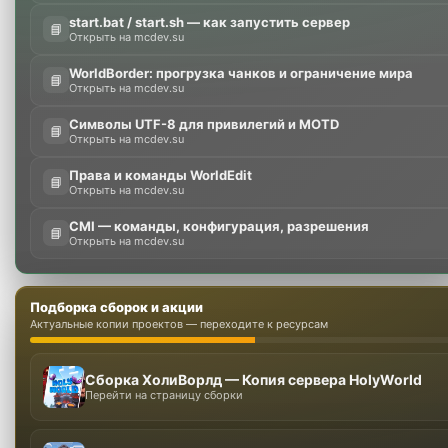
start.bat / start.sh — как запустить сервер
📘
Открыть на mcdev.su
WorldBorder: прогрузка чанков и ограничение мира
📘
Открыть на mcdev.su
Символы UTF-8 для привилегий и MOTD
📘
Открыть на mcdev.su
Права и команды WorldEdit
📘
Открыть на mcdev.su
CMI — команды, конфигурация, разрешения
📘
Открыть на mcdev.su
Подборка сборок и акции
Актуальные копии проектов — переходите к ресурсам
Сборка ХолиВорлд — Копия сервера HolyWorld
Перейти на страницу сборки