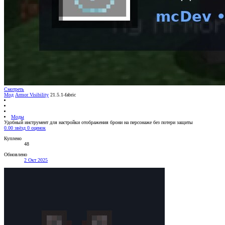
Смотреть
Мод
Armor Visibility
21.5.1-fabric
Моды
Удобный инструмент для настройки отображения брони на персонаже без потери защиты
0.00 звёзд
0 оценок
Куплено
48
Обновлено
2 Окт 2025