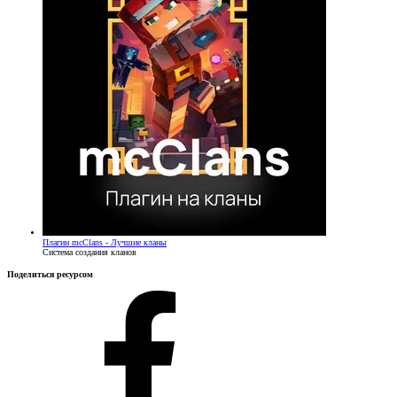
Плагин
mcClans - Лучшие кланы
Система создания кланов
Поделиться ресурсом