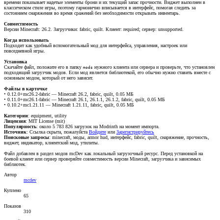
времени показывает надетые элементы брони и их текущий запас прочности. Виджет выполнен в
классическом стиле игры, поэтому гармонично вписывается в интерфейс, помогая следить за
состоянием снаряжения во время сражений без необходимости открывать инвентарь.
Совместимость
Версии Minecraft: 26.2. Загрузчики: fabric, quilt. Клиент: required; сервер: unsupported.
Когда использовать
Подходит как удобный вспомогательный мод для интерфейса, управления, настроек или
повседневной игры.
Установка
Скачайте файл, положите его в папку
нужного клиента или сервера и проверьте, что установлен
mods
подходящий загрузчик модов. Если мод является библиотекой, его обычно нужно ставить вместе с
основным модом, который от него зависит.
Файлы в карточке
• 0.12.0+mc26.2-fabric — Minecraft 26.2, fabric, quilt, 0.05 МБ
• 0.11.0+mc26.1-fabric — Minecraft 26.1, 26.1.1, 26.1.2, fabric, quilt, 0.05 МБ
• 0.10.2+mc1.21.11 — Minecraft 1.21.11, fabric, quilt, 0.05 МБ
Категории
: equipment, utility
Лицензия
: MIT License (mit)
Популярность
: около 5 783 826 загрузок на Modrinth на момент импорта.
Источник
:
Ссылка скрыта, пожалуйста
Войдите
или
Зарегистрируйтесь
Поисковые запросы
: minecraft, моды, armor hud, интерфейс, fabric, quilt, снаряжение, прочность,
виджет, индикатор, клиентский мод, утилиты.
Файл добавлен в раздел модов mcDev как локальный загрузочный ресурс. Перед установкой на
боевой клиент или сервер проверяйте совместимость версии Minecraft, загрузчика и зависимых
библиотек.
Автор
mcdev
Куплено
65
Показов
310