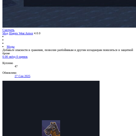
Смотреть
Мод
Illagers Wear Armor
4.0.0
Моды
Добавьте опасности в сражения, позволяя разбойникам и другим илладжерам появляться в защитной
броне
0.00 звёзд
0 оценок
Куплено
47
Обновлено
27 Сен 2025