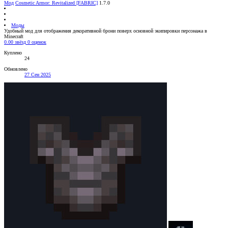
Мод
Cosmetic Armor: Revitalized [FABRIC]
1.7.0
Моды
Удобный мод для отображения декоративной брони поверх основной экипировки персонажа в
Minecraft
0.00 звёзд
0 оценок
Куплено
24
Обновлено
27 Сен 2025