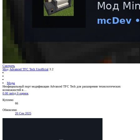
Смотреть
Мод
Advanced TFC Tech Unofficial
3.2
Моды
Неофициальный порт модификации Advanced TFC Tech для расширения технологических
возможностей в…
0.00 звёзд
0 оценок
Куплено
66
Обновлено
20 Сен 2025