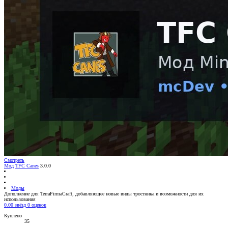
Смотреть
Мод
TFC Canes
3.0.0
Моды
Дополнение для TerraFirmaCraft, добавляющее новые виды тростника и возможности для их
использования
0.00 звёзд
0 оценок
Куплено
35