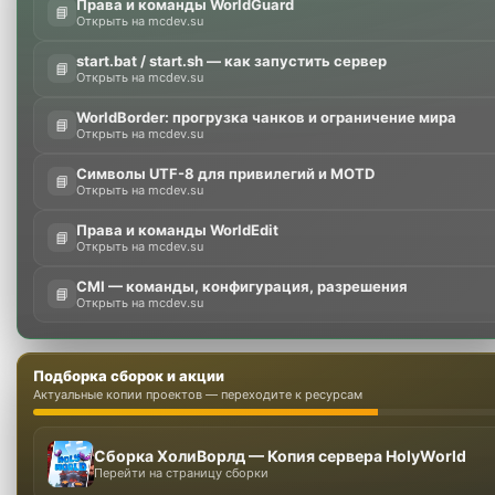
Права и команды WorldGuard
📘
Открыть на mcdev.su
start.bat / start.sh — как запустить сервер
📘
Открыть на mcdev.su
WorldBorder: прогрузка чанков и ограничение мира
📘
Открыть на mcdev.su
Символы UTF-8 для привилегий и MOTD
📘
Открыть на mcdev.su
Права и команды WorldEdit
📘
Открыть на mcdev.su
CMI — команды, конфигурация, разрешения
📘
Открыть на mcdev.su
Подборка сборок и акции
Актуальные копии проектов — переходите к ресурсам
Сборка ХолиВорлд — Копия сервера HolyWorld
Перейти на страницу сборки