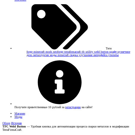
Теги
forge
minecraft mods
neoforge
terrafirmacraft
tfc
utility
weld button
крафт
кузнечное
дело
металлургия
моды minecraft
сварка
улучшение интерфейса
утилиты
Получите приветственные 10 рублей за
регистрацию
на сайте!
Магазин
Моды
Обзор
История
TFC Weld Button
— Удобная кнопка для автоматизации процесса сварки металлов в модификации
TerraFirmaCraft.