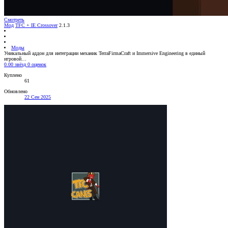
Смотреть
Мод
TFC + IE Crossover
2.1.3
Моды
Уникальный аддон для интеграции механик TerraFirmaCraft и Immersive Engineering в единый
игровой…
0.00 звёзд
0 оценок
Куплено
61
Обновлено
22 Сен 2025