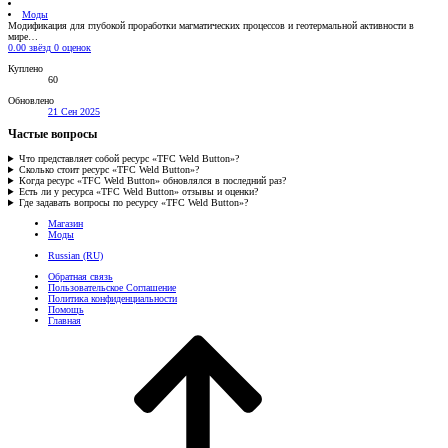
Моды
Модификация для глубокой проработки магматических процессов и геотермальной активности в
мире…
0.00 звёзд
0 оценок
Куплено
60
Обновлено
21 Сен 2025
Частые вопросы
Что представляет собой ресурс «TFC Weld Button»?
Сколько стоит ресурс «TFC Weld Button»?
Когда ресурс «TFC Weld Button» обновлялся в последний раз?
Есть ли у ресурса «TFC Weld Button» отзывы и оценки?
Где задавать вопросы по ресурсу «TFC Weld Button»?
Магазин
Моды
Russian (RU)
Обратная связь
Пользовательское Соглашение
Политика конфиденциальности
Помощь
Главная