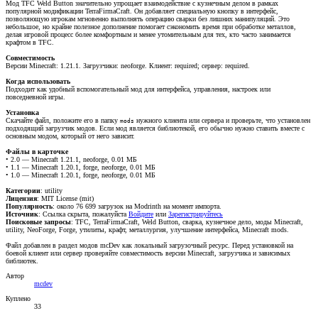
Мод TFC Weld Button значительно упрощает взаимодействие с кузнечным делом в рамках
популярной модификации TerraFirmaCraft. Он добавляет специальную кнопку в интерфейс,
позволяющую игрокам мгновенно выполнять операцию сварки без лишних манипуляций. Это
небольшое, но крайне полезное дополнение помогает сэкономить время при обработке металлов,
делая игровой процесс более комфортным и менее утомительным для тех, кто часто занимается
крафтом в TFC.
Совместимость
Версии Minecraft: 1.21.1. Загрузчики: neoforge. Клиент: required; сервер: required.
Когда использовать
Подходит как удобный вспомогательный мод для интерфейса, управления, настроек или
повседневной игры.
Установка
Скачайте файл, положите его в папку
нужного клиента или сервера и проверьте, что установлен
mods
подходящий загрузчик модов. Если мод является библиотекой, его обычно нужно ставить вместе с
основным модом, который от него зависит.
Файлы в карточке
• 2.0 — Minecraft 1.21.1, neoforge, 0.01 МБ
• 1.1 — Minecraft 1.20.1, forge, neoforge, 0.01 МБ
• 1.0 — Minecraft 1.20.1, forge, neoforge, 0.01 МБ
Категории
: utility
Лицензия
: MIT License (mit)
Популярность
: около 76 699 загрузок на Modrinth на момент импорта.
Источник
:
Ссылка скрыта, пожалуйста
Войдите
или
Зарегистрируйтесь
Поисковые запросы
: TFC, TerraFirmaCraft, Weld Button, сварка, кузнечное дело, моды Minecraft,
utility, NeoForge, Forge, утилиты, крафт, металлургия, улучшение интерфейса, Minecraft mods.
Файл добавлен в раздел модов mcDev как локальный загрузочный ресурс. Перед установкой на
боевой клиент или сервер проверяйте совместимость версии Minecraft, загрузчика и зависимых
библиотек.
Автор
mcdev
Куплено
33