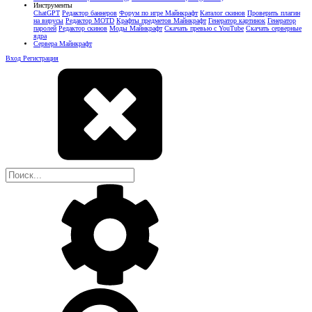
Инструменты
ChatGPT
Редактор баннеров
Форум по игре Майнкрафт
Каталог скинов
Проверить плагин
на вирусы
Редактор MOTD
Крафты предметов Майнкрафт
Генератор картинок
Генератор
паролей
Редактор скинов
Моды Майнкрафт
Скачать превью с YouTube
Скачать серверные
ядра
Сервера Майнкрафт
Вход
Регистрация