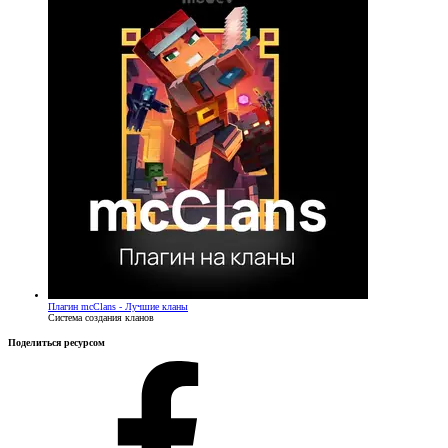
Плагин
mcClans - Лучшие кланы
Система создания кланов
Поделиться ресурсом