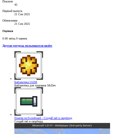
Показов
45
Первый выпуск
21 Сен 2025
Обновление
21 Сен 2025
Оценки
0.00 звёзд
0 оценок
Другие ресурсы пользователя mcdev
Библиотека
UtilM
Библиотека для плагинов McDev
Плагин
mcScoreboard - Создай таб и скорборд
Создай таб и скорборд