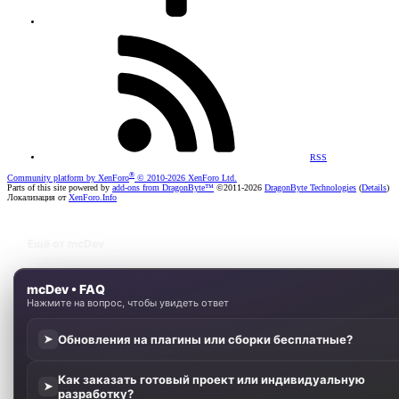
RSS
®
Community platform by XenForo
© 2010-2026 XenForo Ltd.
Parts of this site powered by
add-ons from DragonByte™
©2011-2026
DragonByte Technologies
(
Details
)
Локализация от
XenForo.Info
Ещё от mcDev
mcDev • FAQ
Нажмите на вопрос, чтобы увидеть ответ
Обновления на плагины или сборки бесплатные?
➤
Как заказать готовый проект или индивидуальную
➤
разработку?