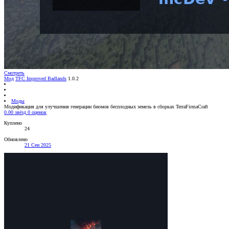
Смотреть
Мод
TFC Improved Badlands
1.0.2
Моды
Модификация для улучшения генерации биомов бесплодных земель в сборках TerraFirmaCraft
0.00 звёзд
0 оценок
Куплено
24
Обновлено
21 Сен 2025