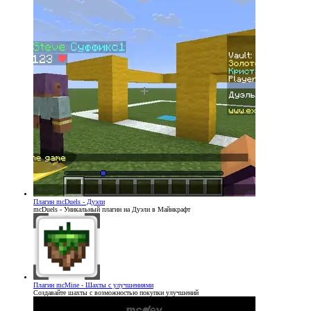
Плагин
mcDuels - Дуэли
mcDuels - Уникальный плагин на Дуэли в Майнкрафт
Плагин
mcMine - Шахты с улучшениями
Создавайте шахты с возможностью покупки улучшений