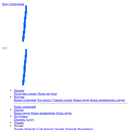
Вход
Регистрация
Магазин
Последние отзывы
Поиск ресурсов
Форумы
Новые сообщения
Что нового?
Featured content
Новые медиа
Новые комментарии к медиа
Поиск сообщений
Обзоры
Новые медиа
Новые комментарии
Поиск медиа
Поддержка
Оплатить услугу
Отзывы
Хостинг
Хостинг Minecraft (Craft-Hosting)
Хостинг Minecraft (BungeeHost)