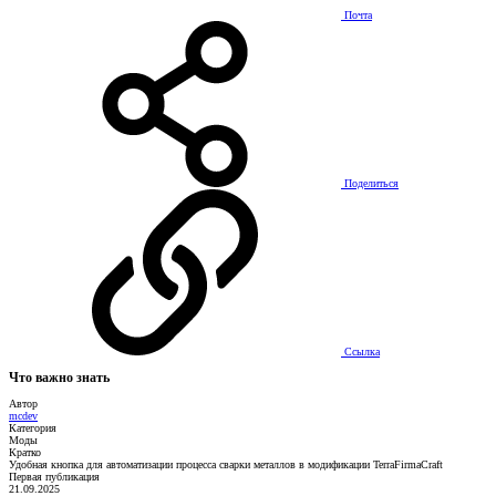
Почта
Поделиться
Ссылка
Что важно знать
Автор
mcdev
Категория
Моды
Кратко
Удобная кнопка для автоматизации процесса сварки металлов в модификации TerraFirmaCraft
Первая публикация
21.09.2025