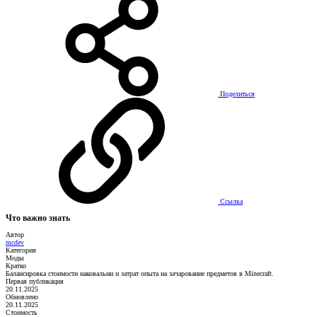
Поделиться
Ссылка
Что важно знать
Автор
mcdev
Категория
Моды
Кратко
Балансировка стоимости наковальни и затрат опыта на зачарование предметов в Minecraft.
Первая публикация
20.11.2025
Обновлено
20.11.2025
Стоимость