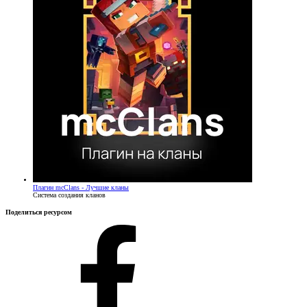
Плагин
mcClans - Лучшие кланы
Система создания кланов
Поделиться ресурсом