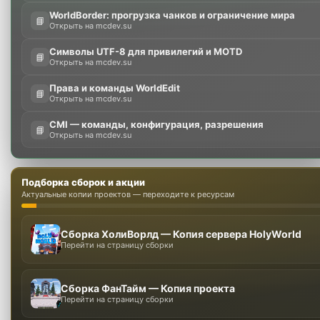
WorldBorder: прогрузка чанков и ограничение мира
📘
Открыть на mcdev.su
Символы UTF-8 для привилегий и MOTD
📘
Открыть на mcdev.su
Права и команды WorldEdit
📘
Открыть на mcdev.su
CMI — команды, конфигурация, разрешения
📘
Открыть на mcdev.su
Подборка сборок и акции
Актуальные копии проектов — переходите к ресурсам
Сборка ХолиВорлд — Копия сервера HolyWorld
Перейти на страницу сборки
Сборка ФанТайм — Копия проекта
Перейти на страницу сборки