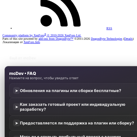
RSS
®
Community platform by XenForo
© 2010-2026 XenForo Ltd.
Parts of this site powered by
add-ons from DragonByte™
©2011-2026
DragonByte Technologies
(
Details
)
Локализация от
XenForo.Info
Ещё от mcDev
mcDev • FAQ
Нажмите на вопрос, чтобы увидеть ответ
Обновления на плагины или сборки бесплатные?
➤
Как заказать готовый проект или индивидуальную
➤
разработку?
Предоставляется ли поддержка на плагин или сборку?
➤
Могу ли я открыть прибыльный проект с вашими