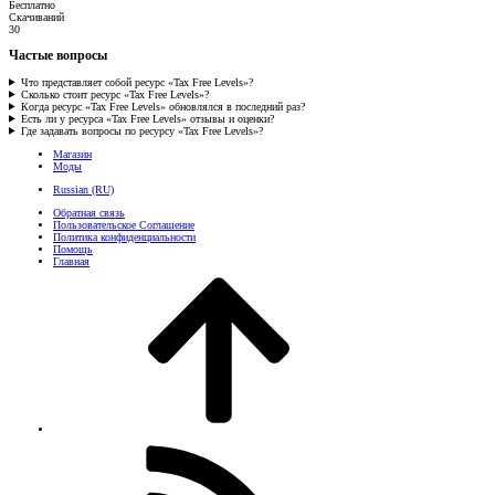
Бесплатно
Скачиваний
30
Частые вопросы
Что представляет собой ресурс «Tax Free Levels»?
Сколько стоит ресурс «Tax Free Levels»?
Когда ресурс «Tax Free Levels» обновлялся в последний раз?
Есть ли у ресурса «Tax Free Levels» отзывы и оценки?
Где задавать вопросы по ресурсу «Tax Free Levels»?
Магазин
Моды
Russian (RU)
Обратная связь
Пользовательское Соглашение
Политика конфиденциальности
Помощь
Главная