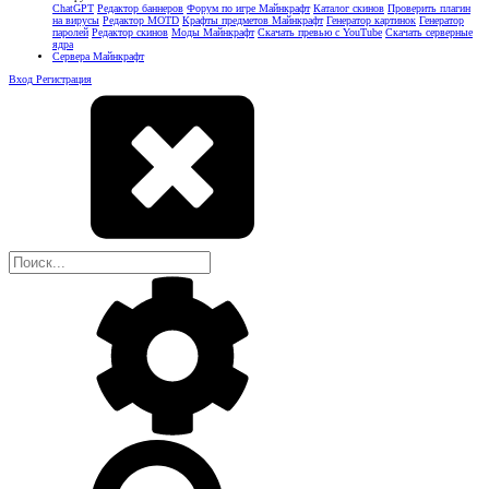
ChatGPT
Редактор баннеров
Форум по игре Майнкрафт
Каталог скинов
Проверить плагин
на вирусы
Редактор MOTD
Крафты предметов Майнкрафт
Генератор картинок
Генератор
паролей
Редактор скинов
Моды Майнкрафт
Скачать превью с YouTube
Скачать серверные
ядра
Сервера Майнкрафт
Вход
Регистрация