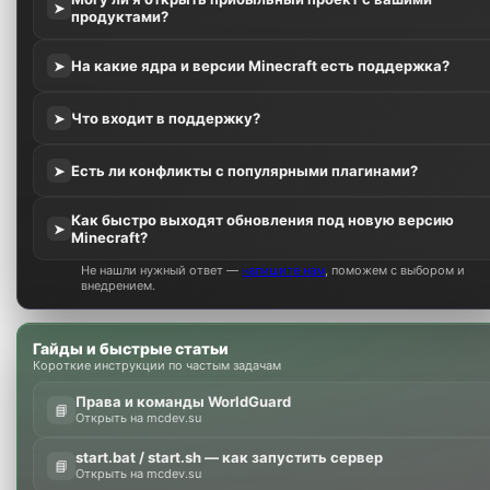
➤
продуктами?
На какие ядра и версии Minecraft есть поддержка?
➤
Что входит в поддержку?
➤
Есть ли конфликты с популярными плагинами?
➤
Как быстро выходят обновления под новую версию
➤
Minecraft?
Не нашли нужный ответ —
напишите нам
, поможем с выбором и
внедрением.
Гайды и быстрые статьи
Короткие инструкции по частым задачам
Права и команды WorldGuard
📘
Открыть на mcdev.su
start.bat / start.sh — как запустить сервер
📘
Открыть на mcdev.su