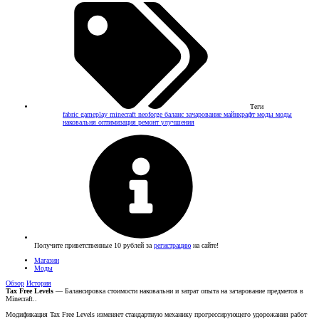
Теги
fabric
gameplay
minecraft
neoforge
баланс
зачарование
майнкрафт моды
моды
наковальня
оптимизация
ремонт
улучшения
Получите приветственные 10 рублей за
регистрацию
на сайте!
Магазин
Моды
Обзор
История
Tax Free Levels
— Балансировка стоимости наковальни и затрат опыта на зачарование предметов в
Minecraft..
Модификация Tax Free Levels изменяет стандартную механику прогрессирующего удорожания работ