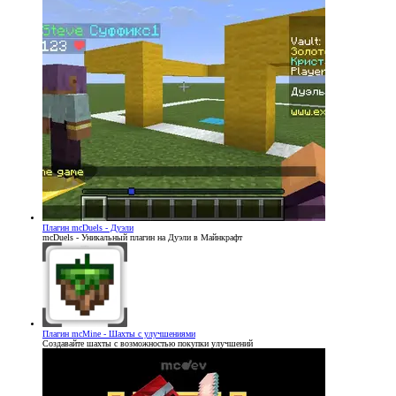
Плагин
mcDuels - Дуэли
mcDuels - Уникальный плагин на Дуэли в Майнкрафт
Плагин
mcMine - Шахты с улучшениями
Создавайте шахты с возможностью покупки улучшений