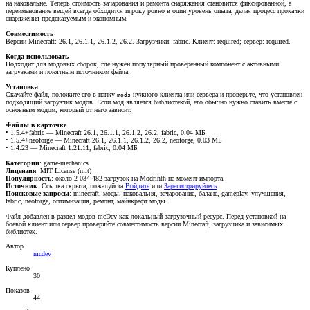
на наковальне. Теперь стоимость зачарования и ремонта снаряжения становится фиксированной, а
переименование вещей всегда обходится игроку ровно в один уровень опыта, делая процесс прокачки
снаряжения предсказуемым и экономным.
Совместимость
Версии Minecraft: 26.1, 26.1.1, 26.1.2, 26.2. Загрузчики: fabric. Клиент: required; сервер: required.
Когда использовать
Подходит для модовых сборок, где нужен популярный проверенный компонент с активными
загрузками и понятным источником файла.
Установка
Скачайте файл, положите его в папку
нужного клиента или сервера и проверьте, что установлен
mods
подходящий загрузчик модов. Если мод является библиотекой, его обычно нужно ставить вместе с
основным модом, который от него зависит.
Файлы в карточке
• 1.5.4+fabric — Minecraft 26.1, 26.1.1, 26.1.2, 26.2, fabric, 0.04 МБ
• 1.5.4+neoforge — Minecraft 26.1, 26.1.1, 26.1.2, 26.2, neoforge, 0.03 МБ
• 1.4.23 — Minecraft 1.21.11, fabric, 0.04 МБ
Категории
: game-mechanics
Лицензия
: MIT License (mit)
Популярность
: около 2 034 482 загрузок на Modrinth на момент импорта.
Источник
:
Ссылка скрыта, пожалуйста
Войдите
или
Зарегистрируйтесь
Поисковые запросы
: minecraft, моды, наковальня, зачарование, баланс, gameplay, улучшения,
fabric, neoforge, оптимизация, ремонт, майнкрафт моды.
Файл добавлен в раздел модов mcDev как локальный загрузочный ресурс. Перед установкой на
боевой клиент или сервер проверяйте совместимость версии Minecraft, загрузчика и зависимых
библиотек.
Автор
mcdev
Куплено
30
Показов
44