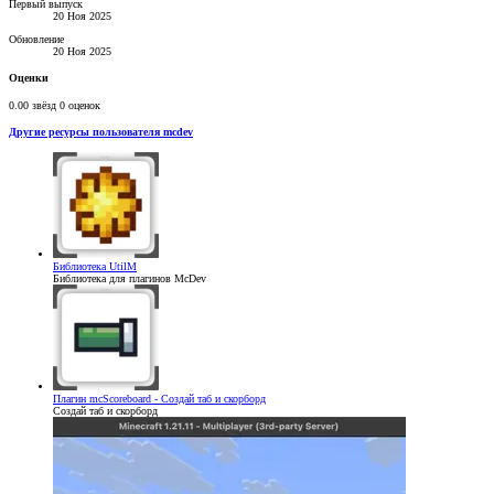
Первый выпуск
20 Ноя 2025
Обновление
20 Ноя 2025
Оценки
0.00 звёзд
0 оценок
Другие ресурсы пользователя mcdev
Библиотека
UtilM
Библиотека для плагинов McDev
Плагин
mcScoreboard - Создай таб и скорборд
Создай таб и скорборд