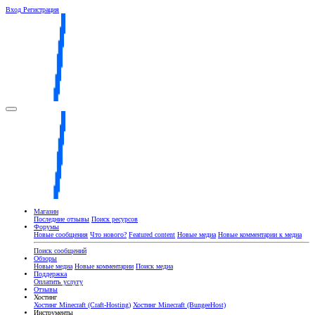
Вход
Регистрация
Магазин
Последние отзывы
Поиск ресурсов
Форумы
Новые сообщения
Что нового?
Featured content
Новые медиа
Новые комментарии к медиа
Поиск сообщений
Обзоры
Новые медиа
Новые комментарии
Поиск медиа
Поддержка
Оплатить услугу
Отзывы
Хостинг
Хостинг Minecraft (Craft-Hosting)
Хостинг Minecraft (BungeeHost)
Инструменты