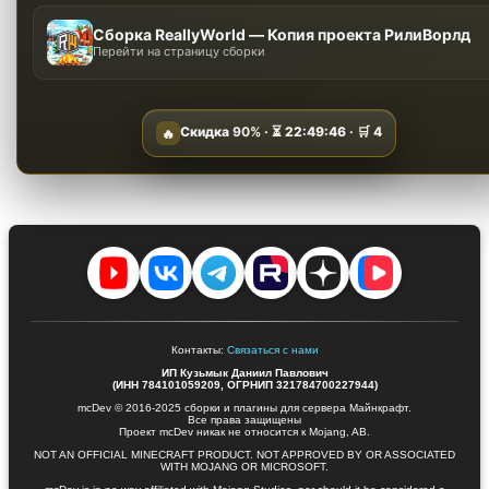
Сборка ReallyWorld — Копия проекта РилиВорлд
Перейти на страницу сборки
Скидка
90%
· ⏳
22:49:45
· 🛒
4
🔥
Контакты:
Связаться с нами
ИП Кузьмык Даниил Павлович
(ИНН 784101059209, ОГРНИП 321784700227944)
mcDev © 2016-2025 сборки и плагины для сервера Майнкрафт.
Все права защищены
Проект mcDev никак не относится к Mojang, AB.
NOT AN OFFICIAL MINECRAFT PRODUCT. NOT APPROVED BY OR ASSOCIATED
WITH MOJANG OR MICROSOFT.