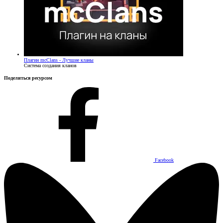
Плагин
mcClans - Лучшие кланы
Система создания кланов
Поделиться ресурсом
Facebook