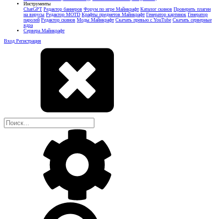
Инструменты
ChatGPT
Редактор баннеров
Форум по игре Майнкрафт
Каталог скинов
Проверить плагин
на вирусы
Редактор MOTD
Крафты предметов Майнкрафт
Генератор картинок
Генератор
паролей
Редактор скинов
Моды Майнкрафт
Скачать превью с YouTube
Скачать серверные
ядра
Сервера Майнкрафт
Вход
Регистрация