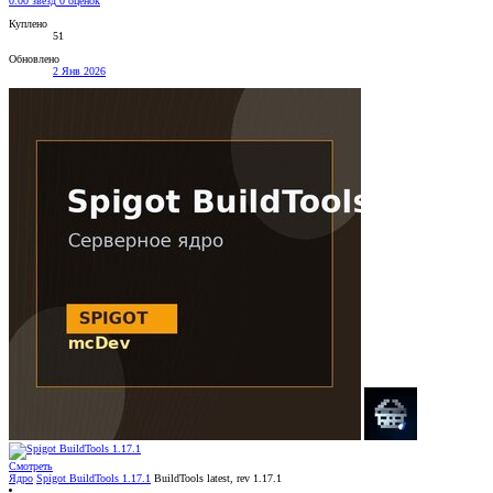
0.00 звёзд
0 оценок
Куплено
51
Обновлено
2 Янв 2026
Смотреть
Ядро
Spigot BuildTools 1.17.1
BuildTools latest, rev 1.17.1