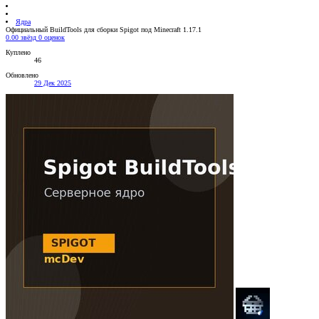
Ядра
Официальный BuildTools для сборки Spigot под Minecraft 1.17.1
0.00 звёзд
0 оценок
Куплено
46
Обновлено
29 Дек 2025