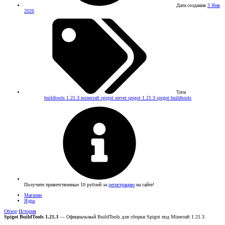
Дата создания
3 Янв
2026
Теги
buildtools 1.21.3
minecraft spigot server
spigot 1.21.3
spigot buildtools
Получите приветственные 10 рублей за
регистрацию
на сайте!
Магазин
Ядра
Обзор
История
Spigot BuildTools 1.21.3
— Официальный BuildTools для сборки Spigot под Minecraft 1.21.3.