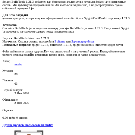
Spigot BuildTools 1.21.3 добавлен как безопасная альтернатива готовым Spigot jar с неизвестных
сайтов. Мы публикуем официальный builder и объясняем ревизию, а не распространяем чужой
собранный серверный jar.
Для чего подходит
администраторов, которым нужен официальный способ собрать Spigot/CraftBukkit под ветку 1.21.3.
Установка
Скачайте BuildTools.jar и запустите команду java -jar BuildTools.jar --rev 1.21.3. Полученный Spigot
jar проверьте на тестовом сервере перед переносом мира.
Версия
: BuildTools latest, rev 1.21.3
Источник
:
Ссылка скрыта, пожалуйста
Войдите
или
Зарегистрируйтесь
Поисковые запросы
: spigot 1.21.3, buildtools 1.21.3, spigot buildtools, minecraft spigot server.
Файл добавлен в раздел ядер mcDev как справочный и загрузочный ресурс. Перед обновлением
боевого сервера сделайте резервную копию мира, конфигов и папки plugins/mods.
Автор
mcdev
Куплено
38
Показов
63
Первый выпуск
3 Янв 2026
Обновление
3 Янв 2026
Оценки
0.00 звёзд
0 оценок
Другие ресурсы пользователя mcdev