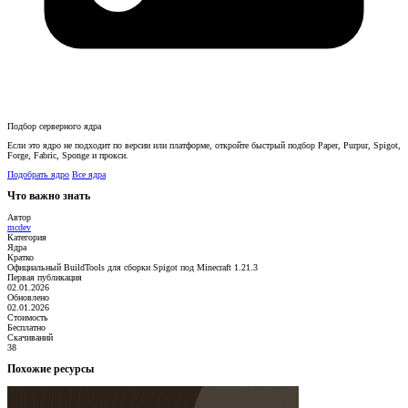
Подбор серверного ядра
Если это ядро не подходит по версии или платформе, откройте быстрый подбор Paper, Purpur, Spigot,
Forge, Fabric, Sponge и прокси.
Подобрать ядро
Все ядра
Что важно знать
Автор
mcdev
Категория
Ядра
Кратко
Официальный BuildTools для сборки Spigot под Minecraft 1.21.3
Первая публикация
02.01.2026
Обновлено
02.01.2026
Стоимость
Бесплатно
Скачиваний
38
Похожие ресурсы