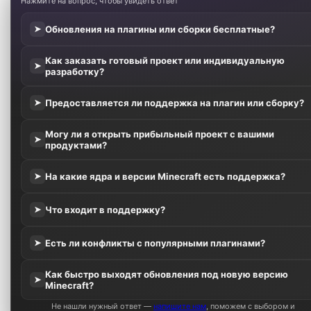
Нажмите на вопрос, чтобы увидеть ответ
Обновления на плагины или сборки бесплатные?
➤
Как заказать готовый проект или индивидуальную
➤
разработку?
Предоставляется ли поддержка на плагин или сборку?
➤
Могу ли я открыть прибыльный проект с вашими
➤
продуктами?
На какие ядра и версии Minecraft есть поддержка?
➤
Что входит в поддержку?
➤
Есть ли конфликты с популярными плагинами?
➤
Как быстро выходят обновления под новую версию
➤
Minecraft?
Не нашли нужный ответ —
напишите нам
, поможем с выбором и