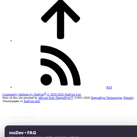
RSS
®
Community platform by XenForo
© 2010-2026 XenForo Ltd.
Parts of this site powered by
add-ons from DragonByte™
©2011-2026
DragonByte Technologies
(
Details
)
Локализация от
XenForo.Info
Ещё от mcDev
mcDev • FAQ