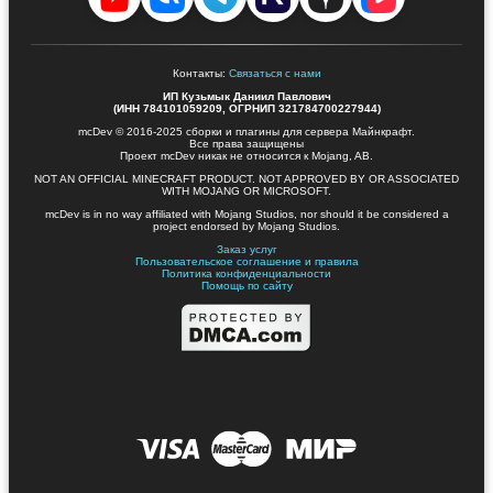
Контакты:
Связаться с нами
ИП Кузьмык Даниил Павлович
(ИНН 784101059209, ОГРНИП 321784700227944)
mcDev © 2016-2025 сборки и плагины для сервера Майнкрафт.
Все права защищены
Проект mcDev никак не относится к Mojang, AB.
NOT AN OFFICIAL MINECRAFT PRODUCT. NOT APPROVED BY OR ASSOCIATED
WITH MOJANG OR MICROSOFT.
mcDev is in no way affiliated with Mojang Studios, nor should it be considered a
project endorsed by Mojang Studios.
Заказ услуг
Пользовательское соглашение и правила
Политика конфиденциальности
Помощь по сайту