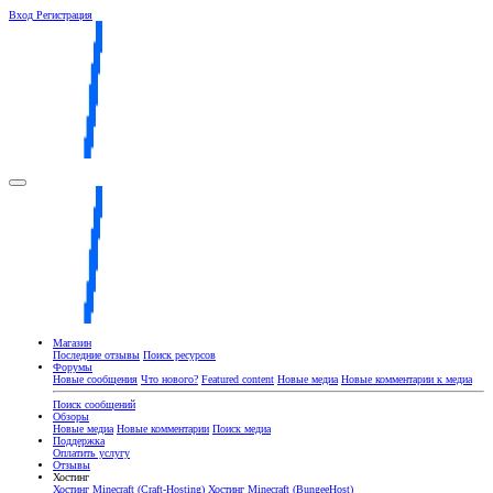
Вход
Регистрация
Магазин
Последние отзывы
Поиск ресурсов
Форумы
Новые сообщения
Что нового?
Featured content
Новые медиа
Новые комментарии к медиа
Поиск сообщений
Обзоры
Новые медиа
Новые комментарии
Поиск медиа
Поддержка
Оплатить услугу
Отзывы
Хостинг
Хостинг Minecraft (Craft-Hosting)
Хостинг Minecraft (BungeeHost)