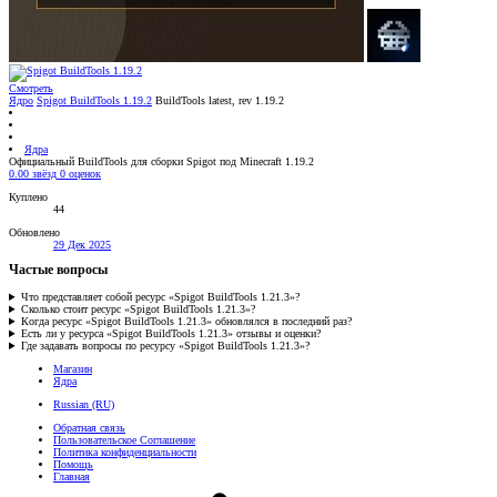
Смотреть
Ядро
Spigot BuildTools 1.19.2
BuildTools latest, rev 1.19.2
Ядра
Официальный BuildTools для сборки Spigot под Minecraft 1.19.2
0.00 звёзд
0 оценок
Куплено
44
Обновлено
29 Дек 2025
Частые вопросы
Что представляет собой ресурс «Spigot BuildTools 1.21.3»?
Сколько стоит ресурс «Spigot BuildTools 1.21.3»?
Когда ресурс «Spigot BuildTools 1.21.3» обновлялся в последний раз?
Есть ли у ресурса «Spigot BuildTools 1.21.3» отзывы и оценки?
Где задавать вопросы по ресурсу «Spigot BuildTools 1.21.3»?
Магазин
Ядра
Russian (RU)
Обратная связь
Пользовательское Соглашение
Политика конфиденциальности
Помощь
Главная