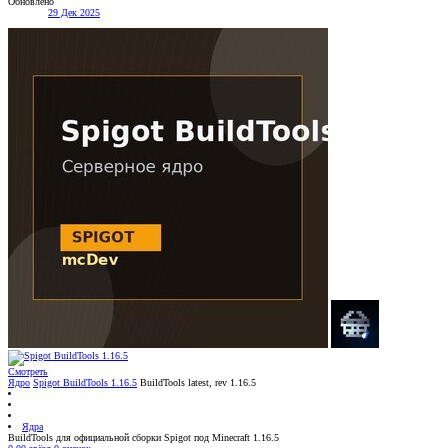
Обновлено
29 Дек 2025
Смотреть
Ядро
Spigot BuildTools 1.16.5
BuildTools latest, rev 1.16.5
Ядра
BuildTools для официальной сборки Spigot под Minecraft 1.16.5