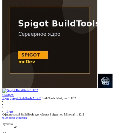
Смотреть
Ядро
Spigot BuildTools 1.12.2
BuildTools latest, rev 1.12.2
Ядра
Официальный BuildTools для сборки Spigot под Minecraft 1.12.2
0.00 звёзд
0 оценок
Куплено
45