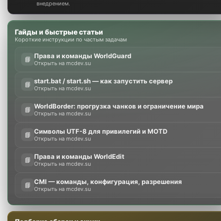
внедрением.
Гайды и быстрые статьи
Короткие инструкции по частым задачам
Права и команды WorldGuard
📘
Открыть на mcdev.su
start.bat / start.sh — как запустить сервер
📘
Открыть на mcdev.su
WorldBorder: прогрузка чанков и ограничение мира
📘
Открыть на mcdev.su
Символы UTF-8 для привилегий и MOTD
📘
Открыть на mcdev.su
Права и команды WorldEdit
📘
Открыть на mcdev.su
CMI — команды, конфигурация, разрешения
📘
Открыть на mcdev.su