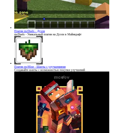
Плагин
mcDuels - Дуэли
mcDuels - Уникальный плагин на Дуэли в Майнкрафт
Плагин
mcMine - Шахты с улучшениями
Создавайте шахты с возможностью покупки улучшений