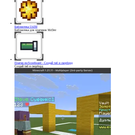
Библиотека
UtilM
Библиотека для плагинов McDev
Плагин
mcScoreboard - Создай таб и скорборд
Создай таб и скорборд