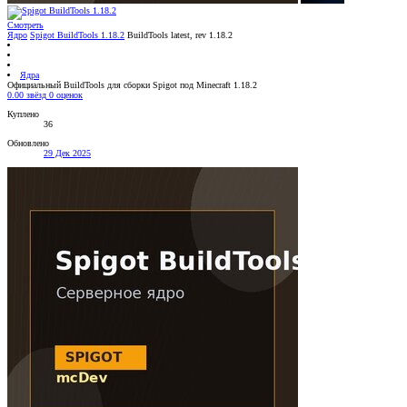
Смотреть
Ядро
Spigot BuildTools 1.18.2
BuildTools latest, rev 1.18.2
Ядра
Официальный BuildTools для сборки Spigot под Minecraft 1.18.2
0.00 звёзд
0 оценок
Куплено
36
Обновлено
29 Дек 2025