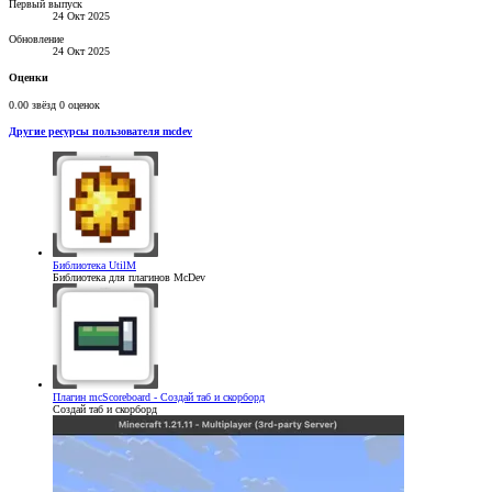
Первый выпуск
24 Окт 2025
Обновление
24 Окт 2025
Оценки
0.00 звёзд
0 оценок
Другие ресурсы пользователя mcdev
Библиотека
UtilM
Библиотека для плагинов McDev
Плагин
mcScoreboard - Создай таб и скорборд
Создай таб и скорборд