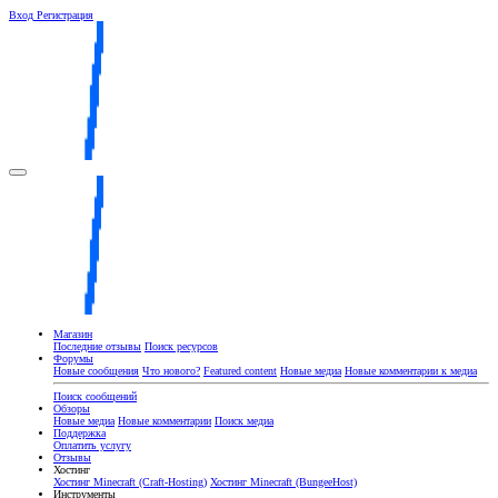
Вход
Регистрация
Магазин
Последние отзывы
Поиск ресурсов
Форумы
Новые сообщения
Что нового?
Featured content
Новые медиа
Новые комментарии к медиа
Поиск сообщений
Обзоры
Новые медиа
Новые комментарии
Поиск медиа
Поддержка
Оплатить услугу
Отзывы
Хостинг
Хостинг Minecraft (Craft-Hosting)
Хостинг Minecraft (BungeeHost)
Инструменты