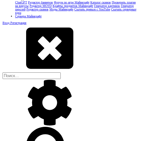
ChatGPT
Редактор баннеров
Форум по игре Майнкрафт
Каталог скинов
Проверить плагин
на вирусы
Редактор MOTD
Крафты предметов Майнкрафт
Генератор картинок
Генератор
паролей
Редактор скинов
Моды Майнкрафт
Скачать превью с YouTube
Скачать серверные
ядра
Сервера Майнкрафт
Вход
Регистрация