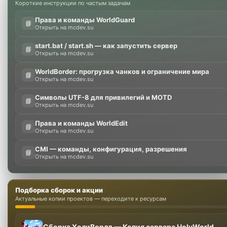
Короткие инструкции по частым задачам
Права и команды WorldGuard
📘
Открыть на mcdev.su
start.bat / start.sh — как запустить сервер
📘
Открыть на mcdev.su
WorldBorder: прогрузка чанков и ограничение мира
📘
Открыть на mcdev.su
Символы UTF-8 для привилегий и MOTD
📘
Открыть на mcdev.su
Права и команды WorldEdit
📘
Открыть на mcdev.su
CMI — команды, конфигурация, разрешения
📘
Открыть на mcdev.su
Подборка сборок и акции
Актуальные копии проектов — переходите к ресурсам
Сборка ХолиВорлд — Копия сервера HolyWorld