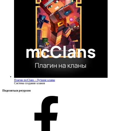
Плагин
mcClans - Лучшие кланы
Система создания кланов
Поделиться ресурсом