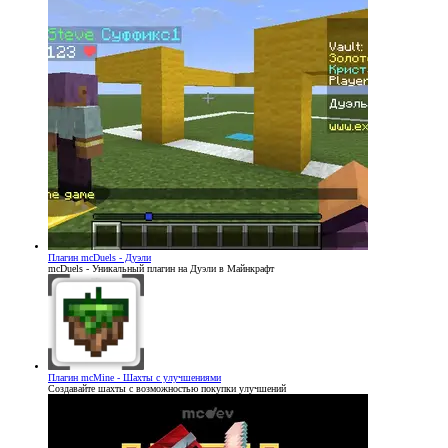
Плагин
mcDuels - Дуэли
mcDuels - Уникальный плагин на Дуэли в Майнкрафт
Плагин
mcMine - Шахты с улучшениями
Создавайте шахты с возможностью покупки улучшений