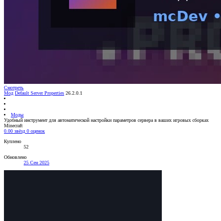
Смотреть
Мод
Default Server Properties
26.2.0.1
Моды
Удобный инструмент для автоматической настройки параметров сервера в ваших игровых сборках
Minecraft
0.00 звёзд
0 оценок
Куплено
52
Обновлено
25 Сен 2025