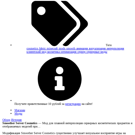
Теги
cosmetics
fabric
minecraft
mods
smooth
анимация
визуализация
интерполяция
клиентский мод
косметика
оптимизация
сервер
серверные моды
Получите приветственные 10 рублей за
регистрацию
на сайте!
Магазин
Моды
Обзор
История
Smoother Server Cosmetics
— Мод для плавной интерполяции серверных косметических предметов и
отображаемых моделей при…
Модификация Smoother Server Cosmetics существенно улучшает визуальное восприятие игры на