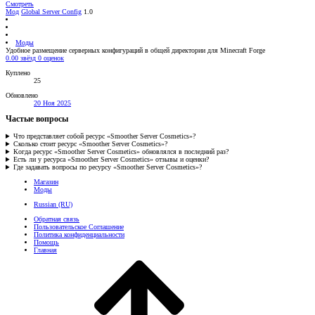
Смотреть
Мод
Global Server Config
1.0
Моды
Удобное размещение серверных конфигураций в общей директории для Minecraft Forge
0.00 звёзд
0 оценок
Куплено
25
Обновлено
20 Ноя 2025
Частые вопросы
Что представляет собой ресурс «Smoother Server Cosmetics»?
Сколько стоит ресурс «Smoother Server Cosmetics»?
Когда ресурс «Smoother Server Cosmetics» обновлялся в последний раз?
Есть ли у ресурса «Smoother Server Cosmetics» отзывы и оценки?
Где задавать вопросы по ресурсу «Smoother Server Cosmetics»?
Магазин
Моды
Russian (RU)
Обратная связь
Пользовательское Соглашение
Политика конфиденциальности
Помощь
Главная