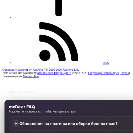
RSS
®
Community platform by XenForo
© 2010-2026 XenForo Ltd.
Parts of this site powered by
add-ons from DragonByte™
©2011-2026
DragonByte Technologies
(
Details
)
Локализация от
XenForo.Info
Ещё от mcDev
mcDev • FAQ
Нажмите на вопрос, чтобы увидеть ответ
Обновления на плагины или сборки бесплатные?
➤