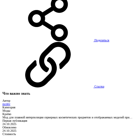
Поделиться
Ссылка
Что важно знать
Автор
mcdev
Категория
Моды
Кратко
Мод для плавной интерполяции серверных косметических предметов и отображаемых моделей при…
Первая публикация
24.10.2025
Обновлено
24.10.2025
Стоимость