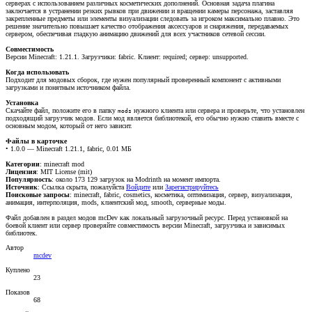
серверах с использованием различных косметических дополнений. Основная задача плагина
заключается в устранении резких рывков при движении и вращении камеры персонажа, заставляя
закрепленные предметы или элементы визуализации следовать за игроком максимально плавно. Это
решение значительно повышает качество отображения аксессуаров и снаряжения, передаваемых
сервером, обеспечивая гладкую анимацию движений для всех участников сетевой сессии.
Совместимость
Версии Minecraft: 1.21.1. Загрузчики: fabric. Клиент: required; сервер: unsupported.
Когда использовать
Подходит для модовых сборок, где нужен популярный проверенный компонент с активными
загрузками и понятным источником файла.
Установка
Скачайте файл, положите его в папку
нужного клиента или сервера и проверьте, что установлен
mods
подходящий загрузчик модов. Если мод является библиотекой, его обычно нужно ставить вместе с
основным модом, который от него зависит.
Файлы в карточке
• 1.0.0 — Minecraft 1.21.1, fabric, 0.01 МБ
Категории
: minecraft mod
Лицензия
: MIT License (mit)
Популярность
: около 173 129 загрузок на Modrinth на момент импорта.
Источник
:
Ссылка скрыта, пожалуйста
Войдите
или
Зарегистрируйтесь
Поисковые запросы
: minecraft, fabric, cosmetics, косметика, оптимизация, сервер, визуализация,
анимация, интерполяция, mods, клиентский мод, smooth, серверные моды.
Файл добавлен в раздел модов mcDev как локальный загрузочный ресурс. Перед установкой на
боевой клиент или сервер проверяйте совместимость версии Minecraft, загрузчика и зависимых
библиотек.
Автор
mcdev
Куплено
23
Показов
68