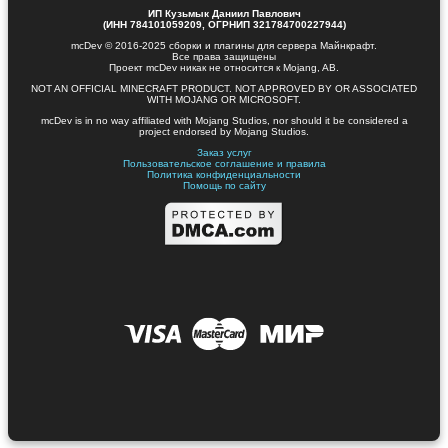
ИП Кузьмык Даниил Павлович
(ИНН 784101059209, ОГРНИП 321784700227944)
mcDev © 2016-2025 сборки и плагины для сервера Майнкрафт.
Все права защищены
Проект mcDev никак не относится к Mojang, AB.
NOT AN OFFICIAL MINECRAFT PRODUCT. NOT APPROVED BY OR ASSOCIATED
WITH MOJANG OR MICROSOFT.
mcDev is in no way affiliated with Mojang Studios, nor should it be considered a
project endorsed by Mojang Studios.
Заказ услуг
Пользовательское соглашение и правила
Политика конфиденциальности
Помощь по сайту