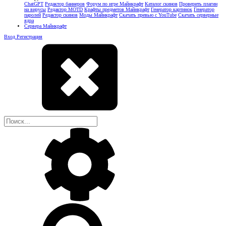
ChatGPT
Редактор баннеров
Форум по игре Майнкрафт
Каталог скинов
Проверить плагин
на вирусы
Редактор MOTD
Крафты предметов Майнкрафт
Генератор картинок
Генератор
паролей
Редактор скинов
Моды Майнкрафт
Скачать превью с YouTube
Скачать серверные
ядра
Сервера Майнкрафт
Вход
Регистрация