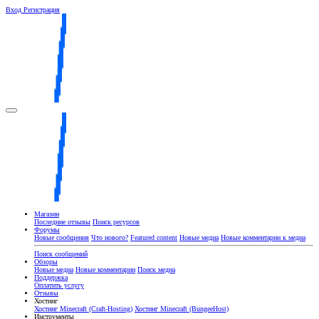
Вход
Регистрация
Магазин
Последние отзывы
Поиск ресурсов
Форумы
Новые сообщения
Что нового?
Featured content
Новые медиа
Новые комментарии к медиа
Поиск сообщений
Обзоры
Новые медиа
Новые комментарии
Поиск медиа
Поддержка
Оплатить услугу
Отзывы
Хостинг
Хостинг Minecraft (Craft-Hosting)
Хостинг Minecraft (BungeeHost)
Инструменты