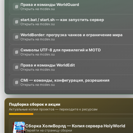
Права и команды WorldGuard
📘
Открыть на mcdev.su
start.bat / start.sh — как запустить сервер
📘
Открыть на mcdev.su
WorldBorder: прогрузка чанков и ограничение мира
📘
Открыть на mcdev.su
Символы UTF-8 для привилегий и MOTD
📘
Открыть на mcdev.su
Права и команды WorldEdit
📘
Открыть на mcdev.su
CMI — команды, конфигурация, разрешения
📘
Открыть на mcdev.su
Подборка сборок и акции
Актуальные копии проектов — переходите к ресурсам
Сборка ХолиВорлд — Копия сервера HolyWorld
Перейти на страницу сборки