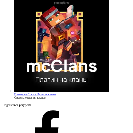
Плагин
mcClans - Лучшие кланы
Система создания кланов
Поделиться ресурсом