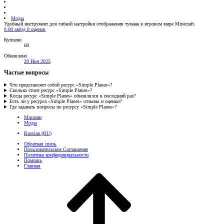
Моды
Удобный инструмент для гибкой настройки отображения тумана в игровом мире Minecraft.
0.00 звёзд
0 оценок
Куплено
60
Обновлено
20 Ноя 2025
Частые вопросы
Что представляет собой ресурс «Simple Planes»?
Сколько стоит ресурс «Simple Planes»?
Когда ресурс «Simple Planes» обновлялся в последний раз?
Есть ли у ресурса «Simple Planes» отзывы и оценки?
Где задавать вопросы по ресурсу «Simple Planes»?
Магазин
Моды
Russian (RU)
Обратная связь
Пользовательское Соглашение
Политика конфиденциальности
Помощь
Главная