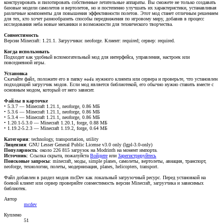
конструировать и пилотировать собственные летательные аппараты. Вы сможете не только создавать
базовые модели самолетов и вертолетов, но и постепенно улучшать их характеристики, устанавливая
различные компоненты для повышения эффективности полетов. Этот мод станет отличным решением
для тех, кто хочет разнообразить способы передвижения по игровому миру, добавив в процесс
исследования неба новые механики и возможности для технического творчества.
Совместимость
Версии Minecraft: 1.21.1. Загрузчики: neoforge. Клиент: required; сервер: required.
Когда использовать
Подходит как удобный вспомогательный мод для интерфейса, управления, настроек или
повседневной игры.
Установка
Скачайте файл, положите его в папку
нужного клиента или сервера и проверьте, что установлен
mods
подходящий загрузчик модов. Если мод является библиотекой, его обычно нужно ставить вместе с
основным модом, который от него зависит.
Файлы в карточке
• 5.3.7 — Minecraft 1.21.1, neoforge, 0.86 МБ
• 5.3.6 — Minecraft 1.21.1, neoforge, 0.86 МБ
• 5.3.4 — Minecraft 1.21.1, neoforge, 0.86 МБ
• 1.20.1-5.3.0 — Minecraft 1.20.1, forge, 0.88 МБ
• 1.19.2-5.2.3 — Minecraft 1.19.2, forge, 0.64 МБ
Категории
: technology, transportation, utility
Лицензия
: GNU Lesser General Public License v3.0 only (lgpl-3.0-only)
Популярность
: около 226 815 загрузок на Modrinth на момент импорта.
Источник
:
Ссылка скрыта, пожалуйста
Войдите
или
Зарегистрируйтесь
Поисковые запросы
: minecraft, моды, simple planes, самолеты, вертолеты, авиация, транспорт,
neoforge, технологии, полеты, модернизация, planes, helicopters, transport.
Файл добавлен в раздел модов mcDev как локальный загрузочный ресурс. Перед установкой на
боевой клиент или сервер проверяйте совместимость версии Minecraft, загрузчика и зависимых
библиотек.
Автор
mcdev
Куплено
51