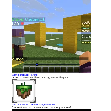
Плагин
mcDuels - Дуэли
mcDuels - Уникальный плагин на Дуэли в Майнкрафт
Плагин
mcMine - Шахты с улучшениями
Создавайте шахты с возможностью покупки улучшений