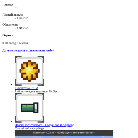
Показов
51
Первый выпуск
2 Окт 2025
Обновление
2 Окт 2025
Оценки
0.00 звёзд
0 оценок
Другие ресурсы пользователя mcdev
Библиотека
UtilM
Библиотека для плагинов McDev
Плагин
mcScoreboard - Создай таб и скорборд
Создай таб и скорборд