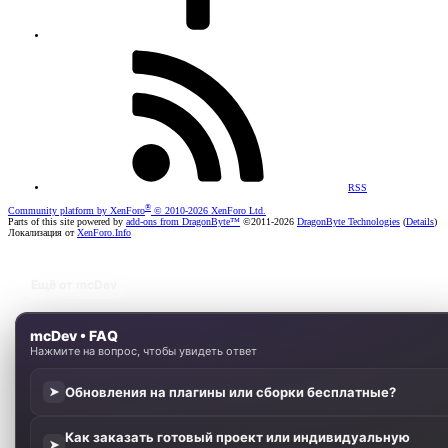
RSS
®
Community platform by XenForo
© 2010-2026 XenForo Ltd.
Parts of this site powered by
add-ons from DragonByte™
©2011-2026
DragonByte Technologies
(
Details
)
Локализация от
XenForo.Info
Ещё от mcDev
mcDev • FAQ
Нажмите на вопрос, чтобы увидеть ответ
Обновления на плагины или сборки бесплатные?
➤
Как заказать готовый проект или индивидуальную
➤