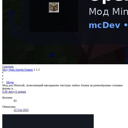
Смотреть
Мод
Open Simple Frames
1.1.2
Моды
Мод для Minecraft, позволяющий накладывать текстуры любых блоков на разнообразные сложные
формы и…
0.00 звёзд
0 оценок
Куплено
83
Обновлено
22 Сен 2025