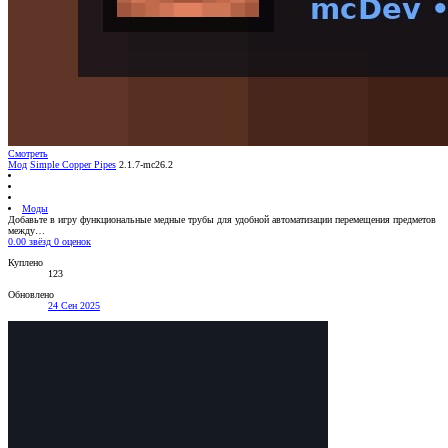
Смотреть
Мод
Simple Copper Pipes
2.1.7-mc26.2
Моды
Добавьте в игру функциональные медные трубы для удобной автоматизации перемещения предметов
между…
0.00 звёзд
0 оценок
Куплено
123
Обновлено
24 Сен 2025