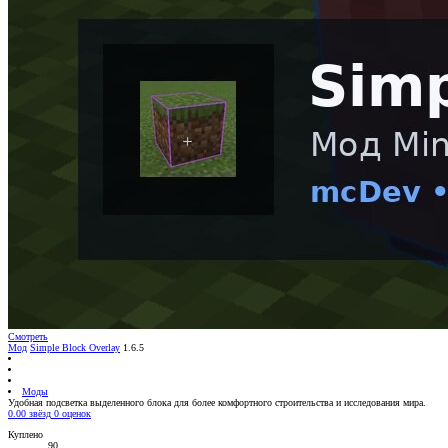
Смотреть
Мод
Simple Block Overlay
1.6.5
Моды
Удобная подсветка выделенного блока для более комфортного строительства и исследования мира.
0.00 звёзд
0 оценок
Куплено
90