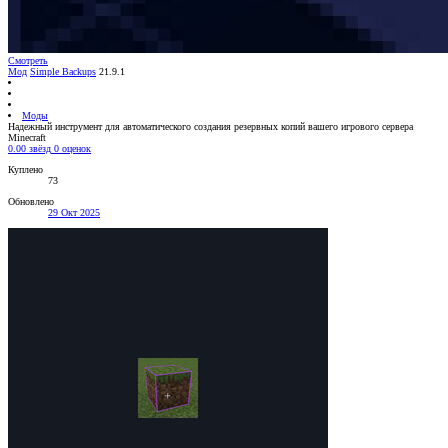
Смотреть
Мод
Simple Backups
21.9.1
Моды
Надежный инструмент для автоматического создания резервных копий вашего игрового сервера
Minecraft
0.00 звёзд
0 оценок
Куплено
73
Обновлено
29 Окт 2025