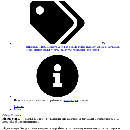
Теги
helicopters
minecraft
neoforge
planes
simple planes
transport
авиация
вертолеты
модернизация
моды
полеты
самолеты
технологии
транспорт
Получите приветственные 10 рублей за
регистрацию
на сайте!
Магазин
Моды
Обзор
История
Simple Planes
— Добавьте в игру функциональные самолеты и вертолеты с возможностью их
дальнейшей модернизации и…
Модификация Simple Planes внедряет в мир Minecraft полноценную авиацию, позволяя игрокам