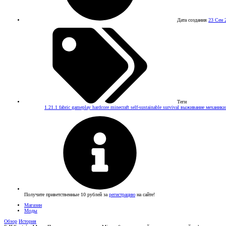
Дата создания
23 Сен 
Теги
1.21.1
fabric
gameplay
hardcore
minecraft
self-sustainable
survival
выживание
механик
Получите приветственные 10 рублей за
регистрацию
на сайте!
Магазин
Моды
Обзор
История