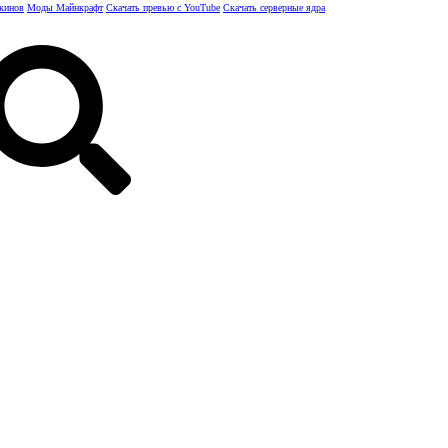
скинов
Моды Майнкрафт
Скачать превью с YouTube
Скачать серверные ядра