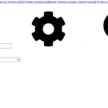
 вирусы
Редактор MOTD
Крафты предметов Майнкрафт
Генератор картинок
Генератор паролей
Редактор 