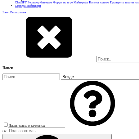
ChatGPT
Редактор баннеров
Форум по игре Майнкрафт
Каталог скинов
Проверить плагин на
Сервера Майнкрафт
Вход
Регистрация
Поиск
Искать только в заголовках
От: