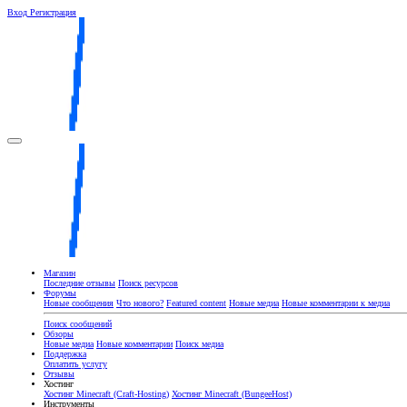
Вход
Регистрация
Магазин
Последние отзывы
Поиск ресурсов
Форумы
Новые сообщения
Что нового?
Featured content
Новые медиа
Новые комментарии к медиа
Поиск сообщений
Обзоры
Новые медиа
Новые комментарии
Поиск медиа
Поддержка
Оплатить услугу
Отзывы
Хостинг
Хостинг Minecraft (Craft-Hosting)
Хостинг Minecraft (BungeeHost)
Инструменты