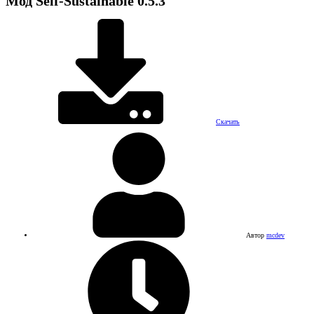
Мод
Self-Sustainable
0.5.3
Скачать
Автор
mcdev