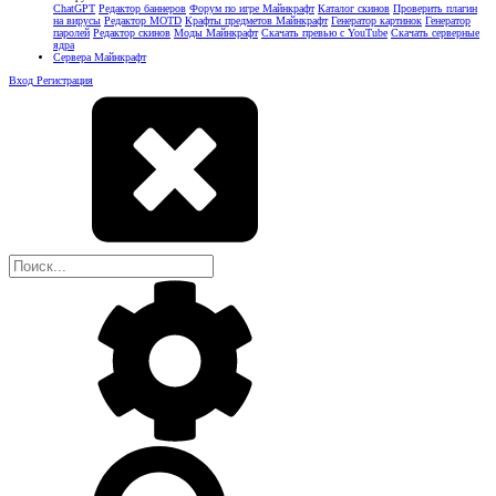
ChatGPT
Редактор баннеров
Форум по игре Майнкрафт
Каталог скинов
Проверить плагин
на вирусы
Редактор MOTD
Крафты предметов Майнкрафт
Генератор картинок
Генератор
паролей
Редактор скинов
Моды Майнкрафт
Скачать превью с YouTube
Скачать серверные
ядра
Сервера Майнкрафт
Вход
Регистрация