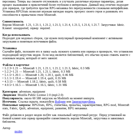
персонажа. Теперь вы сможете отслеживать и улучшать различные игровые параметры, делая
процесс выживания и приключений более глубоким и интересным. Данный мод отлично подходит
для серверов, где требуется простая RPG-механика без перегруженности сложными интерфейсами.
Установка RPGStats позволит игрокам наглядно видеть прогресс своего героя и развивать его
способности в привычном стиле Minecraft.
Совместимость
Версии Minecraft: 1.21, 1.21.1, 1.21.2, 1.21.3, 1.21.4, 1.21.5, 1.21.6, 1.21.7. Загрузчики: fabric.
Клиент: unsupported; сервер: required.
Когда использовать
Подходит для модовых сборок, где нужен популярный проверенный компонент с активными
загрузками и понятным источником файла.
Установка
Скачайте файл, положите его в папку
нужного клиента или сервера и проверьте, что установлен
mods
подходящий загрузчик модов. Если мод является библиотекой, его обычно нужно ставить вместе с
основным модом, который от него зависит.
Файлы в карточке
• 5.2.3+1.21 — Minecraft 1.21, 1.21.1, 1.21.2, 1.21.3, fabric, 0.3 МБ
• 5.2.2+1.21 — Minecraft 1.21, 1.21.1, fabric, 0.3 МБ
• 5.1.5+1.20.1 — Minecraft 1.20, 1.20.1, quilt, 0.46 МБ
• 5.1.1+1.19.4 — Minecraft 1.19.4, quilt, 0.35 МБ
• 4.3.13 — Minecraft 1.18.2, fabric, quilt, 0.58 МБ
• 4.0.5+1.16.5 — Minecraft 1.16.5, fabric, 1.31 МБ
Категории
: adventure, equipment
Лицензия
: Mozilla Public License 2.0 (mpl-2.0)
Популярность
: около 60 588 загрузок на Modrinth на момент импорта.
Источник
:
Ссылка скрыта, пожалуйста
Войдите
или
Зарегистрируйтесь
Поисковые запросы
: RPGStats, RPG, статистика, прокачка, характеристики, RPG mod, Minecraft
stats, Fabric, Quilt, adventure, equipment, развитие, RPG механики.
Файл добавлен в раздел модов mcDev как локальный загрузочный ресурс. Перед установкой на
боевой клиент или сервер проверяйте совместимость версии Minecraft, загрузчика и зависимых
библиотек.
Автор
mcdev