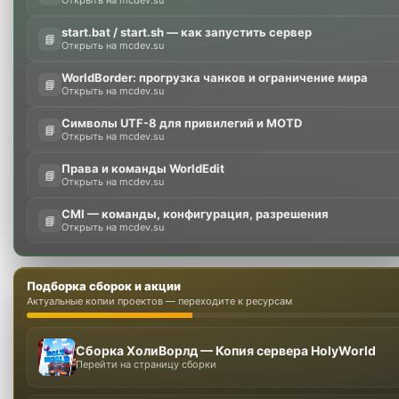
Открыть на mcdev.su
start.bat / start.sh — как запустить сервер
📘
Открыть на mcdev.su
WorldBorder: прогрузка чанков и ограничение мира
📘
Открыть на mcdev.su
Символы UTF-8 для привилегий и MOTD
📘
Открыть на mcdev.su
Права и команды WorldEdit
📘
Открыть на mcdev.su
CMI — команды, конфигурация, разрешения
📘
Открыть на mcdev.su
Подборка сборок и акции
Актуальные копии проектов — переходите к ресурсам
Сборка ХолиВорлд — Копия сервера HolyWorld
Перейти на страницу сборки