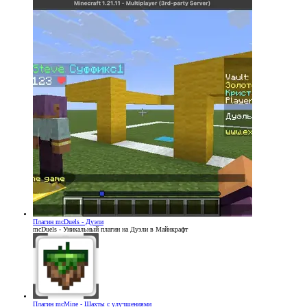
Плагин
mcDuels - Дуэли
mcDuels - Уникальный плагин на Дуэли в Майнкрафт
Плагин
mcMine - Шахты с улучшениями