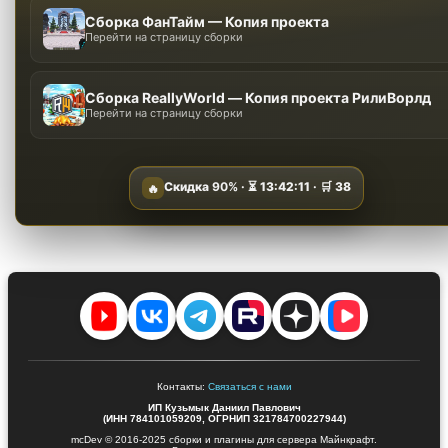
Сборка ФанТайм — Копия проекта
Перейти на страницу сборки
Сборка ReallyWorld — Копия проекта РилиВорлд
Перейти на страницу сборки
Скидка
90%
· ⏳
13:42:10
· 🛒
38
🔥
Контакты:
Связаться с нами
ИП Кузьмык Даниил Павлович
(ИНН 784101059209, ОГРНИП 321784700227944)
mcDev © 2016-2025 сборки и плагины для сервера Майнкрафт.