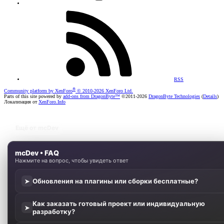
RSS
®
Community platform by XenForo
© 2010-2026 XenForo Ltd.
Parts of this site powered by
add-ons from DragonByte™
©2011-2026
DragonByte Technologies
(
Details
)
Локализация от
XenForo.Info
Ещё от mcDev
mcDev • FAQ
Нажмите на вопрос, чтобы увидеть ответ
Обновления на плагины или сборки бесплатные?
➤
Как заказать готовый проект или индивидуальную
➤
разработку?