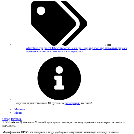
Теги
adventure
equipment
fabric
minecraft stats
quilt
rpg
rpg mod
rpg механики
rpgstats
прокачка
развитие
статистика
характеристики
Получите приветственные 10 рублей за
регистрацию
на сайте!
Магазин
Моды
Обзор
История
RPGStats
— Добавьте в Minecraft простую и понятную систему прокачки характеристик вашего
персонажа.
Модификация RPGStats внедряет в игру удобную и интуитивно понятную систему развития