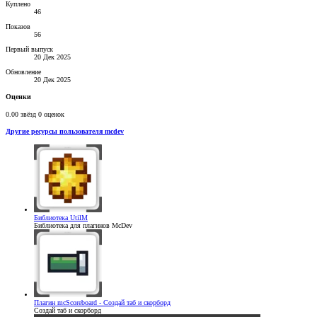
Куплено
46
Показов
56
Первый выпуск
20 Дек 2025
Обновление
20 Дек 2025
Оценки
0.00 звёзд
0 оценок
Другие ресурсы пользователя mcdev
Библиотека
UtilM
Библиотека для плагинов McDev
Плагин
mcScoreboard - Создай таб и скорборд
Создай таб и скорборд