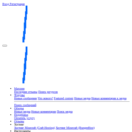
Вход
Регистрация
Магазин
Последние отзывы
Поиск ресурсов
Форумы
Новые сообщения
Что нового?
Featured content
Новые медиа
Новые комментарии к медиа
Поиск сообщений
Обзоры
Новые медиа
Новые комментарии
Поиск медиа
Поддержка
Оплатить услугу
Отзывы
Хостинг
Хостинг Minecraft (Craft-Hosting)
Хостинг Minecraft (BungeeHost)
Инструменты