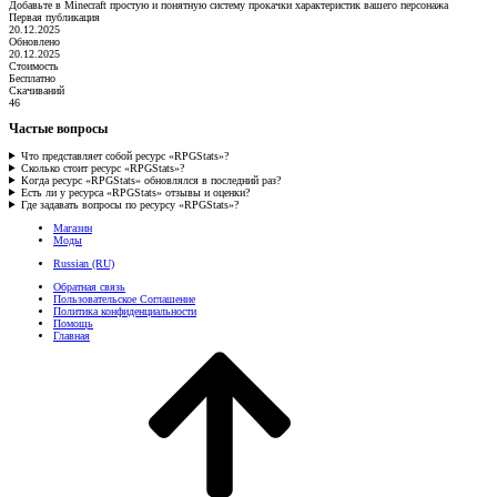
Добавьте в Minecraft простую и понятную систему прокачки характеристик вашего персонажа
Первая публикация
20.12.2025
Обновлено
20.12.2025
Стоимость
Бесплатно
Скачиваний
46
Частые вопросы
Что представляет собой ресурс «RPGStats»?
Сколько стоит ресурс «RPGStats»?
Когда ресурс «RPGStats» обновлялся в последний раз?
Есть ли у ресурса «RPGStats» отзывы и оценки?
Где задавать вопросы по ресурсу «RPGStats»?
Магазин
Моды
Russian (RU)
Обратная связь
Пользовательское Соглашение
Политика конфиденциальности
Помощь
Главная