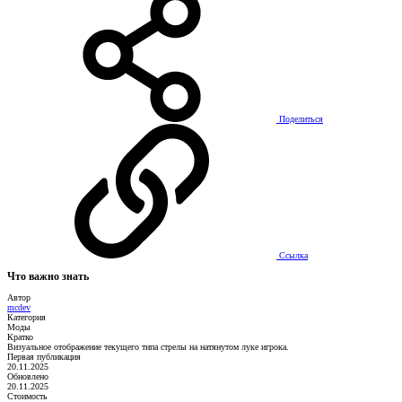
Поделиться
Ссылка
Что важно знать
Автор
mcdev
Категория
Моды
Кратко
Визуальное отображение текущего типа стрелы на натянутом луке игрока.
Первая публикация
20.11.2025
Обновлено
20.11.2025
Стоимость