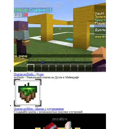
Плагин
mcDuels - Дуэли
mcDuels - Уникальный плагин на Дуэли в Майнкрафт
Плагин
mcMine - Шахты с улучшениями
Создавайте шахты с возможностью покупки улучшений