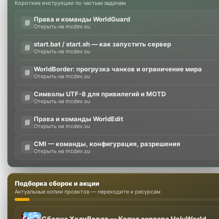
Короткие инструкции по частым задачам
Права и команды WorldGuard
📘
Открыть на mcdev.su
start.bat / start.sh — как запустить сервер
📘
Открыть на mcdev.su
WorldBorder: прогрузка чанков и ограничение мира
📘
Открыть на mcdev.su
Символы UTF-8 для привилегий и MOTD
📘
Открыть на mcdev.su
Права и команды WorldEdit
📘
Открыть на mcdev.su
CMI — команды, конфигурация, разрешения
📘
Открыть на mcdev.su
Подборка сборок и акции
Актуальные копии проектов — переходите к ресурсам
Сборка ХолиВорлд — Копия сервера HolyWorld