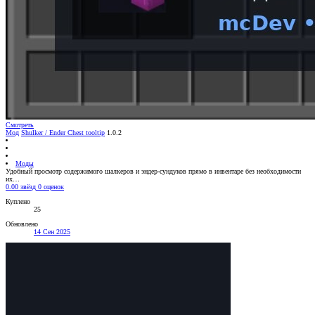
Смотреть
Мод
Shulker / Ender Chest tooltip
1.0.2
Моды
Удобный просмотр содержимого шалкеров и эндер-сундуков прямо в инвентаре без необходимости
их…
0.00 звёзд
0 оценок
Куплено
25
Обновлено
14 Сен 2025