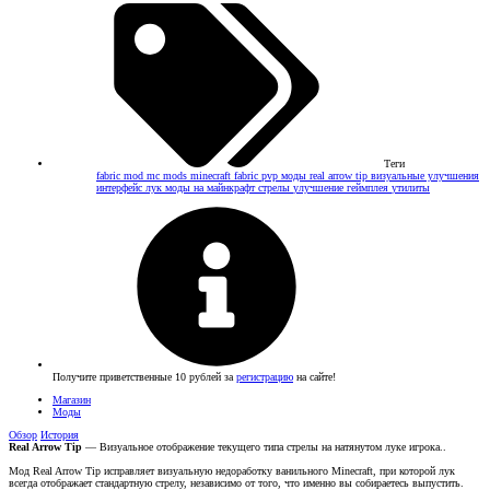
Теги
fabric mod
mc mods
minecraft fabric
pvp моды
real arrow tip
визуальные улучшения
интерфейс
лук
моды на майнкрафт
стрелы
улучшение геймплея
утилиты
Получите приветственные 10 рублей за
регистрацию
на сайте!
Магазин
Моды
Обзор
История
Real Arrow Tip
— Визуальное отображение текущего типа стрелы на натянутом луке игрока..
Мод Real Arrow Tip исправляет визуальную недоработку ванильного Minecraft, при которой лук
всегда отображает стандартную стрелу, независимо от того, что именно вы собираетесь выпустить.