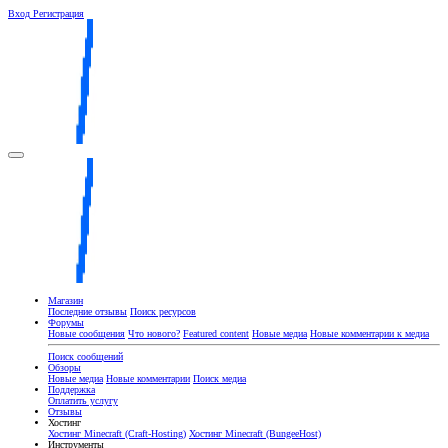
Вход
Регистрация
Магазин
Последние отзывы
Поиск ресурсов
Форумы
Новые сообщения
Что нового?
Featured content
Новые медиа
Новые комментарии к медиа
Поиск сообщений
Обзоры
Новые медиа
Новые комментарии
Поиск медиа
Поддержка
Оплатить услугу
Отзывы
Хостинг
Хостинг Minecraft (Craft-Hosting)
Хостинг Minecraft (BungeeHost)
Инструменты