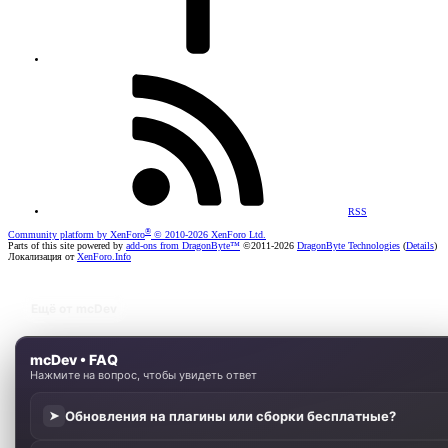
RSS
®
Community platform by XenForo
© 2010-2026 XenForo Ltd.
Parts of this site powered by
add-ons from DragonByte™
©2011-2026
DragonByte Technologies
(
Details
)
Локализация от
XenForo.Info
Ещё от mcDev
mcDev • FAQ
Нажмите на вопрос, чтобы увидеть ответ
Обновления на плагины или сборки бесплатные?
➤