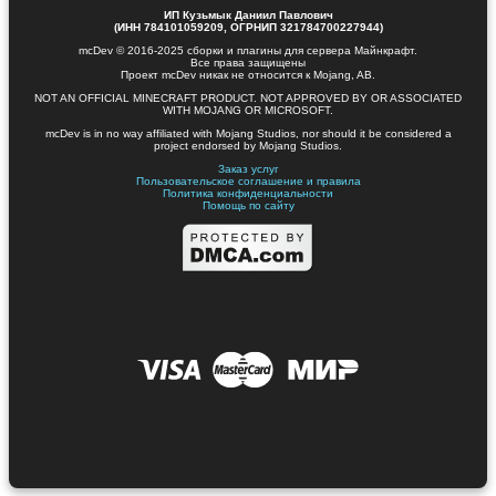
ИП Кузьмык Даниил Павлович
(ИНН 784101059209, ОГРНИП 321784700227944)
mcDev © 2016-2025 сборки и плагины для сервера Майнкрафт.
Все права защищены
Проект mcDev никак не относится к Mojang, AB.
NOT AN OFFICIAL MINECRAFT PRODUCT. NOT APPROVED BY OR ASSOCIATED
WITH MOJANG OR MICROSOFT.
mcDev is in no way affiliated with Mojang Studios, nor should it be considered a
project endorsed by Mojang Studios.
Заказ услуг
Пользовательское соглашение и правила
Политика конфиденциальности
Помощь по сайту