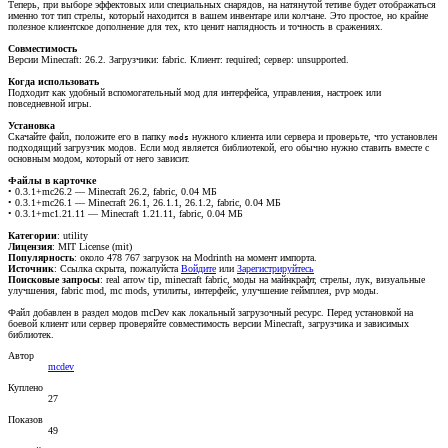
Теперь, при выборе эффектовых или специальных снарядов, на натянутой тетиве будет отображаться
именно тот тип стрелы, который находится в вашем инвентаре или колчане. Это простое, но крайне
полезное клиентское дополнение для тех, кто ценит наглядность и точность в сражениях.
Совместимость
Версии Minecraft: 26.2. Загрузчики: fabric. Клиент: required; сервер: unsupported.
Когда использовать
Подходит как удобный вспомогательный мод для интерфейса, управления, настроек или
повседневной игры.
Установка
Скачайте файл, положите его в папку
нужного клиента или сервера и проверьте, что установлен
mods
подходящий загрузчик модов. Если мод является библиотекой, его обычно нужно ставить вместе с
основным модом, который от него зависит.
Файлы в карточке
• 0.3.1+mc26.2 — Minecraft 26.2, fabric, 0.04 МБ
• 0.3.1+mc26.1 — Minecraft 26.1, 26.1.1, 26.1.2, fabric, 0.04 МБ
• 0.3.1+mc1.21.11 — Minecraft 1.21.11, fabric, 0.04 МБ
Категории
: utility
Лицензия
: MIT License (mit)
Популярность
: около 478 767 загрузок на Modrinth на момент импорта.
Источник
:
Ссылка скрыта, пожалуйста
Войдите
или
Зарегистрируйтесь
Поисковые запросы
: real arrow tip, minecraft fabric, моды на майнкрафт, стрелы, лук, визуальные
улучшения, fabric mod, mc mods, утилиты, интерфейс, улучшение геймплея, pvp моды.
Файл добавлен в раздел модов mcDev как локальный загрузочный ресурс. Перед установкой на
боевой клиент или сервер проверяйте совместимость версии Minecraft, загрузчика и зависимых
библиотек.
Автор
mcdev
Куплено
27
Показов
49