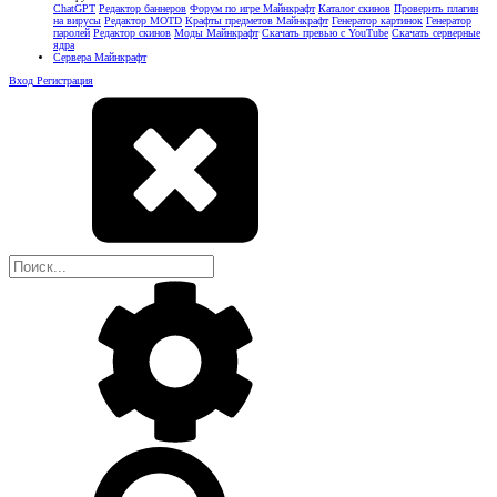
ChatGPT
Редактор баннеров
Форум по игре Майнкрафт
Каталог скинов
Проверить плагин
на вирусы
Редактор MOTD
Крафты предметов Майнкрафт
Генератор картинок
Генератор
паролей
Редактор скинов
Моды Майнкрафт
Скачать превью с YouTube
Скачать серверные
ядра
Сервера Майнкрафт
Вход
Регистрация