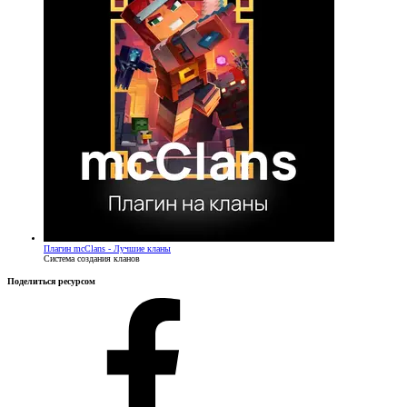
Плагин
mcClans - Лучшие кланы
Система создания кланов
Поделиться ресурсом