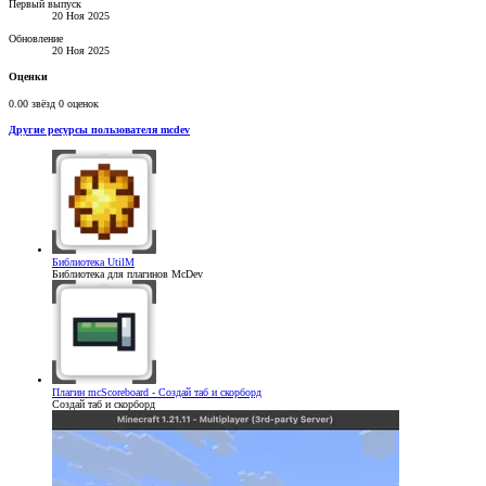
Первый выпуск
20 Ноя 2025
Обновление
20 Ноя 2025
Оценки
0.00 звёзд
0 оценок
Другие ресурсы пользователя mcdev
Библиотека
UtilM
Библиотека для плагинов McDev
Плагин
mcScoreboard - Создай таб и скорборд
Создай таб и скорборд