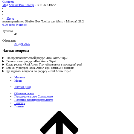
Смотреть
Мод
Shulker Box Tooltip
5.3.1+26.2-fabric
Моды
инвентарный мод Shulker Box Tooltip для fabric и Minecraft 26.2
0.00 звёзд
0 оценок
Куплено
40
Обновлено
20 Дек 2025
Частые вопросы
Что представляет собой ресурс «Real Arrow Tip»?
Сколько стоит ресурс «Real Arrow Tip»?
Когда ресурс «Real Arrow Tip» обновлялся в последний раз?
Есть ли у ресурса «Real Arrow Tip» отзывы и оценки?
Где задавать вопросы по ресурсу «Real Arrow Tip»?
Магазин
Моды
Russian (RU)
Обратная связь
Пользовательское Соглашение
Политика конфиденциальности
Помощь
Главная