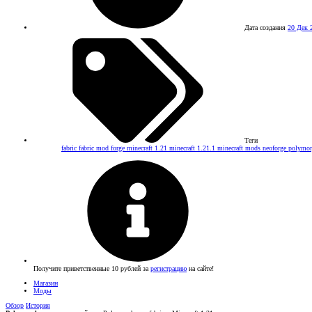
Дата создания
20 Дек 
Теги
fabric
fabric mod
forge
minecraft 1.21
minecraft 1.21.1
minecraft mods
neoforge
polymo
Получите приветственные 10 рублей за
регистрацию
на сайте!
Магазин
Моды
Обзор
История