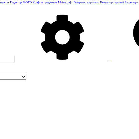
 вирусы
Редактор MOTD
Крафты предметов Майнкрафт
Генератор картинок
Генератор паролей
Редактор 