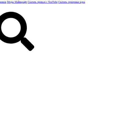
скинов
Моды Майнкрафт
Скачать превью с YouTube
Скачать серверные ядра