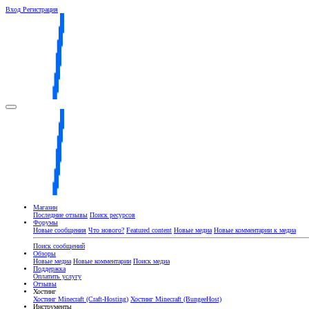
Вход
Регистрация
Магазин
Последние отзывы
Поиск ресурсов
Форумы
Новые сообщения
Что нового?
Featured content
Новые медиа
Новые комментарии к медиа
Поиск сообщений
Обзоры
Новые медиа
Новые комментарии
Поиск медиа
Поддержка
Оплатить услугу
Отзывы
Хостинг
Хостинг Minecraft (Craft-Hosting)
Хостинг Minecraft (BungeeHost)
Инструменты