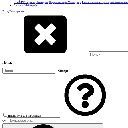
ChatGPT
Редактор баннеров
Форум по игре Майнкрафт
Каталог скинов
Проверить плагин на
Сервера Майнкрафт
Вход
Регистрация
Поиск
Искать только в заголовках
От: