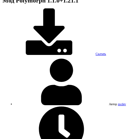
Мод
Polymorph
1.1.0+1.21.1
Скачать
Автор
mcdev