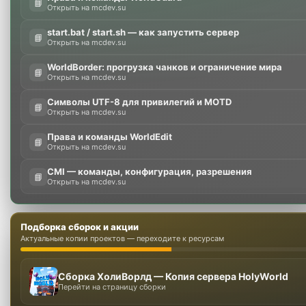
📘
Открыть на mcdev.su
start.bat / start.sh — как запустить сервер
📘
Открыть на mcdev.su
WorldBorder: прогрузка чанков и ограничение мира
📘
Открыть на mcdev.su
Символы UTF-8 для привилегий и MOTD
📘
Открыть на mcdev.su
Права и команды WorldEdit
📘
Открыть на mcdev.su
CMI — команды, конфигурация, разрешения
📘
Открыть на mcdev.su
Подборка сборок и акции
Актуальные копии проектов — переходите к ресурсам
Сборка ХолиВорлд — Копия сервера HolyWorld
Перейти на страницу сборки