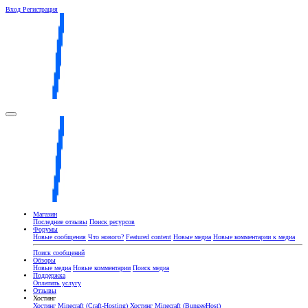
Вход
Регистрация
Магазин
Последние отзывы
Поиск ресурсов
Форумы
Новые сообщения
Что нового?
Featured content
Новые медиа
Новые комментарии к медиа
Поиск сообщений
Обзоры
Новые медиа
Новые комментарии
Поиск медиа
Поддержка
Оплатить услугу
Отзывы
Хостинг
Хостинг Minecraft (Craft-Hosting)
Хостинг Minecraft (BungeeHost)