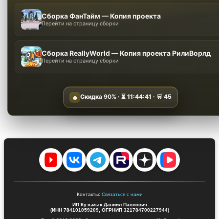
Сборка ФанТайм — Копия проекта
Перейти на страницу сборки
Сборка ReallyWorld — Копия проекта РилиВорлд
Перейти на страницу сборки
Скидка
90%
· ⏳
11:44:40
· 🛒
45
🔥
Контакты:
Связаться с нами
ИП Кузьмык Даниил Павлович
(ИНН 784101059209, ОГРНИП 321784700227944)