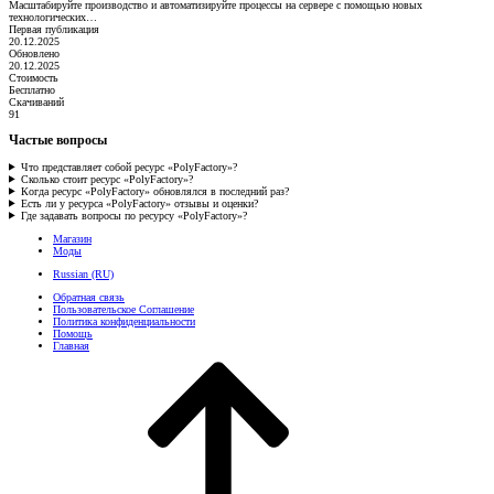
Масштабируйте производство и автоматизируйте процессы на сервере с помощью новых
технологических…
Первая публикация
20.12.2025
Обновлено
20.12.2025
Стоимость
Бесплатно
Скачиваний
91
Частые вопросы
Что представляет собой ресурс «PolyFactory»?
Сколько стоит ресурс «PolyFactory»?
Когда ресурс «PolyFactory» обновлялся в последний раз?
Есть ли у ресурса «PolyFactory» отзывы и оценки?
Где задавать вопросы по ресурсу «PolyFactory»?
Магазин
Моды
Russian (RU)
Обратная связь
Пользовательское Соглашение
Политика конфиденциальности
Помощь
Главная