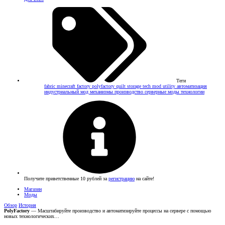
Теги
fabric
minecraft factory
polyfactory
quilt
storage
tech mod
utility
автоматизация
индустриальный мод
механизмы
производство
серверные моды
технологии
Получите приветственные 10 рублей за
регистрацию
на сайте!
Магазин
Моды
Обзор
История
PolyFactory
— Масштабируйте производство и автоматизируйте процессы на сервере с помощью
новых технологических…