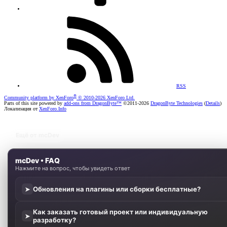
RSS
®
Community platform by XenForo
© 2010-2026 XenForo Ltd.
Parts of this site powered by
add-ons from DragonByte™
©2011-2026
DragonByte Technologies
(
Details
)
Локализация от
XenForo.Info
Ещё от mcDev
mcDev • FAQ
Нажмите на вопрос, чтобы увидеть ответ
Обновления на плагины или сборки бесплатные?
➤
Как заказать готовый проект или индивидуальную
➤
разработку?