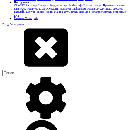
Инструменты
ChatGPT
Редактор баннеров
Форум по игре Майнкрафт
Каталог скинов
Проверить плагин
на вирусы
Редактор MOTD
Крафты предметов Майнкрафт
Генератор картинок
Генератор
паролей
Редактор скинов
Моды Майнкрафт
Скачать превью с YouTube
Скачать серверные
ядра
Сервера Майнкрафт
Вход
Регистрация