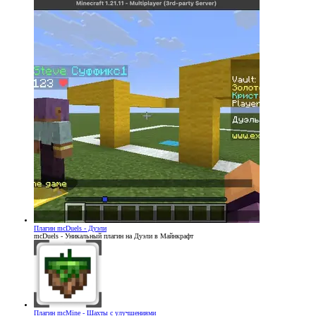
Плагин
mcDuels - Дуэли
mcDuels - Уникальный плагин на Дуэли в Майнкрафт
Плагин
mcMine - Шахты с улучшениями