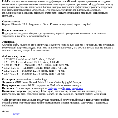
PolyFactory — это специализированная модификация для Minecraft, ориентированная на создание
полноценных производственных линий и автоматизацию игровых процессов. Мод добавляет в игру
набор функциональных технических блоков, которые позволяют эффективно управлять ресурсами,
хранением и переработкой материалов. Это идеальное решение для владельцев серверов,
стремящихся разнообразить геймплей элементами индустриализации и сложными инженерными
системами.
Совместимость
Версии Minecraft: 26.2. Загрузчики: fabric. Клиент: unsupported; сервер: required.
Когда использовать
Подходит для модовых сборок, где нужен популярный проверенный компонент с активными
загрузками и понятным источником файла.
Установка
Скачайте файл, положите его в папку
нужного клиента или сервера и проверьте, что установлен
mods
подходящий загрузчик модов. Если мод является библиотекой, его обычно нужно ставить вместе с
основным модом, который от него зависит.
Файлы в карточке
• 0.12.0+26.2 — Minecraft 26.2, fabric, 6.05 МБ
• 0.11.1+26.1.2 — Minecraft 26.1.2, fabric, 6.04 МБ
• 0.10.4+1.21.11 — Minecraft 1.21.11, fabric, quilt, 6.28 МБ
• 0.9.2+1.21.10 — Minecraft 1.21.10, fabric, quilt, 4.81 МБ
• 0.8.2+1.21.8 — Minecraft 1.21.8, fabric, quilt, 4.71 МБ
• 0.6.4+1.21.4 — Minecraft 1.21.4, fabric, quilt, 4.21 МБ
Категории
: game-mechanics, technology
Лицензия
: GNU Lesser General Public License v3.0 only (lgpl-3.0-only)
Популярность
: около 60 521 загрузок на Modrinth на момент импорта.
Источник
:
Ссылка скрыта, пожалуйста
Войдите
или
Зарегистрируйтесь
Поисковые запросы
: polyfactory, fabric, quilt, технологии, автоматизация, производство,
индустриальный мод, серверные моды, storage, utility, tech mod, minecraft factory, механизмы.
Файл добавлен в раздел модов mcDev как локальный загрузочный ресурс. Перед установкой на
боевой клиент или сервер проверяйте совместимость версии Minecraft, загрузчика и зависимых
библиотек.
Автор
mcdev