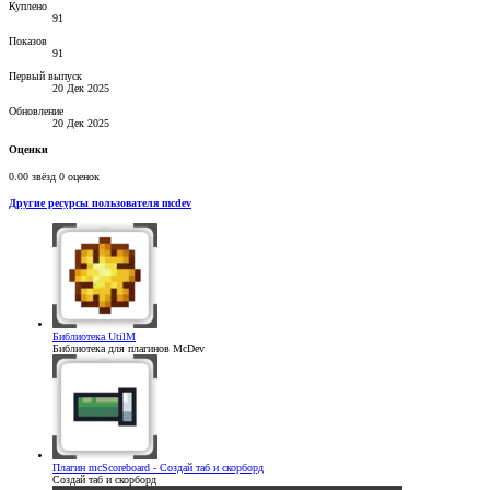
Куплено
91
Показов
91
Первый выпуск
20 Дек 2025
Обновление
20 Дек 2025
Оценки
0.00 звёзд
0 оценок
Другие ресурсы пользователя mcdev
Библиотека
UtilM
Библиотека для плагинов McDev
Плагин
mcScoreboard - Создай таб и скорборд
Создай таб и скорборд