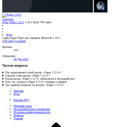
Смотреть
Ядро
Paper 1.16.5
1.16.5 build 794 stable
Ядра
Legacy-ядро Paper для серверов Minecraft 1.16.5
0.00 звёзд
0 оценок
Куплено
124
Обновлено
29 Дек 2025
Частые вопросы
Что представляет собой ресурс «Paper 1.21.9»?
Сколько стоит ресурс «Paper 1.21.9»?
Когда ресурс «Paper 1.21.9» обновлялся в последний раз?
Есть ли у ресурса «Paper 1.21.9» отзывы и оценки?
Где задавать вопросы по ресурсу «Paper 1.21.9»?
Магазин
Ядра
Russian (RU)
Обратная связь
Пользовательское Соглашение
Политика конфиденциальности
Помощь
Главная