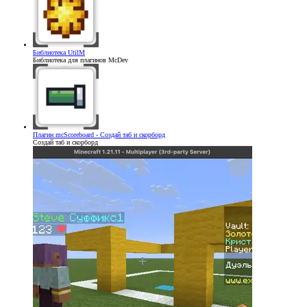
Библиотека
UtilM
Библиотека для плагинов McDev
Плагин
mcScoreboard - Создай таб и скорборд
Создай таб и скорборд