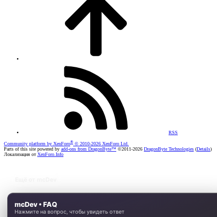
RSS
®
Community platform by XenForo
© 2010-2026 XenForo Ltd.
Parts of this site powered by
add-ons from DragonByte™
©2011-2026
DragonByte Technologies
(
Details
)
Локализация от
XenForo.Info
Ещё от mcDev
mcDev • FAQ
Нажмите на вопрос, чтобы увидеть ответ