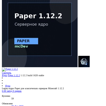
Смотреть
Ядро
Paper 1.12.2
1.12.2 build 1620 stable
Ядра
Legacy-ядро Paper для классических серверов Minecraft 1.12.2
0.00 звёзд
0 оценок
Куплено
59
Обновлено