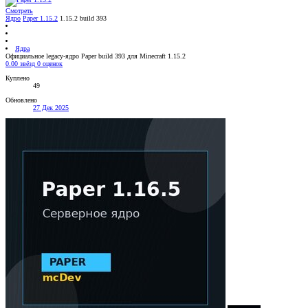
Смотреть
Ядро
Paper 1.15.2
1.15.2 build 393
Ядра
Официальное legacy-ядро Paper build 393 для Minecraft 1.15.2
0.00 звёзд
0 оценок
Куплено
49
Обновлено
27 Дек 2025