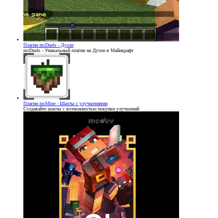
Плагин
mcDuels - Дуэли
mcDuels - Уникальный плагин на Дуэли в Майнкрафт
Плагин
mcMine - Шахты с улучшениями
Создавайте шахты с возможностью покупки улучшений