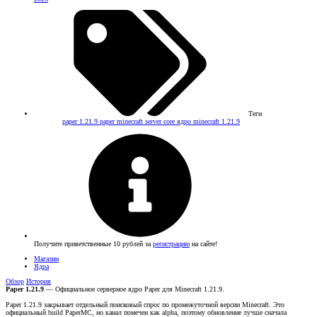
Теги
paper 1.21.9
paper minecraft
server core
ядро minecraft 1.21.9
Получите приветственные 10 рублей за
регистрацию
на сайте!
Магазин
Ядра
Обзор
История
Paper 1.21.9
— Официальное серверное ядро Paper для Minecraft 1.21.9.
Paper 1.21.9 закрывает отдельный поисковый спрос по промежуточной версии Minecraft. Это
официальный build PaperMC, но канал помечен как alpha, поэтому обновление лучше сначала