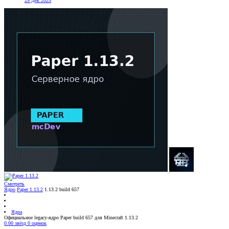
29 Дек 2025
Смотреть
Ядро
Paper 1.13.2
1.13.2 build 657
Ядра
Официальное legacy-ядро Paper build 657 для Minecraft 1.13.2
0.00 звёзд
0 оценок