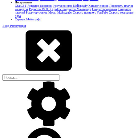
Инструменты
ChatGPT
Редактор баннеров
Форум по игре Майнкрафт
Каталог скинов
Проверить плагин
на вирусы
Редактор MOTD
Крафты предметов Майнкрафт
Генератор картинок
Генератор
паролей
Редактор скинов
Моды Майнкрафт
Скачать превью с YouTube
Скачать серверные
ядра
Сервера Майнкрафт
Вход
Регистрация