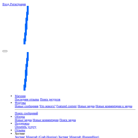
Вход
Регистрация
Магазин
Последние отзывы
Поиск ресурсов
Форумы
Новые сообщения
Что нового?
Featured content
Новые медиа
Новые комментарии к медиа
Поиск сообщений
Обзоры
Новые медиа
Новые комментарии
Поиск медиа
Поддержка
Оплатить услугу
Отзывы
Хостинг
Хостинг Minecraft (Craft-Hosting)
Хостинг Minecraft (BungeeHost)