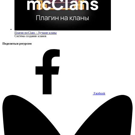
Плагин
mcClans - Лучшие кланы
Система создания кланов
Поделиться ресурсом
Facebook