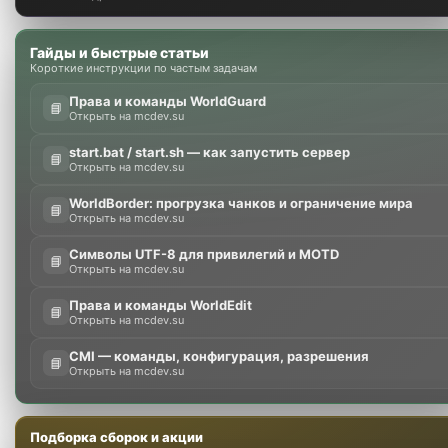
Гайды и быстрые статьи
Короткие инструкции по частым задачам
Права и команды WorldGuard
📘
Открыть на mcdev.su
start.bat / start.sh — как запустить сервер
📘
Открыть на mcdev.su
WorldBorder: прогрузка чанков и ограничение мира
📘
Открыть на mcdev.su
Символы UTF-8 для привилегий и MOTD
📘
Открыть на mcdev.su
Права и команды WorldEdit
📘
Открыть на mcdev.su
CMI — команды, конфигурация, разрешения
📘
Открыть на mcdev.su
Подборка сборок и акции