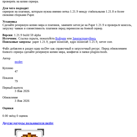
проверить на копии сервера.
Для чего подходит
серверов на плагинах, которым нужна именно ветка 1.21.9 между стабильными 1.21.8 и более
свежими сборками Paper.
Установка
Сделайте резервную копию мира и плагинов, замените server.jar на Paper 1.21.9 и проверьте консоль,
загрузку чанков и совместимость плагинов перед переносом на боевой сервер.
Версия
: 1.21.9 build 59 alpha
Источник
:
Ссылка скрыта, пожалуйста
Войдите
или
Зарегистрируйтесь
Поисковые запросы
: paper 1.21.9, paper minecraft, ядро minecraft 1.21.9, server core.
Файл добавлен в раздел ядер mcDev как справочный и загрузочный ресурс. Перед обновлением
боевого сервера сделайте резервную копию мира, конфигов и папки plugins/mods.
Автор
mcdev
Куплено
47
Показов
79
Первый выпуск
3 Янв 2026
Обновление
3 Янв 2026
Оценки
0.00 звёзд
0 оценок
Другие ресурсы пользователя mcdev