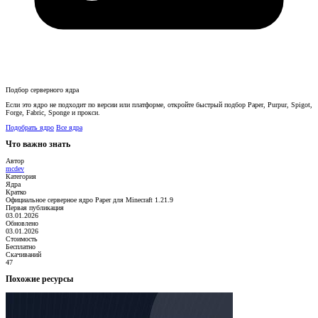
Подбор серверного ядра
Если это ядро не подходит по версии или платформе, откройте быстрый подбор Paper, Purpur, Spigot,
Forge, Fabric, Sponge и прокси.
Подобрать ядро
Все ядра
Что важно знать
Автор
mcdev
Категория
Ядра
Кратко
Официальное серверное ядро Paper для Minecraft 1.21.9
Первая публикация
03.01.2026
Обновлено
03.01.2026
Стоимость
Бесплатно
Скачиваний
47
Похожие ресурсы