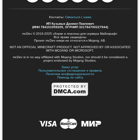
Контакты:
Связаться с нами
ИП Кузьмык Даниил Павлович
(ИНН 784101059209, ОГРНИП 321784700227944)
mcDev © 2016-2025 сборки и плагины для сервера Майнкрафт.
Все права защищены
Проект mcDev никак не относится к Mojang, AB.
NOT AN OFFICIAL MINECRAFT PRODUCT. NOT APPROVED BY OR ASSOCIATED
WITH MOJANG OR MICROSOFT.
mcDev is in no way affiliated with Mojang Studios, nor should it be considered a
project endorsed by Mojang Studios.
Заказ услуг
Пользовательское соглашение и правила
Политика конфиденциальности
Помощь по сайту