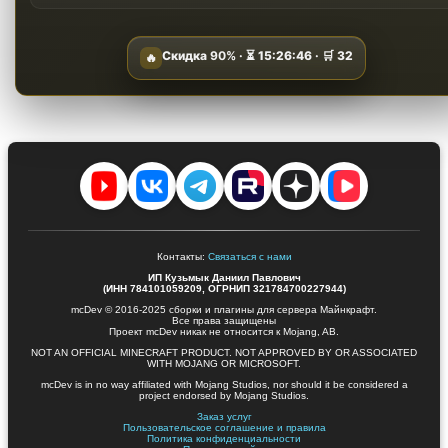
Скидка
90%
· ⏳
15:26:45
· 🛒
32
🔥
Контакты:
Связаться с нами
ИП Кузьмык Даниил Павлович
(ИНН 784101059209, ОГРНИП 321784700227944)
mcDev © 2016-2025 сборки и плагины для сервера Майнкрафт.
Все права защищены
Проект mcDev никак не относится к Mojang, AB.
NOT AN OFFICIAL MINECRAFT PRODUCT. NOT APPROVED BY OR ASSOCIATED
WITH MOJANG OR MICROSOFT.
mcDev is in no way affiliated with Mojang Studios, nor should it be considered a
project endorsed by Mojang Studios.
Заказ услуг
Пользовательское соглашение и правила
Политика конфиденциальности