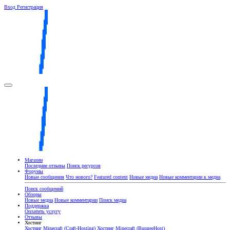
Вход
Регистрация
Магазин
Последние отзывы
Поиск ресурсов
Форумы
Новые сообщения
Что нового?
Featured content
Новые медиа
Новые комментарии к медиа
Поиск сообщений
Обзоры
Новые медиа
Новые комментарии
Поиск медиа
Поддержка
Оплатить услугу
Отзывы
Хостинг
Хостинг Minecraft (Craft-Hosting)
Хостинг Minecraft (BungeeHost)