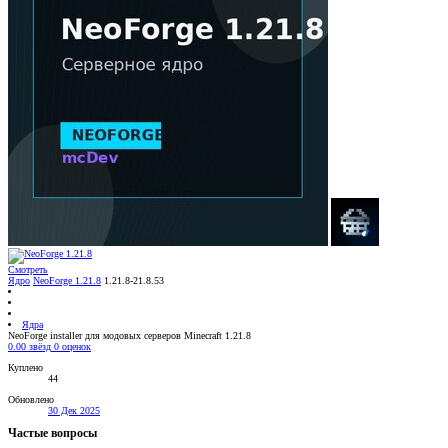
Смотреть
Ядро
NeoForge 1.21.8
1.21.8-21.8.53
Ядра
NeoForge installer для модовых серверов Minecraft 1.21.8
0.00 звёзд
0 оценок
Куплено
44
Обновлено
30 Дек 2025
Частые вопросы