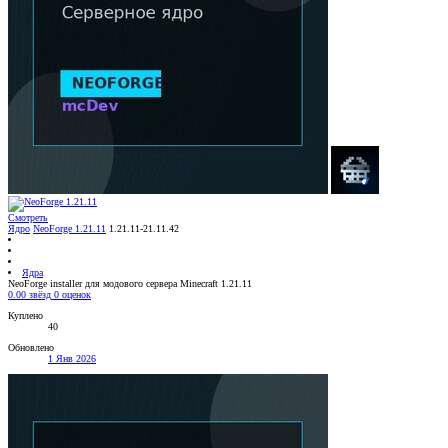
Смотреть
Ядро
NeoForge 1.21.11
1.21.11-21.11.42
Ядра
NeoForge installer для модового сервера Minecraft 1.21.11
0.00 звёзд
0 оценок
Куплено
40
Обновлено
1 Янв 2026