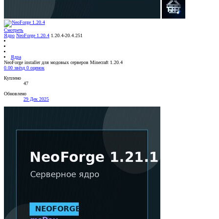
Смотреть
Ядро
NeoForge 1.20.4
1.20.4-20.4.251
Ядра
NeoForge installer для модовых серверов Minecraft 1.20.4
0.00 звёзд
0 оценок
Куплено
47
Обновлено
29 Дек 2025