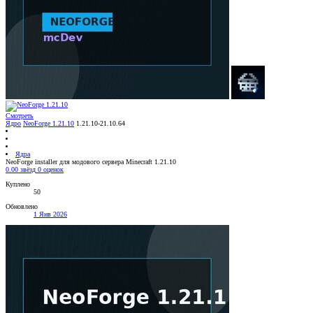
Смотреть
Ядро
NeoForge 1.21.10
1.21.10-21.10.64
Ядра
NeoForge installer для модового сервера Minecraft 1.21.10
0.00 звёзд
0 оценок
Куплено
50
Обновлено
1 Янв 2026