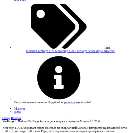
Теги
minecraft neoforge 1.20.6
neoforge 1.20.6
neoforge server
моды minecraft
Получите приветственные 10 рублей за
регистрацию
на сайте!
Магазин
Ядра
Обзор
История
NeoForge 1.20.6
— NeoForge installer для модовых серверов Minecraft 1.20.6.
NeoForge 1.20.6 закрывает bridge-era спрос по современной модовой платформе на финальной ветке
1.20. Это не Forge 1.20.6 и не Paper, поэтому совместимость модов проверяется отдельно.