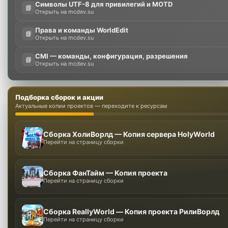
Символы UTF-8 для привилегий и MOTD
📘
Открыть на mcdev.su
Права и команды WorldEdit
📘
Открыть на mcdev.su
CMI — команды, конфигурация, разрешения
📘
Открыть на mcdev.su
Подборка сборок и акции
Актуальные копии проектов — переходите к ресурсам
Сборка ХолиВорлд — Копия сервера HolyWorld
Перейти на страницу сборки
Сборка ФанТайм — Копия проекта
Перейти на страницу сборки
Сборка ReallyWorld — Копия проекта РилиВорлд
Перейти на страницу сборки