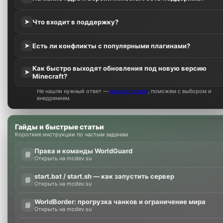
Что входит в поддержку?
➤
Есть ли конфликты с популярными плагинами?
➤
Как быстро выходят обновления под новую версию
➤
Minecraft?
Не нашли нужный ответ —
напишите нам
, поможем с выбором и
внедрением.
Гайды и быстрые статьи
Короткие инструкции по частым задачам
Права и команды WorldGuard
📘
Открыть на mcdev.su
start.bat / start.sh — как запустить сервер
📘
Открыть на mcdev.su
WorldBorder: прогрузка чанков и ограничение мира
📘
Открыть на mcdev.su