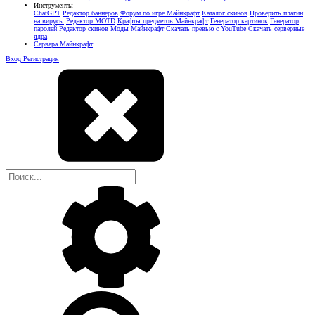
Инструменты
ChatGPT
Редактор баннеров
Форум по игре Майнкрафт
Каталог скинов
Проверить плагин
на вирусы
Редактор MOTD
Крафты предметов Майнкрафт
Генератор картинок
Генератор
паролей
Редактор скинов
Моды Майнкрафт
Скачать превью с YouTube
Скачать серверные
ядра
Сервера Майнкрафт
Вход
Регистрация