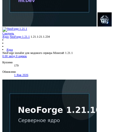
Смотреть
Ядро
NeoForge 1.21.1
1.21.1-21.1.234
Ядра
NeoForge installer для модового сервера Minecraft 1.21.1
0.00 звёзд
0 оценок
Куплено
179
Обновлено
1 Янв 2026