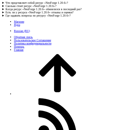
Что представляет собой ресурс «NeoForge 1.20.6»?
Сколько стоит ресурс «NeoForge 1.20.6»?
Когда ресурс «NeoForge 1.20.6» обновлялся в последний раз?
Есть ли у ресурса «NeoForge 1.20.6» отзывы и оценки?
Где задавать вопросы по ресурсу «NeoForge 1.20.6»?
Магазин
Ядра
Russian (RU)
Обратная связь
Пользовательское Соглашение
Политика конфиденциальности
Помощь
Главная