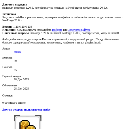
Для чего подходит
модовых серверов 1.20.6, где сборка уже перешла на NeoForge и требует ветку 20.6.x.
Установка
Запустите installer в режиме server, проверьте run-файлы и добавляйте только моды, совместимые с
NeoForge 20.6.x.
Версия
: 1.20.6-20.6.139
Источник
:
Ссылка скрыта, пожалуйста
Войдите
или
Зарегистрируйтесь
Поисковые запросы
: neoforge 1.20.6, minecraft neoforge 1.20.6, neoforge server, моды minecraft.
Файл добавлен в раздел ядер mcDev как справочный и загрузочный ресурс. Перед обновлением
боевого сервера сделайте резервную копию мира, конфигов и папки plugins/mods.
Автор
mcdev
Куплено
39
Показов
65
Первый выпуск
28 Дек 2025
Обновление
28 Дек 2025
Оценки
0.00 звёзд
0 оценок
Другие ресурсы пользователя mcdev