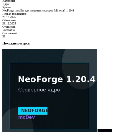
Категория
Ядра
Кратко
NeoForge installer для модовых серверов Minecraft 1.20.6
Первая публикация
28.12.2025
Обновлено
28.12.2025
Стоимость
Бесплатно
Скачиваний
39
Похожие ресурсы