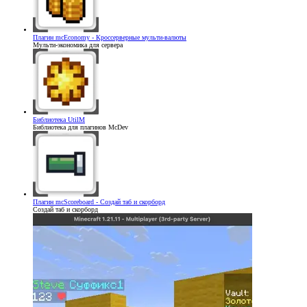
Плагин
mcEconomy - Кроссерверные мульти-валюты
Мульти-экономика для сервера
Библиотека
UtilM
Библиотека для плагинов McDev
Плагин
mcScoreboard - Создай таб и скорборд
Создай таб и скорборд