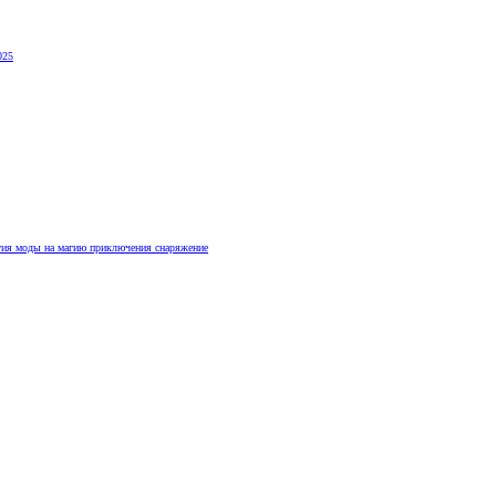
025
гия
моды на магию
приключения
снаряжение