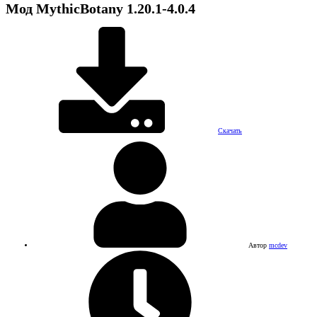
Мод
MythicBotany
1.20.1-4.0.4
Скачать
Автор
mcdev