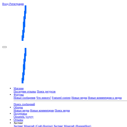
Вход
Регистрация
Магазин
Последние отзывы
Поиск ресурсов
Форумы
Новые сообщения
Что нового?
Featured content
Новые медиа
Новые комментарии к медиа
Поиск сообщений
Обзоры
Новые медиа
Новые комментарии
Поиск медиа
Поддержка
Оплатить услугу
Отзывы
Хостинг
Хостинг Minecraft (Craft-Hosting)
Хостинг Minecraft (BungeeHost)