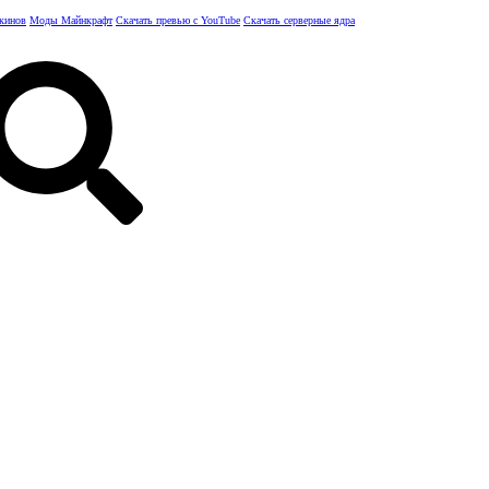
скинов
Моды Майнкрафт
Скачать превью с YouTube
Скачать серверные ядра