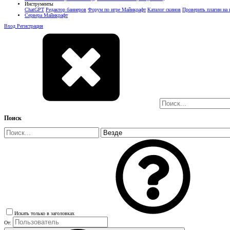
Инструменты
ChatGPT
Редактор баннеров
Форум по игре Майнкрафт
Каталог скинов
Проверить плагин на
Сервера Майнкрафт
Вход
Регистрация
Поиск
Искать только в заголовках
От: