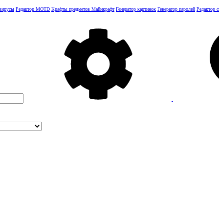
 вирусы
Редактор MOTD
Крафты предметов Майнкрафт
Генератор картинок
Генератор паролей
Редактор 