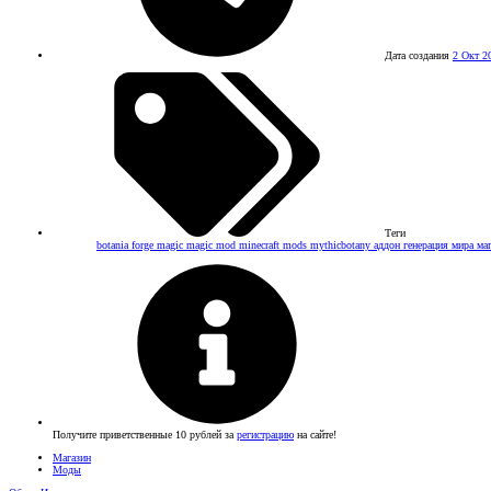
Дата создания
2 Окт 2
Теги
botania
forge
magic
magic mod
minecraft mods
mythicbotany
аддон
генерация мира
ма
Получите приветственные 10 рублей за
регистрацию
на сайте!
Магазин
Моды