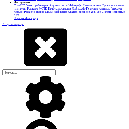
Инструменты
ChatGPT
Редактор баннеров
Форум по игре Майнкрафт
Каталог скинов
Проверить плагин
на вирусы
Редактор MOTD
Крафты предметов Майнкрафт
Генератор картинок
Генератор
паролей
Редактор скинов
Моды Майнкрафт
Скачать превью с YouTube
Скачать серверные
ядра
Сервера Майнкрафт
Вход
Регистрация