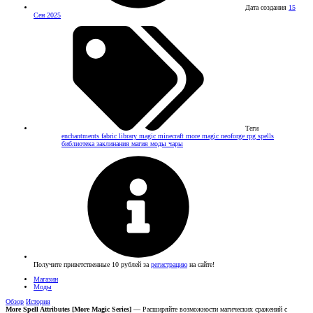
Дата создания
15
Сен 2025
Теги
enchantments
fabric
library
magic
minecraft
more magic
neoforge
rpg
spells
библиотека
заклинания
магия
моды
чары
Получите приветственные 10 рублей за
регистрацию
на сайте!
Магазин
Моды
Обзор
История
More Spell Attributes [More Magic Series]
— Расширяйте возможности магических сражений с