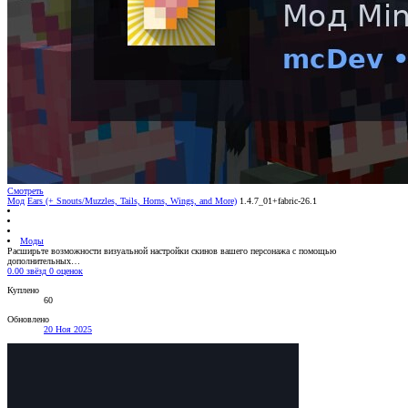
Смотреть
Мод
Ears (+ Snouts/Muzzles, Tails, Horns, Wings, and More)
1.4.7_01+fabric-26.1
Моды
Расширьте возможности визуальной настройки скинов вашего персонажа с помощью
дополнительных…
0.00 звёзд
0 оценок
Куплено
60
Обновлено
20 Ноя 2025