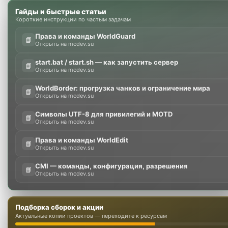
Гайды и быстрые статьи
Короткие инструкции по частым задачам
Права и команды WorldGuard
📘
Открыть на mcdev.su
start.bat / start.sh — как запустить сервер
📘
Открыть на mcdev.su
WorldBorder: прогрузка чанков и ограничение мира
📘
Открыть на mcdev.su
Символы UTF-8 для привилегий и MOTD
📘
Открыть на mcdev.su
Права и команды WorldEdit
📘
Открыть на mcdev.su
CMI — команды, конфигурация, разрешения
📘
Открыть на mcdev.su
Подборка сборок и акции
Актуальные копии проектов — переходите к ресурсам