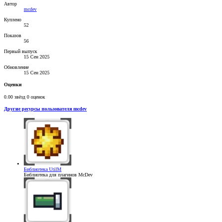
Автор
mcdev
Куплено
52
Показов
56
Первый выпуск
15 Сен 2025
Обновление
15 Сен 2025
Оценки
0.00 звёзд
0 оценок
Другие ресурсы пользователя mcdev
Библиотека
UtilM
Библиотека для плагинов McDev