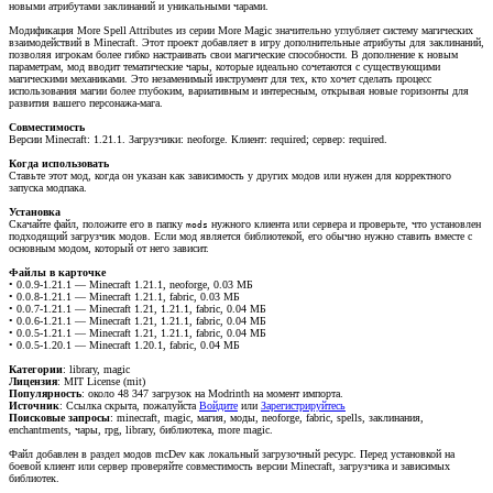
новыми атрибутами заклинаний и уникальными чарами.
Модификация More Spell Attributes из серии More Magic значительно углубляет систему магических
взаимодействий в Minecraft. Этот проект добавляет в игру дополнительные атрибуты для заклинаний,
позволяя игрокам более гибко настраивать свои магические способности. В дополнение к новым
параметрам, мод вводит тематические чары, которые идеально сочетаются с существующими
магическими механиками. Это незаменимый инструмент для тех, кто хочет сделать процесс
использования магии более глубоким, вариативным и интересным, открывая новые горизонты для
развития вашего персонажа-мага.
Совместимость
Версии Minecraft: 1.21.1. Загрузчики: neoforge. Клиент: required; сервер: required.
Когда использовать
Ставьте этот мод, когда он указан как зависимость у других модов или нужен для корректного
запуска модпака.
Установка
Скачайте файл, положите его в папку
нужного клиента или сервера и проверьте, что установлен
mods
подходящий загрузчик модов. Если мод является библиотекой, его обычно нужно ставить вместе с
основным модом, который от него зависит.
Файлы в карточке
• 0.0.9-1.21.1 — Minecraft 1.21.1, neoforge, 0.03 МБ
• 0.0.8-1.21.1 — Minecraft 1.21.1, fabric, 0.03 МБ
• 0.0.7-1.21.1 — Minecraft 1.21, 1.21.1, fabric, 0.04 МБ
• 0.0.6-1.21.1 — Minecraft 1.21, 1.21.1, fabric, 0.04 МБ
• 0.0.5-1.21.1 — Minecraft 1.21, 1.21.1, fabric, 0.04 МБ
• 0.0.5-1.20.1 — Minecraft 1.20.1, fabric, 0.04 МБ
Категории
: library, magic
Лицензия
: MIT License (mit)
Популярность
: около 48 347 загрузок на Modrinth на момент импорта.
Источник
:
Ссылка скрыта, пожалуйста
Войдите
или
Зарегистрируйтесь
Поисковые запросы
: minecraft, magic, магия, моды, neoforge, fabric, spells, заклинания,
enchantments, чары, rpg, library, библиотека, more magic.
Файл добавлен в раздел модов mcDev как локальный загрузочный ресурс. Перед установкой на
боевой клиент или сервер проверяйте совместимость версии Minecraft, загрузчика и зависимых
библиотек.