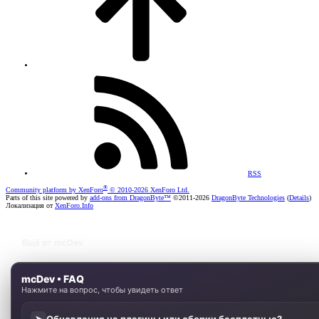
RSS
®
Community platform by XenForo
© 2010-2026 XenForo Ltd.
Parts of this site powered by
add-ons from DragonByte™
©2011-2026
DragonByte Technologies
(
Details
)
Локализация от
XenForo.Info
Ещё от mcDev
mcDev • FAQ
Нажмите на вопрос, чтобы увидеть ответ
Обновления на плагины или сборки бесплатные?
➤