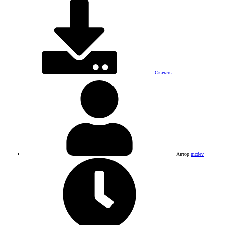
Скачать
Автор
mcdev