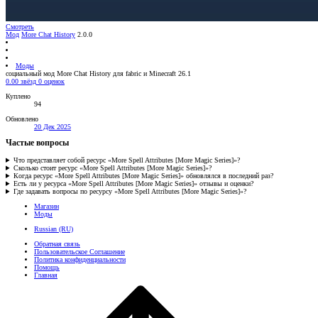
Смотреть
Мод
More Chat History
2.0.0
Моды
социальный мод More Chat History для fabric и Minecraft 26.1
0.00 звёзд
0 оценок
Куплено
94
Обновлено
20 Дек 2025
Частые вопросы
Что представляет собой ресурс «More Spell Attributes [More Magic Series]»?
Сколько стоит ресурс «More Spell Attributes [More Magic Series]»?
Когда ресурс «More Spell Attributes [More Magic Series]» обновлялся в последний раз?
Есть ли у ресурса «More Spell Attributes [More Magic Series]» отзывы и оценки?
Где задавать вопросы по ресурсу «More Spell Attributes [More Magic Series]»?
Магазин
Моды
Russian (RU)
Обратная связь
Пользовательское Соглашение
Политика конфиденциальности
Помощь
Главная