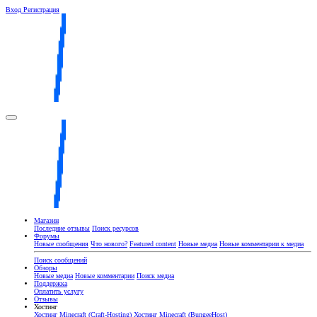
Вход
Регистрация
Магазин
Последние отзывы
Поиск ресурсов
Форумы
Новые сообщения
Что нового?
Featured content
Новые медиа
Новые комментарии к медиа
Поиск сообщений
Обзоры
Новые медиа
Новые комментарии
Поиск медиа
Поддержка
Оплатить услугу
Отзывы
Хостинг
Хостинг Minecraft (Craft-Hosting)
Хостинг Minecraft (BungeeHost)