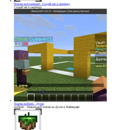
Плагин
mcScoreboard - Создай таб и скорборд
Создай таб и скорборд
Плагин
mcDuels - Дуэли
mcDuels - Уникальный плагин на Дуэли в Майнкрафт