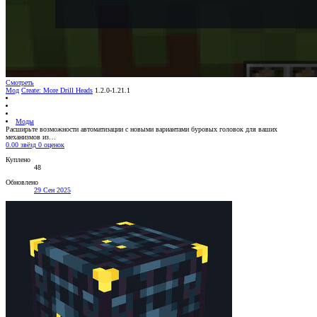
Смотреть
Мод
Create: More Drill Heads
1.2.0-1.21.1
Моды
Расширьте возможности автоматизации с новыми вариантами буровых головок для ваших
механизмов из…
0.00 звёзд
0 оценок
Куплено
48
Обновлено
29 Сен 2025