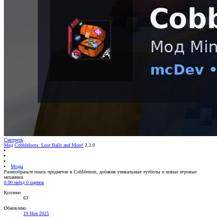
Смотреть
Мод
Cobbleloots: Loot Balls and More!
2.3.0
Моды
Разнообразьте поиск предметов в Cobblemon, добавив уникальные лутболы и новые игровые
механики.
0.00 звёзд
0 оценок
Куплено
63
Обновлено
19 Ноя 2025