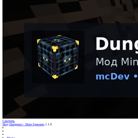
Смотреть
Мод
Dungeons+: More Spawners
1.1.0
Моды