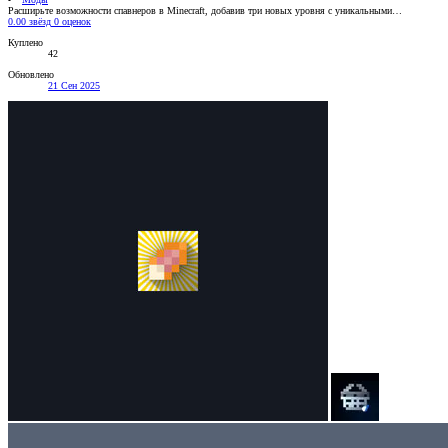
Расширьте возможности спавнеров в Minecraft, добавив три новых уровня с уникальными…
0.00 звёзд
0 оценок
Куплено
42
Обновлено
21 Сен 2025