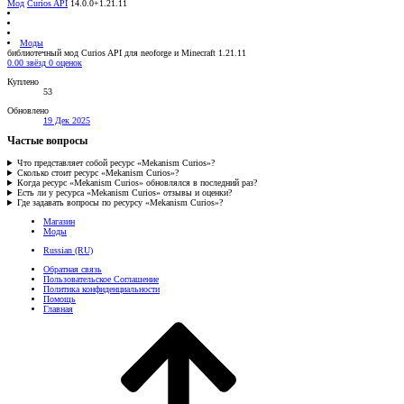
Мод
Curios API
14.0.0+1.21.11
Моды
библиотечный мод Curios API для neoforge и Minecraft 1.21.11
0.00 звёзд
0 оценок
Куплено
53
Обновлено
19 Дек 2025
Частые вопросы
Что представляет собой ресурс «Mekanism Curios»?
Сколько стоит ресурс «Mekanism Curios»?
Когда ресурс «Mekanism Curios» обновлялся в последний раз?
Есть ли у ресурса «Mekanism Curios» отзывы и оценки?
Где задавать вопросы по ресурсу «Mekanism Curios»?
Магазин
Моды
Russian (RU)
Обратная связь
Пользовательское Соглашение
Политика конфиденциальности
Помощь
Главная