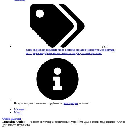
Теги
curios
mekanism
minecraft mods
neoforge
qio
аддон
аксессуары
инвентарь
интеграция
модификации
технические моды
утилиты
хранение
Получите приветственные 10 рублей за
регистрацию
на сайте!
Магазин
Моды
Обзор
История
Mekanism Curios
— Удобная интеграция портативных устройств QIO в слоты модификации Curios
для вашего персонажа.