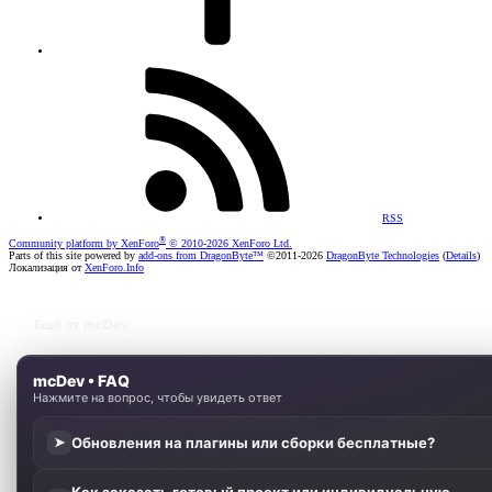
RSS
®
Community platform by XenForo
© 2010-2026 XenForo Ltd.
Parts of this site powered by
add-ons from DragonByte™
©2011-2026
DragonByte Technologies
(
Details
)
Локализация от
XenForo.Info
Ещё от mcDev
mcDev • FAQ
Нажмите на вопрос, чтобы увидеть ответ
Обновления на плагины или сборки бесплатные?
➤
Как заказать готовый проект или индивидуальную