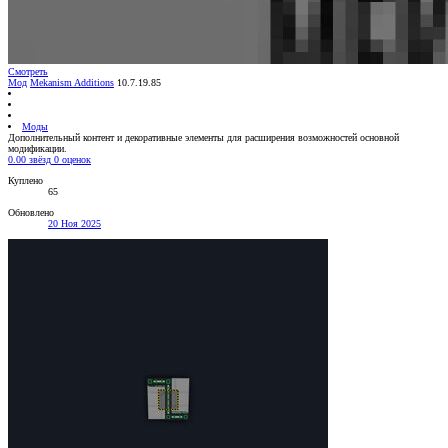
Смотреть
Мод
Mekanism Additions
10.7.19.85
Моды
Дополнительный контент и декоративные элементы для расширения возможностей основной
модификации.
0.00 звёзд
0 оценок
Куплено
65
Обновлено
20 Ноя 2025