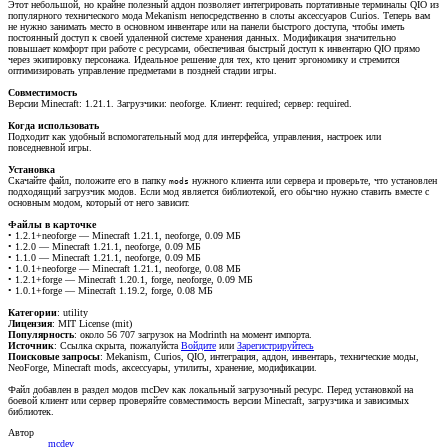
Этот небольшой, но крайне полезный аддон позволяет интегрировать портативные терминалы QIO из
популярного технического мода Mekanism непосредственно в слоты аксессуаров Curios. Теперь вам
не нужно занимать место в основном инвентаре или на панели быстрого доступа, чтобы иметь
постоянный доступ к своей удаленной системе хранения данных. Модификация значительно
повышает комфорт при работе с ресурсами, обеспечивая быстрый доступ к инвентарю QIO прямо
через экипировку персонажа. Идеальное решение для тех, кто ценит эргономику и стремится
оптимизировать управление предметами в поздней стадии игры.
Совместимость
Версии Minecraft: 1.21.1. Загрузчики: neoforge. Клиент: required; сервер: required.
Когда использовать
Подходит как удобный вспомогательный мод для интерфейса, управления, настроек или
повседневной игры.
Установка
Скачайте файл, положите его в папку
нужного клиента или сервера и проверьте, что установлен
mods
подходящий загрузчик модов. Если мод является библиотекой, его обычно нужно ставить вместе с
основным модом, который от него зависит.
Файлы в карточке
• 1.2.1+neoforge — Minecraft 1.21.1, neoforge, 0.09 МБ
• 1.2.0 — Minecraft 1.21.1, neoforge, 0.09 МБ
• 1.1.0 — Minecraft 1.21.1, neoforge, 0.09 МБ
• 1.0.1+neoforge — Minecraft 1.21.1, neoforge, 0.08 МБ
• 1.2.1+forge — Minecraft 1.20.1, forge, neoforge, 0.09 МБ
• 1.0.1+forge — Minecraft 1.19.2, forge, 0.08 МБ
Категории
: utility
Лицензия
: MIT License (mit)
Популярность
: около 56 707 загрузок на Modrinth на момент импорта.
Источник
:
Ссылка скрыта, пожалуйста
Войдите
или
Зарегистрируйтесь
Поисковые запросы
: Mekanism, Curios, QIO, интеграция, аддон, инвентарь, технические моды,
NeoForge, Minecraft mods, аксессуары, утилиты, хранение, модификации.
Файл добавлен в раздел модов mcDev как локальный загрузочный ресурс. Перед установкой на
боевой клиент или сервер проверяйте совместимость версии Minecraft, загрузчика и зависимых
библиотек.
Автор
mcdev