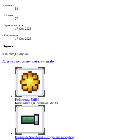
Куплено
59
Показов
77
Первый выпуск
17 Сен 2025
Обновление
17 Сен 2025
Оценки
0.00 звёзд
0 оценок
Другие ресурсы пользователя mcdev
Библиотека
UtilM
Библиотека для плагинов McDev
Плагин
mcScoreboard - Создай таб и скорборд