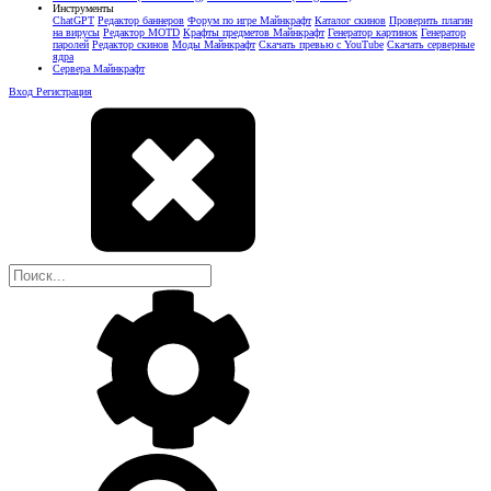
Инструменты
ChatGPT
Редактор баннеров
Форум по игре Майнкрафт
Каталог скинов
Проверить плагин
на вирусы
Редактор MOTD
Крафты предметов Майнкрафт
Генератор картинок
Генератор
паролей
Редактор скинов
Моды Майнкрафт
Скачать превью с YouTube
Скачать серверные
ядра
Сервера Майнкрафт
Вход
Регистрация