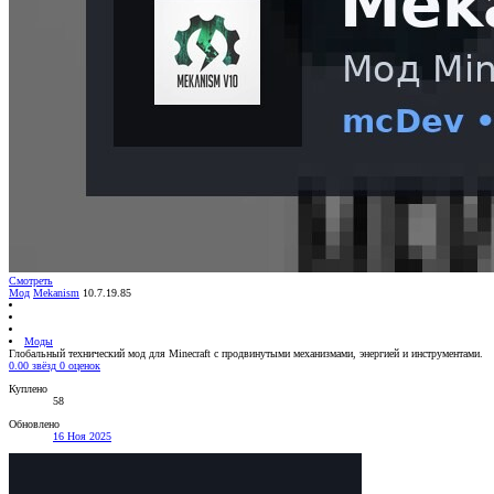
Смотреть
Мод
Mekanism
10.7.19.85
Моды
Глобальный технический мод для Minecraft с продвинутыми механизмами, энергией и инструментами.
0.00 звёзд
0 оценок
Куплено
58
Обновлено
16 Ноя 2025