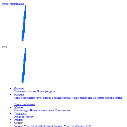
Вход
Регистрация
Магазин
Последние отзывы
Поиск ресурсов
Форумы
Новые сообщения
Что нового?
Featured content
Новые медиа
Новые комментарии к медиа
Поиск сообщений
Обзоры
Новые медиа
Новые комментарии
Поиск медиа
Поддержка
Оплатить услугу
Отзывы
Хостинг
Хостинг Minecraft (Craft-Hosting)
Хостинг Minecraft (BungeeHost)