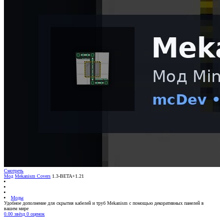
Смотреть
Мод
Mekanism Covers
1.3-BETA+1.21
Моды
Удобное дополнение для скрытия кабелей и труб Mekanism с помощью декоративных панелей в
вашем мире
0.00 звёзд
0 оценок