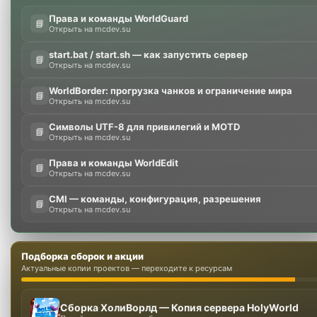
Права и команды WorldGuard
📘
Открыть на mcdev.su
start.bat / start.sh — как запустить сервер
📘
Открыть на mcdev.su
WorldBorder: прогрузка чанков и ограничение мира
📘
Открыть на mcdev.su
Символы UTF-8 для привилегий и MOTD
📘
Открыть на mcdev.su
Права и команды WorldEdit
📘
Открыть на mcdev.su
CMI — команды, конфигурация, разрешения
📘
Открыть на mcdev.su
Подборка сборок и акции
Актуальные копии проектов — переходите к ресурсам
Сборка ХолиВорлд — Копия сервера HolyWorld