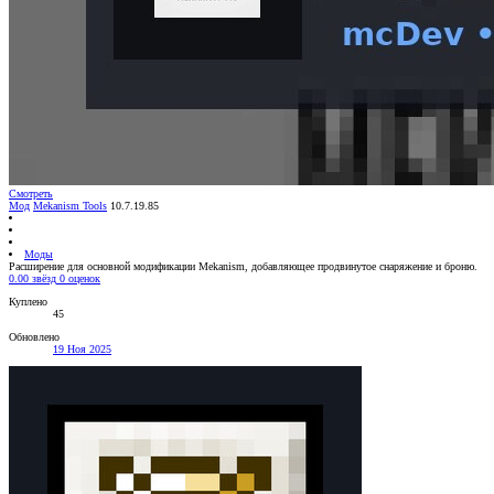
Смотреть
Мод
Mekanism Tools
10.7.19.85
Моды
Расширение для основной модификации Mekanism, добавляющее продвинутое снаряжение и броню.
0.00 звёзд
0 оценок
Куплено
45
Обновлено
19 Ноя 2025