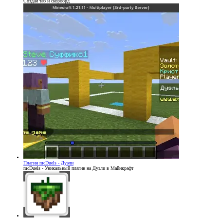
Создай таб и скорборд
Плагин
mcDuels - Дуэли
mcDuels - Уникальный плагин на Дуэли в Майнкрафт