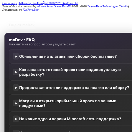
®
Community platform by XenForo
© 2010-2026 XenForo Ltd.
Parts of this site powered by
add-ons from DragonByte™
©2011-2026
DragonByte Technologies
(
Details
)
Локализация от
XenForo.Info
Ещё от mcDev
mcDev • FAQ
Нажмите на вопрос, чтобы увидеть ответ
Обновления на плагины или сборки бесплатные?
➤
Как заказать готовый проект или индивидуальную
➤
разработку?
Предоставляется ли поддержка на плагин или сборку?
➤
Могу ли я открыть прибыльный проект с вашими
➤
продуктами?
На какие ядра и версии Minecraft есть поддержка?
➤