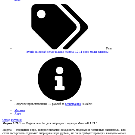
Теги
hybrid minecraft server
magma
magma 1.21.1
ядро моды плагины
Получите приветственные 10 рублей за
регистрацию
на сайте!
Магазин
Ядра
Обзор
История
Magma 1.21.1
— Magma launcher для гибридного сервера Minecraft 1.21.1.
Magma — гибридное ядро, которое пытается объединить модовую и плагинную экосистемы. Его
стоит тестировать отдельно: гибридные ядра удобны, но чаще требуют проверки каждого мода и