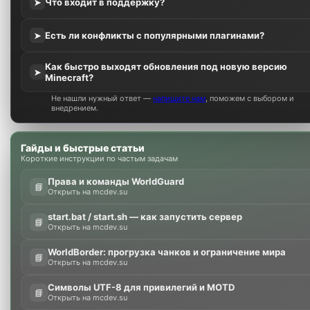
Что входит в поддержку?
➤
Есть ли конфликты с популярными плагинами?
➤
Как быстро выходят обновления под новую версию
➤
Minecraft?
Не нашли нужный ответ —
напишите нам
, поможем с выбором и
внедрением.
Гайды и быстрые статьи
Короткие инструкции по частым задачам
Права и команды WorldGuard
📘
Открыть на mcdev.su
start.bat / start.sh — как запустить сервер
📘
Открыть на mcdev.su
WorldBorder: прогрузка чанков и ограничение мира
📘
Открыть на mcdev.su
Символы UTF-8 для привилегий и MOTD
📘
Открыть на mcdev.su