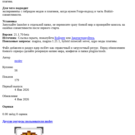
плагина.
Для чего подходит
эксперименты с гибридом модов и плагинов, когда нужен Forge-подход и часть Bukkit-
совместимости.
Установка
Запускайте launcher в отдельной папке, не переносите сразу боевой мир и проверяйте консоль на
ошибки совместимости после первого старта.
Версия
: 21.1.70-beta
Источник
:
Ссылка скрыта, пожалуйста
Войдите
или
Зарегистрируйтесь
Поисковые запросы
: magma, magma 1.21.1, hybrid minecraft server, ядро моды плагины.
Файл добавлен в раздел ядер mcDev как справочный и загрузочный ресурс. Перед обновлением
боевого сервера сделайте резервную копию мира, конфигов и папки plugins/mods.
Автор
mcdev
Куплено
56
Показов
179
Первый выпуск
4 Янв 2026
Обновление
4 Янв 2026
Оценки
0.00 звёзд
0 оценок
Другие ресурсы пользователя mcdev