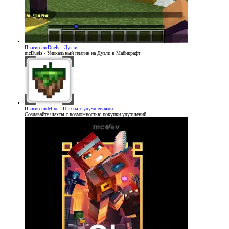
Плагин
mcDuels - Дуэли
mcDuels - Уникальный плагин на Дуэли в Майнкрафт
Плагин
mcMine - Шахты с улучшениями
Создавайте шахты с возможностью покупки улучшений