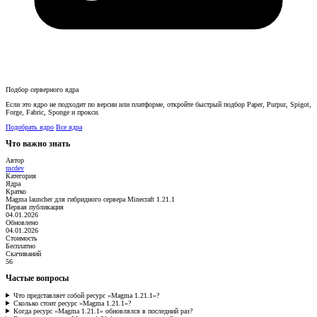
Подбор серверного ядра
Если это ядро не подходит по версии или платформе, откройте быстрый подбор Paper, Purpur, Spigot,
Forge, Fabric, Sponge и прокси.
Подобрать ядро
Все ядра
Что важно знать
Автор
mcdev
Категория
Ядра
Кратко
Magma launcher для гибридного сервера Minecraft 1.21.1
Первая публикация
04.01.2026
Обновлено
04.01.2026
Стоимость
Бесплатно
Скачиваний
56
Частые вопросы
Что представляет собой ресурс «Magma 1.21.1»?
Сколько стоит ресурс «Magma 1.21.1»?
Когда ресурс «Magma 1.21.1» обновлялся в последний раз?