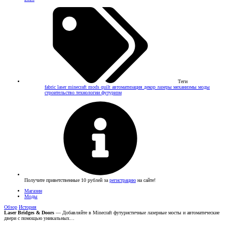
Теги
fabric
laser
minecraft
mods
quilt
автоматизация
декор
лазеры
механизмы
моды
строительство
технологии
футуризм
Получите приветственные 10 рублей за
регистрацию
на сайте!
Магазин
Моды
Обзор
История
Laser Bridges & Doors
— Добавляйте в Minecraft футуристичные лазерные мосты и автоматические
двери с помощью уникальных…