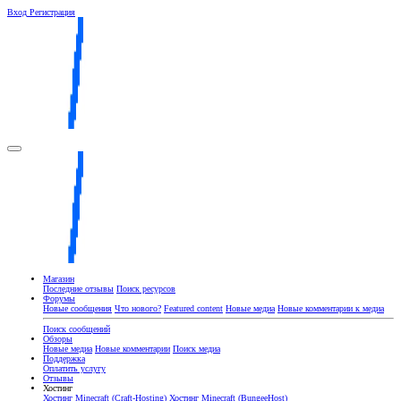
Вход
Регистрация
Магазин
Последние отзывы
Поиск ресурсов
Форумы
Новые сообщения
Что нового?
Featured content
Новые медиа
Новые комментарии к медиа
Поиск сообщений
Обзоры
Новые медиа
Новые комментарии
Поиск медиа
Поддержка
Оплатить услугу
Отзывы
Хостинг
Хостинг Minecraft (Craft-Hosting)
Хостинг Minecraft (BungeeHost)