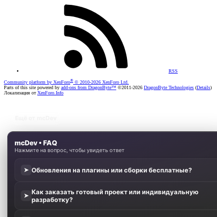
RSS
®
Community platform by XenForo
© 2010-2026 XenForo Ltd.
Parts of this site powered by
add-ons from DragonByte™
©2011-2026
DragonByte Technologies
(
Details
)
Локализация от
XenForo.Info
Ещё от mcDev
mcDev • FAQ
Нажмите на вопрос, чтобы увидеть ответ
Обновления на плагины или сборки бесплатные?
➤
Как заказать готовый проект или индивидуальную
➤
разработку?