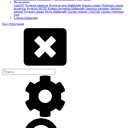
Инструменты
ChatGPT
Редактор баннеров
Форум по игре Майнкрафт
Каталог скинов
Проверить плагин
на вирусы
Редактор MOTD
Крафты предметов Майнкрафт
Генератор картинок
Генератор
паролей
Редактор скинов
Моды Майнкрафт
Скачать превью с YouTube
Скачать серверные
ядра
Сервера Майнкрафт
Вход
Регистрация