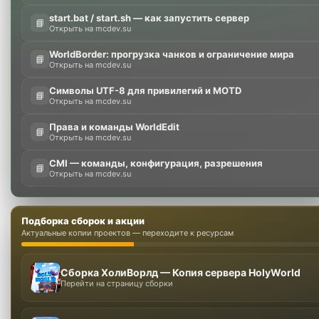
start.bat / start.sh — как запустить сервер
📘
Открыть на mcdev.su
WorldBorder: прогрузка чанков и ограничение мира
📘
Открыть на mcdev.su
Символы UTF-8 для привилегий и MOTD
📘
Открыть на mcdev.su
Права и команды WorldEdit
📘
Открыть на mcdev.su
CMI — команды, конфигурация, разрешения
📘
Открыть на mcdev.su
Подборка сборок и акции
Актуальные копии проектов — переходите к ресурсам
Сборка ХолиВорлд — Копия сервера HolyWorld
Перейти на страницу сборки