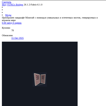
Смотреть
Мод
YUNG's Bridges
26.1.2-Fabric-6.1.0
Моды
Преобразите ландшафт Minecraft с помощью уникальных и эстетичных мостов, генерируемых в
игровом мире
0.00 звёзд
0 оценок
Куплено
78
Обновлено
15 Окт 2025