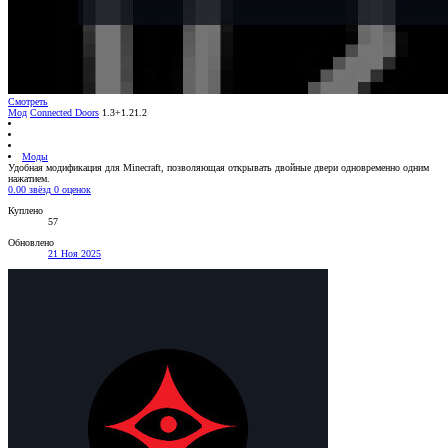
Смотреть
Мод
Connected Doors
1.3+1.21.2
Моды
Удобная модификация для Minecraft, позволяющая открывать двойные двери одновременно одним
нажатием.
0.00 звёзд
0 оценок
Куплено
57
Обновлено
21 Ноя 2025