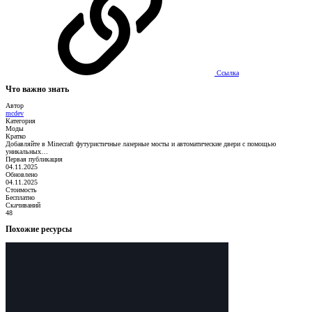
Ссылка
Что важно знать
Автор
mcdev
Категория
Моды
Кратко
Добавляйте в Minecraft футуристичные лазерные мосты и автоматические двери с помощью
уникальных…
Первая публикация
04.11.2025
Обновлено
04.11.2025
Стоимость
Бесплатно
Скачиваний
48
Похожие ресурсы