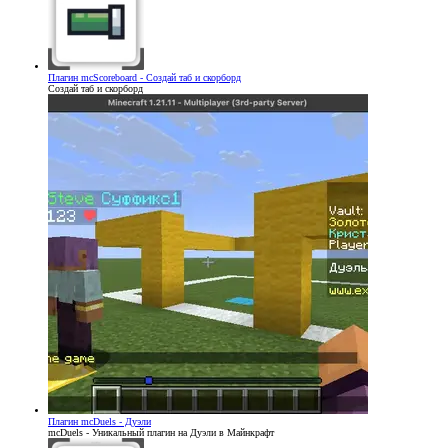
Плагин
mcScoreboard - Создай таб и скорборд
Создай таб и скорборд
Плагин
mcDuels - Дуэли
mcDuels - Уникальный плагин на Дуэли в Майнкрафт