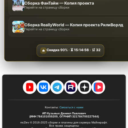
Сборка ФанТайм — Копия проекта
Перейти на страницу сборки
Сборка ReallyWorld — Копия проекта РилиВорлд
Перейти на страницу сборки
Скидка
90%
· ⏳
15:14:55
· 🛒
32
🔥
Контакты:
Связаться с нами
ИП Кузьмык Даниил Павлович
(ИНН 784101059209, ОГРНИП 321784700227944)
mcDev © 2016-2025 сборки и плагины для сервера Майнкрафт.
Все права защищены