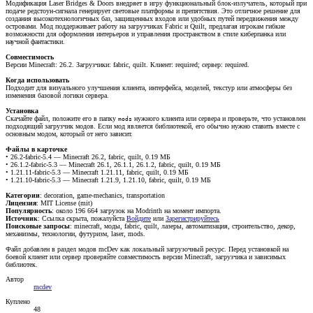
Модификация Laser Bridges & Doors внедряет в игру функциональный блок-излучатель, который при
подаче редстоун-сигнала генерирует световые платформы и препятствия. Это отличное решение для
создания высокотехнологичных баз, защищенных входов или удобных путей передвижения между
островами. Мод поддерживает работу на загрузчиках Fabric и Quilt, предлагая игрокам гибкие
возможности для оформления интерьеров и управления пространством в стиле киберпанка или
научной фантастики.
Совместимость
Версии Minecraft: 26.2. Загрузчики: fabric, quilt. Клиент: required; сервер: required.
Когда использовать
Подходит для визуального улучшения клиента, интерфейса, моделей, текстур или атмосферы без
изменения базовой логики сервера.
Установка
Скачайте файл, положите его в папку
нужного клиента или сервера и проверьте, что установлен
mods
подходящий загрузчик модов. Если мод является библиотекой, его обычно нужно ставить вместе с
основным модом, который от него зависит.
Файлы в карточке
• 26.2-fabric-5.4 — Minecraft 26.2, fabric, quilt, 0.19 МБ
• 26.1.2-fabric-5.3 — Minecraft 26.1, 26.1.1, 26.1.2, fabric, quilt, 0.19 МБ
• 1.21.11-fabric-5.3 — Minecraft 1.21.11, fabric, quilt, 0.19 МБ
• 1.21.10-fabric-5.3 — Minecraft 1.21.9, 1.21.10, fabric, quilt, 0.19 МБ
Категории
: decoration, game-mechanics, transportation
Лицензия
: MIT License (mit)
Популярность
: около 196 664 загрузок на Modrinth на момент импорта.
Источник
:
Ссылка скрыта, пожалуйста
Войдите
или
Зарегистрируйтесь
Поисковые запросы
: minecraft, моды, fabric, quilt, лазеры, автоматизация, строительство, декор,
механизмы, технологии, футуризм, laser, mods.
Файл добавлен в раздел модов mcDev как локальный загрузочный ресурс. Перед установкой на
боевой клиент или сервер проверяйте совместимость версии Minecraft, загрузчика и зависимых
библиотек.
Автор
mcdev
Куплено
48