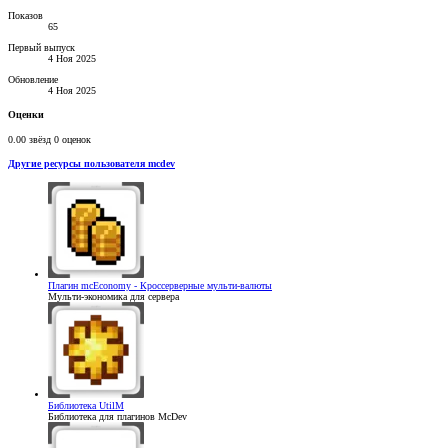
Показов
65
Первый выпуск
4 Ноя 2025
Обновление
4 Ноя 2025
Оценки
0.00 звёзд
0 оценок
Другие ресурсы пользователя mcdev
Плагин
mcEconomy - Кроссерверные мульти-валюты
Мульти-экономика для сервера
Библиотека
UtilM
Библиотека для плагинов McDev