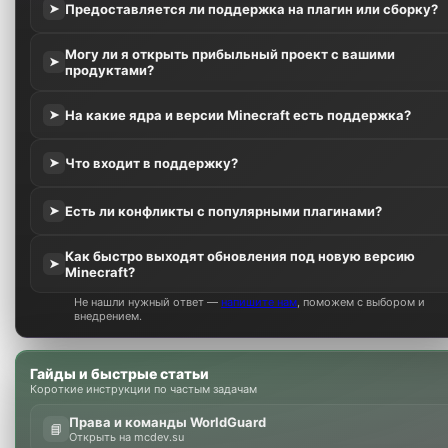
Предоставляется ли поддержка на плагин или сборку?
➤
Могу ли я открыть прибыльный проект с вашими
➤
продуктами?
На какие ядра и версии Minecraft есть поддержка?
➤
Что входит в поддержку?
➤
Есть ли конфликты с популярными плагинами?
➤
Как быстро выходят обновления под новую версию
➤
Minecraft?
Не нашли нужный ответ —
напишите нам
, поможем с выбором и
внедрением.
Гайды и быстрые статьи
Короткие инструкции по частым задачам
Права и команды WorldGuard
📘
Открыть на mcdev.su