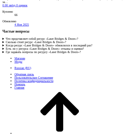
за…
0.00 звёзд
0 оценок
Куплено
66
Обновлено
4 Ноя 2025
Частые вопросы
Что представляет собой ресурс «Laser Bridges & Doors»?
Сколько стоит ресурс «Laser Bridges & Doors»?
Когда ресурс «Laser Bridges & Doors» обновлялся в последний раз?
Есть ли у ресурса «Laser Bridges & Doors» отзывы и оценки?
Где задавать вопросы по ресурсу «Laser Bridges & Doors»?
Магазин
Моды
Russian (RU)
Обратная связь
Пользовательское Соглашение
Политика конфиденциальности
Помощь
Главная