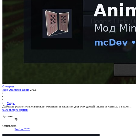
Смотреть
Мод
Animated Doors
2.0.1
Моды
Добавьте реалистичные анимации открытия и закрытия для всех дверей, люков и калиток в вашем…
0.00 звёзд
0 оценок
Куплено
75
Обновлено
24 Сен 2025