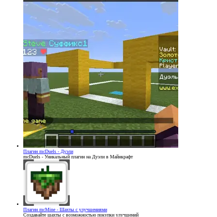
Плагин
mcDuels - Дуэли
mcDuels - Уникальный плагин на Дуэли в Майнкрафт
Плагин
mcMine - Шахты с улучшениями
Создавайте шахты с возможностью покупки улучшений