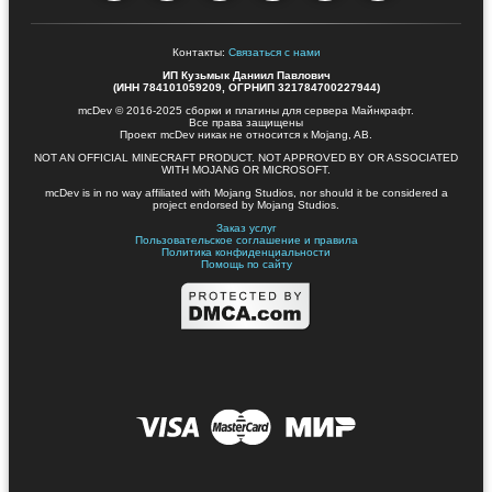
Контакты:
Связаться с нами
ИП Кузьмык Даниил Павлович
(ИНН 784101059209, ОГРНИП 321784700227944)
mcDev © 2016-2025 сборки и плагины для сервера Майнкрафт.
Все права защищены
Проект mcDev никак не относится к Mojang, AB.
NOT AN OFFICIAL MINECRAFT PRODUCT. NOT APPROVED BY OR ASSOCIATED
WITH MOJANG OR MICROSOFT.
mcDev is in no way affiliated with Mojang Studios, nor should it be considered a
project endorsed by Mojang Studios.
Заказ услуг
Пользовательское соглашение и правила
Политика конфиденциальности
Помощь по сайту