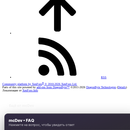
RSS
®
Community platform by XenForo
© 2010-2026 XenForo Ltd.
Parts of this site powered by
add-ons from DragonByte™
©2011-2026
DragonByte Technologies
(
Details
)
Локализация от
XenForo.Info
Ещё от mcDev
mcDev • FAQ
Нажмите на вопрос, чтобы увидеть ответ