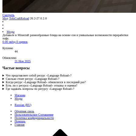
Смотреть
Мод
TofuCraftReload
26.2-27.0.2.0
Моды
Добавьте в Minecraft разнообразные блюда на основе сои и уникальные возможности переработки
тофу.
0.00 звёзд
0 оценок
Куплено
44
Обновлено
21 Ноя 2025
Частые вопросы
Что представляет собой ресурс «Language Reload»?
Сколько стоит ресурс «Language Reload»?
Когда ресурс «Language Reload» обновлялся в последний раз?
Есть ли у ресурса «Language Reload» отзывы и оценки?
Где задавать вопросы по ресурсу «Language Reload»?
Магазин
Моды
Russian (RU)
Обратная связь
Пользовательское Соглашение
Политика конфиденциальности
Помощь
Главная