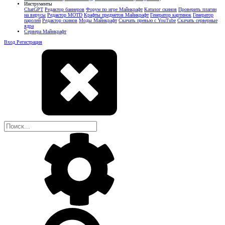
Инструменты
ChatGPT
Редактор баннеров
Форум по игре Майнкрафт
Каталог скинов
Проверить плагин
на вирусы
Редактор MOTD
Крафты предметов Майнкрафт
Генератор картинок
Генератор
паролей
Редактор скинов
Моды Майнкрафт
Скачать превью с YouTube
Скачать серверные
ядра
Сервера Майнкрафт
Вход
Регистрация