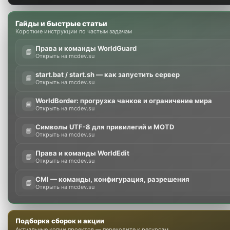
Гайды и быстрые статьи
Короткие инструкции по частым задачам
Права и команды WorldGuard
📘
Открыть на mcdev.su
start.bat / start.sh — как запустить сервер
📘
Открыть на mcdev.su
WorldBorder: прогрузка чанков и ограничение мира
📘
Открыть на mcdev.su
Символы UTF-8 для привилегий и MOTD
📘
Открыть на mcdev.su
Права и команды WorldEdit
📘
Открыть на mcdev.su
CMI — команды, конфигурация, разрешения
📘
Открыть на mcdev.su
Подборка сборок и акции
Актуальные копии проектов — переходите к ресурсам