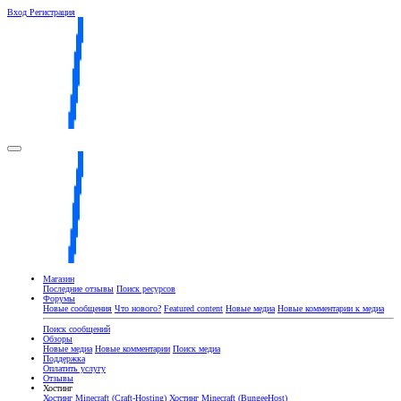
Вход
Регистрация
Магазин
Последние отзывы
Поиск ресурсов
Форумы
Новые сообщения
Что нового?
Featured content
Новые медиа
Новые комментарии к медиа
Поиск сообщений
Обзоры
Новые медиа
Новые комментарии
Поиск медиа
Поддержка
Оплатить услугу
Отзывы
Хостинг
Хостинг Minecraft (Craft-Hosting)
Хостинг Minecraft (BungeeHost)