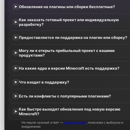
Обновления на плагины или сборки бесплатные?
➤
Как заказать готовый проект или индивидуальную
➤
разработку?
Предоставляется ли поддержка на плагин или сборку?
➤
Могу ли я открыть прибыльный проект с вашими
➤
продуктами?
На какие ядра и версии Minecraft есть поддержка?
➤
Что входит в поддержку?
➤
Есть ли конфликты с популярными плагинами?
➤
Как быстро выходят обновления под новую версию
➤
Minecraft?
Не нашли нужный ответ —
напишите нам
, поможем с выбором и
внедрением.