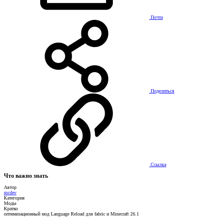
Почта
Поделиться
Ссылка
Что важно знать
Автор
mcdev
Категория
Моды
Кратко
оптимизационный мод Language Reload для fabric и Minecraft 26.1