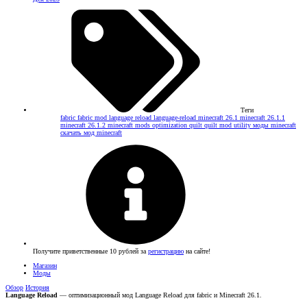
Теги
fabric
fabric mod
language reload
language-reload
minecraft 26.1
minecraft 26.1.1
minecraft 26.1.2
minecraft mods
optimization
quilt
quilt mod
utility
моды minecraft
скачать мод minecraft
Получите приветственные 10 рублей за
регистрацию
на сайте!
Магазин
Моды
Обзор
История
Language Reload
— оптимизационный мод Language Reload для fabric и Minecraft 26.1.