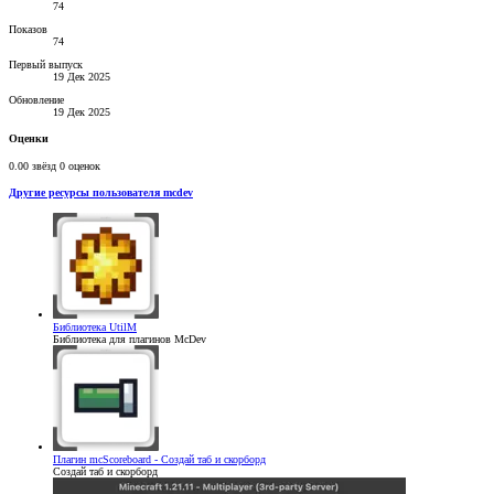
74
Показов
74
Первый выпуск
19 Дек 2025
Обновление
19 Дек 2025
Оценки
0.00 звёзд
0 оценок
Другие ресурсы пользователя mcdev
Библиотека
UtilM
Библиотека для плагинов McDev
Плагин
mcScoreboard - Создай таб и скорборд
Создай таб и скорборд