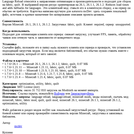
Language Reload относится к направлению оптимизации и производительности и подходит для сборок
на fabric, quilt. В выбранной версии ресурс ориентирован на 26.1, 26.1.1, 26.1.2. Reduces load times
and adds fallbacks for languages. Это клиентский мод: ставьте его в клиентскую сборку, а на сервер он
обычно не требуется. Карточка написана вручную для каталога mcDev: здесь сохранен локальный
файл, источник и краткое назначение без копирования описания проекта целиком.
Совместимость
Версии Minecraft: 26.1, 26.1.1, 26.1.2. Загрузчики: fabric, quilt. Клиент: required; сервер: unsupported.
Когда использовать
Подходит для оптимизации клиента или сервера: снижает нагрузку, улучшает FPS, память, обработку
чанков или сетевую часть в зависимости от конкретного мода.
Установка
Скачайте файл, положите его в папку
нужного клиента или сервера и проверьте, что установлен
mods
подходящий загрузчик модов. Если мод является библиотекой, его обычно нужно ставить вместе с
основным модом, который от него зависит.
Файлы в карточке
• 1.7.6+26.1 — Minecraft 26.1, 26.1.1, 26.1.2, fabric, quilt, 0.07 МБ
• 1.7.6+1.21.11 — Minecraft 1.21.11, fabric, quilt, 0.07 МБ
• 1.7.6+1.21.10 — Minecraft 1.21.9, 1.21.10, fabric, quilt, 0.07 МБ
• 1.7.6+1.21.8 — Minecraft 1.21.6, 1.21.7, 1.21.8, fabric, quilt, 0.07 МБ
• 1.7.6+1.21.4 — Minecraft 1.21.4, fabric, quilt, 0.07 МБ
Категории
: optimization, utility, fabric, quilt
Лицензия
: MIT License (mit)
Популярность
: около 31 712 810 загрузок на Modrinth на момент импорта.
Источник
:
Ссылка скрыта, пожалуйста
Войдите
или
Зарегистрируйтесь
Поисковые запросы
: language reload, language-reload, minecraft mods, моды minecraft, скачать мод
minecraft, fabric, fabric mod, quilt, quilt mod, minecraft 26.1, minecraft 26.1.1, minecraft 26.1.2,
optimization, utility.
Файл добавлен в раздел модов mcDev как локальный загрузочный ресурс. Перед установкой на
боевой клиент или сервер проверяйте совместимость версии Minecraft, загрузчика и зависимых
библиотек.
Автор
mcdev
Куплено