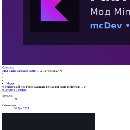
Смотреть
Мод
Fabric Language Kotlin
1.13.12+kotlin.2.4.0
Моды
библиотечный мод Fabric Language Kotlin для fabric и Minecraft 1.14
0.00 звёзд
0 оценок
Куплено
99
Обновлено
20 Дек 2025