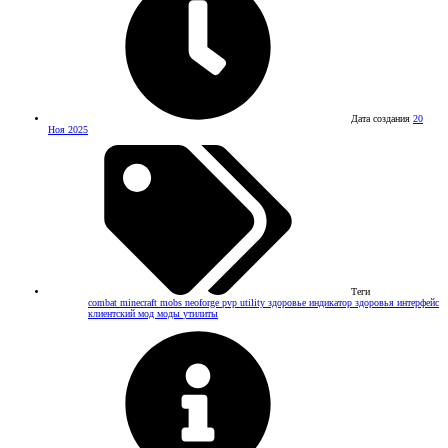
Дата создания
20
Ноя 2025
Теги
combat
minecraft
mobs
neoforge
pvp
utility
здоровье
индикатор здоровья
интерфейс
клиентский мод
моды
утилиты