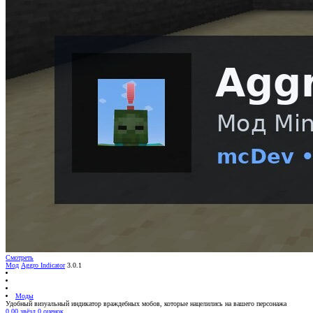
Смотреть
Мод
Aggro Indicator
3.0.1
Моды
Удобный визуальный индикатор враждебных мобов, которые нацелились на вашего персонажа
0.00 звёзд
0 оценок