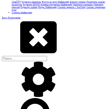
ChatGPT
Редактор баннеров
Форум по игре Майнкрафт
Каталог скинов
Проверить плагин
на вирусы
Редактор MOTD
Крафты предметов Майнкрафт
Генератор картинок
Генератор
паролей
Редактор скинов
Моды Майнкрафт
Скачать превью с YouTube
Скачать серверные
ядра
Сервера Майнкрафт
Вход
Регистрация