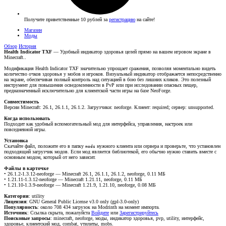
Получите приветственные 10 рублей за
регистрацию
на сайте!
Магазин
Моды
Обзор
История
Health Indicator TXF
— Удобный индикатор здоровья целей прямо на вашем игровом экране в
Minecraft..
Модификация Health Indicator TXF значительно упрощает сражения, позволяя моментально видеть
количество очков здоровья у мобов и игроков. Визуальный индикатор отображается непосредственно
на экране, обеспечивая полный контроль над ситуацией в бою без лишних кликов. Это полезный
инструмент для повышения осведомленности в PvP или при исследовании опасных пещер,
предназначенный исключительно для клиентской части игры на базе NeoForge.
Совместимость
Версии Minecraft: 26.1, 26.1.1, 26.1.2. Загрузчики: neoforge. Клиент: required; сервер: unsupported.
Когда использовать
Подходит как удобный вспомогательный мод для интерфейса, управления, настроек или
повседневной игры.
Установка
Скачайте файл, положите его в папку
нужного клиента или сервера и проверьте, что установлен
mods
подходящий загрузчик модов. Если мод является библиотекой, его обычно нужно ставить вместе с
основным модом, который от него зависит.
Файлы в карточке
• 26.1.2-1.3.12-neoforge — Minecraft 26.1, 26.1.1, 26.1.2, neoforge, 0.11 МБ
• 1.21.11-1.3.12-neoforge — Minecraft 1.21.11, neoforge, 0.11 МБ
• 1.21.10-1.3.9-neoforge — Minecraft 1.21.9, 1.21.10, neoforge, 0.08 МБ
Категории
: utility
Лицензия
: GNU General Public License v3.0 only (gpl-3.0-only)
Популярность
: около 708 434 загрузок на Modrinth на момент импорта.
Источник
:
Ссылка скрыта, пожалуйста
Войдите
или
Зарегистрируйтесь
Поисковые запросы
: minecraft, neoforge, моды, индикатор здоровья, pvp, utility, интерфейс,
здоровье, клиентский мод, combat, утилиты, mobs.