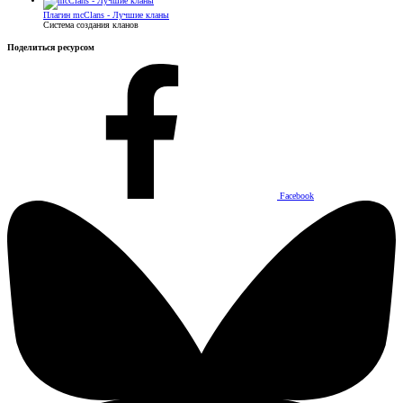
Плагин
mcClans - Лучшие кланы
Система создания кланов
Поделиться ресурсом
Facebook