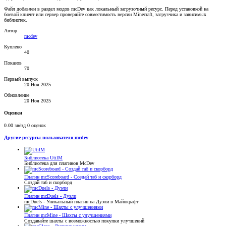
Файл добавлен в раздел модов mcDev как локальный загрузочный ресурс. Перед установкой на
боевой клиент или сервер проверяйте совместимость версии Minecraft, загрузчика и зависимых
библиотек.
Автор
mcdev
Куплено
40
Показов
70
Первый выпуск
20 Ноя 2025
Обновление
20 Ноя 2025
Оценки
0.00 звёзд
0 оценок
Другие ресурсы пользователя mcdev
Библиотека
UtilM
Библиотека для плагинов McDev
Плагин
mcScoreboard - Создай таб и скорборд
Создай таб и скорборд
Плагин
mcDuels - Дуэли
mcDuels - Уникальный плагин на Дуэли в Майнкрафт
Плагин
mcMine - Шахты с улучшениями
Создавайте шахты с возможностью покупки улучшений