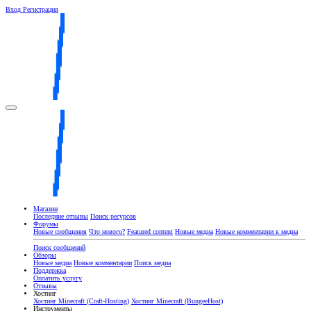
Вход
Регистрация
Магазин
Последние отзывы
Поиск ресурсов
Форумы
Новые сообщения
Что нового?
Featured content
Новые медиа
Новые комментарии к медиа
Поиск сообщений
Обзоры
Новые медиа
Новые комментарии
Поиск медиа
Поддержка
Оплатить услугу
Отзывы
Хостинг
Хостинг Minecraft (Craft-Hosting)
Хостинг Minecraft (BungeeHost)
Инструменты