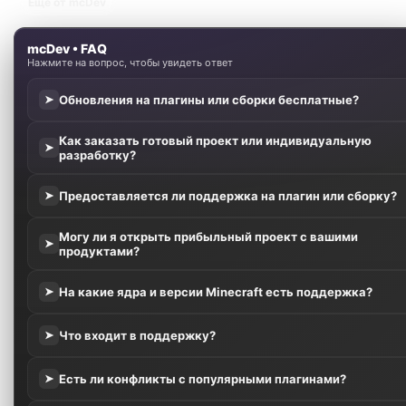
Смотреть
Мод
HealthIndicator
1.9.0+mc26.2-fabric
Моды
Получайте мгновенное уведомление о критическом уровне здоровья персонажа прямо во время
игрового…
0.00 звёзд
0 оценок
Куплено
46
Обновлено
24 Окт 2025
Частые вопросы
Что представляет собой ресурс «Health Indicator TXF»?
Сколько стоит ресурс «Health Indicator TXF»?
Когда ресурс «Health Indicator TXF» обновлялся в последний раз?
Есть ли у ресурса «Health Indicator TXF» отзывы и оценки?
Где задавать вопросы по ресурсу «Health Indicator TXF»?
Магазин