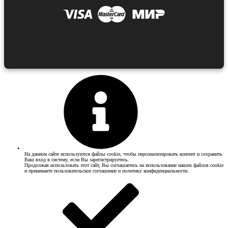
CMI — команды, конфигурация, разрешения
📘
Открыть на mcdev.su
Подборка сборок и акции
Актуальные копии проектов — переходите к ресурсам
Сборка ХолиВорлд — Копия сервера HolyWorld
Перейти на страницу сборки
Сборка ФанТайм — Копия проекта
Перейти на страницу сборки
Сборка ReallyWorld — Копия проекта РилиВорлд
Перейти на страницу сборки
Скидка
90%
· ⏳
08:12:54
· 🛒
59
🔥