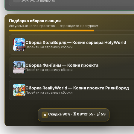
Ещё от mcDev
mcDev • FAQ
Нажмите на вопрос, чтобы увидеть ответ
Обновления на плагины или сборки бесплатные?
➤
Как заказать готовый проект или индивидуальную
➤
разработку?
Предоставляется ли поддержка на плагин или сборку?
➤
Могу ли я открыть прибыльный проект с вашими
➤
продуктами?
На какие ядра и версии Minecraft есть поддержка?
➤
Что входит в поддержку?
➤