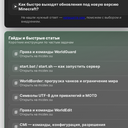
Моды
Russian (RU)
Обратная связь
Пользовательское Соглашение
Политика конфиденциальности
Помощь
Главная
RSS
®
Community platform by XenForo
© 2010-2026 XenForo Ltd.
Parts of this site powered by
add-ons from DragonByte™
©2011-2026
DragonByte Technologies
(
Details
)
Локализация от
XenForo.Info