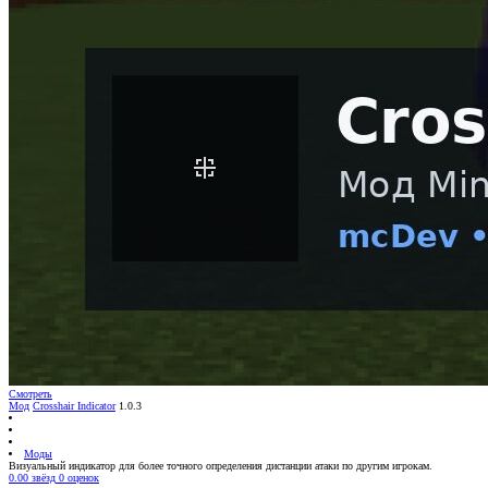
Смотреть
Мод
Crosshair Indicator
1.0.3
Моды
Визуальный индикатор для более точного определения дистанции атаки по другим игрокам.
0.00 звёзд
0 оценок