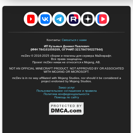
Есть ли конфликты с популярными плагинами?
➤
Как быстро выходят обновления под новую версию
➤
Minecraft?
Не нашли нужный ответ —
напишите нам
, поможем с выбором и
внедрением.
Гайды и быстрые статьи
Короткие инструкции по частым задачам
Права и команды WorldGuard
📘
Открыть на mcdev.su
start.bat / start.sh — как запустить сервер
📘
Открыть на mcdev.su
WorldBorder: прогрузка чанков и ограничение мира
📘
Открыть на mcdev.su
Символы UTF-8 для привилегий и MOTD
📘
Открыть на mcdev.su
Права и команды WorldEdit
📘
Открыть на mcdev.su