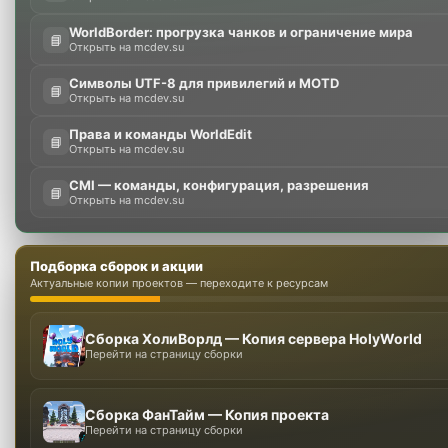
WorldBorder: прогрузка чанков и ограничение мира
📘
Открыть на mcdev.su
Символы UTF-8 для привилегий и MOTD
📘
Открыть на mcdev.su
Права и команды WorldEdit
📘
Открыть на mcdev.su
CMI — команды, конфигурация, разрешения
📘
Открыть на mcdev.su
Подборка сборок и акции
Актуальные копии проектов — переходите к ресурсам
Сборка ХолиВорлд — Копия сервера HolyWorld
Перейти на страницу сборки
Сборка ФанТайм — Копия проекта
Перейти на страницу сборки