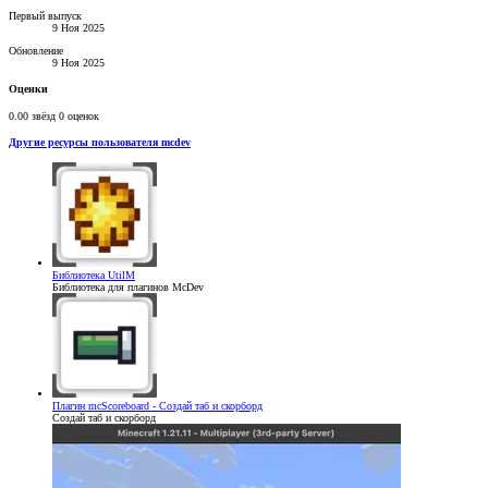
Первый выпуск
9 Ноя 2025
Обновление
9 Ноя 2025
Оценки
0.00 звёзд
0 оценок
Другие ресурсы пользователя mcdev
Библиотека
UtilM
Библиотека для плагинов McDev
Плагин
mcScoreboard - Создай таб и скорборд
Создай таб и скорборд