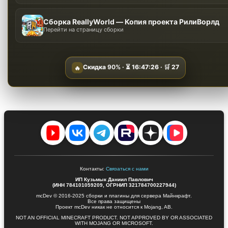
Сборка ReallyWorld — Копия проекта РилиВорлд
Перейти на страницу сборки
Скидка
90%
· ⏳
16:47:25
· 🛒
27
🔥
Контакты:
Связаться с нами
ИП Кузьмык Даниил Павлович
(ИНН 784101059209, ОГРНИП 321784700227944)
mcDev © 2016-2025 сборки и плагины для сервера Майнкрафт.
Все права защищены
Проект mcDev никак не относится к Mojang, AB.
NOT AN OFFICIAL MINECRAFT PRODUCT. NOT APPROVED BY OR ASSOCIATED
WITH MOJANG OR MICROSOFT.