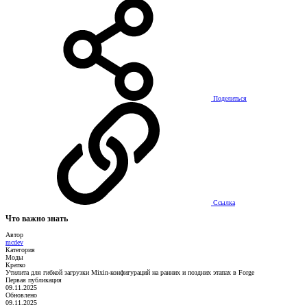
Поделиться
Ссылка
Что важно знать
Автор
mcdev
Категория
Моды
Кратко
Утилита для гибкой загрузки Mixin-конфигураций на ранних и поздних этапах в Forge
Первая публикация
09.11.2025
Обновлено
09.11.2025