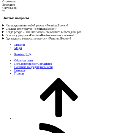
Стоимость
Бесплатно
Скачиваний
70
Частые вопросы
Что представляет собой ресурс «FermiumBooter»?
Сколько стоит ресурс «FermiumBooter»?
Когда ресурс «FermiumBooter» обновлялся в последний раз?
Есть ли у ресурса «FermiumBooter» отзывы и оценки?
Где задавать вопросы по ресурсу «FermiumBooter»?
Магазин
Моды
Russian (RU)
Обратная связь
Пользовательское Соглашение
Политика конфиденциальности
Помощь
Главная