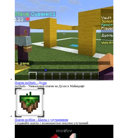
Плагин
mcDuels - Дуэли
mcDuels - Уникальный плагин на Дуэли в Майнкрафт
Плагин
mcMine - Шахты с улучшениями
Создавайте шахты с возможностью покупки улучшений