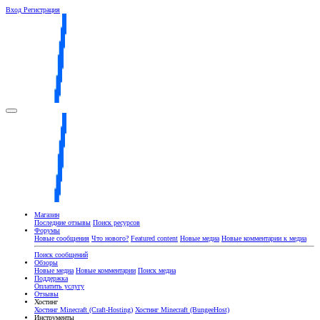
Вход
Регистрация
Магазин
Последние отзывы
Поиск ресурсов
Форумы
Новые сообщения
Что нового?
Featured content
Новые медиа
Новые комментарии к медиа
Поиск сообщений
Обзоры
Новые медиа
Новые комментарии
Поиск медиа
Поддержка
Оплатить услугу
Отзывы
Хостинг
Хостинг Minecraft (Craft-Hosting)
Хостинг Minecraft (BungeeHost)
Инструменты