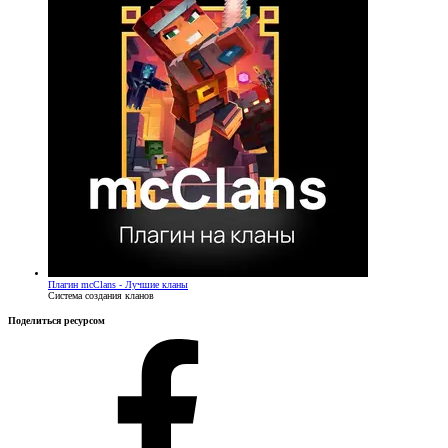
Плагин
mcClans - Лучшие кланы
Система создания кланов
Поделиться ресурсом