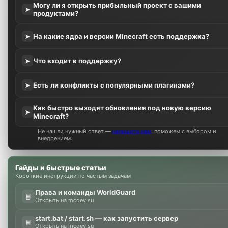
Могу ли я открыть прибыльный проект с вашими
➤
продуктами?
На какие ядра и версии Minecraft есть поддержка?
➤
Что входит в поддержку?
➤
Есть ли конфликты с популярными плагинами?
➤
Как быстро выходят обновления под новую версию
➤
Minecraft?
Не нашли нужный ответ —
напишите нам
, поможем с выбором и
внедрением.
Гайды и быстрые статьи
Короткие инструкции по частым задачам
Права и команды WorldGuard
📘
Открыть на mcdev.su
start.bat / start.sh — как запустить сервер
📘
Открыть на mcdev.su