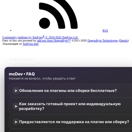
RSS
®
Community platform by XenForo
© 2010-2026 XenForo Ltd.
Parts of this site powered by
add-ons from DragonByte™
©2011-2026
DragonByte Technologies
(
Details
)
Локализация от
XenForo.Info
Ещё от mcDev
mcDev • FAQ
Нажмите на вопрос, чтобы увидеть ответ
Обновления на плагины или сборки бесплатные?
➤
Как заказать готовый проект или индивидуальную
➤
разработку?
Предоставляется ли поддержка на плагин или сборку?
➤