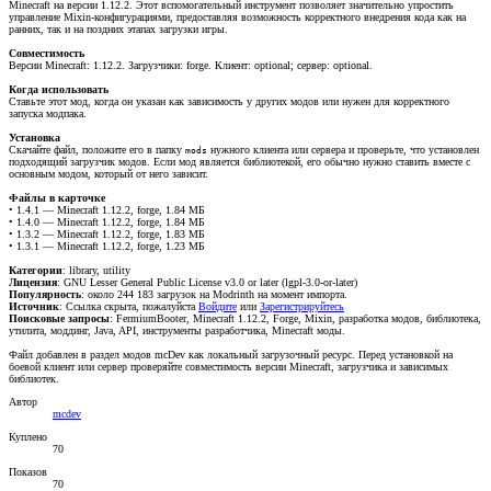
Minecraft на версии 1.12.2. Этот вспомогательный инструмент позволяет значительно упростить
управление Mixin-конфигурациями, предоставляя возможность корректного внедрения кода как на
ранних, так и на поздних этапах загрузки игры.
Совместимость
Версии Minecraft: 1.12.2. Загрузчики: forge. Клиент: optional; сервер: optional.
Когда использовать
Ставьте этот мод, когда он указан как зависимость у других модов или нужен для корректного
запуска модпака.
Установка
Скачайте файл, положите его в папку
нужного клиента или сервера и проверьте, что установлен
mods
подходящий загрузчик модов. Если мод является библиотекой, его обычно нужно ставить вместе с
основным модом, который от него зависит.
Файлы в карточке
• 1.4.1 — Minecraft 1.12.2, forge, 1.84 МБ
• 1.4.0 — Minecraft 1.12.2, forge, 1.84 МБ
• 1.3.2 — Minecraft 1.12.2, forge, 1.83 МБ
• 1.3.1 — Minecraft 1.12.2, forge, 1.23 МБ
Категории
: library, utility
Лицензия
: GNU Lesser General Public License v3.0 or later (lgpl-3.0-or-later)
Популярность
: около 244 183 загрузок на Modrinth на момент импорта.
Источник
:
Ссылка скрыта, пожалуйста
Войдите
или
Зарегистрируйтесь
Поисковые запросы
: FermiumBooter, Minecraft 1.12.2, Forge, Mixin, разработка модов, библиотека,
утилита, моддинг, Java, API, инструменты разработчика, Minecraft моды.
Файл добавлен в раздел модов mcDev как локальный загрузочный ресурс. Перед установкой на
боевой клиент или сервер проверяйте совместимость версии Minecraft, загрузчика и зависимых
библиотек.
Автор
mcdev
Куплено
70
Показов
70