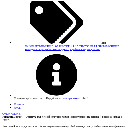
Теги
api
fermiumbooter
forge
java
minecraft 1.12.2
minecraft моды
mixin
библиотека
инструменты разработчика
моддинг
разработка модов
утилита
Получите приветственные 10 рублей за
регистрацию
на сайте!
Магазин
Моды
Обзор
История
FermiumBooter
— Утилита для гибкой загрузки Mixin-конфигураций на ранних и поздних этапах в
Forge.
FermiumBooter представляет собой специализированную библиотеку для разработчиков модификаций