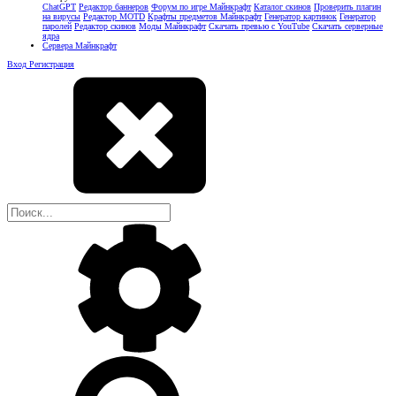
ChatGPT
Редактор баннеров
Форум по игре Майнкрафт
Каталог скинов
Проверить плагин
на вирусы
Редактор MOTD
Крафты предметов Майнкрафт
Генератор картинок
Генератор
паролей
Редактор скинов
Моды Майнкрафт
Скачать превью с YouTube
Скачать серверные
ядра
Сервера Майнкрафт
Вход
Регистрация