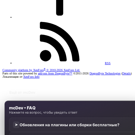
RSS
®
Community platform by XenForo
© 2010-2026 XenForo Ltd.
Parts of this site powered by
add-ons from DragonByte™
©2011-2026
DragonByte Technologies
(
Details
)
Локализация от
XenForo.Info
Ещё от mcDev
mcDev • FAQ
Нажмите на вопрос, чтобы увидеть ответ
Обновления на плагины или сборки бесплатные?
➤