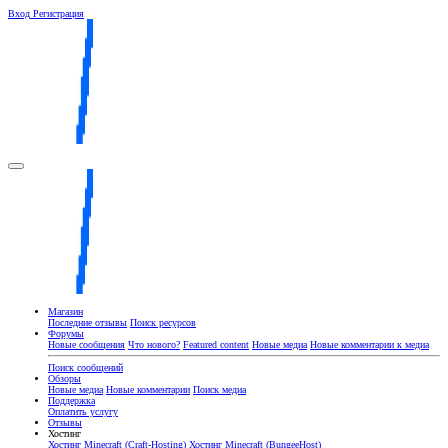
Вход
Регистрация
Магазин
Последние отзывы
Поиск ресурсов
Форумы
Новые сообщения
Что нового?
Featured content
Новые медиа
Новые комментарии к медиа
Поиск сообщений
Обзоры
Новые медиа
Новые комментарии
Поиск медиа
Поддержка
Оплатить услугу
Отзывы
Хостинг
Хостинг Minecraft (Craft-Hosting)
Хостинг Minecraft (BungeeHost)