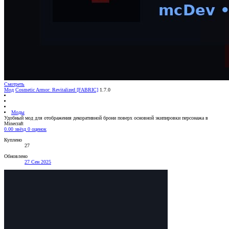
Смотреть
Мод
Cosmetic Armor: Revitalized [FABRIC]
1.7.0
Моды
Удобный мод для отображения декоративной брони поверх основной экипировки персонажа в
Minecraft
0.00 звёзд
0 оценок
Куплено
27
Обновлено
27 Сен 2025