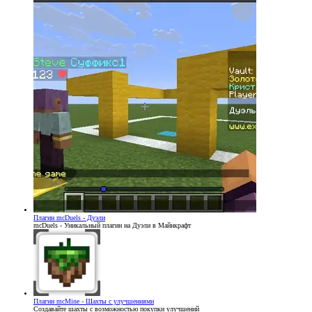
Плагин
mcDuels - Дуэли
mcDuels - Уникальный плагин на Дуэли в Майнкрафт
Плагин
mcMine - Шахты с улучшениями
Создавайте шахты с возможностью покупки улучшений