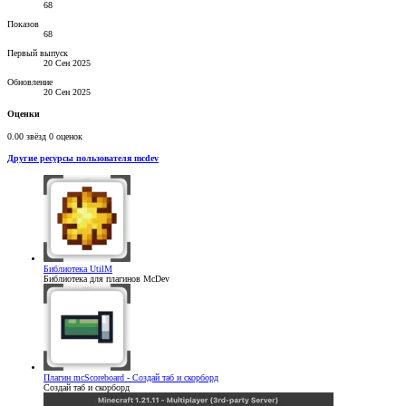
68
Показов
68
Первый выпуск
20 Сен 2025
Обновление
20 Сен 2025
Оценки
0.00 звёзд
0 оценок
Другие ресурсы пользователя mcdev
Библиотека
UtilM
Библиотека для плагинов McDev
Плагин
mcScoreboard - Создай таб и скорборд
Создай таб и скорборд