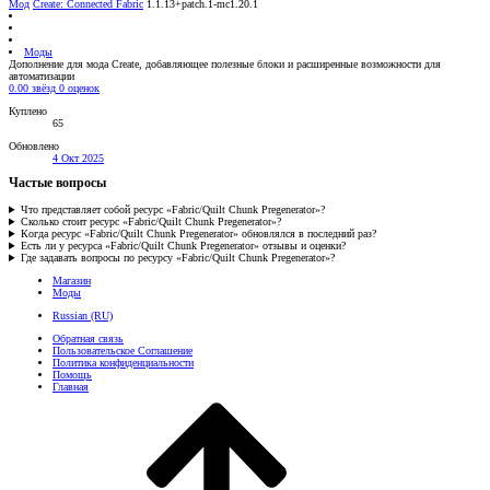
Мод
Create: Connected Fabric
1.1.13+patch.1-mc1.20.1
Моды
Дополнение для мода Create, добавляющее полезные блоки и расширенные возможности для
автоматизации
0.00 звёзд
0 оценок
Куплено
65
Обновлено
4 Окт 2025
Частые вопросы
Что представляет собой ресурс «Fabric/Quilt Chunk Pregenerator»?
Сколько стоит ресурс «Fabric/Quilt Chunk Pregenerator»?
Когда ресурс «Fabric/Quilt Chunk Pregenerator» обновлялся в последний раз?
Есть ли у ресурса «Fabric/Quilt Chunk Pregenerator» отзывы и оценки?
Где задавать вопросы по ресурсу «Fabric/Quilt Chunk Pregenerator»?
Магазин
Моды
Russian (RU)
Обратная связь
Пользовательское Соглашение
Политика конфиденциальности
Помощь
Главная