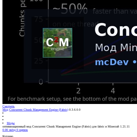
Смотреть
Мод
Concurrent Chunk Management Engine (Fabric)
0.3.6.0.0
Моды
оптимизационный мод Concurrent Chunk Management Engine (Fabric) для fabric и Minecraft 1.21.11
0.00 звёзд
0 оценок
Куплено