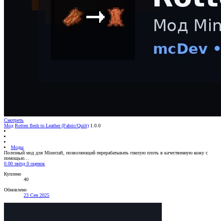
Смотреть
Мод
Rotten flesh to Leather (Fabric/Quilt)
1.0.0
Моды
Полезный мод для Minecraft, позволяющий перерабатывать гнилую плоть в качественную кожу с
помощью…
0.00 звёзд
0 оценок
Куплено
40
Обновлено
23 Сен 2025