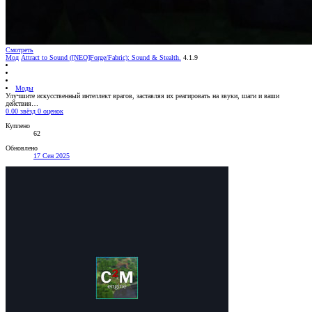
Смотреть
Мод
Attract to Sound ([NEO]Forge/Fabric): Sound & Stealth.
4.1.9
Моды
Улучшите искусственный интеллект врагов, заставляя их реагировать на звуки, шаги и ваши
действия…
0.00 звёзд
0 оценок
Куплено
62
Обновлено
17 Сен 2025