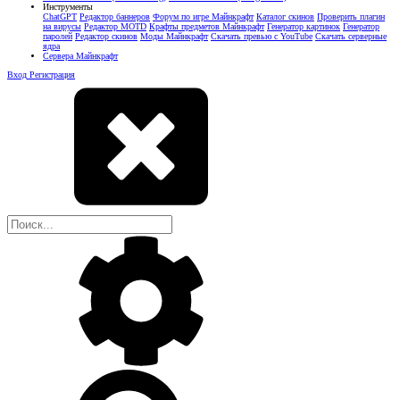
Инструменты
ChatGPT
Редактор баннеров
Форум по игре Майнкрафт
Каталог скинов
Проверить плагин
на вирусы
Редактор MOTD
Крафты предметов Майнкрафт
Генератор картинок
Генератор
паролей
Редактор скинов
Моды Майнкрафт
Скачать превью с YouTube
Скачать серверные
ядра
Сервера Майнкрафт
Вход
Регистрация