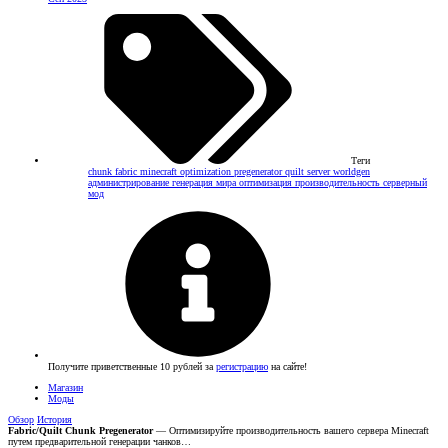
Теги
chunk
fabric
minecraft
optimization
pregenerator
quilt
server
worldgen
администрирование
генерация мира
оптимизация
производительность
серверный
мод
Получите приветственные 10 рублей за
регистрацию
на сайте!
Магазин
Моды
Обзор
История
Fabric/Quilt Chunk Pregenerator
— Оптимизируйте производительность вашего сервера Minecraft
путем предварительной генерации чанков…