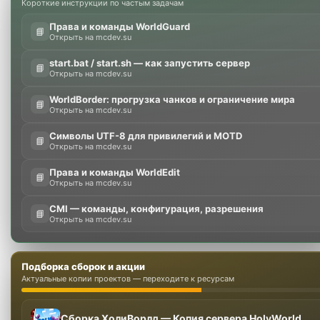
Короткие инструкции по частым задачам
Права и команды WorldGuard
📘
Открыть на mcdev.su
start.bat / start.sh — как запустить сервер
📘
Открыть на mcdev.su
WorldBorder: прогрузка чанков и ограничение мира
📘
Открыть на mcdev.su
Символы UTF-8 для привилегий и MOTD
📘
Открыть на mcdev.su
Права и команды WorldEdit
📘
Открыть на mcdev.su
CMI — команды, конфигурация, разрешения
📘
Открыть на mcdev.su
Подборка сборок и акции
Актуальные копии проектов — переходите к ресурсам
Сборка ХолиВорлд — Копия сервера HolyWorld