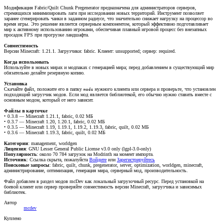
Модификация Fabric/Quilt Chunk Pregenerator предназначена для администраторов серверов,
стремящихся минимизировать лаги при исследовании новых территорий. Инструмент позволяет
заранее сгенерировать чанки в заданном радиусе, что значительно снижает нагрузку на процессор во
время игры. Это решение является серверным компонентом, который эффективно подготавливает
мир к активному использованию игроками, обеспечивая плавный игровой процесс без внезапных
просадок FPS при прогрузке ландшафта.
Совместимость
Версии Minecraft: 1.21.1. Загрузчики: fabric. Клиент: unsupported; сервер: required.
Когда использовать
Используйте в новых мирах и модпаках с генерацией мира; перед добавлением в существующий мир
обязательно делайте резервную копию.
Установка
Скачайте файл, положите его в папку
нужного клиента или сервера и проверьте, что установлен
mods
подходящий загрузчик модов. Если мод является библиотекой, его обычно нужно ставить вместе с
основным модом, который от него зависит.
Файлы в карточке
• 0.3.8 — Minecraft 1.21.1, fabric, 0.02 МБ
• 0.3.7 — Minecraft 1.20, 1.20.1, fabric, 0.02 МБ
• 0.3.5 — Minecraft 1.19, 1.19.1, 1.19.2, 1.19.3, fabric, quilt, 0.02 МБ
• 0.3.6 — Minecraft 1.19.3, fabric, quilt, 0.02 МБ
Категории
: management, worldgen
Лицензия
: GNU Lesser General Public License v3.0 only (lgpl-3.0-only)
Популярность
: около 70 784 загрузок на Modrinth на момент импорта.
Источник
:
Ссылка скрыта, пожалуйста
Войдите
или
Зарегистрируйтесь
Поисковые запросы
: fabric, quilt, chunk, pregenerator, server, optimization, worldgen, minecraft,
администрирование, оптимизация, генерация мира, серверный мод, производительность.
Файл добавлен в раздел модов mcDev как локальный загрузочный ресурс. Перед установкой на
боевой клиент или сервер проверяйте совместимость версии Minecraft, загрузчика и зависимых
библиотек.
Автор
mcdev
Куплено