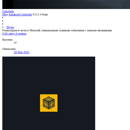
Смотреть
Мод
Enhanced Celestials
6.0.2.5-forge
Моды
Разнообразьте ночи в Minecraft уникальными лунными событиями с новыми механиками.
0.00 звёзд
0 оценок
Куплено
37
Обновлено
20 Ноя 2025