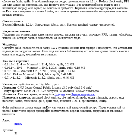
сборок на fabric, quilt. В выбранной версии ресурс ориентирован на 1.21.4. Reduce block entity FPS
lag with almost no compromises, and improve their visuals. Это клиентский мод: ставьте его в
клиентскую сборку, а на сервер он обычно не требуется. Карточка написана вручную для каталога
mcDev: здесь сохранен локальный файл, источник и краткое назначение без копирования описания
проекта целиком.
Совместимость
Версии Minecraft: 1.21.4. Загрузчики: fabric, quilt. Клиент: required; сервер: unsupported.
Когда использовать
Подходит для оптимизации клиента или сервера: снижает нагрузку, улучшает FPS, память, обработку
чанков или сетевую часть в зависимости от конкретного мода.
Установка
Скачайте файл, положите его в папку
нужного клиента или сервера и проверьте, что установлен
mods
подходящий загрузчик модов. Если мод является библиотекой, его обычно нужно ставить вместе с
основным модом, который от него зависит.
Файлы в карточке
• 0.11.3+1.21.4 — Minecraft 1.21.4, fabric, quilt, 0.2 МБ
• 0.10.1+1.20.6 — Minecraft 1.20.5, 1.20.6, fabric, quilt, 0.19 МБ
• 0.9+1.20 — Minecraft 1.20, 1.20.1, fabric, quilt, 0.47 МБ
• 0.9+1.19.4 — Minecraft 1.19.4, fabric, quilt, 0.47 МБ
• 0.7.1+1.18.2 — Minecraft 1.18.2, fabric, quilt, 0.46 МБ
Категории
: optimization, utility, fabric, quilt
Лицензия
: GNU Lesser General Public License v3.0 only (lgpl-3.0-only)
Популярность
: около 21 741 622 загрузок на Modrinth на момент импорта.
Источник
:
Ссылка скрыта, пожалуйста
Войдите
или
Зарегистрируйтесь
Поисковые запросы
: enhanced block entities, ebe, minecraft mods, моды minecraft, скачать мод
minecraft, fabric, fabric mod, quilt, quilt mod, minecraft 1.21.4, optimization, utility.
Файл добавлен в раздел модов mcDev как локальный загрузочный ресурс. Перед установкой на
боевой клиент или сервер проверяйте совместимость версии Minecraft, загрузчика и зависимых
библиотек.
Автор
mcdev
Куплено
51