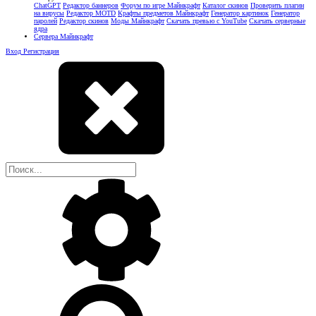
ChatGPT
Редактор баннеров
Форум по игре Майнкрафт
Каталог скинов
Проверить плагин
на вирусы
Редактор MOTD
Крафты предметов Майнкрафт
Генератор картинок
Генератор
паролей
Редактор скинов
Моды Майнкрафт
Скачать превью с YouTube
Скачать серверные
ядра
Сервера Майнкрафт
Вход
Регистрация