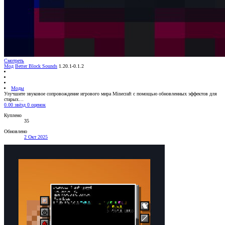
Смотреть
Мод
Better Block Sounds
1.20.1-0.1.2
Моды
Улучшите звуковое сопровождение игрового мира Minecraft с помощью обновленных эффектов для
старых…
0.00 звёзд
0 оценок
Куплено
35
Обновлено
2 Окт 2025