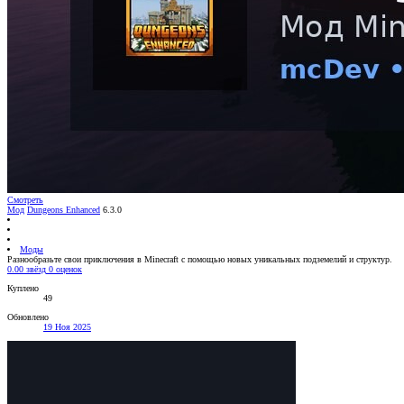
Смотреть
Мод
Dungeons Enhanced
6.3.0
Моды
Разнообразьте свои приключения в Minecraft с помощью новых уникальных подземелий и структур.
0.00 звёзд
0 оценок
Куплено
49
Обновлено
19 Ноя 2025