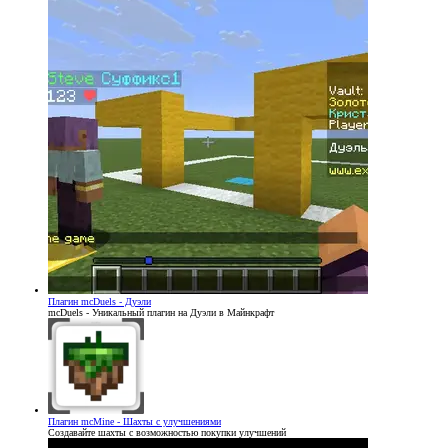
Плагин
mcDuels - Дуэли
mcDuels - Уникальный плагин на Дуэли в Майнкрафт
Плагин
mcMine - Шахты с улучшениями
Создавайте шахты с возможностью покупки улучшений