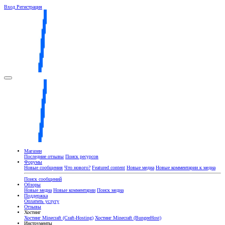
Вход
Регистрация
Магазин
Последние отзывы
Поиск ресурсов
Форумы
Новые сообщения
Что нового?
Featured content
Новые медиа
Новые комментарии к медиа
Поиск сообщений
Обзоры
Новые медиа
Новые комментарии
Поиск медиа
Поддержка
Оплатить услугу
Отзывы
Хостинг
Хостинг Minecraft (Craft-Hosting)
Хостинг Minecraft (BungeeHost)
Инструменты