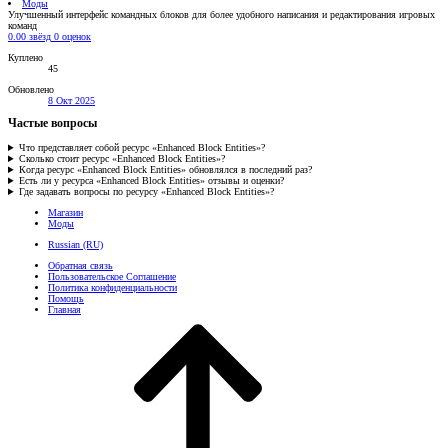
Моды
Улучшенный интерфейс командных блоков для более удобного написания и редактирования игровых
команд
0.00 звёзд
0 оценок
Куплено
45
Обновлено
8 Окт 2025
Частые вопросы
Что представляет собой ресурс «Enhanced Block Entities»?
Сколько стоит ресурс «Enhanced Block Entities»?
Когда ресурс «Enhanced Block Entities» обновлялся в последний раз?
Есть ли у ресурса «Enhanced Block Entities» отзывы и оценки?
Где задавать вопросы по ресурсу «Enhanced Block Entities»?
Магазин
Моды
Russian (RU)
Обратная связь
Пользовательское Соглашение
Политика конфиденциальности
Помощь
Главная