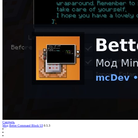
Смотреть
Мод
Better Command Block UI
0.5.3