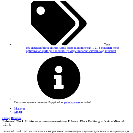
Теги
ebe
enhanced block entities
fabric
fabric mod
minecraft 1.21.4
minecraft mods
optimization
quilt
quilt mod
utility
моды minecraft
скачать мод minecraft
Получите приветственные 10 рублей за
регистрацию
на сайте!
Магазин
Моды
Обзор
История
Enhanced Block Entities
— оптимизационный мод Enhanced Block Entities для fabric и Minecraft
1.21.4.
Enhanced Block Entities относится к направлению оптимизации и производительности и подходит для