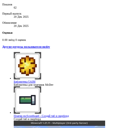
Показов
62
Первый выпуск
20 Дек 2025
Обновление
20 Дек 2025
Оценки
0.00 звёзд
0 оценок
Другие ресурсы пользователя mcdev
Библиотека
UtilM
Библиотека для плагинов McDev
Плагин
mcScoreboard - Создай таб и скорборд
Создай таб и скорборд