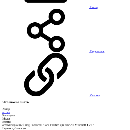
Почта
Поделиться
Ссылка
Что важно знать
Автор
mcdev
Категория
Моды
Кратко
оптимизационный мод Enhanced Block Entities для fabric и Minecraft 1.21.4
Первая публикация