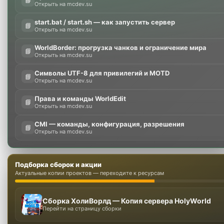
📘
Открыть на mcdev.su
start.bat / start.sh — как запустить сервер
📘
Открыть на mcdev.su
WorldBorder: прогрузка чанков и ограничение мира
📘
Открыть на mcdev.su
Символы UTF-8 для привилегий и MOTD
📘
Открыть на mcdev.su
Права и команды WorldEdit
📘
Открыть на mcdev.su
CMI — команды, конфигурация, разрешения
📘
Открыть на mcdev.su
Подборка сборок и акции
Актуальные копии проектов — переходите к ресурсам
Сборка ХолиВорлд — Копия сервера HolyWorld
Перейти на страницу сборки