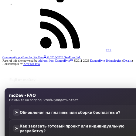
RSS
®
Community platform by XenForo
© 2010-2026 XenForo Ltd.
Parts of this site powered by
add-ons from DragonByte™
©2011-2026
DragonByte Technologies
(
Details
)
Локализация от
XenForo.Info
Ещё от mcDev
mcDev • FAQ
Нажмите на вопрос, чтобы увидеть ответ
Обновления на плагины или сборки бесплатные?
➤
Как заказать готовый проект или индивидуальную
➤
разработку?