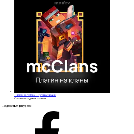
Плагин
mcClans - Лучшие кланы
Система создания кланов
Поделиться ресурсом