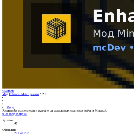
Смотреть
Мод
Enhanced Mob Spawners
1.2.8
Моды
Расширяйте возможности и функционал стандартных спавнеров мобов в Minecraft.
0.00 звёзд
0 оценок
Куплено
42
Обновлено
20 Ноя 2025