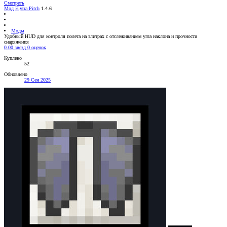
Смотреть
Мод
Elytra Pitch
1.4.6
Моды
Удобный HUD для контроля полета на элитрах с отслеживанием угла наклона и прочности
снаряжения
0.00 звёзд
0 оценок
Куплено
52
Обновлено
29 Сен 2025