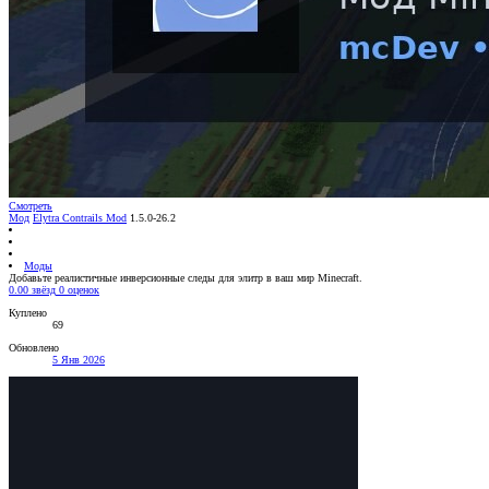
Смотреть
Мод
Elytra Contrails Mod
1.5.0-26.2
Моды
Добавьте реалистичные инверсионные следы для элитр в ваш мир Minecraft.
0.00 звёзд
0 оценок
Куплено
69
Обновлено
5 Янв 2026