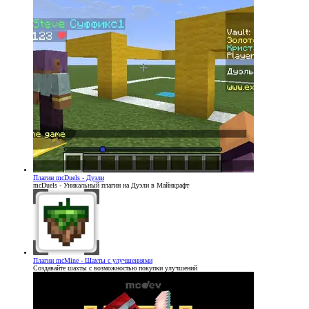
Плагин
mcDuels - Дуэли
mcDuels - Уникальный плагин на Дуэли в Майнкрафт
Плагин
mcMine - Шахты с улучшениями
Создавайте шахты с возможностью покупки улучшений