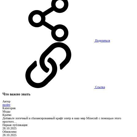
Поделиться
Ссылка
Что важно знать
Автор
mcdev
Категория
Моды
Кратко
Добавьте логичный и сбалансированный крафт элитр в ваш мир Minecraft с помощью этого
простого…
Первая публикация
28.10.2025
Обновлено
28.10.2025