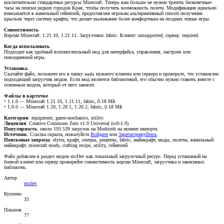
исключительно стандартные ресурсы Minecraft. Теперь вам больше не нужно тратить бесконечные
часы на поиски редких городов Края, чтобы получить возможность полета. Модификация идеально
вписывается в ванильный геймплей, предоставляя игрокам альтернативный способ получения
крыльев через систему крафта, что делает выживание более комфортным на поздних этапах игры.
Совместимость
Версии Minecraft: 1.21.10, 1.21.11. Загрузчики: fabric. Клиент: unsupported; сервер: required.
Когда использовать
Подходит как удобный вспомогательный мод для интерфейса, управления, настроек или
повседневной игры.
Установка
Скачайте файл, положите его в папку
нужного клиента или сервера и проверьте, что установлен
mods
подходящий загрузчик модов. Если мод является библиотекой, его обычно нужно ставить вместе с
основным модом, который от него зависит.
Файлы в карточке
• 1.1.0 — Minecraft 1.21.10, 1.21.11, fabric, 0.18 МБ
• 1.0.0 — Minecraft 1.20, 1.20.1, 1.20.2, fabric, 0.18 МБ
Категории
: equipment, game-mechanics, utility
Лицензия
: Creative Commons Zero v1.0 Universal (cc0-1.0)
Популярность
: около 193 539 загрузок на Modrinth на момент импорта.
Источник
:
Ссылка скрыта, пожалуйста
Войдите
или
Зарегистрируйтесь
Поисковые запросы
: elytra, крафт, элитры, рецепты, fabric, майнкрафт, моды, полеты, ванильный
майнкрафт, minecraft mods, crafting recipe, utility, геймплей.
Файл добавлен в раздел модов mcDev как локальный загрузочный ресурс. Перед установкой на
боевой клиент или сервер проверяйте совместимость версии Minecraft, загрузчика и зависимых
библиотек.
Автор
mcdev
Куплено
33
Показов
77