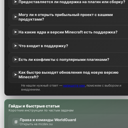
Предоставляется ли поддержка на плагин или сборку?
➤
Могу ли я открыть прибыльный проект с вашими
➤
продуктами?
На какие ядра и версии Minecraft есть поддержка?
➤
Что входит в поддержку?
➤
Есть ли конфликты с популярными плагинами?
➤
Как быстро выходят обновления под новую версию
➤
Minecraft?
Не нашли нужный ответ —
напишите нам
, поможем с выбором и
внедрением.
Гайды и быстрые статьи
Короткие инструкции по частым задачам
Права и команды WorldGuard
📘
Открыть на mcdev.su