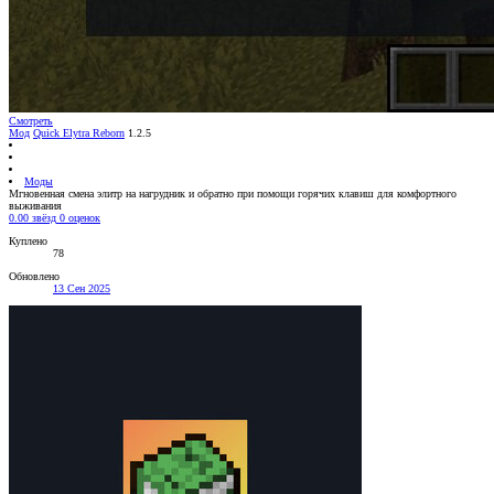
Смотреть
Мод
Quick Elytra Reborn
1.2.5
Моды
Мгновенная смена элитр на нагрудник и обратно при помощи горячих клавиш для комфортного
выживания
0.00 звёзд
0 оценок
Куплено
78
Обновлено
13 Сен 2025