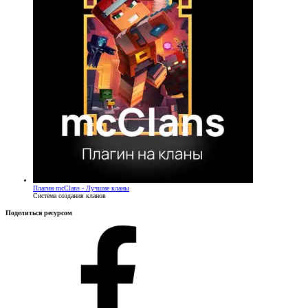
Плагин
mcClans - Лучшие кланы
Система создания кланов
Поделиться ресурсом