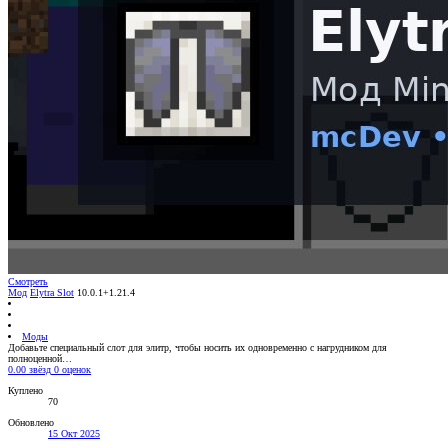
Смотреть
Мод
Elytra Slot
10.0.1+1.21.4
Моды
Добавьте специальный слот для элитр, чтобы носить их одновременно с нагрудником для
полноценной…
0.00 звёзд
0 оценок
Куплено
70
Обновлено
15 Окт 2025