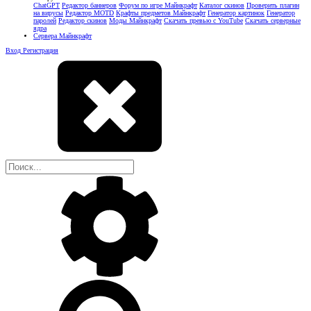
ChatGPT
Редактор баннеров
Форум по игре Майнкрафт
Каталог скинов
Проверить плагин
на вирусы
Редактор MOTD
Крафты предметов Майнкрафт
Генератор картинок
Генератор
паролей
Редактор скинов
Моды Майнкрафт
Скачать превью с YouTube
Скачать серверные
ядра
Сервера Майнкрафт
Вход
Регистрация