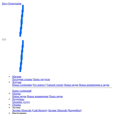
Вход
Регистрация
Магазин
Последние отзывы
Поиск ресурсов
Форумы
Новые сообщения
Что нового?
Featured content
Новые медиа
Новые комментарии к медиа
Поиск сообщений
Обзоры
Новые медиа
Новые комментарии
Поиск медиа
Поддержка
Оплатить услугу
Отзывы
Хостинг
Хостинг Minecraft (Craft-Hosting)
Хостинг Minecraft (BungeeHost)
Инструменты