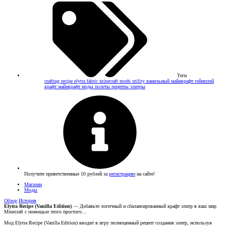
Теги
crafting recipe
elytra
fabric
minecraft mods
utility
ванильный майнкрафт
геймплей
крафт
майнкрафт
моды
полеты
рецепты
элитры
Получите приветственные 10 рублей за
регистрацию
на сайте!
Магазин
Моды
Обзор
История
Elytra Recipe (Vanilla Edition)
— Добавьте логичный и сбалансированный крафт элитр в ваш мир
Minecraft с помощью этого простого…
Мод Elytra Recipe (Vanilla Edition) вводит в игру полноценный рецепт создания элитр, используя