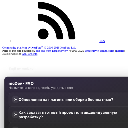
RSS
®
Community platform by XenForo
© 2010-2026 XenForo Ltd.
Parts of this site powered by
add-ons from DragonByte™
©2011-2026
DragonByte Technologies
(
Details
)
Локализация от
XenForo.Info
Ещё от mcDev
mcDev • FAQ
Нажмите на вопрос, чтобы увидеть ответ
Обновления на плагины или сборки бесплатные?
➤
Как заказать готовый проект или индивидуальную
➤
разработку?