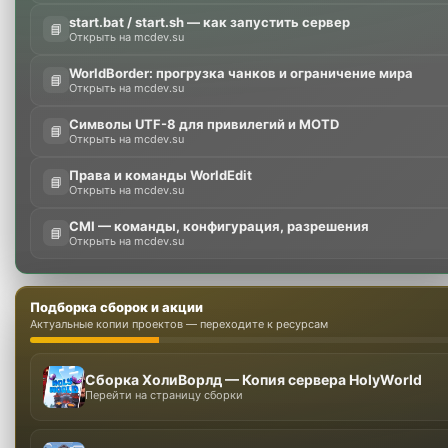
start.bat / start.sh — как запустить сервер
📘
Открыть на mcdev.su
WorldBorder: прогрузка чанков и ограничение мира
📘
Открыть на mcdev.su
Символы UTF-8 для привилегий и MOTD
📘
Открыть на mcdev.su
Права и команды WorldEdit
📘
Открыть на mcdev.su
CMI — команды, конфигурация, разрешения
📘
Открыть на mcdev.su
Подборка сборок и акции
Актуальные копии проектов — переходите к ресурсам
Сборка ХолиВорлд — Копия сервера HolyWorld
Перейти на страницу сборки