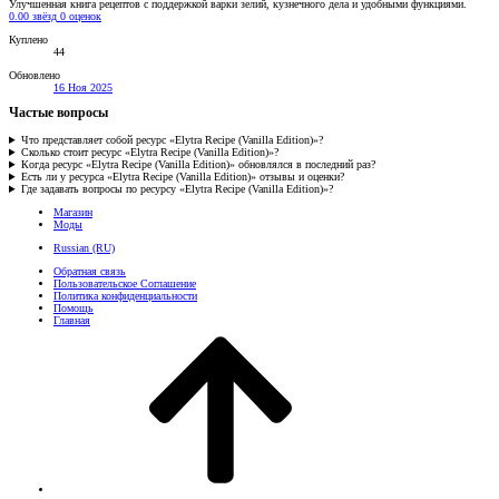
Улучшенная книга рецептов с поддержкой варки зелий, кузнечного дела и удобными функциями.
0.00 звёзд
0 оценок
Куплено
44
Обновлено
16 Ноя 2025
Частые вопросы
Что представляет собой ресурс «Elytra Recipe (Vanilla Edition)»?
Сколько стоит ресурс «Elytra Recipe (Vanilla Edition)»?
Когда ресурс «Elytra Recipe (Vanilla Edition)» обновлялся в последний раз?
Есть ли у ресурса «Elytra Recipe (Vanilla Edition)» отзывы и оценки?
Где задавать вопросы по ресурсу «Elytra Recipe (Vanilla Edition)»?
Магазин
Моды
Russian (RU)
Обратная связь
Пользовательское Соглашение
Политика конфиденциальности
Помощь
Главная