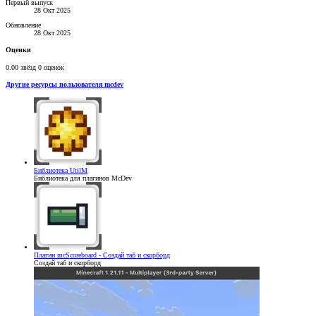
Первый выпуск
28 Окт 2025
Обновление
28 Окт 2025
Оценки
0.00 звёзд
0 оценок
Другие ресурсы пользователя mcdev
Библиотека
UtilM
Библиотека для плагинов McDev
Плагин
mcScoreboard - Создай таб и скорборд
Создай таб и скорборд