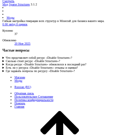
Смотреть
Мод
Sparse Structures
3.1.2
Моды
Гибкая настройка генерации всех структур в Minecraft для баланса вашего мира.
0.00 звёзд
0 оценок
Куплено
37
Обновлено
20 Ноя 2025
Частые вопросы
Что представляет собой ресурс «Disable Structures»?
Сколько стоит ресурс «Disable Structures»?
Когда ресурс «Disable Structures» обновлялся в последний раз?
Есть ли у ресурса «Disable Structures» отзывы и оценки?
Где задавать вопросы по ресурсу «Disable Structures»?
Магазин
Моды
Russian (RU)
Обратная связь
Пользовательское Соглашение
Политика конфиденциальности
Помощь
Главная