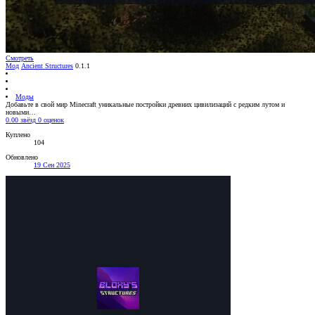
Смотреть
Мод
Ancient Structures
0.1.1
Моды
Добавьте в свой мир Minecraft уникальные постройки древних цивилизаций с редким лутом и
новыми…
0.00 звёзд
0 оценок
Куплено
104
Обновлено
19 Сен 2025