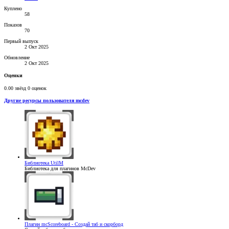
Куплено
58
Показов
70
Первый выпуск
2 Окт 2025
Обновление
2 Окт 2025
Оценки
0.00 звёзд
0 оценок
Другие ресурсы пользователя mcdev
Библиотека
UtilM
Библиотека для плагинов McDev
Плагин
mcScoreboard - Создай таб и скорборд