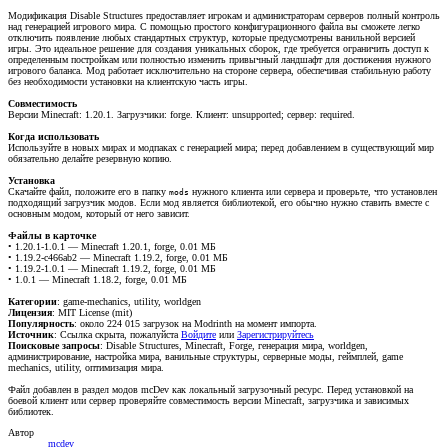
Модификация Disable Structures предоставляет игрокам и администраторам серверов полный контроль
над генерацией игрового мира. С помощью простого конфигурационного файла вы сможете легко
отключить появление любых стандартных структур, которые предусмотрены ванильной версией
игры. Это идеальное решение для создания уникальных сборок, где требуется ограничить доступ к
определенным постройкам или полностью изменить привычный ландшафт для достижения нужного
игрового баланса. Мод работает исключительно на стороне сервера, обеспечивая стабильную работу
без необходимости установки на клиентскую часть игры.
Совместимость
Версии Minecraft: 1.20.1. Загрузчики: forge. Клиент: unsupported; сервер: required.
Когда использовать
Используйте в новых мирах и модпаках с генерацией мира; перед добавлением в существующий мир
обязательно делайте резервную копию.
Установка
Скачайте файл, положите его в папку
нужного клиента или сервера и проверьте, что установлен
mods
подходящий загрузчик модов. Если мод является библиотекой, его обычно нужно ставить вместе с
основным модом, который от него зависит.
Файлы в карточке
• 1.20.1-1.0.1 — Minecraft 1.20.1, forge, 0.01 МБ
• 1.19.2-c466ab2 — Minecraft 1.19.2, forge, 0.01 МБ
• 1.19.2-1.0.1 — Minecraft 1.19.2, forge, 0.01 МБ
• 1.0.1 — Minecraft 1.18.2, forge, 0.01 МБ
Категории
: game-mechanics, utility, worldgen
Лицензия
: MIT License (mit)
Популярность
: около 224 015 загрузок на Modrinth на момент импорта.
Источник
:
Ссылка скрыта, пожалуйста
Войдите
или
Зарегистрируйтесь
Поисковые запросы
: Disable Structures, Minecraft, Forge, генерация мира, worldgen,
администрирование, настройка мира, ванильные структуры, серверные моды, геймплей, game
mechanics, utility, оптимизация мира.
Файл добавлен в раздел модов mcDev как локальный загрузочный ресурс. Перед установкой на
боевой клиент или сервер проверяйте совместимость версии Minecraft, загрузчика и зависимых
библиотек.
Автор
mcdev