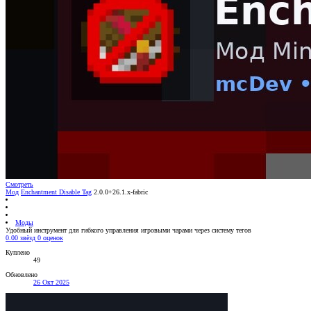
Смотреть
Мод
Enchantment Disable Tag
2.0.0+26.1.x-fabric
Моды
Удобный инструмент для гибкого управления игровыми чарами через систему тегов
0.00 звёзд
0 оценок
Куплено
49
Обновлено
26 Окт 2025