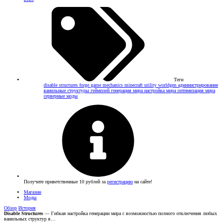
Теги
disable structures
forge
game mechanics
minecraft
utility
worldgen
администрирование
ванильные структуры
геймплей
генерация мира
настройка мира
оптимизация мира
серверные моды
Получите приветственные 10 рублей за
регистрацию
на сайте!
Магазин
Моды
Обзор
История
Disable Structures
— Гибкая настройка генерации мира с возможностью полного отключения любых
ванильных структур в…