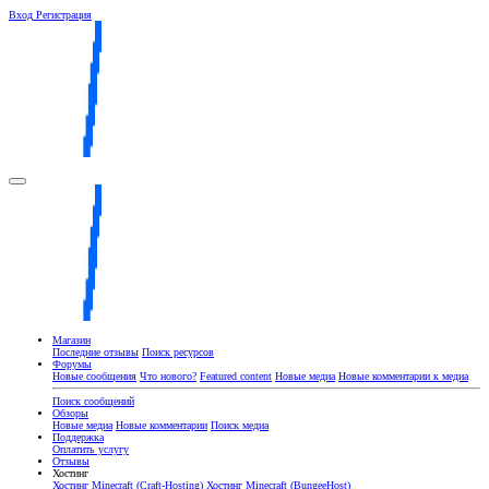
Вход
Регистрация
Магазин
Последние отзывы
Поиск ресурсов
Форумы
Новые сообщения
Что нового?
Featured content
Новые медиа
Новые комментарии к медиа
Поиск сообщений
Обзоры
Новые медиа
Новые комментарии
Поиск медиа
Поддержка
Оплатить услугу
Отзывы
Хостинг
Хостинг Minecraft (Craft-Hosting)
Хостинг Minecraft (BungeeHost)