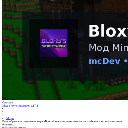
Смотреть
Мод
Bloxy's Structures
1.17.2
Моды
Разнообразьте исследование мира Minecraft новыми уникальными постройками и захватывающими
битвами…
0.00 звёзд
0 оценок