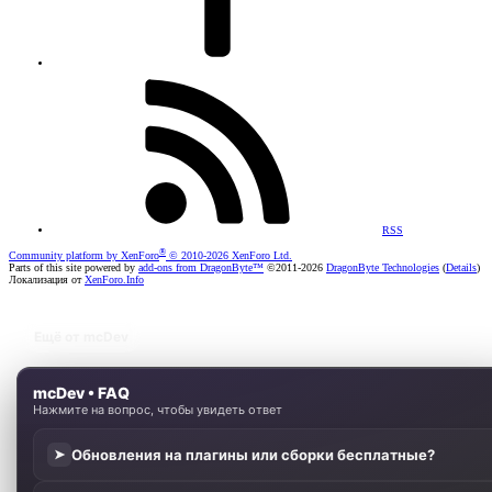
RSS
®
Community platform by XenForo
© 2010-2026 XenForo Ltd.
Parts of this site powered by
add-ons from DragonByte™
©2011-2026
DragonByte Technologies
(
Details
)
Локализация от
XenForo.Info
Ещё от mcDev
mcDev • FAQ
Нажмите на вопрос, чтобы увидеть ответ
Обновления на плагины или сборки бесплатные?
➤