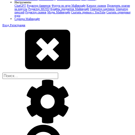
Инструменты
ChatGPT
Редактор баннеров
Форум по игре Майнкрафт
Каталог скинов
Проверить плагин
на вирусы
Редактор MOTD
Крафты предметов Майнкрафт
Генератор картинок
Генератор
паролей
Редактор скинов
Моды Майнкрафт
Скачать превью с YouTube
Скачать серверные
ядра
Сервера Майнкрафт
Вход
Регистрация