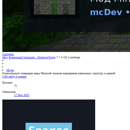
Смотреть
Мод
Repurposed Structures - Neoforge/Forge
7.7.4+26.1-neoforge
Моды
Разнообразьте генерацию мира Minecraft новыми вариациями ванильных структур и данжей.
0.00 звёзд
0 оценок
Куплено
75
Обновлено
17 Ноя 2025