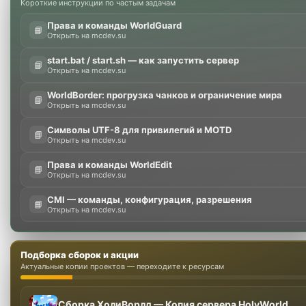
Короткие инструкции по частым задачам
Права и команды WorldGuard
📘
Открыть на mcdev.su
start.bat / start.sh — как запустить сервер
📘
Открыть на mcdev.su
WorldBorder: прогрузка чанков и ограничение мира
📘
Открыть на mcdev.su
Символы UTF-8 для привилегий и MOTD
📘
Открыть на mcdev.su
Права и команды WorldEdit
📘
Открыть на mcdev.su
CMI — команды, конфигурация, разрешения
📘
Открыть на mcdev.su
Подборка сборок и акции
Актуальные копии проектов — переходите к ресурсам
Сборка ХолиВорлд — Копия сервера HolyWorld