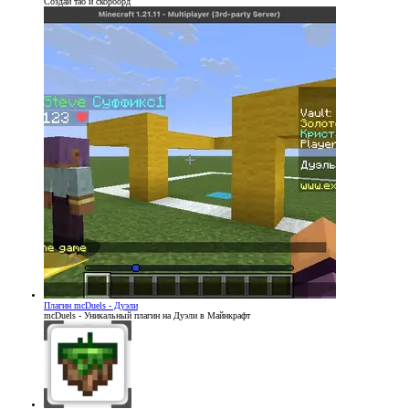
Создай таб и скорборд
Плагин
mcDuels - Дуэли
mcDuels - Уникальный плагин на Дуэли в Майнкрафт