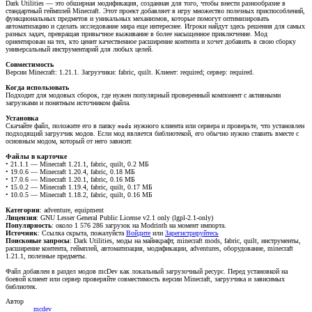
Dark Utilities — это обширная модификация, созданная для того, чтобы внести разнообразие в
стандартный геймплей Minecraft. Этот проект добавляет в игру множество полезных приспособлений,
функциональных предметов и уникальных механизмов, которые помогут оптимизировать
автоматизацию и сделать исследование мира еще интереснее. Игроки найдут здесь решения для самых
разных задач, превращая привычное выживание в более насыщенное приключение. Мод
ориентирован на тех, кто ценит качественное расширение контента и хочет добавить в свою сборку
универсальный инструментарий для любых целей.
Совместимость
Версии Minecraft: 1.21.1. Загрузчики: fabric, quilt. Клиент: required; сервер: required.
Когда использовать
Подходит для модовых сборок, где нужен популярный проверенный компонент с активными
загрузками и понятным источником файла.
Установка
Скачайте файл, положите его в папку
нужного клиента или сервера и проверьте, что установлен
mods
подходящий загрузчик модов. Если мод является библиотекой, его обычно нужно ставить вместе с
основным модом, который от него зависит.
Файлы в карточке
• 21.1.1 — Minecraft 1.21.1, fabric, quilt, 0.2 МБ
• 19.0.6 — Minecraft 1.20.4, fabric, 0.18 МБ
• 17.0.6 — Minecraft 1.20.1, fabric, 0.16 МБ
• 15.0.2 — Minecraft 1.19.4, fabric, quilt, 0.17 МБ
• 10.0.5 — Minecraft 1.18.2, fabric, quilt, 0.16 МБ
Категории
: adventure, equipment
Лицензия
: GNU Lesser General Public License v2.1 only (lgpl-2.1-only)
Популярность
: около 1 576 286 загрузок на Modrinth на момент импорта.
Источник
:
Ссылка скрыта, пожалуйста
Войдите
или
Зарегистрируйтесь
Поисковые запросы
: Dark Utilities, моды на майнкрафт, minecraft mods, fabric, quilt, инструменты,
расширение контента, геймплей, автоматизация, модификации, adventures, оборудование, minecraft
1.21.1, полезные предметы.
Файл добавлен в раздел модов mcDev как локальный загрузочный ресурс. Перед установкой на
боевой клиент или сервер проверяйте совместимость версии Minecraft, загрузчика и зависимых
библиотек.
Автор
mcdev