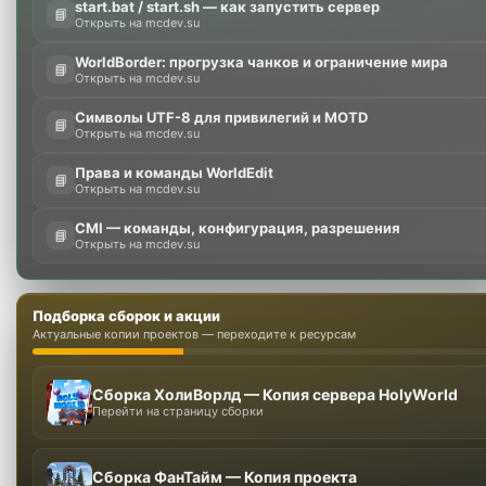
start.bat / start.sh — как запустить сервер
📘
Открыть на mcdev.su
WorldBorder: прогрузка чанков и ограничение мира
📘
Открыть на mcdev.su
Символы UTF-8 для привилегий и MOTD
📘
Открыть на mcdev.su
Права и команды WorldEdit
📘
Открыть на mcdev.su
CMI — команды, конфигурация, разрешения
📘
Открыть на mcdev.su
Подборка сборок и акции
Актуальные копии проектов — переходите к ресурсам
Сборка ХолиВорлд — Копия сервера HolyWorld
Перейти на страницу сборки
Сборка ФанТайм — Копия проекта