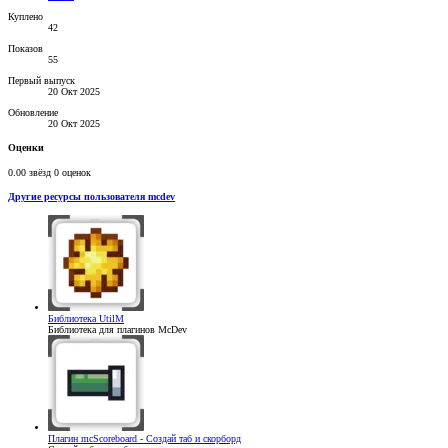
Куплено
42
Показов
55
Первый выпуск
20 Окт 2025
Обновление
20 Окт 2025
Оценки
0.00 звёзд
0 оценок
Другие ресурсы пользователя mcdev
Библиотека
UtilM
Библиотека для плагинов McDev
Плагин
mcScoreboard - Создай таб и скорборд