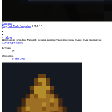
Смотреть
Мод
Dark Mode Everywhere
1.21-1.3.5
Моды
Преобразите интерфейс Minecraft, добавив повсеместную поддержку темной темы оформления.
0.00 звёзд
0 оценок
Куплено
56
Обновлено
14 Ноя 2025