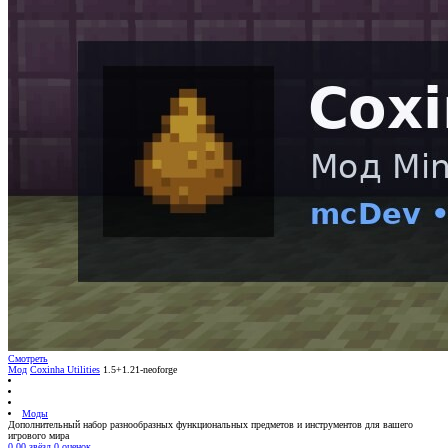
Смотреть
Мод
Coxinha Utilities
1.5+1.21-neoforge
Моды
Дополнительный набор разнообразных функциональных предметов и инструментов для вашего
игрового мира
0.00 звёзд
0 оценок