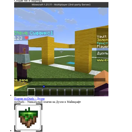
Создай таб и скорборд
Плагин
mcDuels - Дуэли
mcDuels - Уникальный плагин на Дуэли в Майнкрафт