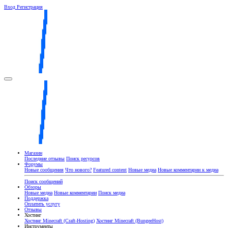
Вход
Регистрация
Магазин
Последние отзывы
Поиск ресурсов
Форумы
Новые сообщения
Что нового?
Featured content
Новые медиа
Новые комментарии к медиа
Поиск сообщений
Обзоры
Новые медиа
Новые комментарии
Поиск медиа
Поддержка
Оплатить услугу
Отзывы
Хостинг
Хостинг Minecraft (Craft-Hosting)
Хостинг Minecraft (BungeeHost)
Инструменты