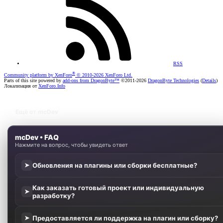
RSS
®
Community platform by XenForo
© 2010-2026 XenForo Ltd.
Parts of this site powered by
add-ons from DragonByte™
©2011-2026
DragonByte Technologies
(
Details
)
Локализация от
XenForo.Info
Ещё от mcDev
mcDev • FAQ
Нажмите на вопрос, чтобы увидеть ответ
Обновления на плагины или сборки бесплатные?
➤
Как заказать готовый проект или индивидуальную
➤
разработку?
Предоставляется ли поддержка на плагин или сборку?
➤