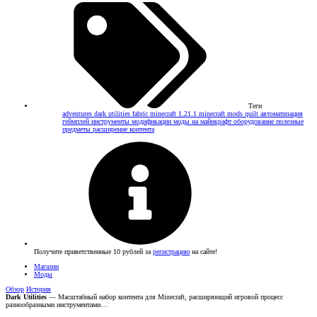
Теги
adventures
dark utilities
fabric
minecraft 1.21.1
minecraft mods
quilt
автоматизация
геймплей
инструменты
модификации
моды на майнкрафт
оборудование
полезные
предметы
расширение контента
Получите приветственные 10 рублей за
регистрацию
на сайте!
Магазин
Моды
Обзор
История
Dark Utilities
— Масштабный набор контента для Minecraft, расширяющий игровой процесс
разнообразными инструментами…