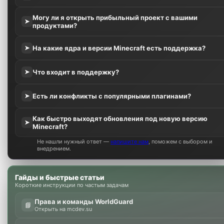
Могу ли я открыть прибыльный проект с вашими
➤
продуктами?
На какие ядра и версии Minecraft есть поддержка?
➤
Что входит в поддержку?
➤
Есть ли конфликты с популярными плагинами?
➤
Как быстро выходят обновления под новую версию
➤
Minecraft?
Не нашли нужный ответ —
напишите нам
, поможем с выбором и
внедрением.
Гайды и быстрые статьи
Короткие инструкции по частым задачам
Права и команды WorldGuard
📘
Открыть на mcdev.su