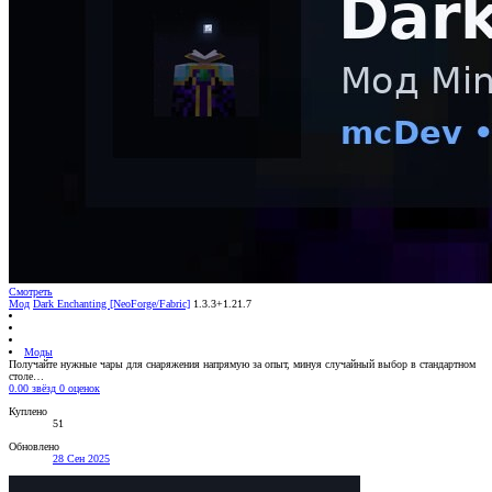
Смотреть
Мод
Dark Enchanting [NeoForge/Fabric]
1.3.3+1.21.7
Моды
Получайте нужные чары для снаряжения напрямую за опыт, минуя случайный выбор в стандартном
столе…
0.00 звёзд
0 оценок
Куплено
51
Обновлено
28 Сен 2025