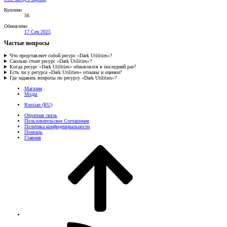
Куплено
56
Обновлено
17 Сен 2025
Частые вопросы
Что представляет собой ресурс «Dark Utilities»?
Сколько стоит ресурс «Dark Utilities»?
Когда ресурс «Dark Utilities» обновлялся в последний раз?
Есть ли у ресурса «Dark Utilities» отзывы и оценки?
Где задавать вопросы по ресурсу «Dark Utilities»?
Магазин
Моды
Russian (RU)
Обратная связь
Пользовательское Соглашение
Политика конфиденциальности
Помощь
Главная