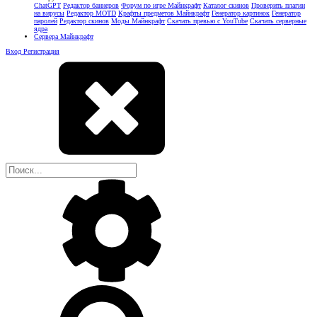
ChatGPT
Редактор баннеров
Форум по игре Майнкрафт
Каталог скинов
Проверить плагин
на вирусы
Редактор MOTD
Крафты предметов Майнкрафт
Генератор картинок
Генератор
паролей
Редактор скинов
Моды Майнкрафт
Скачать превью с YouTube
Скачать серверные
ядра
Сервера Майнкрафт
Вход
Регистрация