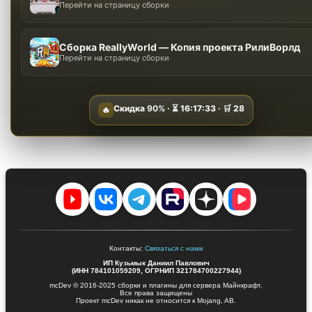
Перейти на страницу сборки
Сборка ReallyWorld — Копия проекта РилиВорлд
Перейти на страницу сборки
Скидка
90%
· ⏳
16:17:32
· 🛒
28
🔥
Контакты:
Связаться с нами
ИП Кузьмык Даниил Павлович
(ИНН 784101059209, ОГРНИП 321784700227944)
mcDev © 2016-2025 сборки и плагины для сервера Майнкрафт.
Все права защищены
Проект mcDev никак не относится к Mojang, AB.