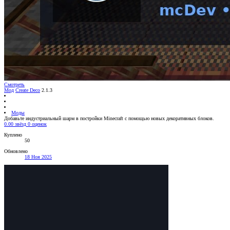
Смотреть
Мод
Create Deco
2.1.3
Моды
Добавьте индустриальный шарм в постройки Minecraft с помощью новых декоративных блоков.
0.00 звёзд
0 оценок
Куплено
50
Обновлено
18 Ноя 2025