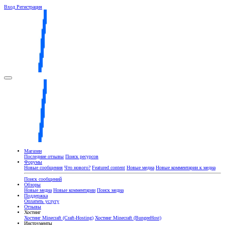
Вход
Регистрация
Магазин
Последние отзывы
Поиск ресурсов
Форумы
Новые сообщения
Что нового?
Featured content
Новые медиа
Новые комментарии к медиа
Поиск сообщений
Обзоры
Новые медиа
Новые комментарии
Поиск медиа
Поддержка
Оплатить услугу
Отзывы
Хостинг
Хостинг Minecraft (Craft-Hosting)
Хостинг Minecraft (BungeeHost)
Инструменты