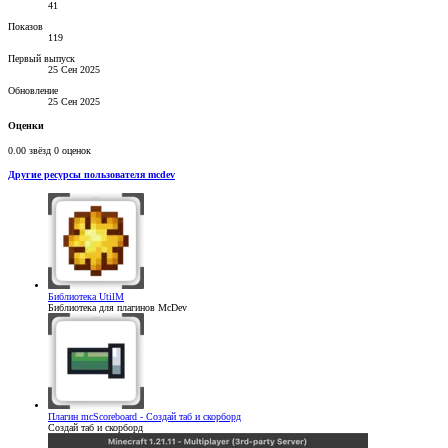
41
Показов
119
Первый выпуск
25 Сен 2025
Обновление
25 Сен 2025
Оценки
0.00 звёзд
0 оценок
Другие ресурсы пользователя mcdev
Библиотека
UtilM
Библиотека для плагинов McDev
Плагин
mcScoreboard - Создай таб и скорборд
Создай таб и скорборд