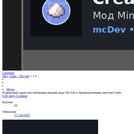
Смотреть
Мод
Create : The Salt
1.1.0
Моды
Компактный аддон для интеграции механик мода The Salt в производственные цепочки Create
0.00 звёзд
0 оценок
Куплено
66
Обновлено
17 Сен 2025