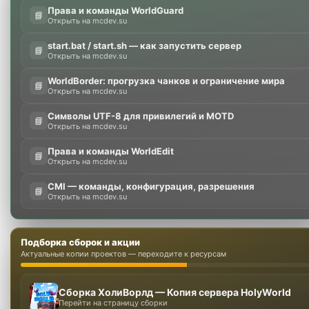
Права и команды WorldGuard
📘
Открыть на mcdev.su
start.bat / start.sh — как запустить сервер
📘
Открыть на mcdev.su
WorldBorder: прогрузка чанков и ограничение мира
📘
Открыть на mcdev.su
Символы UTF-8 для привилегий и MOTD
📘
Открыть на mcdev.su
Права и команды WorldEdit
📘
Открыть на mcdev.su
CMI — команды, конфигурация, разрешения
📘
Открыть на mcdev.su
Подборка сборок и акции
Актуальные копии проектов — переходите к ресурсам
Сборка ХолиВорлд — Копия сервера HolyWorld
Перейти на страницу сборки