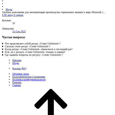
Моды
Удобное дополнение для автоматизации производства чернильных мешков в мире Minecraft с…
0.00 звёзд
0 оценок
Куплено
33
Обновлено
15 Сен 2025
Частые вопросы
Что представляет собой ресурс «Create Unlimited»?
Сколько стоит ресурс «Create Unlimited»?
Когда ресурс «Create Unlimited» обновлялся в последний раз?
Есть ли у ресурса «Create Unlimited» отзывы и оценки?
Где задавать вопросы по ресурсу «Create Unlimited»?
Магазин
Моды
Russian (RU)
Обратная связь
Пользовательское Соглашение
Политика конфиденциальности
Помощь
Главная