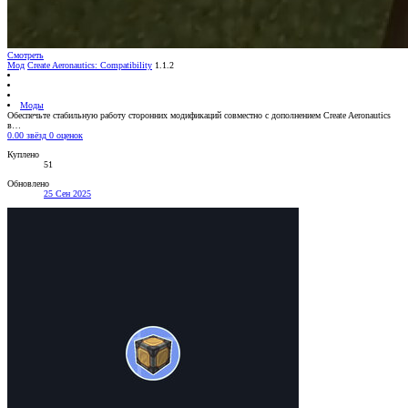
Смотреть
Мод
Create Aeronautics: Compatibility
1.1.2
Моды
Обеспечьте стабильную работу сторонних модификаций совместно с дополнением Create Aeronautics
в…
0.00 звёзд
0 оценок
Куплено
51
Обновлено
25 Сен 2025