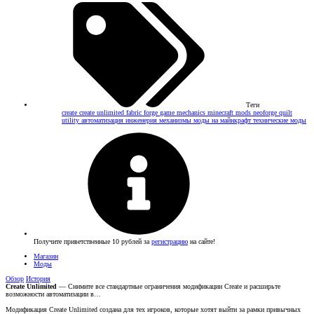
Теги
create
create unlimited
fabric
forge
game mechanics
minecraft mods
neoforge
quilt
utility
автоматизация
инженерия
механизмы
моды на майнкрафт
технические моды
Получите приветственные 10 рублей за
регистрацию
на сайте!
Магазин
Моды
Обзор
История
Create Unlimited
— Снимите все стандартные ограничения модификации Create и расширьте
возможности автоматизации в…
Модификация Create Unlimited создана для тех игроков, которые хотят выйти за рамки привычных