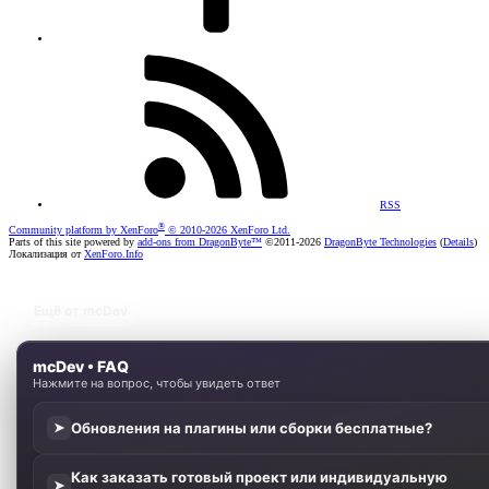
RSS
®
Community platform by XenForo
© 2010-2026 XenForo Ltd.
Parts of this site powered by
add-ons from DragonByte™
©2011-2026
DragonByte Technologies
(
Details
)
Локализация от
XenForo.Info
Ещё от mcDev
mcDev • FAQ
Нажмите на вопрос, чтобы увидеть ответ
Обновления на плагины или сборки бесплатные?
➤
Как заказать готовый проект или индивидуальную
➤