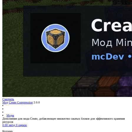
Смотреть
Мод
Create Compression
2.0.0
Моды
Дополнение для мода Create, добавляющее множество сжатых блоков для эффективного хранения
ресурсов
0.00 звёзд
0 оценок
Куплено