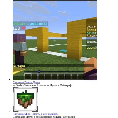
Плагин
mcDuels - Дуэли
mcDuels - Уникальный плагин на Дуэли в Майнкрафт
Плагин
mcMine - Шахты с улучшениями
Создавайте шахты с возможностью покупки улучшений