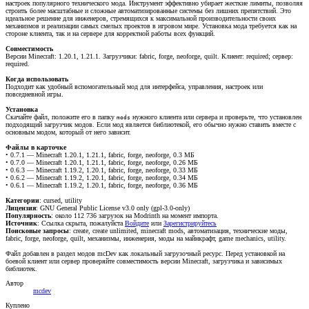
настроек популярного технического мода. Инструмент эффективно убирает жесткие лимиты, позволяя
строить более масштабные и сложные автоматизированные системы без лишних препятствий. Это
идеальное решение для инженеров, стремящихся к максимальной производительности своих
механизмов и реализации самых смелых проектов в игровом мире. Установка мода требуется как на
стороне клиента, так и на сервере для корректной работы всех функций.
Совместимость
Версии Minecraft: 1.20.1, 1.21.1. Загрузчики: fabric, forge, neoforge, quilt. Клиент: required; сервер:
required.
Когда использовать
Подходит как удобный вспомогательный мод для интерфейса, управления, настроек или
повседневной игры.
Установка
Скачайте файл, положите его в папку
нужного клиента или сервера и проверьте, что установлен
mods
подходящий загрузчик модов. Если мод является библиотекой, его обычно нужно ставить вместе с
основным модом, который от него зависит.
Файлы в карточке
• 0.7.1 — Minecraft 1.20.1, 1.21.1, fabric, forge, neoforge, 0.3 МБ
• 0.7.0 — Minecraft 1.20.1, 1.21.1, fabric, forge, neoforge, 0.26 МБ
• 0.6.3 — Minecraft 1.19.2, 1.20.1, fabric, forge, neoforge, 0.33 МБ
• 0.6.2 — Minecraft 1.19.2, 1.20.1, fabric, forge, neoforge, 0.34 МБ
• 0.6.1 — Minecraft 1.19.2, 1.20.1, fabric, forge, neoforge, 0.36 МБ
Категории
: cursed, utility
Лицензия
: GNU General Public License v3.0 only (gpl-3.0-only)
Популярность
: около 112 736 загрузок на Modrinth на момент импорта.
Источник
:
Ссылка скрыта, пожалуйста
Войдите
или
Зарегистрируйтесь
Поисковые запросы
: create, create unlimited, minecraft mods, автоматизация, технические моды,
fabric, forge, neoforge, quilt, механизмы, инженерия, моды на майнкрафт, game mechanics, utility.
Файл добавлен в раздел модов mcDev как локальный загрузочный ресурс. Перед установкой на
боевой клиент или сервер проверяйте совместимость версии Minecraft, загрузчика и зависимых
библиотек.
Автор
mcdev
Куплено