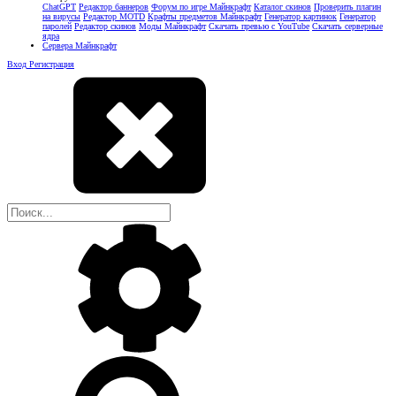
ChatGPT
Редактор баннеров
Форум по игре Майнкрафт
Каталог скинов
Проверить плагин
на вирусы
Редактор MOTD
Крафты предметов Майнкрафт
Генератор картинок
Генератор
паролей
Редактор скинов
Моды Майнкрафт
Скачать превью с YouTube
Скачать серверные
ядра
Сервера Майнкрафт
Вход
Регистрация