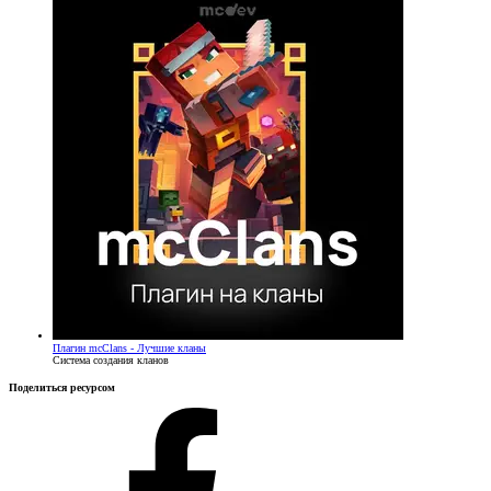
Плагин
mcClans - Лучшие кланы
Система создания кланов
Поделиться ресурсом