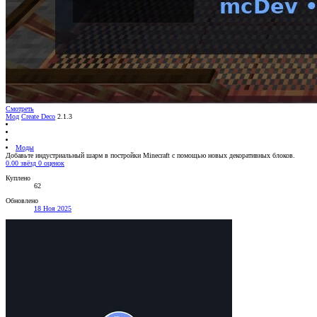
Смотреть
Мод
Create Deco
2.1.3
Моды
Добавьте индустриальный шарм в постройки Minecraft с помощью новых декоративных блоков.
0.00 звёзд
0 оценок
Куплено
62
Обновлено
18 Ноя 2025