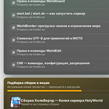
Права и команды WorldGuard
📘
Открыть на mcdev.su
start.bat / start.sh — как запустить сервер
📘
Открыть на mcdev.su
WorldBorder: прогрузка чанков и ограничение мира
📘
Открыть на mcdev.su
Символы UTF-8 для привилегий и MOTD
📘
Открыть на mcdev.su
Права и команды WorldEdit
📘
Открыть на mcdev.su
CMI — команды, конфигурация, разрешения
📘
Открыть на mcdev.su
Подборка сборок и акции
Актуальные копии проектов — переходите к ресурсам
Сборка ХолиВорлд — Копия сервера HolyWorld
Перейти на страницу сборки