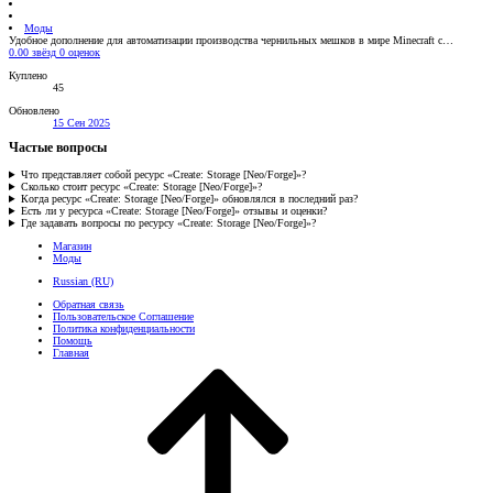
Моды
Удобное дополнение для автоматизации производства чернильных мешков в мире Minecraft с…
0.00 звёзд
0 оценок
Куплено
45
Обновлено
15 Сен 2025
Частые вопросы
Что представляет собой ресурс «Create: Storage [Neo/Forge]»?
Сколько стоит ресурс «Create: Storage [Neo/Forge]»?
Когда ресурс «Create: Storage [Neo/Forge]» обновлялся в последний раз?
Есть ли у ресурса «Create: Storage [Neo/Forge]» отзывы и оценки?
Где задавать вопросы по ресурсу «Create: Storage [Neo/Forge]»?
Магазин
Моды
Russian (RU)
Обратная связь
Пользовательское Соглашение
Политика конфиденциальности
Помощь
Главная