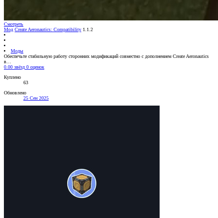
Смотреть
Мод
Create Aeronautics: Compatibility
1.1.2
Моды
Обеспечьте стабильную работу сторонних модификаций совместно с дополнением Create Aeronautics
в…
0.00 звёзд
0 оценок
Куплено
63
Обновлено
25 Сен 2025