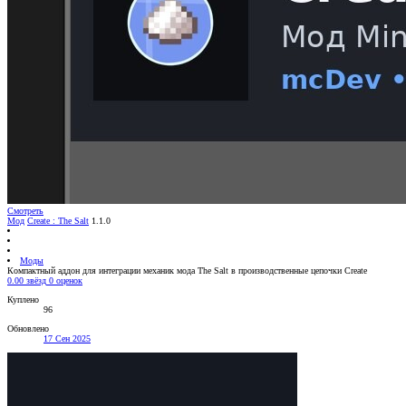
Смотреть
Мод
Create : The Salt
1.1.0
Моды
Компактный аддон для интеграции механик мода The Salt в производственные цепочки Create
0.00 звёзд
0 оценок
Куплено
96
Обновлено
17 Сен 2025