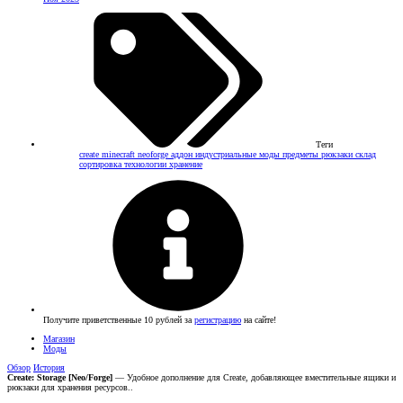
Теги
create
minecraft
neoforge
аддон
индустриальные
моды
предметы
рюкзаки
склад
сортировка
технологии
хранение
Получите приветственные 10 рублей за
регистрацию
на сайте!
Магазин
Моды
Обзор
История
Create: Storage [Neo/Forge]
— Удобное дополнение для Create, добавляющее вместительные ящики и
рюкзаки для хранения ресурсов..