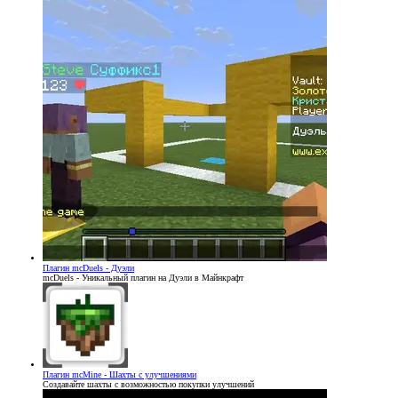
Плагин
mcDuels - Дуэли
mcDuels - Уникальный плагин на Дуэли в Майнкрафт
Плагин
mcMine - Шахты с улучшениями
Создавайте шахты с возможностью покупки улучшений