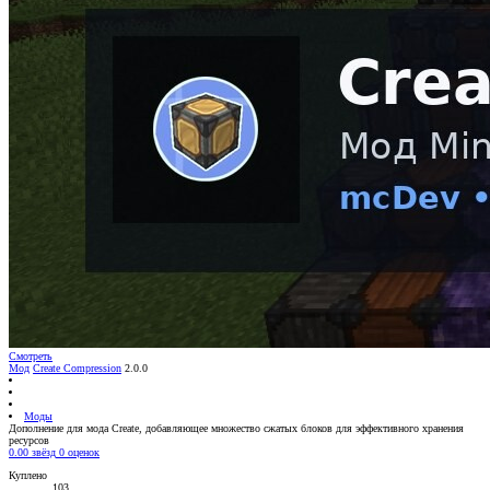
Смотреть
Мод
Create Compression
2.0.0
Моды
Дополнение для мода Create, добавляющее множество сжатых блоков для эффективного хранения
ресурсов
0.00 звёзд
0 оценок
Куплено
103