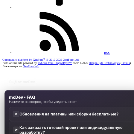
RSS
®
Community platform by XenForo
© 2010-2026 XenForo Ltd.
Parts of this site powered by
add-ons from DragonByte™
©2011-2026
DragonByte Technologies
(
Details
)
Локализация от
XenForo.Info
Ещё от mcDev
mcDev • FAQ
Нажмите на вопрос, чтобы увидеть ответ
Обновления на плагины или сборки бесплатные?
➤
Как заказать готовый проект или индивидуальную
➤
разработку?