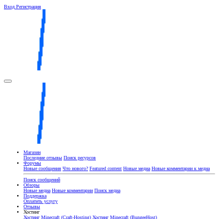
Вход
Регистрация
Магазин
Последние отзывы
Поиск ресурсов
Форумы
Новые сообщения
Что нового?
Featured content
Новые медиа
Новые комментарии к медиа
Поиск сообщений
Обзоры
Новые медиа
Новые комментарии
Поиск медиа
Поддержка
Оплатить услугу
Отзывы
Хостинг
Хостинг Minecraft (Craft-Hosting)
Хостинг Minecraft (BungeeHost)