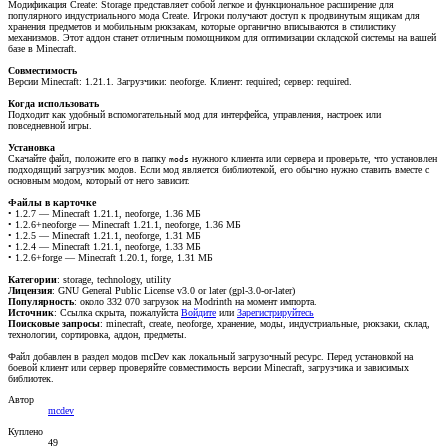
Модификация Create: Storage представляет собой легкое и функциональное расширение для
популярного индустриального мода Create. Игроки получают доступ к продвинутым ящикам для
хранения предметов и мобильным рюкзакам, которые органично вписываются в стилистику
механизмов. Этот аддон станет отличным помощником для оптимизации складской системы на вашей
базе в Minecraft.
Совместимость
Версии Minecraft: 1.21.1. Загрузчики: neoforge. Клиент: required; сервер: required.
Когда использовать
Подходит как удобный вспомогательный мод для интерфейса, управления, настроек или
повседневной игры.
Установка
Скачайте файл, положите его в папку
нужного клиента или сервера и проверьте, что установлен
mods
подходящий загрузчик модов. Если мод является библиотекой, его обычно нужно ставить вместе с
основным модом, который от него зависит.
Файлы в карточке
• 1.2.7 — Minecraft 1.21.1, neoforge, 1.36 МБ
• 1.2.6+neoforge — Minecraft 1.21.1, neoforge, 1.36 МБ
• 1.2.5 — Minecraft 1.21.1, neoforge, 1.31 МБ
• 1.2.4 — Minecraft 1.21.1, neoforge, 1.33 МБ
• 1.2.6+forge — Minecraft 1.20.1, forge, 1.31 МБ
Категории
: storage, technology, utility
Лицензия
: GNU General Public License v3.0 or later (gpl-3.0-or-later)
Популярность
: около 332 070 загрузок на Modrinth на момент импорта.
Источник
:
Ссылка скрыта, пожалуйста
Войдите
или
Зарегистрируйтесь
Поисковые запросы
: minecraft, create, neoforge, хранение, моды, индустриальные, рюкзаки, склад,
технологии, сортировка, аддон, предметы.
Файл добавлен в раздел модов mcDev как локальный загрузочный ресурс. Перед установкой на
боевой клиент или сервер проверяйте совместимость версии Minecraft, загрузчика и зависимых
библиотек.
Автор
mcdev
Куплено
49