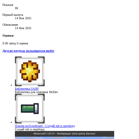
Показов
99
Первый выпуск
14 Ноя 2025
Обновление
14 Ноя 2025
Оценки
0.00 звёзд
0 оценок
Другие ресурсы пользователя mcdev
Библиотека
UtilM
Библиотека для плагинов McDev
Плагин
mcScoreboard - Создай таб и скорборд
Создай таб и скорборд