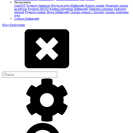
Инструменты
ChatGPT
Редактор баннеров
Форум по игре Майнкрафт
Каталог скинов
Проверить плагин
на вирусы
Редактор MOTD
Крафты предметов Майнкрафт
Генератор картинок
Генератор
паролей
Редактор скинов
Моды Майнкрафт
Скачать превью с YouTube
Скачать серверные
ядра
Сервера Майнкрафт
Вход
Регистрация