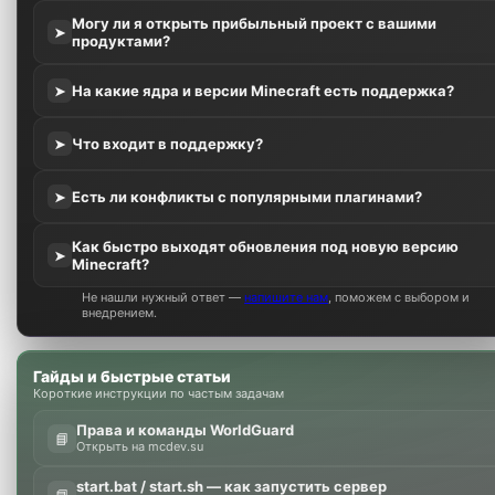
Могу ли я открыть прибыльный проект с вашими
➤
продуктами?
На какие ядра и версии Minecraft есть поддержка?
➤
Что входит в поддержку?
➤
Есть ли конфликты с популярными плагинами?
➤
Как быстро выходят обновления под новую версию
➤
Minecraft?
Не нашли нужный ответ —
напишите нам
, поможем с выбором и
внедрением.
Гайды и быстрые статьи
Короткие инструкции по частым задачам
Права и команды WorldGuard
📘
Открыть на mcdev.su
start.bat / start.sh — как запустить сервер
📘