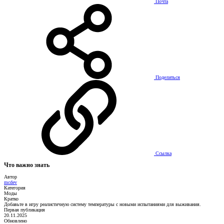
Почта
Поделиться
Ссылка
Что важно знать
Автор
mcdev
Категория
Моды
Кратко
Добавьте в игру реалистичную систему температуры с новыми испытаниями для выживания.
Первая публикация
20.11.2025
Обновлено