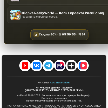
Сборка ReallyWorld — Копия проекта РилиВорлд
Перейти на страницу сборки
Скидка
90%
· ⏳
05:59:54
· 🛒
67
🔥
Контакты:
Связаться с нами
ИП Кузьмык Даниил Павлович
(ИНН 784101059209, ОГРНИП 321784700227944)
mcDev © 2016-2025 сборки и плагины для сервера Майнкрафт.
Все права защищены
Проект mcDev никак не относится к Mojang, AB.
NOT AN OFFICIAL MINECRAFT PRODUCT. NOT APPROVED BY OR ASSOCIATED