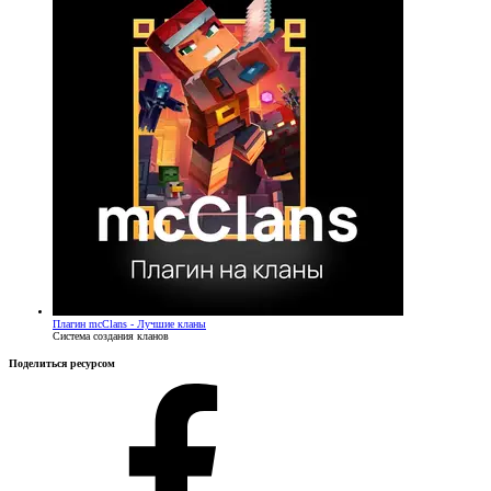
Плагин
mcClans - Лучшие кланы
Система создания кланов
Поделиться ресурсом