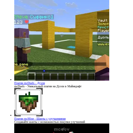
Плагин
mcDuels - Дуэли
mcDuels - Уникальный плагин на Дуэли в Майнкрафт
Плагин
mcMine - Шахты с улучшениями
Создавайте шахты с возможностью покупки улучшений