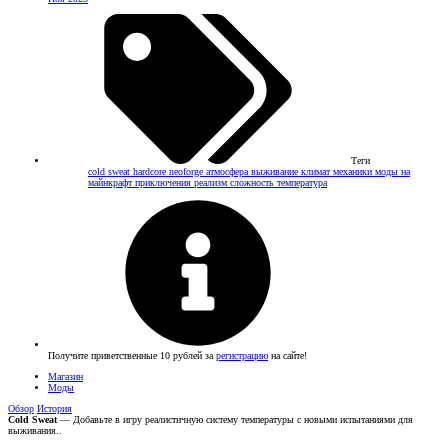
Теги
cold sweat
hardcore
neoforge
атмосфера
выживание
климат
механики
моды на
майнкрафт
приключения
реализм
сложность
температура
Получите приветственные 10 рублей за
регистрацию
на сайте!
Магазин
Моды
Обзор
История
Cold Sweat
— Добавьте в игру реалистичную систему температуры с новыми испытаниями для
выживания..