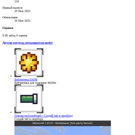
110
Первый выпуск
20 Ноя 2025
Обновление
20 Ноя 2025
Оценки
0.00 звёзд
0 оценок
Другие ресурсы пользователя mcdev
Библиотека
UtilM
Библиотека для плагинов McDev
Плагин
mcScoreboard - Создай таб и скорборд
Создай таб и скорборд