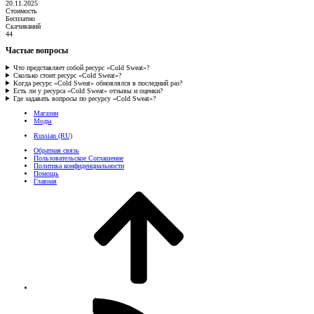
20.11.2025
Стоимость
Бесплатно
Скачиваний
44
Частые вопросы
Что представляет собой ресурс «Cold Sweat»?
Сколько стоит ресурс «Cold Sweat»?
Когда ресурс «Cold Sweat» обновлялся в последний раз?
Есть ли у ресурса «Cold Sweat» отзывы и оценки?
Где задавать вопросы по ресурсу «Cold Sweat»?
Магазин
Моды
Russian (RU)
Обратная связь
Пользовательское Соглашение
Политика конфиденциальности
Помощь
Главная