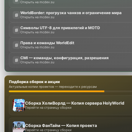
Открыть на mcdev.su
WorldBorder: прогрузка чанков и ограничение мира
📘
Открыть на mcdev.su
Символы UTF-8 для привилегий и MOTD
📘
Открыть на mcdev.su
Права и команды WorldEdit
📘
Открыть на mcdev.su
CMI — команды, конфигурация, разрешения
📘
Открыть на mcdev.su
Подборка сборок и акции
Актуальные копии проектов — переходите к ресурсам
Сборка ХолиВорлд — Копия сервера HolyWorld
Перейти на страницу сборки
Сборка ФанТайм — Копия проекта
Перейти на страницу сборки