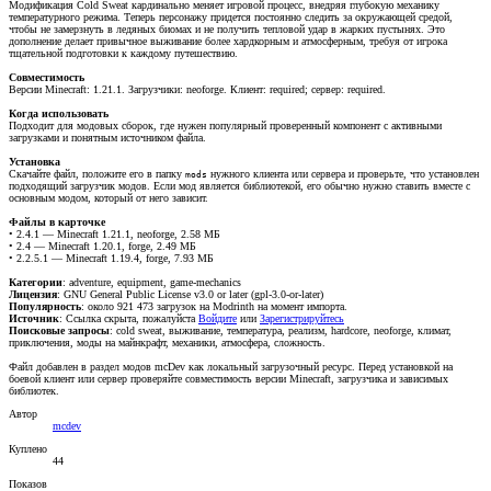
Модификация Cold Sweat кардинально меняет игровой процесс, внедряя глубокую механику
температурного режима. Теперь персонажу придется постоянно следить за окружающей средой,
чтобы не замерзнуть в ледяных биомах и не получить тепловой удар в жарких пустынях. Это
дополнение делает привычное выживание более хардкорным и атмосферным, требуя от игрока
тщательной подготовки к каждому путешествию.
Совместимость
Версии Minecraft: 1.21.1. Загрузчики: neoforge. Клиент: required; сервер: required.
Когда использовать
Подходит для модовых сборок, где нужен популярный проверенный компонент с активными
загрузками и понятным источником файла.
Установка
Скачайте файл, положите его в папку
нужного клиента или сервера и проверьте, что установлен
mods
подходящий загрузчик модов. Если мод является библиотекой, его обычно нужно ставить вместе с
основным модом, который от него зависит.
Файлы в карточке
• 2.4.1 — Minecraft 1.21.1, neoforge, 2.58 МБ
• 2.4 — Minecraft 1.20.1, forge, 2.49 МБ
• 2.2.5.1 — Minecraft 1.19.4, forge, 7.93 МБ
Категории
: adventure, equipment, game-mechanics
Лицензия
: GNU General Public License v3.0 or later (gpl-3.0-or-later)
Популярность
: около 921 473 загрузок на Modrinth на момент импорта.
Источник
:
Ссылка скрыта, пожалуйста
Войдите
или
Зарегистрируйтесь
Поисковые запросы
: cold sweat, выживание, температура, реализм, hardcore, neoforge, климат,
приключения, моды на майнкрафт, механики, атмосфера, сложность.
Файл добавлен в раздел модов mcDev как локальный загрузочный ресурс. Перед установкой на
боевой клиент или сервер проверяйте совместимость версии Minecraft, загрузчика и зависимых
библиотек.
Автор
mcdev
Куплено
44
Показов