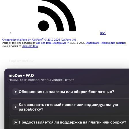
RSS
®
Community platform by XenForo
© 2010-2026 XenForo Ltd.
Parts of this site powered by
add-ons from DragonByte™
©2011-2026
DragonByte Technologies
(
Details
)
Локализация от
XenForo.Info
Ещё от mcDev
mcDev • FAQ
Нажмите на вопрос, чтобы увидеть ответ
Обновления на плагины или сборки бесплатные?
➤
Как заказать готовый проект или индивидуальную
➤
разработку?
Предоставляется ли поддержка на плагин или сборку?
➤