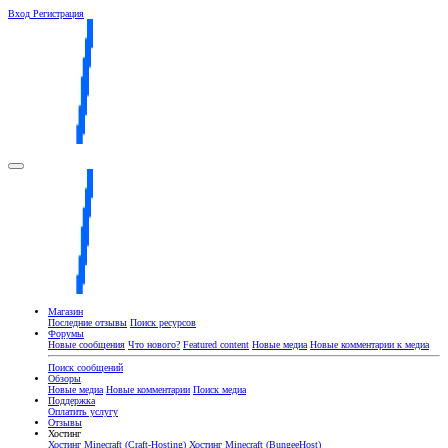
Вход
Регистрация
Магазин
Последние отзывы
Поиск ресурсов
Форумы
Новые сообщения
Что нового?
Featured content
Новые медиа
Новые комментарии к медиа
Поиск сообщений
Обзоры
Новые медиа
Новые комментарии
Поиск медиа
Поддержка
Оплатить услугу
Отзывы
Хостинг
Хостинг Minecraft (Craft-Hosting)
Хостинг Minecraft (BungeeHost)