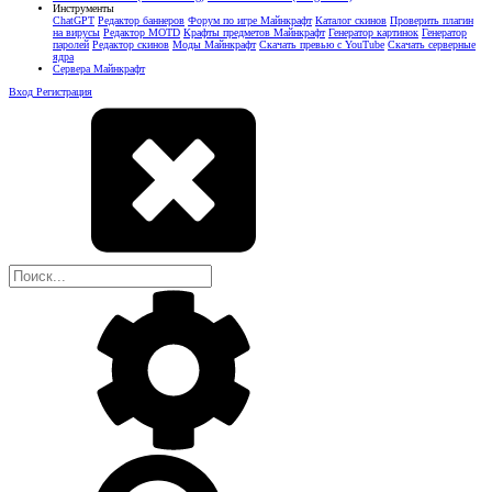
Инструменты
ChatGPT
Редактор баннеров
Форум по игре Майнкрафт
Каталог скинов
Проверить плагин
на вирусы
Редактор MOTD
Крафты предметов Майнкрафт
Генератор картинок
Генератор
паролей
Редактор скинов
Моды Майнкрафт
Скачать превью с YouTube
Скачать серверные
ядра
Сервера Майнкрафт
Вход
Регистрация