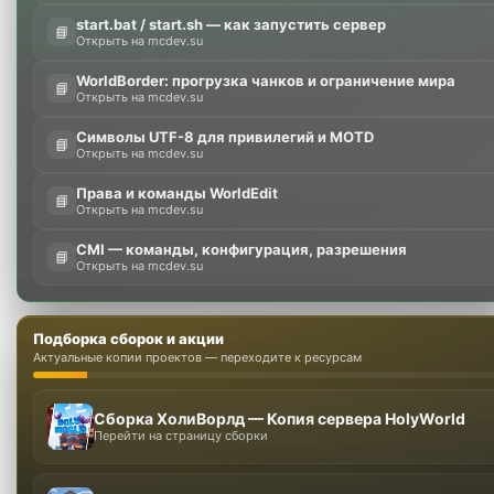
start.bat / start.sh — как запустить сервер
📘
Открыть на mcdev.su
WorldBorder: прогрузка чанков и ограничение мира
📘
Открыть на mcdev.su
Символы UTF-8 для привилегий и MOTD
📘
Открыть на mcdev.su
Права и команды WorldEdit
📘
Открыть на mcdev.su
CMI — команды, конфигурация, разрешения
📘
Открыть на mcdev.su
Подборка сборок и акции
Актуальные копии проектов — переходите к ресурсам
Сборка ХолиВорлд — Копия сервера HolyWorld
Перейти на страницу сборки