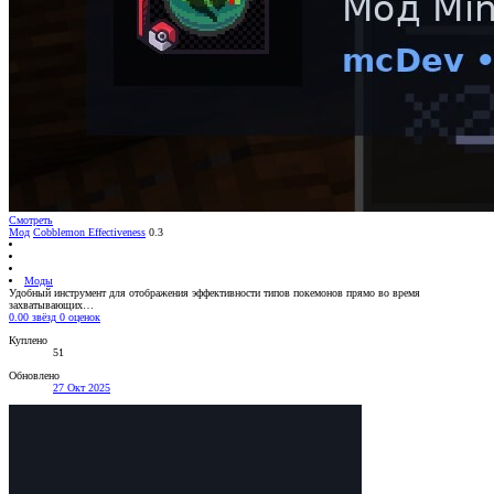
Смотреть
Мод
Cobblemon Effectiveness
0.3
Моды
Удобный инструмент для отображения эффективности типов покемонов прямо во время
захватывающих…
0.00 звёзд
0 оценок
Куплено
51
Обновлено
27 Окт 2025