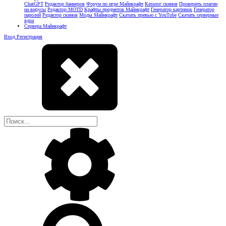
ChatGPT
Редактор баннеров
Форум по игре Майнкрафт
Каталог скинов
Проверить плагин
на вирусы
Редактор MOTD
Крафты предметов Майнкрафт
Генератор картинок
Генератор
паролей
Редактор скинов
Моды Майнкрафт
Скачать превью с YouTube
Скачать серверные
ядра
Сервера Майнкрафт
Вход
Регистрация