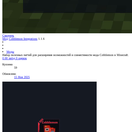
Смотреть
Мод
Cobblemon Integrations
1.1.6
Моды
Набор полезных патчей для расширения возможностей и совместимости мода Cobblemon в Minecraft.
0.00 звёзд
0 оценок
Куплено
59
Обновлено
15 Ноя 2025