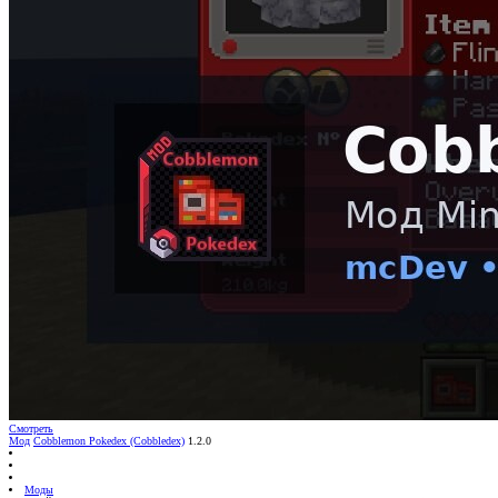
Смотреть
Мод
Cobblemon Pokedex (Cobbledex)
1.2.0
Моды