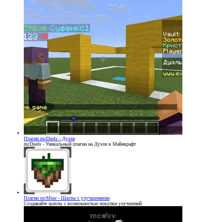
Плагин
mcDuels - Дуэли
mcDuels - Уникальный плагин на Дуэли в Майнкрафт
Плагин
mcMine - Шахты с улучшениями
Создавайте шахты с возможностью покупки улучшений