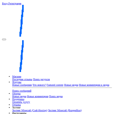
Вход
Регистрация
Магазин
Последние отзывы
Поиск ресурсов
Форумы
Новые сообщения
Что нового?
Featured content
Новые медиа
Новые комментарии к медиа
Поиск сообщений
Обзоры
Новые медиа
Новые комментарии
Поиск медиа
Поддержка
Оплатить услугу
Отзывы
Хостинг
Хостинг Minecraft (Craft-Hosting)
Хостинг Minecraft (BungeeHost)
Инструменты