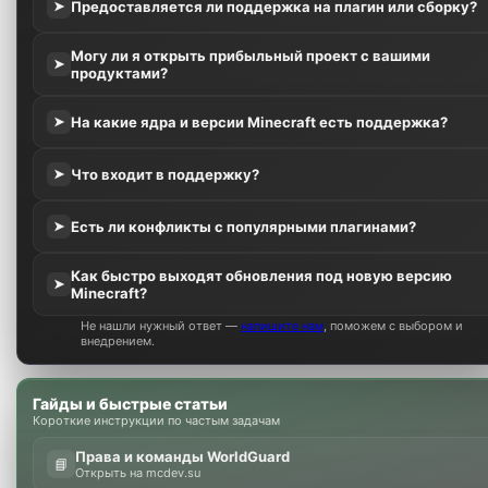
Предоставляется ли поддержка на плагин или сборку?
➤
Могу ли я открыть прибыльный проект с вашими
➤
продуктами?
На какие ядра и версии Minecraft есть поддержка?
➤
Что входит в поддержку?
➤
Есть ли конфликты с популярными плагинами?
➤
Как быстро выходят обновления под новую версию
➤
Minecraft?
Не нашли нужный ответ —
напишите нам
, поможем с выбором и
внедрением.
Гайды и быстрые статьи
Короткие инструкции по частым задачам
Права и команды WorldGuard
📘
Открыть на mcdev.su