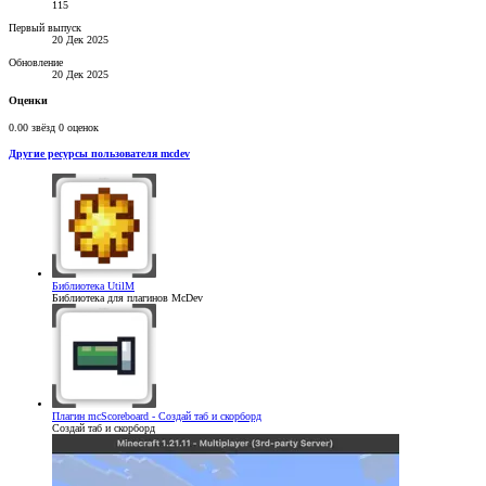
115
Первый выпуск
20 Дек 2025
Обновление
20 Дек 2025
Оценки
0.00 звёзд
0 оценок
Другие ресурсы пользователя mcdev
Библиотека
UtilM
Библиотека для плагинов McDev
Плагин
mcScoreboard - Создай таб и скорборд
Создай таб и скорборд