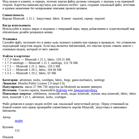
Мод нужен и клиенту, и серверу, поэтому версии файла должны совпадать у игроков и на серверной
стороне. Карточка написана вручную для каталога mcDev: здесь сохранен локальный файл, источник
и краткое назначение без копирования описания проекта целиком.
Совместимость
Версии Minecraft: 1.21.1. Загрузчики: fabric. Клиент: required; сервер: required.
Когда использовать
Используйте в новых мирах и модпаках с генерацией мира; перед добавлением в существующий мир
обязательно делайте резервную копию.
Установка
Скачайте файл, положите его в папку
нужного клиента или сервера и проверьте, что установлен
mods
подходящий загрузчик модов. Если мод является библиотекой, его обычно нужно ставить вместе с
основным модом, который от него зависит.
Файлы в карточке
• 1.7.3+fabric — Minecraft 1.21.1, fabric, 129.51 МБ
• 1.7.3+neoforge — Minecraft 1.21.1, neoforge, 122.78 МБ
• 1.7.2 — Minecraft 1.21.1, fabric, 129.5 МБ
• 1.5.2 — Minecraft 1.20.1, fabric, 104.66 МБ
• 1.3.2 — Minecraft 1.19.2, fabric, 62 МБ
Категории
: adventure, mobs, worldgen, fabric, forge, game-mechanics, neoforge
Лицензия
: Mozilla Public License 2.0 (mpl-2.0)
Популярность
: около 27 946 730 загрузок на Modrinth на момент импорта.
Источник
:
Ссылка скрыта, пожалуйста
Войдите
или
Зарегистрируйтесь
Поисковые запросы
: cobblemon, minecraft mods, моды minecraft, скачать мод minecraft, fabric, fabric
mod, minecraft 1.21.1, adventure, mobs, worldgen.
Файл добавлен в раздел модов mcDev как локальный загрузочный ресурс. Перед установкой на
боевой клиент или сервер проверяйте совместимость версии Minecraft, загрузчика и зависимых
библиотек.
Автор
mcdev
Куплено
115
Показов