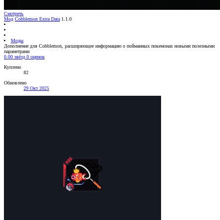
Смотреть
Мод
Cobblemon Extra Data
1.1.0
Моды
Дополнение для Cobblemon, расширяющее информацию о пойманных покемонах новыми полезными
параметрами
0.00 звёзд
0 оценок
Куплено
82
Обновлено
29 Окт 2025