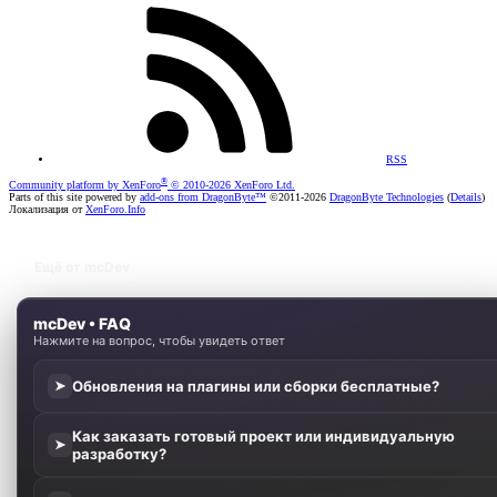
RSS
®
Community platform by XenForo
© 2010-2026 XenForo Ltd.
Parts of this site powered by
add-ons from DragonByte™
©2011-2026
DragonByte Technologies
(
Details
)
Локализация от
XenForo.Info
Ещё от mcDev
mcDev • FAQ
Нажмите на вопрос, чтобы увидеть ответ
Обновления на плагины или сборки бесплатные?
➤
Как заказать готовый проект или индивидуальную
➤
разработку?