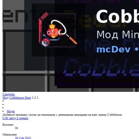
Смотреть
Мод
Cobblemon Hunt
1.2.1
Моды
Добавьте механику охоты на покемонов с денежными наградами на ваш сервер Cobblemon
0.00 звёзд
0 оценок
Куплено
50
Обновлено
28 Сен 2025