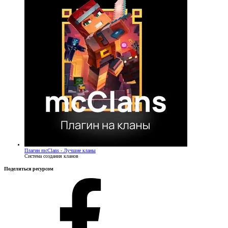
Плагин
mcClans - Лучшие кланы
Система создания кланов
Поделиться ресурсом