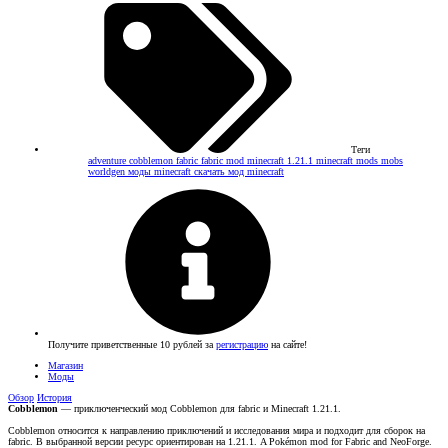
Теги
adventure
cobblemon
fabric
fabric mod
minecraft 1.21.1
minecraft mods
mobs
worldgen
моды minecraft
скачать мод minecraft
Получите приветственные 10 рублей за
регистрацию
на сайте!
Магазин
Моды
Обзор
История
Cobblemon
— приключенческий мод Cobblemon для fabric и Minecraft 1.21.1.
Cobblemon относится к направлению приключений и исследования мира и подходит для сборок на
fabric. В выбранной версии ресурс ориентирован на 1.21.1. A Pokémon mod for Fabric and NeoForge.