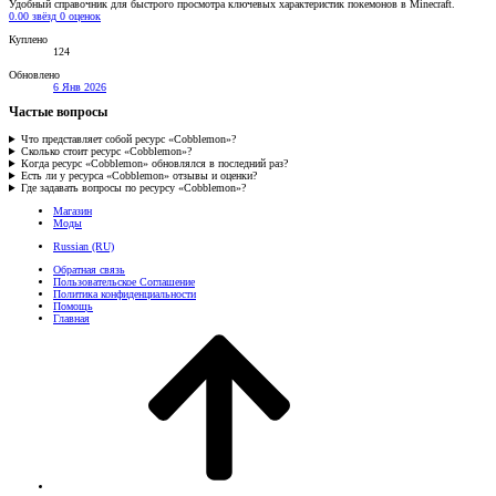
Удобный справочник для быстрого просмотра ключевых характеристик покемонов в Minecraft.
0.00 звёзд
0 оценок
Куплено
124
Обновлено
6 Янв 2026
Частые вопросы
Что представляет собой ресурс «Cobblemon»?
Сколько стоит ресурс «Cobblemon»?
Когда ресурс «Cobblemon» обновлялся в последний раз?
Есть ли у ресурса «Cobblemon» отзывы и оценки?
Где задавать вопросы по ресурсу «Cobblemon»?
Магазин
Моды
Russian (RU)
Обратная связь
Пользовательское Соглашение
Политика конфиденциальности
Помощь
Главная