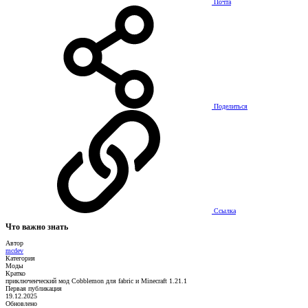
Почта
Поделиться
Ссылка
Что важно знать
Автор
mcdev
Категория
Моды
Кратко
приключенческий мод Cobblemon для fabric и Minecraft 1.21.1
Первая публикация
19.12.2025
Обновлено