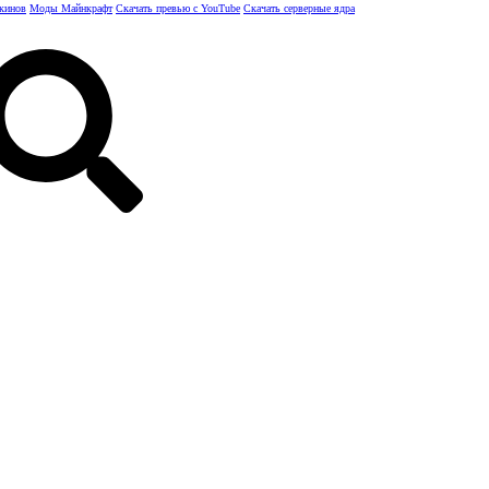
скинов
Моды Майнкрафт
Скачать превью с YouTube
Скачать серверные ядра