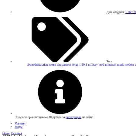
Дата создания
1 Окт 2
Теги
cbcmodernwarfare
create big cannons
forge 1.20.1
military mod
minecraft mods
modern w
Получите приветственные 10 рублей за
регистрацию
на сайте!
Магазин
Моды
Обзор
История