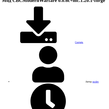
Мод
CBCModernWarfare
0.0.6c+mc.1.20.1-forge
Скачать
Автор
mcdev