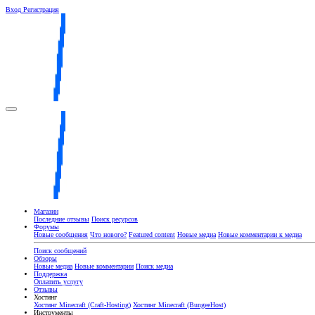
Вход
Регистрация
Магазин
Последние отзывы
Поиск ресурсов
Форумы
Новые сообщения
Что нового?
Featured content
Новые медиа
Новые комментарии к медиа
Поиск сообщений
Обзоры
Новые медиа
Новые комментарии
Поиск медиа
Поддержка
Оплатить услугу
Отзывы
Хостинг
Хостинг Minecraft (Craft-Hosting)
Хостинг Minecraft (BungeeHost)
Инструменты