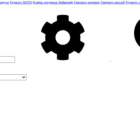
 вирусы
Редактор MOTD
Крафты предметов Майнкрафт
Генератор картинок
Генератор паролей
Редактор 