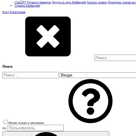
ChatGPT
Редактор баннеров
Форум по игре Майнкрафт
Каталог скинов
Проверить плагин на
Сервера Майнкрафт
Вход
Регистрация
Поиск
Искать только в заголовках
От: