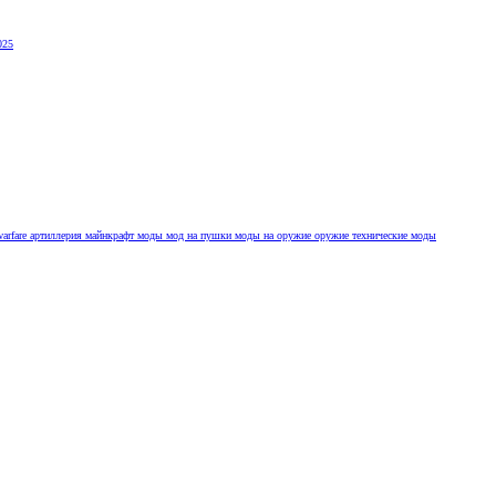
025
arfare
артиллерия
майнкрафт моды
мод на пушки
моды на оружие
оружие
технические моды