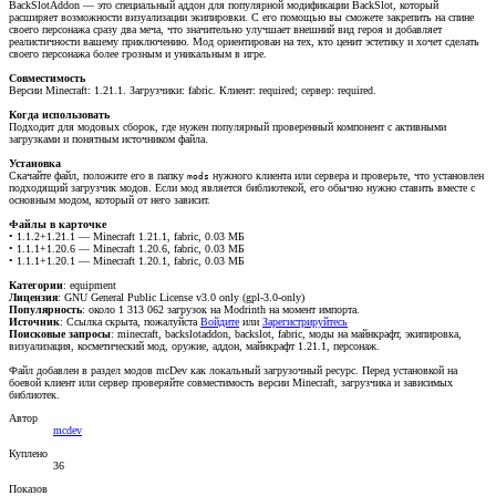
BackSlotAddon — это специальный аддон для популярной модификации BackSlot, который
расширяет возможности визуализации экипировки. С его помощью вы сможете закрепить на спине
своего персонажа сразу два меча, что значительно улучшает внешний вид героя и добавляет
реалистичности вашему приключению. Мод ориентирован на тех, кто ценит эстетику и хочет сделать
своего персонажа более грозным и уникальным в игре.
Совместимость
Версии Minecraft: 1.21.1. Загрузчики: fabric. Клиент: required; сервер: required.
Когда использовать
Подходит для модовых сборок, где нужен популярный проверенный компонент с активными
загрузками и понятным источником файла.
Установка
Скачайте файл, положите его в папку
нужного клиента или сервера и проверьте, что установлен
mods
подходящий загрузчик модов. Если мод является библиотекой, его обычно нужно ставить вместе с
основным модом, который от него зависит.
Файлы в карточке
• 1.1.2+1.21.1 — Minecraft 1.21.1, fabric, 0.03 МБ
• 1.1.1+1.20.6 — Minecraft 1.20.6, fabric, 0.03 МБ
• 1.1.1+1.20.1 — Minecraft 1.20.1, fabric, 0.03 МБ
Категории
: equipment
Лицензия
: GNU General Public License v3.0 only (gpl-3.0-only)
Популярность
: около 1 313 062 загрузок на Modrinth на момент импорта.
Источник
:
Ссылка скрыта, пожалуйста
Войдите
или
Зарегистрируйтесь
Поисковые запросы
: minecraft, backslotaddon, backslot, fabric, моды на майнкрафт, экипировка,
визуализация, косметический мод, оружие, аддон, майнкрафт 1.21.1, персонаж.
Файл добавлен в раздел модов mcDev как локальный загрузочный ресурс. Перед установкой на
боевой клиент или сервер проверяйте совместимость версии Minecraft, загрузчика и зависимых
библиотек.
Автор
mcdev
Куплено
36
Показов