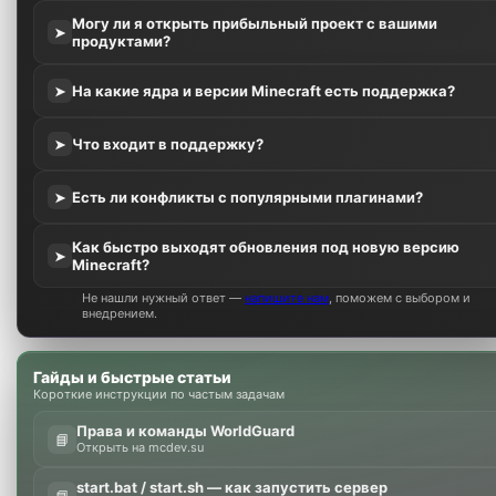
Могу ли я открыть прибыльный проект с вашими
➤
продуктами?
На какие ядра и версии Minecraft есть поддержка?
➤
Что входит в поддержку?
➤
Есть ли конфликты с популярными плагинами?
➤
Как быстро выходят обновления под новую версию
➤
Minecraft?
Не нашли нужный ответ —
напишите нам
, поможем с выбором и
внедрением.
Гайды и быстрые статьи
Короткие инструкции по частым задачам
Права и команды WorldGuard
📘
Открыть на mcdev.su
start.bat / start.sh — как запустить сервер
📘