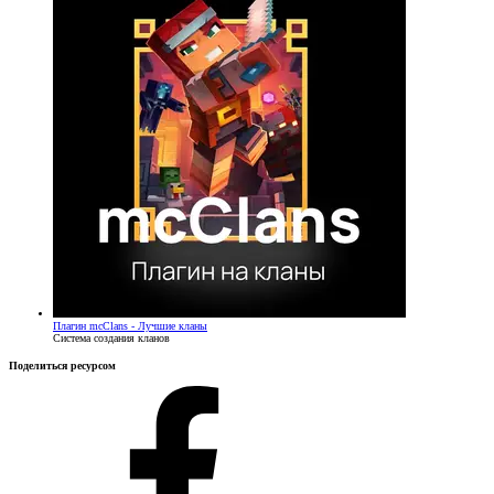
Плагин
mcClans - Лучшие кланы
Система создания кланов
Поделиться ресурсом