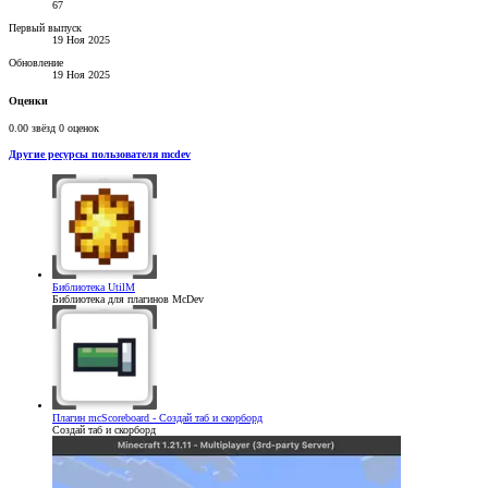
67
Первый выпуск
19 Ноя 2025
Обновление
19 Ноя 2025
Оценки
0.00 звёзд
0 оценок
Другие ресурсы пользователя mcdev
Библиотека
UtilM
Библиотека для плагинов McDev
Плагин
mcScoreboard - Создай таб и скорборд
Создай таб и скорборд