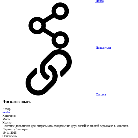
Почта
Поделиться
Ссылка
Что важно знать
Автор
mcdev
Категория
Моды
Кратко
Полезное дополнение для визуального отображения двух мечей за спиной персонажа в Minecraft.
Первая публикация
19.11.2025
Обновлено