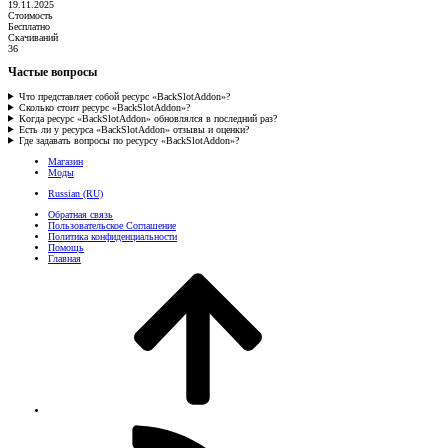
19.11.2025
Стоимость
Бесплатно
Скачиваний
36
Частые вопросы
Что представляет собой ресурс «BackSlotAddon»?
Сколько стоит ресурс «BackSlotAddon»?
Когда ресурс «BackSlotAddon» обновлялся в последний раз?
Есть ли у ресурса «BackSlotAddon» отзывы и оценки?
Где задавать вопросы по ресурсу «BackSlotAddon»?
Магазин
Моды
Russian (RU)
Обратная связь
Пользовательское Соглашение
Политика конфиденциальности
Помощь
Главная