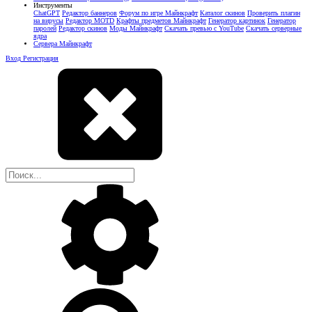
Инструменты
ChatGPT
Редактор баннеров
Форум по игре Майнкрафт
Каталог скинов
Проверить плагин
на вирусы
Редактор MOTD
Крафты предметов Майнкрафт
Генератор картинок
Генератор
паролей
Редактор скинов
Моды Майнкрафт
Скачать превью с YouTube
Скачать серверные
ядра
Сервера Майнкрафт
Вход
Регистрация