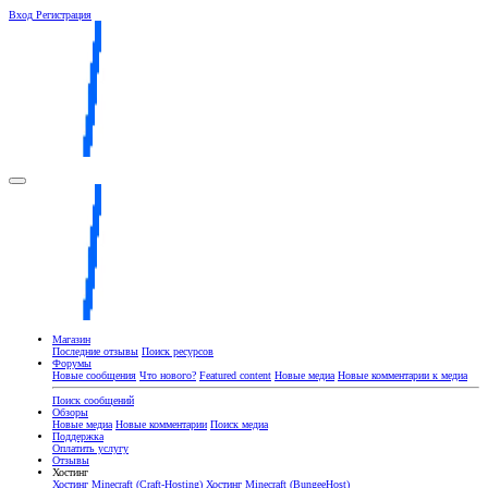
Вход
Регистрация
Магазин
Последние отзывы
Поиск ресурсов
Форумы
Новые сообщения
Что нового?
Featured content
Новые медиа
Новые комментарии к медиа
Поиск сообщений
Обзоры
Новые медиа
Новые комментарии
Поиск медиа
Поддержка
Оплатить услугу
Отзывы
Хостинг
Хостинг Minecraft (Craft-Hosting)
Хостинг Minecraft (BungeeHost)