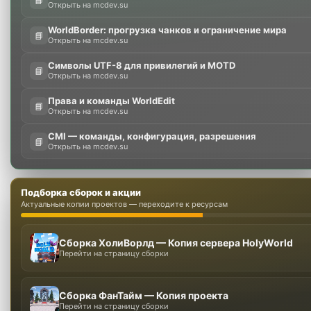
Открыть на mcdev.su
WorldBorder: прогрузка чанков и ограничение мира
📘
Открыть на mcdev.su
Символы UTF-8 для привилегий и MOTD
📘
Открыть на mcdev.su
Права и команды WorldEdit
📘
Открыть на mcdev.su
CMI — команды, конфигурация, разрешения
📘
Открыть на mcdev.su
Подборка сборок и акции
Актуальные копии проектов — переходите к ресурсам
Сборка ХолиВорлд — Копия сервера HolyWorld
Перейти на страницу сборки
Сборка ФанТайм — Копия проекта
Перейти на страницу сборки