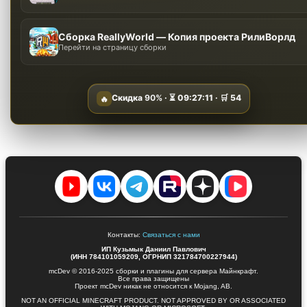
Сборка ReallyWorld — Копия проекта РилиВорлд
Перейти на страницу сборки
Скидка
90%
· ⏳
09:27:10
· 🛒
54
🔥
Контакты:
Связаться с нами
ИП Кузьмык Даниил Павлович
(ИНН 784101059209, ОГРНИП 321784700227944)
mcDev © 2016-2025 сборки и плагины для сервера Майнкрафт.
Все права защищены
Проект mcDev никак не относится к Mojang, AB.
NOT AN OFFICIAL MINECRAFT PRODUCT. NOT APPROVED BY OR ASSOCIATED