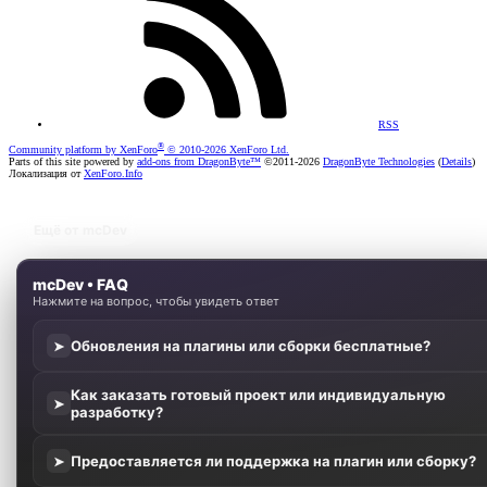
RSS
®
Community platform by XenForo
© 2010-2026 XenForo Ltd.
Parts of this site powered by
add-ons from DragonByte™
©2011-2026
DragonByte Technologies
(
Details
)
Локализация от
XenForo.Info
Ещё от mcDev
mcDev • FAQ
Нажмите на вопрос, чтобы увидеть ответ
Обновления на плагины или сборки бесплатные?
➤
Как заказать готовый проект или индивидуальную
➤
разработку?
Предоставляется ли поддержка на плагин или сборку?
➤