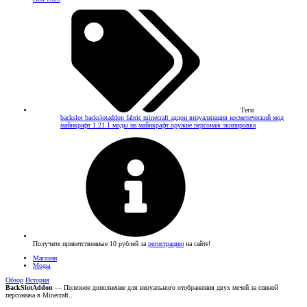
Теги
backslot
backslotaddon
fabric
minecraft
аддон
визуализация
косметический мод
майнкрафт 1.21.1
моды на майнкрафт
оружие
персонаж
экипировка
Получите приветственные 10 рублей за
регистрацию
на сайте!
Магазин
Моды
Обзор
История
BackSlotAddon
— Полезное дополнение для визуального отображения двух мечей за спиной
персонажа в Minecraft..