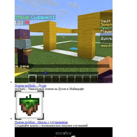
Плагин
mcDuels - Дуэли
mcDuels - Уникальный плагин на Дуэли в Майнкрафт
Плагин
mcMine - Шахты с улучшениями
Создавайте шахты с возможностью покупки улучшений