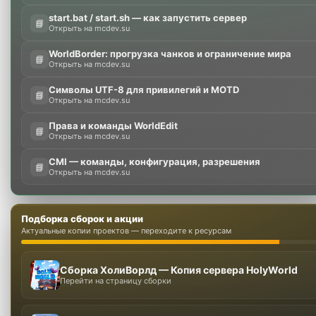
start.bat / start.sh — как запустить сервер
📘
Открыть на mcdev.su
WorldBorder: прогрузка чанков и ограничение мира
📘
Открыть на mcdev.su
Символы UTF-8 для привилегий и MOTD
📘
Открыть на mcdev.su
Права и команды WorldEdit
📘
Открыть на mcdev.su
CMI — команды, конфигурация, разрешения
📘
Открыть на mcdev.su
Подборка сборок и акции
Актуальные копии проектов — переходите к ресурсам
Сборка ХолиВорлд — Копия сервера HolyWorld
Перейти на страницу сборки