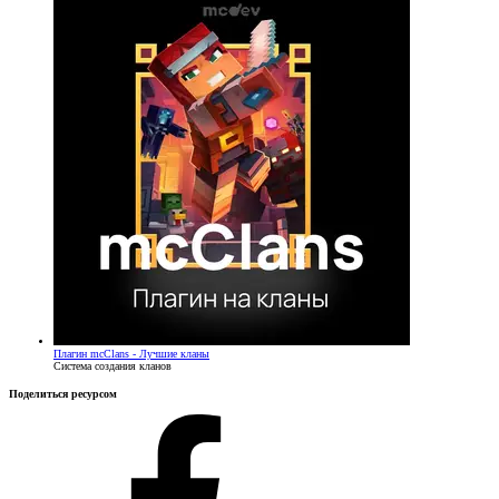
Плагин
mcClans - Лучшие кланы
Система создания кланов
Поделиться ресурсом