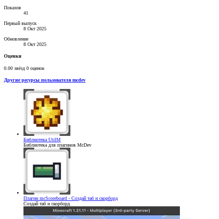
Показов
41
Первый выпуск
8 Окт 2025
Обновление
8 Окт 2025
Оценки
0.00 звёзд
0 оценок
Другие ресурсы пользователя mcdev
Библиотека
UtilM
Библиотека для плагинов McDev
Плагин
mcScoreboard - Создай таб и скорборд
Создай таб и скорборд