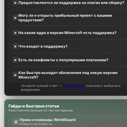
Предоставляется ли поддержка на плагин или сборку?
➤
Могу ли я открыть прибыльный проект с вашими
➤
продуктами?
На какие ядра и версии Minecraft есть поддержка?
➤
Что входит в поддержку?
➤
Есть ли конфликты с популярными плагинами?
➤
Как быстро выходят обновления под новую версию
➤
Minecraft?
Не нашли нужный ответ —
напишите нам
, поможем с выбором и
внедрением.
Гайды и быстрые статьи
Короткие инструкции по частым задачам
Права и команды WorldGuard
📘
Открыть на mcdev.su