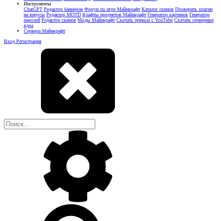
Инструменты
ChatGPT
Редактор баннеров
Форум по игре Майнкрафт
Каталог скинов
Проверить плагин
на вирусы
Редактор MOTD
Крафты предметов Майнкрафт
Генератор картинок
Генератор
паролей
Редактор скинов
Моды Майнкрафт
Скачать превью с YouTube
Скачать серверные
ядра
Сервера Майнкрафт
Вход
Регистрация