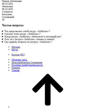
Первая публикация
08.10.2025
Обновлено
08.10.2025
Стоимость
Бесплатно
Скачиваний
39
Частые вопросы
Что представляет собой ресурс «ArdaGrass»?
Сколько стоит ресурс «ArdaGrass»?
Когда ресурс «ArdaGrass» обновлялся в последний раз?
Есть ли у ресурса «ArdaGrass» отзывы и оценки?
Где задавать вопросы по ресурсу «ArdaGrass»?
Магазин
Моды
Russian (RU)
Обратная связь
Пользовательское Соглашение
Политика конфиденциальности
Помощь
Главная