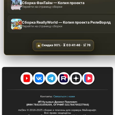
Сборка ФанТайм — Копия проекта
Перейти на страницу сборки
Сборка ReallyWorld — Копия проекта РилиВорлд
Перейти на страницу сборки
Скидка
90%
· ⏳
03:41:45
· 🛒
76
🔥
Контакты:
Связаться с нами
ИП Кузьмык Даниил Павлович
(ИНН 784101059209, ОГРНИП 321784700227944)
mcDev © 2016-2025 сборки и плагины для сервера Майнкрафт.
Все права защищены