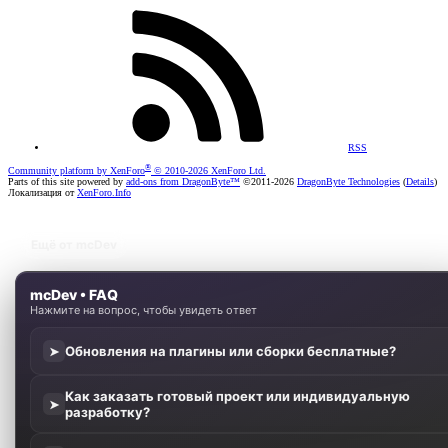
RSS
®
Community platform by XenForo
© 2010-2026 XenForo Ltd.
Parts of this site powered by
add-ons from DragonByte™
©2011-2026
DragonByte Technologies
(
Details
)
Локализация от
XenForo.Info
Ещё от mcDev
mcDev • FAQ
Нажмите на вопрос, чтобы увидеть ответ
Обновления на плагины или сборки бесплатные?
➤
Как заказать готовый проект или индивидуальную
➤
разработку?