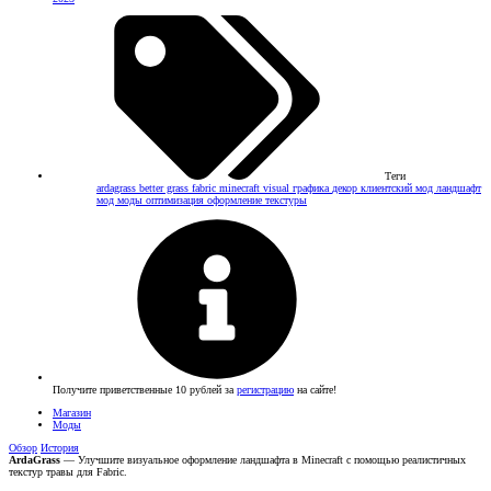
Теги
ardagrass
better grass
fabric
minecraft
visual
графика
декор
клиентский мод
ландшафт
мод
моды
оптимизация
оформление
текстуры
Получите приветственные 10 рублей за
регистрацию
на сайте!
Магазин
Моды
Обзор
История
ArdaGrass
— Улучшите визуальное оформление ландшафта в Minecraft с помощью реалистичных
текстур травы для Fabric.