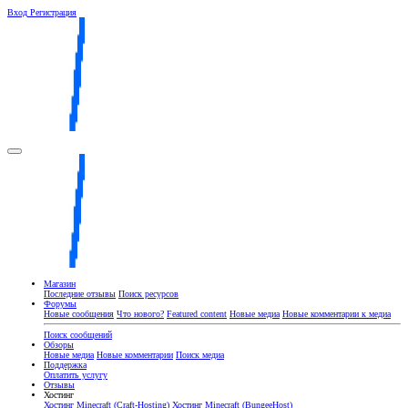
Вход
Регистрация
Магазин
Последние отзывы
Поиск ресурсов
Форумы
Новые сообщения
Что нового?
Featured content
Новые медиа
Новые комментарии к медиа
Поиск сообщений
Обзоры
Новые медиа
Новые комментарии
Поиск медиа
Поддержка
Оплатить услугу
Отзывы
Хостинг
Хостинг Minecraft (Craft-Hosting)
Хостинг Minecraft (BungeeHost)