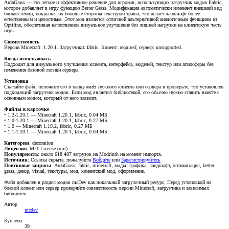
ArdaGrass — это легкое и эффективное решение для игроков, использующих загрузчик модов Fabric,
которое добавляет в игру функцию Better Grass. Модификация автоматически изменяет внешний вид
блоков земли, покрывая их боковые стороны текстурой травы, что делает ландшафт более
естественным и целостным. Этот мод является отличной альтернативой аналогичным функциям из
Optifine, обеспечивая качественное визуальное улучшение без лишней нагрузки на клиентскую часть
игры.
Совместимость
Версии Minecraft: 1.20.1. Загрузчики: fabric. Клиент: required; сервер: unsupported.
Когда использовать
Подходит для визуального улучшения клиента, интерфейса, моделей, текстур или атмосферы без
изменения базовой логики сервера.
Установка
Скачайте файл, положите его в папку
нужного клиента или сервера и проверьте, что установлен
mods
подходящий загрузчик модов. Если мод является библиотекой, его обычно нужно ставить вместе с
основным модом, который от него зависит.
Файлы в карточке
• 1.2-1.20.1 — Minecraft 1.20.1, fabric, 0.04 МБ
• 1.0-1.20.1 — Minecraft 1.20.1, fabric, 0.27 МБ
• 1.0 — Minecraft 1.19.2, fabric, 0.27 МБ
• 1.1-1.20.1 — Minecraft 1.20.1, fabric, 0.04 МБ
Категории
: decoration
Лицензия
: MIT License (mit)
Популярность
: около 618 487 загрузок на Modrinth на момент импорта.
Источник
:
Ссылка скрыта, пожалуйста
Войдите
или
Зарегистрируйтесь
Поисковые запросы
: ArdaGrass, fabric, minecraft, моды, графика, ландшафт, оптимизация, better
grass, декор, visual, текстуры, мод, клиентский мод, оформление.
Файл добавлен в раздел модов mcDev как локальный загрузочный ресурс. Перед установкой на
боевой клиент или сервер проверяйте совместимость версии Minecraft, загрузчика и зависимых
библиотек.
Автор
mcdev
Куплено
39