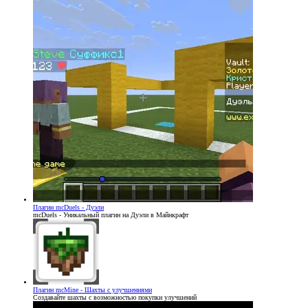
Плагин
mcDuels - Дуэли
mcDuels - Уникальный плагин на Дуэли в Майнкрафт
Плагин
mcMine - Шахты с улучшениями
Создавайте шахты с возможностью покупки улучшений