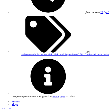
Дата создания
20 Дек 
Теги
ambientsounds
decoration
fabric
fabric mod
forge
minecraft 26.1.2
minecraft mods
neofo
Получите приветственные 10 рублей за
регистрацию
на сайте!
Магазин
Моды