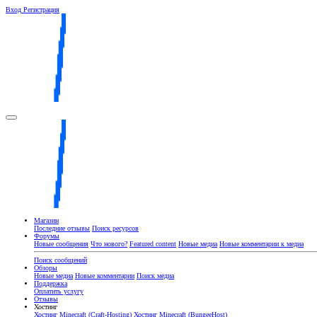
Вход
Регистрация
Магазин
Последние отзывы
Поиск ресурсов
Форумы
Новые сообщения
Что нового?
Featured content
Новые медиа
Новые комментарии к медиа
Поиск сообщений
Обзоры
Новые медиа
Новые комментарии
Поиск медиа
Поддержка
Оплатить услугу
Отзывы
Хостинг
Хостинг Minecraft (Craft-Hosting)
Хостинг Minecraft (BungeeHost)