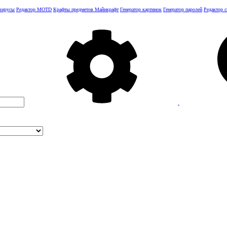
 вирусы
Редактор MOTD
Крафты предметов Майнкрафт
Генератор картинок
Генератор паролей
Редактор 