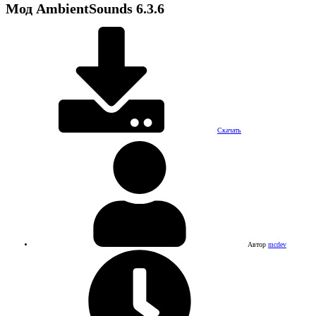
Мод
AmbientSounds
6.3.6
Скачать
Автор
mcdev