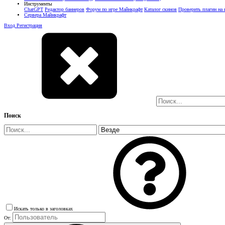
Инструменты
ChatGPT
Редактор баннеров
Форум по игре Майнкрафт
Каталог скинов
Проверить плагин на
Сервера Майнкрафт
Вход
Регистрация
Поиск
Искать только в заголовках
От: