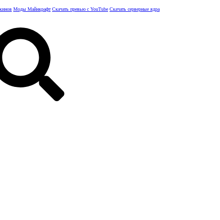
скинов
Моды Майнкрафт
Скачать превью с YouTube
Скачать серверные ядра