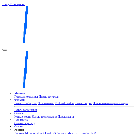
Вход
Регистрация
Магазин
Последние отзывы
Поиск ресурсов
Форумы
Новые сообщения
Что нового?
Featured content
Новые медиа
Новые комментарии к медиа
Поиск сообщений
Обзоры
Новые медиа
Новые комментарии
Поиск медиа
Поддержка
Оплатить услугу
Отзывы
Хостинг
Хостинг Minecraft (Craft-Hosting)
Хостинг Minecraft (BungeeHost)