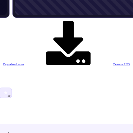
Случайный скин
Скачать PNG
★
10