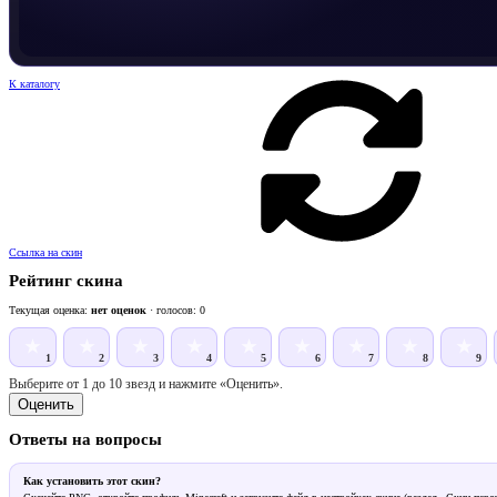
К каталогу
Ссылка на скин
Рейтинг скина
Текущая оценка:
нет оценок
· голосов: 0
★
★
★
★
★
★
★
★
★
1
2
3
4
5
6
7
8
9
Выберите от 1 до 10 звезд и нажмите «Оценить».
Оценить
Ответы на вопросы
Как установить этот скин?