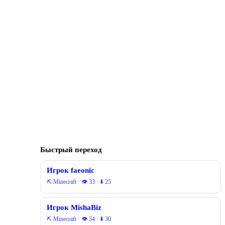
Быстрый переход
Игрок faeonic
⛏️ Minecraft · 👁 33 · ⬇ 25
Игрок MishaBiz
⛏️ Minecraft · 👁 34 · ⬇ 30