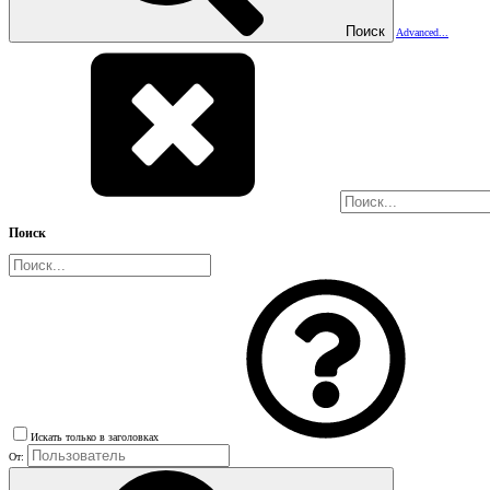
Поиск
Advanced...
Поиск
Искать только в заголовках
От: