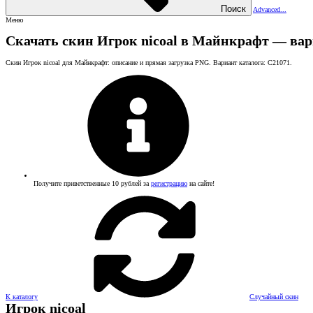
Поиск
Advanced...
Меню
Скачать скин Игрок nicoal в Майнкрафт — вар
Скин Игрок nicoal для Майнкрафт: описание и прямая загрузка PNG. Вариант каталога: C21071.
Получите приветственные 10 рублей за
регистрацию
на сайте!
К каталогу
Случайный скин
Игрок nicoal