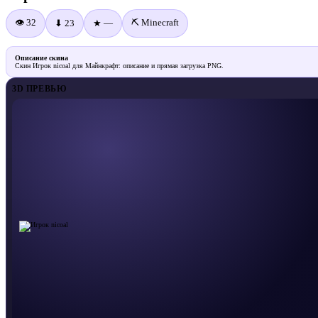
👁 32
⛏️ Minecraft
⬇ 23
★ —
Описание скина
Скин Игрок nicoal для Майнкрафт: описание и прямая загрузка PNG.
3D ПРЕВЬЮ