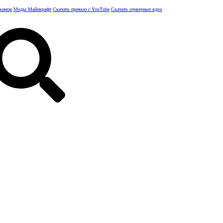
скинов
Моды Майнкрафт
Скачать превью с YouTube
Скачать серверные ядра