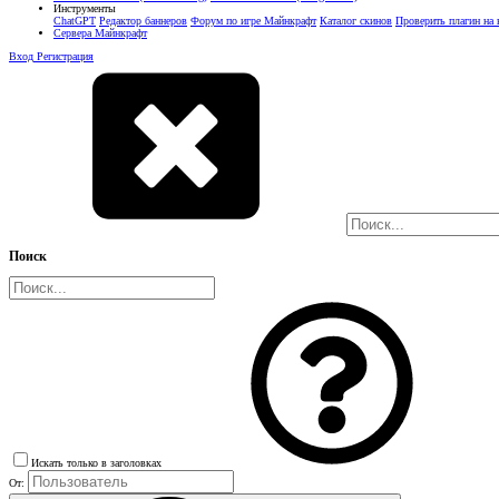
Инструменты
ChatGPT
Редактор баннеров
Форум по игре Майнкрафт
Каталог скинов
Проверить плагин на
Сервера Майнкрафт
Вход
Регистрация
Поиск
Искать только в заголовках
От: