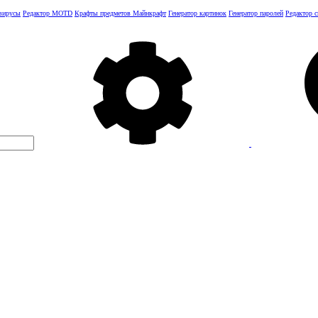
 вирусы
Редактор MOTD
Крафты предметов Майнкрафт
Генератор картинок
Генератор паролей
Редактор 