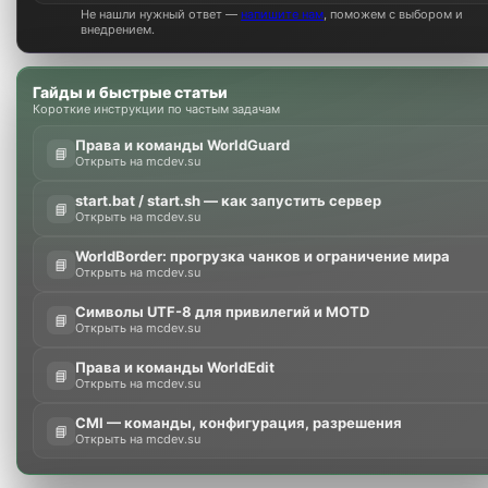
Не нашли нужный ответ —
напишите нам
, поможем с выбором и
внедрением.
Гайды и быстрые статьи
Короткие инструкции по частым задачам
Права и команды WorldGuard
📘
Открыть на mcdev.su
start.bat / start.sh — как запустить сервер
📘
Открыть на mcdev.su
WorldBorder: прогрузка чанков и ограничение мира
📘
Открыть на mcdev.su
Символы UTF-8 для привилегий и MOTD
📘
Открыть на mcdev.su
Права и команды WorldEdit
📘
Открыть на mcdev.su
CMI — команды, конфигурация, разрешения
📘
Открыть на mcdev.su