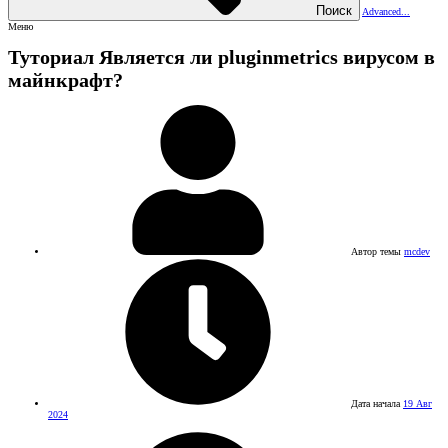
Поиск
Advanced...
Меню
Туториал
Является ли pluginmetrics вирусом в
майнкрафт?
Автор темы
mcdev
Дата начала
19 Авг
2024