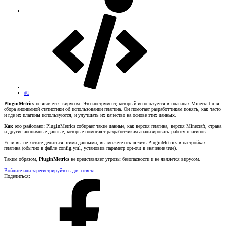
#1
PluginMetrics
не является вирусом. Это инструмент, который используется в плагинах Minecraft для
сбора анонимной статистики об использовании плагина. Он помогает разработчикам понять, как часто
и где их плагины используются, и улучшать их качество на основе этих данных.
Как это работает:
PluginMetrics собирает такие данные, как версия плагина, версия Minecraft, страна
и другие анонимные данные, которые помогают разработчикам анализировать работу плагинов.
Если вы не хотите делиться этими данными, вы можете отключить PluginMetrics в настройках
плагина (обычно в файле config.yml, установив параметр opt-out в значение true).
Таким образом,
PluginMetrics
не представляет угрозы безопасности и не является вирусом.
Войдите или зарегистрируйтесь для ответа.
Поделиться: