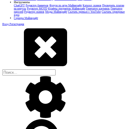
Инструменты
ChatGPT
Редактор баннеров
Форум по игре Майнкрафт
Каталог скинов
Проверить плагин
на вирусы
Редактор MOTD
Крафты предметов Майнкрафт
Генератор картинок
Генератор
паролей
Редактор скинов
Моды Майнкрафт
Скачать превью с YouTube
Скачать серверные
ядра
Сервера Майнкрафт
Вход
Регистрация