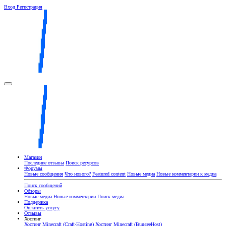
Вход
Регистрация
Магазин
Последние отзывы
Поиск ресурсов
Форумы
Новые сообщения
Что нового?
Featured content
Новые медиа
Новые комментарии к медиа
Поиск сообщений
Обзоры
Новые медиа
Новые комментарии
Поиск медиа
Поддержка
Оплатить услугу
Отзывы
Хостинг
Хостинг Minecraft (Craft-Hosting)
Хостинг Minecraft (BungeeHost)