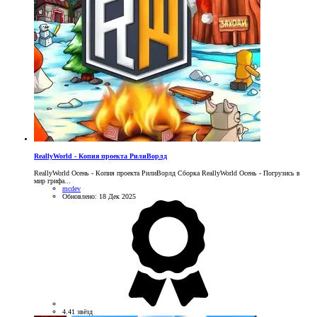
ReallyWorld - Копия проекта РилиВорлд
ReallyWorld Осень - Копия проекта РилиВорлд Сборка ReallyWorld Осень - Погрузись в
мир грифа...
mcdev
Обновлено:
18 Дек 2025
4.41 звёзд