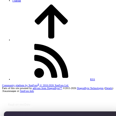
Главная
RSS
®
Community platform by XenForo
© 2010-2026 XenForo Ltd.
Parts of this site powered by
add-ons from DragonByte™
©2011-2026
DragonByte Technologies
(
Details
)
Локализация от
XenForo.Info
Ещё от mcDev