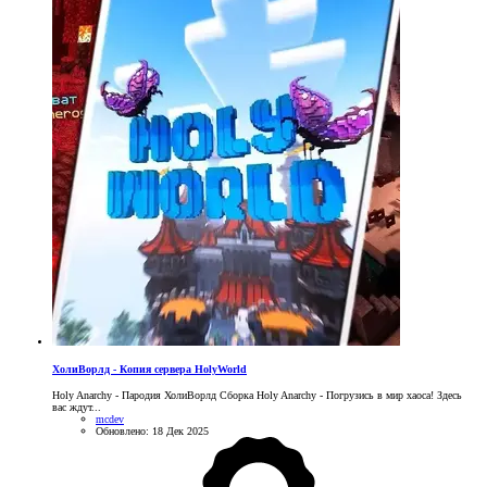
ХолиВорлд - Копия сервера HolyWorld
Holy Anarchy - Пародия ХолиВорлд Сборка Holy Anarchy - Погрузись в мир хаоса! Здесь
вас ждут...
mcdev
Обновлено:
18 Дек 2025