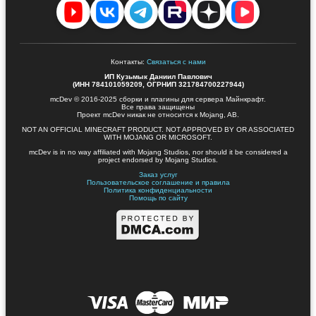
Контакты:
Связаться с нами
ИП Кузьмык Даниил Павлович
(ИНН 784101059209, ОГРНИП 321784700227944)
mcDev © 2016-2025 сборки и плагины для сервера Майнкрафт.
Все права защищены
Проект mcDev никак не относится к Mojang, AB.
NOT AN OFFICIAL MINECRAFT PRODUCT. NOT APPROVED BY OR ASSOCIATED
WITH MOJANG OR MICROSOFT.
mcDev is in no way affiliated with Mojang Studios, nor should it be considered a
project endorsed by Mojang Studios.
Заказ услуг
Пользовательское соглашение и правила
Политика конфиденциальности
Помощь по сайту