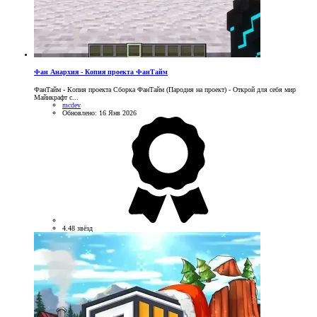
Фан Анархия - Копия проекта ФанТайм
ФанТайм - Копия проекта Сборка ФанТайм (Пародия на проект) - Открой для себя мир
Майнкрафт с...
mcdev
Обновлено:
16 Янв 2026
4.48 звёзд