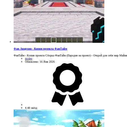
Фан Анархия - Копия проекта ФанТайм
ФанТайм - Копия проекта Сборка ФанТайм (Пародия на проект) - Открой для себя мир Майнкр
mcdev
Обновлено:
16 Янв 2026
4.48 звёзд