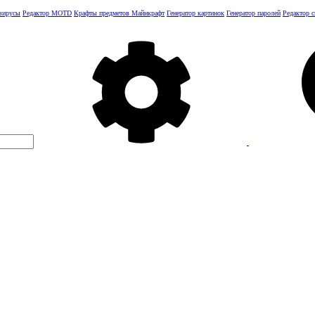
 вирусы
Редактор MOTD
Крафты предметов Майнкрафт
Генератор картинок
Генератор паролей
Редактор 