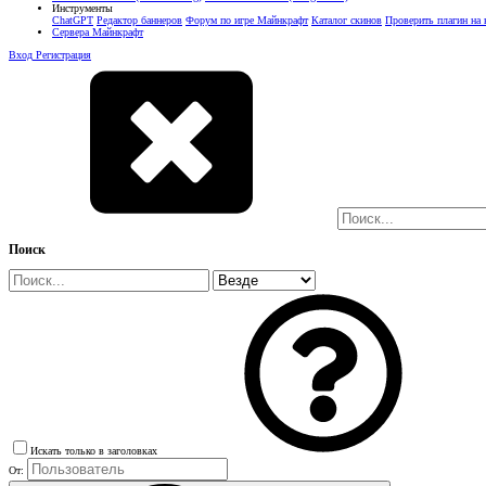
Инструменты
ChatGPT
Редактор баннеров
Форум по игре Майнкрафт
Каталог скинов
Проверить плагин на
Сервера Майнкрафт
Вход
Регистрация
Поиск
Искать только в заголовках
От: