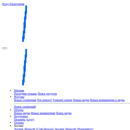
Вход
Регистрация
Магазин
Последние отзывы
Поиск ресурсов
Форумы
Новые сообщения
Что нового?
Featured content
Новые медиа
Новые комментарии к медиа
Поиск сообщений
Обзоры
Новые медиа
Новые комментарии
Поиск медиа
Поддержка
Оплатить услугу
Отзывы
Хостинг
Хостинг Minecraft (Craft-Hosting)
Хостинг Minecraft (BungeeHost)