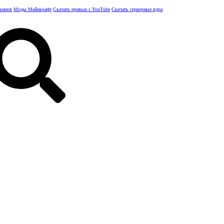
скинов
Моды Майнкрафт
Скачать превью с YouTube
Скачать серверные ядра