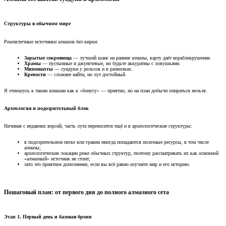
Структуры в обычном мире​
Реалистичные источники алмазов без кирки:
Зарытые сокровища
— лучший шанс на ранние алмазы, карту даёт кораблекрушение.
Храмы
— пустынные и джунглевые, но будьте аккуратны с ловушками.
Миношахты
— сундуки у рельсов и в развилках.
Крепости
— сложнее найти, но лут достойный.
Я отношусь к таким алмазам как к «бонусу» — приятно, но на план добычи опираться нельзя.
Археология и подозрительный блок​
Начиная с недавних версий, часть лута переносится ещё и в археологические структуры:
в подозрительном песке или гравии иногда попадаются полезные ресурсы, в том числе
алмазы;
археологические локации реже обычных структур, поэтому рассматривать их как основной
«алмазный» источник не стоит;
зато это приятное дополнение, если вы всё равно изучаете мир и его историю.
Пошаговый план: от первого дня до полного алмазного сета​
Этап 1. Первый день и базовая броня​