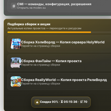
CMI — команды, конфигурация, разрешения
📘
Открыть на mcdev.su
Подборка сборок и акции
Актуальные копии проектов — переходите к ресурсам
Сборка ХолиВорлд — Копия сервера HolyWorld
Перейти на страницу сборки
Сборка ФанТайм — Копия проекта
Перейти на страницу сборки
Сборка ReallyWorld — Копия проекта РилиВорлд
Перейти на страницу сборки
Скидка
90%
· ⏳
05:15:35
· 🛒
70
🔥