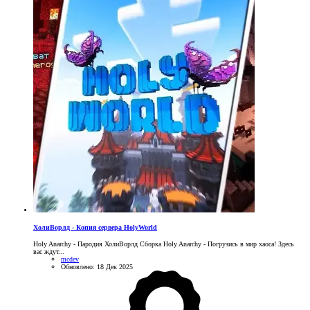
ХолиВорлд - Копия сервера HolyWorld
Holy Anarchy - Пародия ХолиВорлд Сборка Holy Anarchy - Погрузись в мир хаоса! Здесь
вас ждут...
mcdev
Обновлено:
18 Дек 2025