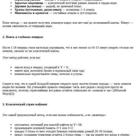
Зарытые сокровища
— классический источник ранних алмазов и сердца моря.
Деревни (кузницы)
— редкий, но приятный бонус.
Храмы (пустынные, джунглевые)
— возможны 1–3 алмаза.
Миношахты и крепости
— случайные алмазы в лут-сундуках.
Плюс метода — вы можете получить алмазную кирку или меч ещё до полноценной шахты. Минус —
полная зависимость от генерации мира.
2. Поиск в глубоких пещерах​
После 1.18 пещеры стали настолько огромными, что в них можно за 10–15 минут увидеть столько же
алмазов, сколько за час классической шахты.
Этот метод работает, если вы:
нашли вход в пещеру, уходящий к Y < 0;
имеете щит, железную броню и нормальный запас еды;
внимательно подсвечиваете стены, потолок и уступы.
Секрет в том, что в одной большой каверне открыто сразу тысячи блоков породы — часть алмазов
видна без копания. Но учитывайте правило генерации: часть жил рядом с воздухом просто не
появляется, поэтому стрип-майнинг всё равно остаётся стабильнее по «алмазам в час».([Minecraft
Mojo][2])
3. Классический стрип-майнинг​
Это самый предсказуемый метод, если вам нужна стабильность, а не «авантюра»:
опускаетесь лестницей или шахтой-лифтом на Y=-58;
прокапываете основной тоннель 2×1 или 2×2;
каждые 3 блока от него отходят боковые ответвления длиной 20–50 блоков;
между соседними туннелями остаётся 2 блока стены — так вы видите все жилы в объёме.