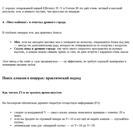
С хорошо зачарованной киркой Efficiency IV–V и Fortune III это даёт очень честный и высокий
результат, хоть и немного скучнее, чем прогулки по пещерам.
4. «Мосс-майнинг» и очистка древнего города​
В глубоких пещерах есть два приятных бонуса:
Мох
: если вы находите массивы мха и зачищаете их мотыгою, открываются блоки под ним
— иногда это дополнительная руда, которую не сгенерировали из-за соседства с воздухом.
Скалк-зоны и древние города
: там часто много открытого пространства на нужных
высотах, и алмазы можно снимать прямо со стен, но риск встречи с варденом очень высок.
Этот метод я бы отнёс к «для продвинутых» — он эффективен, но требует хорошей экипировки и
понимания механик мобов.
Поиск алмазов в пещерах: практический подход​
Как читать F3 и не тратить время впустую​
На Java-версии обязательно держите открытую отладочную информацию (F3):
следите за координатой Y — смысл искать алмазы появляется примерно с отметки -20 и
ниже;
если вы бродите по огромной пещере на Y=-10 и всё ещё не видите алмазов — спускайтесь
глубже;
оптимальная зона для «пещерной охоты» — от Y=-54 до Y=-59.