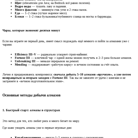
Щит
(обязателен для Java; на Bedrock всё равно полезен).
Ведро воды
— тушить лаву и падения.
Много факелов
— минимум стак угля и 2 стака палок.
Еда
— 1–2 стака (лучше жареное мясо).
Блоки
— 1–2 стака булыжника/глубинного сланца на мосты и баррикады.
Чары, которые экономят десятки минут​
Если вы играете не первый день, имеет смысл подождать ещё немного и пойти за алмазами уже с
чарами:
Efficiency III–V
— радикально ускоряет стрип-майнинг.
Fortune III
— ключевой чар: с одной жилы можно получить в 2–3 раза больше алмазов.
Unbreaking III
— меньше перерывов на ремонт.
Mending
— поддерживает «рабочую кирку» в вечном состоянии за счёт опыта.
Лично я придерживаюсь компромисса:
сначала добыть 5–10 алмазов «вручную», а уже потом
возвращаться за вторым заходом с Fortune III
. Так вы не зависите от удачи с книгами и не
застрянете в «вечном подготовительном этапе».
Основные методы добычи алмазов​
1. Быстрый старт: алмазы в структурах​
Это метод для тех, кто любит риск и много бегает по миру.
Где шанс увидеть алмазы уже в первые игровые дни:
Кораблекрушения
— иногда 1–2 алмаза в сундуке с сокровищами.