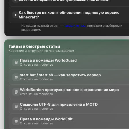
Как быстро выходят обновления под новую версию
➤
Minecraft?
Не нашли нужный ответ —
напишите нам
, поможем с выбором и
внедрением.
Гайды и быстрые статьи
Короткие инструкции по частым задачам
Права и команды WorldGuard
📘
Открыть на mcdev.su
start.bat / start.sh — как запустить сервер
📘
Открыть на mcdev.su
WorldBorder: прогрузка чанков и ограничение мира
📘
Открыть на mcdev.su
Символы UTF-8 для привилегий и MOTD
📘
Открыть на mcdev.su
Права и команды WorldEdit
📘
Открыть на mcdev.su