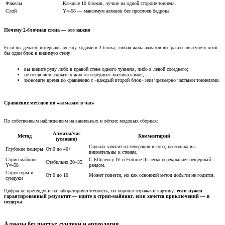
Факелы
Каждые 10 блоков, лучше на одной стороне тоннеля.
Слой
Y=-58 — максимум алмазов без прослоек бедрока.
Почему 2-блочная стена — это важно​
Если вы делаете интервалы между ходами в 3 блока, любая жила алмазов всё равно «высунет» хотя
бы один блок в видимую стену:
вы видите руду либо в правой стене одного туннеля, либо в левой соседнего;
не оставляете скрытых жил «в середине» массива камня;
экономите время по сравнению с «каждый второй блок» или чрезмерно частыми тоннелями.
Сравнение методов по «алмазам в час»​
По собственным наблюдениям на ванильных и лёгких модовых сборках:
Алмазы/час
Метод
Комментарий
(условно)
Сильно зависит от генерации и того, насколько вы
Глубокие пещеры
От 0 до 40+
внимательны к стенам.
Стрип-майнинг
С Efficiency IV и Fortune III легко перекрывает пещерный
Стабильно 20–35
Y=-58
рандом.
Структуры и
От 0 до 10
Может повезти, но как основной метод добычи не годится.
сундуки
Цифры не претендуют на лабораторную точность, но хорошо отражают картину:
если нужен
гарантированный результат — идите в стрип-майнинг, если хочется приключений — в
пещеры
.
Алмазы без шахты: сундуки и археология​