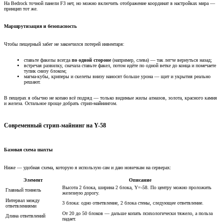
На Bedrock точной панели F3 нет, но можно включить отображение координат в настройках мира —
принцип тот же.
Маршрутизация и безопасность​
Чтобы пещерный забег не закончился потерей инвентаря:
ставьте факелы всегда
по одной стороне
(например, слева) — так легче вернуться назад;
встречая развилку, сначала ставьте факел, потом идёте по одной ветке до конца и помечаете
тупик снизу блоком;
магма-кубы, криперы и скелеты внизу наносят больше урона — щит и укрытия реально
решают.
В пещерах я обычно не копаю всё подряд — только видимые жилы алмазов, золота, красного камня
и железа. Остальное проще добрать стрип-майнингом.
Современный стрип-майнинг на Y-58​
Базовая схема шахты​
Ниже — удобная схема, которую я использую сам и даю новичкам на серверах:
Элемент
Описание
Высота 2 блока, ширина 2 блока, Y=-58. По центру можно проложить
Главный тоннель
железную дорогу.
Интервал между
3 блока: одно ответвление, 2 блока стены, следующее ответвление.
ответвлениями
От 20 до 50 блоков — дальше копать психологически тяжело, а польза
Длина ответвлений
падает.