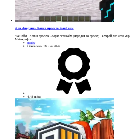
Фан Анархия - Копия проекта ФанТайм
ФанТайм - Копия проекта Сборка ФанТайм (Пародия на проект) - Открой для себя мир
Майнкрафт с...
mcdev
Обновлено:
16 Янв 2026
4.48 звёзд