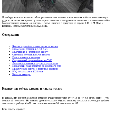
Я разберу, на каких высотах сейчас реально искать алмазы, какие методы добычи дают максимум
руды в час и как выстроить путь от первых железных инструментов до полного алмазного сета без
бессмысленного копания «в никуда». Статья написана с прицелом на версии 1.18–1.21 (Java и
Bedrock), которые актуальны в 2025 году.
Содержание​
Кратко: где сейчас алмазы и как их искать
Новые слои алмазов в 1.18–1.21
Подготовка к «алмазному забегу»
Основные методы добычи алмазов
Поиск алмазов в пещерах
Современный стрип-майнинг на Y-58
Алмазы без шахты: сундуки и археология
Пошаговый план развития до алмазного сета
Практические советы и типичные ошибки
FAQ по алмазам в 2025 году
Краткие выводы
Кратко: где сейчас алмазы и как их искать​
В актуальных версиях Minecraft алмазная руда генерируется от Y=14 до Y=-63, и чем ниже — тем
больше её плотность. Но нижние уровни «съедает» бедрок, поэтому идеальная высота для добычи
сместилась к району Y=-58: вы стоите ногами на -58, голова — на -57.
Если совсем коротко: