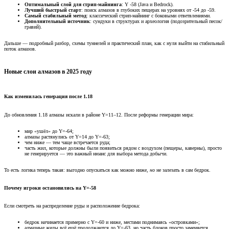
Оптимальный слой для стрип-майнинга
: Y -58 (Java и Bedrock).
Лучший быстрый старт
: поиск алмазов в глубоких пещерах на уровнях от -54 до -59.
Самый стабильный метод
: классический стрип-майнинг с боковыми ответвлениями.
Дополнительный источник
: сундуки в структурах и археология (подозрительный песок/
гравий).
Дальше — подробный разбор, схемы туннелей и практический план, как с нуля выйти на стабильный
поток алмазов.
Новые слои алмазов в 2025 году​
Как изменилась генерация после 1.18​
До обновления 1.18 алмазы искали в районе Y=11–12. После реформы генерации мира:
мир «ушёл» до Y=-64;
алмазы растянулись от Y=14 до Y=-63;
чем ниже — тем чаще встречается руда;
часть жил, которые должны были появиться рядом с воздухом (пещеры, каверны), просто
не генерируется — это важный нюанс для выбора метода добычи.
То есть логика теперь такая: выгодно опускаться как можно ниже,
но
не залезать в сам бедрок.
Почему игроки остановились на Y=-58​
Если смотреть на распределение руды и расположение бедрока:
бедрок начинается примерно с Y=-60 и ниже, местами поднимаясь «островками»;
алмазные жилы всё ещё продолжаются до Y=-63, но часть блоков просто заменяется