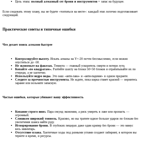
Цель этапа:
полный алмазный сет брони и инструментов
+ запас на будущее.
Если следовать этому плану, вы не будете «топтаться на месте»: каждый этап логично подготавливает
следующий.
Практические советы и типичные ошибки​
Что делает поиск алмазов быстрее​
Контролируйте высоту.
Искать алмазы на Y=-20 почти бессмысленно, если можно
опуститься до -58.
Не экономьте на факелах.
Темнота — главный ускоритель смерти и потери лута.
Копайте «по квадратам».
Разбейте шахту на блоки 50×50 блоков и отрабатывайте их по
очереди, а не хаотично.
Используйте ведро воды.
Это ваш «анти-лава» и «анти-падение» в одном предмете.
Следите за прочностью инструмента.
Не ждите, пока кирка станет красной — вернитесь
заранее или возьмите запасную.
Частые ошибки, которые убивают вашу эффективность​
Копание строго вниз.
Пара секунд экономии, а риск умереть в лаве или пропасть —
огромный.
Слишком широкий тоннель.
Красиво, но вы тратите вдвое больше ударов по блокам без
увеличения шанса найти руду.
Игнорирование брони.
В глубоких пещерах даже один крипер без брони — это минус
весь инвентарь.
Отсутствие плана.
Хаотичные ходы под разными углами создают лабиринт, в котором вы
теряете и время, и ресурсы.