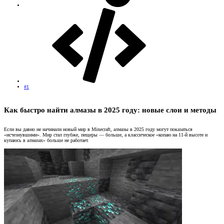
#1
Как быстро найти алмазы в 2025 году: новые слои и методы​
Если вы давно не начинали новый мир в Minecraft, алмазы в 2025 году могут показаться
«исчезнувшими». Мир стал глубже, пещеры — больше, а классическое «копаю на 11-й высоте и
купаюсь в алмазах» больше не работает.