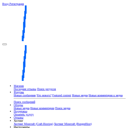
Вход
Регистрация
Магазин
Последние отзывы
Поиск ресурсов
Форумы
Новые сообщения
Что нового?
Featured content
Новые медиа
Новые комментарии к медиа
Поиск сообщений
Обзоры
Новые медиа
Новые комментарии
Поиск медиа
Поддержка
Оплатить услугу
Отзывы
Хостинг
Хостинг Minecraft (Craft-Hosting)
Хостинг Minecraft (BungeeHost)
Инструменты