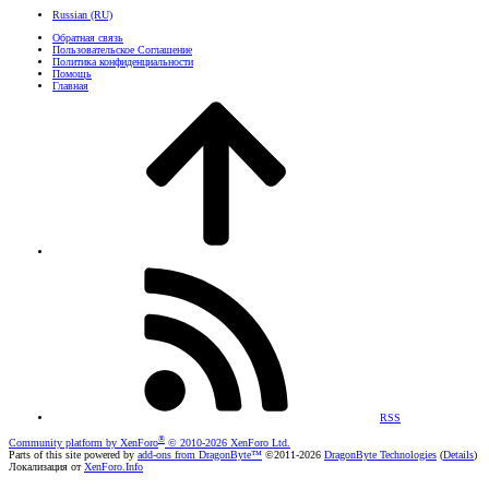
Russian (RU)
Обратная связь
Пользовательское Соглашение
Политика конфиденциальности
Помощь
Главная
RSS
®
Community platform by XenForo
© 2010-2026 XenForo Ltd.
Parts of this site powered by
add-ons from DragonByte™
©2011-2026
DragonByte Technologies
(
Details
)
Локализация от
XenForo.Info