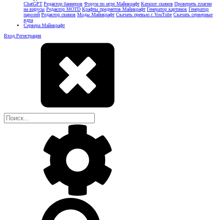
ChatGPT
Редактор баннеров
Форум по игре Майнкрафт
Каталог скинов
Проверить плагин
на вирусы
Редактор MOTD
Крафты предметов Майнкрафт
Генератор картинок
Генератор
паролей
Редактор скинов
Моды Майнкрафт
Скачать превью с YouTube
Скачать серверные
ядра
Сервера Майнкрафт
Вход
Регистрация