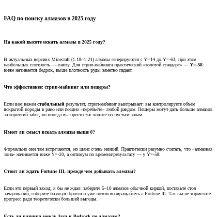
FAQ по поиску алмазов в 2025 году​
На какой высоте искать алмазы в 2025 году?​
В актуальных версиях Minecraft (1.18–1.21) алмазы генерируются с Y=14 до Y=-63, при этом
наибольшая плотность — внизу. Для стрип-майнинга практический «золотой стандарт» —
Y=-58
:
ниже начинается бедрок, выше плотность руды заметно падает.
Что эффективнее: стрип-майнинг или пещеры?​
Если вам важен
стабильный
результат, стрип-майнинг выигрывает: вы контролируете объём
вскрытой породы и рано или поздно «перебьёте» любой рандом. Пещеры могут дать больше алмазов
за короткий забег, но иногда вы просто час ходите по пустым залам.
Имеет ли смысл искать алмазы выше 0?​
Формально они там встречаются, но шанс очень низкий. Практически разумно считать, что «алмазная
зона» начинается ниже Y=-20, а оптимум по времени/результату — у Y=-58.
Стоит ли ждать Fortune III, прежде чем добывать алмазы?​
Если это первый заход, я бы не ждал: заберите 5–10 алмазов обычной киркой, поставьте стол
зачарований, соберите базовую броню и уже потом возвращайтесь с Fortune III. Так вы не тормозите
прогресс ради теоретически большей выгоды.
Есть ли разница между Java и Bedrock по алмазам?​