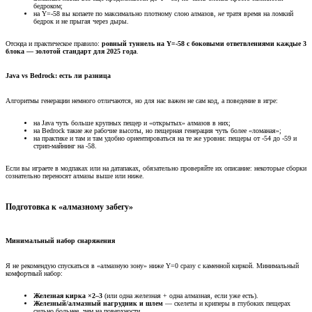
бедроком;
на Y=-58 вы копаете по максимально плотному слою алмазов,
не
тратя время на ломкий
бедрок и не прыгая через дыры.
Отсюда и практическое правило:
ровный туннель на Y=-58 с боковыми ответвлениями каждые 3
блока — золотой стандарт для 2025 года
.
Java vs Bedrock: есть ли разница​
Алгоритмы генерации немного отличаются, но для нас важен не сам код, а поведение в игре:
на Java чуть больше крупных пещер и «открытых» алмазов в них;
на Bedrock такие же рабочие высоты, но пещерная генерация чуть более «ломаная»;
на практике и там и там удобно ориентироваться на те же уровни: пещеры от -54 до -59 и
стрип-майнинг на -58.
Если вы играете в модпаках или на датапаках, обязательно проверяйте их описание: некоторые сборки
сознательно переносят алмазы выше или ниже.
Подготовка к «алмазному забегу»​
Минимальный набор снаряжения​
Я не рекомендую спускаться в «алмазную зону» ниже Y=0 сразу с каменной киркой. Минимальный
комфортный набор:
Железная кирка ×2–3
(или одна железная + одна алмазная, если уже есть).
Железный/алмазный нагрудник и шлем
— скелеты и криперы в глубоких пещерах
сильно больнее, чем на поверхности.