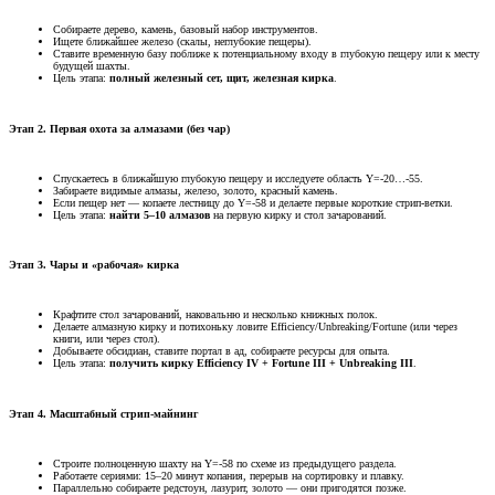
Собираете дерево, камень, базовый набор инструментов.
Ищете ближайшее железо (скалы, неглубокие пещеры).
Ставите временную базу поближе к потенциальному входу в глубокую пещеру или к месту
будущей шахты.
Цель этапа:
полный железный сет, щит, железная кирка
.
Этап 2. Первая охота за алмазами (без чар)​
Спускаетесь в ближайшую глубокую пещеру и исследуете область Y=-20…-55.
Забираете видимые алмазы, железо, золото, красный камень.
Если пещер нет — копаете лестницу до Y=-58 и делаете первые короткие стрип-ветки.
Цель этапа:
найти 5–10 алмазов
на первую кирку и стол зачарований.
Этап 3. Чары и «рабочая» кирка​
Крафтите стол зачарований, наковальню и несколько книжных полок.
Делаете алмазную кирку и потихоньку ловите Efficiency/Unbreaking/Fortune (или через
книги, или через стол).
Добываете обсидиан, ставите портал в ад, собираете ресурсы для опыта.
Цель этапа:
получить кирку Efficiency IV + Fortune III + Unbreaking III
.
Этап 4. Масштабный стрип-майнинг​
Строите полноценную шахту на Y=-58 по схеме из предыдущего раздела.
Работаете сериями: 15–20 минут копания, перерыв на сортировку и плавку.
Параллельно собираете редстоун, лазурит, золото — они пригодятся позже.