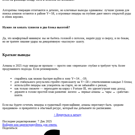
Алгоритмы генерации отличаются в деталях, но ключевые выводы одинаковы: лучшие уровни для
поиска алмазов остаются в районе Y=-58, а огромные пещеры на глубине дают много открытой руды
в обеих версиях.
Нужно ли копать туннели в два блока высотой?​
Да, это комфортный минимум: вы не бьётесь головой о потолок, видите руду и сверху, и по бокам,
но не тратите лишние удары на декоративную «высокую» шахту.
Краткие выводы​
Алмазы в 2025 году никуда не пропали — просто они «переехали» глубже и требуют чуть более
продуманного подхода. Если резюмировать:
старайтесь как можно быстрее выйти в зону Y=-54…-59;
для стабильного результата стройте стрип-шахту на Y=-58 с ответвлениями каждые 3 блока;
используйте пещеры как ускоритель на старте, но не забывайте о рисках;
как только сможете — переходите на кирку с Fortune III, это удвоит/утроит ваш доход;
держите в голове простой план развития: железо → первые алмазы → чары → «рабочая»
шахта.
Если вы будете сочетать пещеры и грамотный стрип-майнинг, алмазы перестанут быть «редким
праздником» и превратятся в обычный ресурс, который вы добываете по расписанию.
↑ Вернуться к началу
Последнее редактирование:
7 Дек 2025
Войдите или зарегистрируйтесь для ответа.
Поделиться: