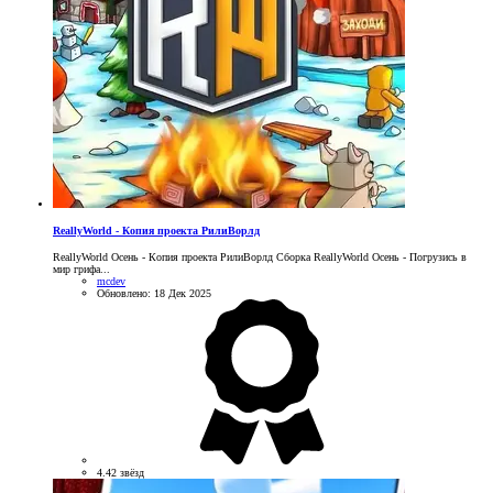
ReallyWorld - Копия проекта РилиВорлд
ReallyWorld Осень - Копия проекта РилиВорлд Сборка ReallyWorld Осень - Погрузись в
мир грифа...
mcdev
Обновлено:
18 Дек 2025
4.42 звёзд