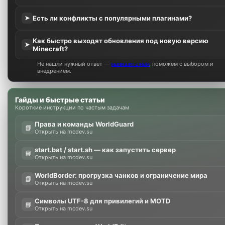
Есть ли конфликты с популярными плагинами?
➤
Как быстро выходят обновления под новую версию
➤
Minecraft?
Не нашли нужный ответ —
напишите нам
, поможем с выбором и
внедрением.
Гайды и быстрые статьи
Короткие инструкции по частым задачам
Права и команды WorldGuard
📘
Открыть на mcdev.su
start.bat / start.sh — как запустить сервер
📘
Открыть на mcdev.su
WorldBorder: прогрузка чанков и ограничение мира
📘
Открыть на mcdev.su
Символы UTF-8 для привилегий и MOTD
📘
Открыть на mcdev.su