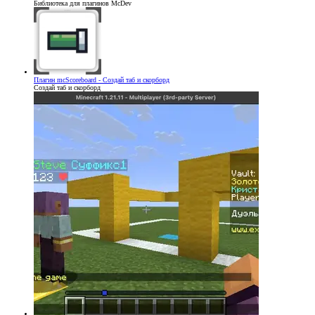
Библиотека для плагинов McDev
Плагин
mcScoreboard - Создай таб и скорборд
Создай таб и скорборд