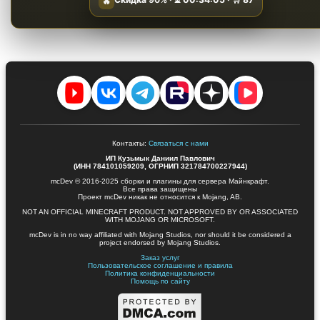
🔥
Контакты:
Связаться с нами
ИП Кузьмык Даниил Павлович
(ИНН 784101059209, ОГРНИП 321784700227944)
mcDev © 2016-2025 сборки и плагины для сервера Майнкрафт.
Все права защищены
Проект mcDev никак не относится к Mojang, AB.
NOT AN OFFICIAL MINECRAFT PRODUCT. NOT APPROVED BY OR ASSOCIATED
WITH MOJANG OR MICROSOFT.
mcDev is in no way affiliated with Mojang Studios, nor should it be considered a
project endorsed by Mojang Studios.
Заказ услуг
Пользовательское соглашение и правила
Политика конфиденциальности
Помощь по сайту