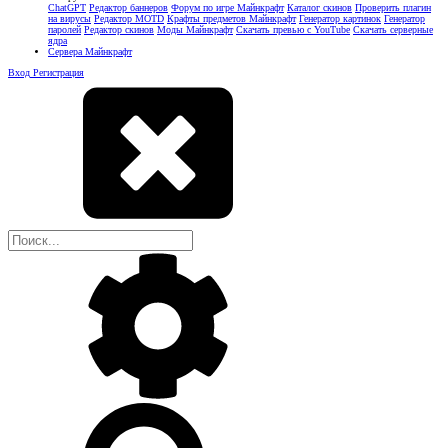
ChatGPT
Редактор баннеров
Форум по игре Майнкрафт
Каталог скинов
Проверить плагин
на вирусы
Редактор MOTD
Крафты предметов Майнкрафт
Генератор картинок
Генератор
паролей
Редактор скинов
Моды Майнкрафт
Скачать превью с YouTube
Скачать серверные
ядра
Сервера Майнкрафт
Вход
Регистрация