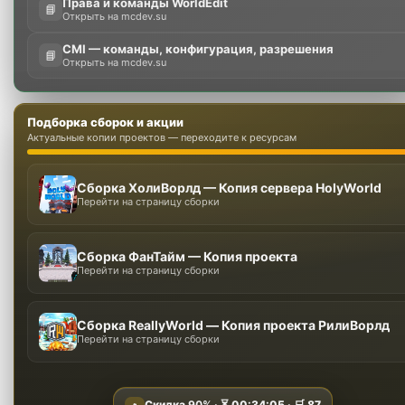
Права и команды WorldEdit
📘
Открыть на mcdev.su
CMI — команды, конфигурация, разрешения
📘
Открыть на mcdev.su
Подборка сборок и акции
Актуальные копии проектов — переходите к ресурсам
Сборка ХолиВорлд — Копия сервера HolyWorld
Перейти на страницу сборки
Сборка ФанТайм — Копия проекта
Перейти на страницу сборки
Сборка ReallyWorld — Копия проекта РилиВорлд
Перейти на страницу сборки
Скидка
90%
· ⏳
00:34:04
· 🛒
87