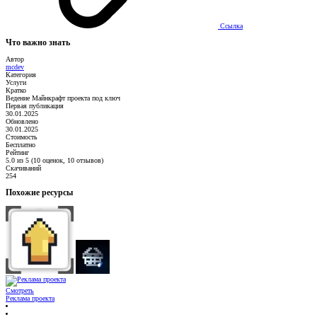
Ссылка
Что важно знать
Автор
mcdev
Категория
Услуги
Кратко
Ведение Майнкрафт проекта под ключ
Первая публикация
30.01.2025
Обновлено
30.01.2025
Стоимость
Бесплатно
Рейтинг
5.0 из 5 (10 оценок, 10 отзывов)
Скачиваний
254
Похожие ресурсы
Смотреть
Реклама проекта