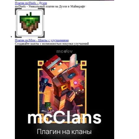
Плагин
mcDuels - Дуэли
mcDuels - Уникальный плагин на Дуэли в Майнкрафт
Плагин
mcMine - Шахты с улучшениями
Создавайте шахты с возможностью покупки улучшений