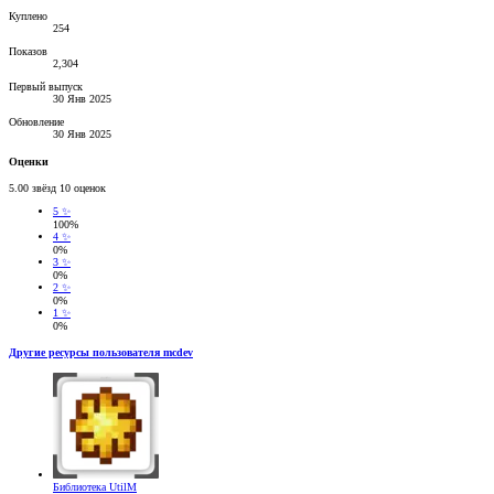
Куплено
254
Показов
2,304
Первый выпуск
30 Янв 2025
Обновление
30 Янв 2025
Оценки
5.00 звёзд
10 оценок
5 ✨
100%
4 ✨
0%
3 ✨
0%
2 ✨
0%
1 ✨
0%
Другие ресурсы пользователя mcdev
Библиотека
UtilM