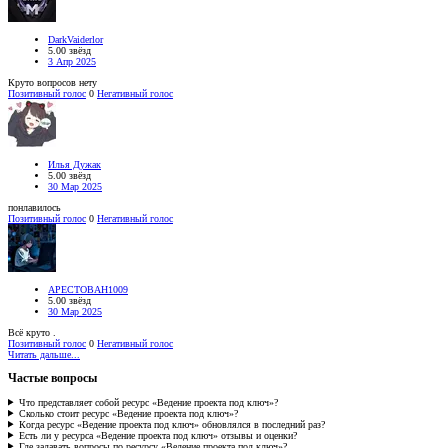
DarkVaiderlor
5.00 звёзд
3 Апр 2025
Круто вопросов нету
Позитивный голос
0
Негативный голос
Илья Дужак
5.00 звёзд
30 Мар 2025
понлавилось
Позитивный голос
0
Негативный голос
APECTOBAH1009
5.00 звёзд
30 Мар 2025
Всё круто .
Позитивный голос
0
Негативный голос
Читать дальше...
Частые вопросы
Что представляет собой ресурс «Ведение проекта под ключ»?
Сколько стоит ресурс «Ведение проекта под ключ»?
Когда ресурс «Ведение проекта под ключ» обновлялся в последний раз?
Есть ли у ресурса «Ведение проекта под ключ» отзывы и оценки?
Где задавать вопросы по ресурсу «Ведение проекта под ключ»?