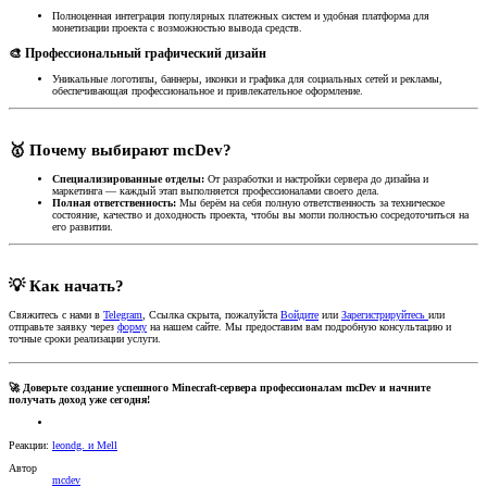
Полноценная интеграция популярных платежных систем и удобная платформа для
монетизации проекта с возможностью вывода средств.
🎨 Профессиональный графический дизайн​
Уникальные логотипы, баннеры, иконки и графика для социальных сетей и рекламы,
обеспечивающая профессиональное и привлекательное оформление.
🥇 Почему выбирают mcDev?​
Специализированные отделы:
От разработки и настройки сервера до дизайна и
маркетинга — каждый этап выполняется профессионалами своего дела.
Полная ответственность:
Мы берём на себя полную ответственность за техническое
состояние, качество и доходность проекта, чтобы вы могли полностью сосредоточиться на
его развитии.
💡 Как начать?​
Свяжитесь с нами в
Telegram
,
Ссылка скрыта, пожалуйста
Войдите
или
Зарегистрируйтесь
или
отправьте заявку через
форму
на нашем сайте. Мы предоставим вам подробную консультацию и
точные сроки реализации услуги.
🚀 Доверьте создание успешного Minecraft-сервера профессионалам mcDev и начните
получать доход уже сегодня!
Реакции:
leondg.
и
Mell
Автор
mcdev