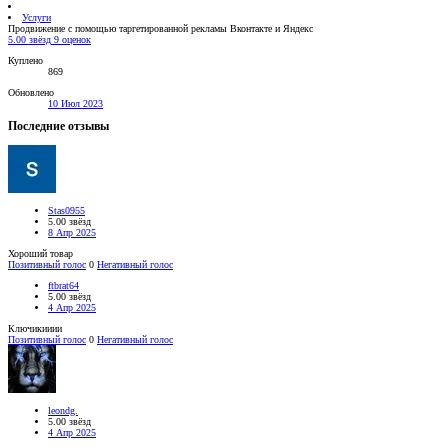
Услуги
Продвижение с помощью таргетированной рекламы Вконтакте и Яндекс
5.00 звёзд
9 оценок
Куплено
869
Обновлено
10 Июл 2023
Последние отзывы
Stas0955
5.00 звёзд
8 Апр 2025
Хороший товар
Позитивный голос
0
Негативный голос
ftbrat64
5.00 звёзд
4 Апр 2025
Ключикииии
Позитивный голос
0
Негативный голос
leondg.
5.00 звёзд
4 Апр 2025