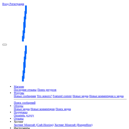
Вход
Регистрация
Магазин
Последние отзывы
Поиск ресурсов
Форумы
Новые сообщения
Что нового?
Featured content
Новые медиа
Новые комментарии к медиа
Поиск сообщений
Обзоры
Новые медиа
Новые комментарии
Поиск медиа
Поддержка
Оплатить услугу
Отзывы
Хостинг
Хостинг Minecraft (Craft-Hosting)
Хостинг Minecraft (BungeeHost)
Инструменты