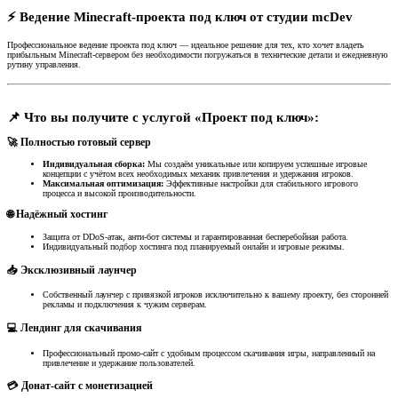
⚡️ Ведение Minecraft-проекта под ключ от студии mcDev​
Профессиональное ведение проекта под ключ — идеальное решение для тех, кто хочет владеть
прибыльным Minecraft-сервером без необходимости погружаться в технические детали и ежедневную
рутину управления.
📌 Что вы получите с услугой «Проект под ключ»:​
🚀 Полностью готовый сервер​
Индивидуальная сборка:
Мы создаём уникальные или копируем успешные игровые
концепции с учётом всех необходимых механик привлечения и удержания игроков.
Максимальная оптимизация:
Эффективные настройки для стабильного игрового
процесса и высокой производительности.
🌐 Надёжный хостинг​
Защита от DDoS-атак, анти-бот системы и гарантированная бесперебойная работа.
Индивидуальный подбор хостинга под планируемый онлайн и игровые режимы.
📥 Эксклюзивный лаунчер​
Собственный лаунчер с привязкой игроков исключительно к вашему проекту, без сторонней
рекламы и подключения к чужим серверам.
💻 Лендинг для скачивания​
Профессиональный промо-сайт с удобным процессом скачивания игры, направленный на
привлечение и удержание пользователей.
💳 Донат-сайт с монетизацией​