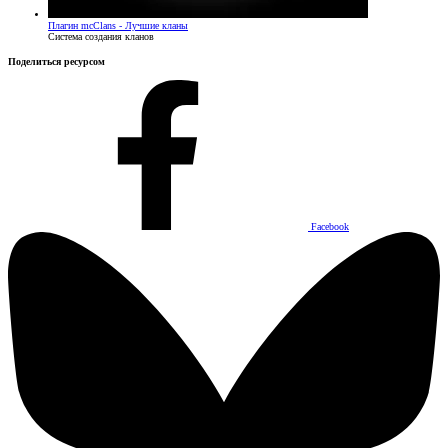
Плагин
mcClans - Лучшие кланы
Система создания кланов
Поделиться ресурсом
Facebook