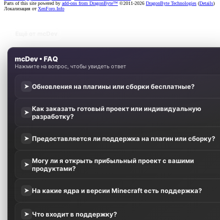
Parts of this site powered by
add-ons from DragonByte™
©2011-2026
DragonByte Technologies
(
Details
)
Локализация от
XenForo.Info
Ещё от mcDev
mcDev • FAQ
Нажмите на вопрос, чтобы увидеть ответ
Обновления на плагины или сборки бесплатные?
➤
Как заказать готовый проект или индивидуальную
➤
разработку?
Предоставляется ли поддержка на плагин или сборку?
➤
Могу ли я открыть прибыльный проект с вашими
➤
продуктами?
На какие ядра и версии Minecraft есть поддержка?
➤
Что входит в поддержку?
➤