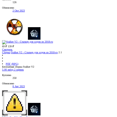
126
Обновлено
2 Окт 2023
69 ₽
139 ₽
Смотреть
Сборка
Stalker V2 - Сталкер для олдов из 2018-го
2.1
РПГ (RPG)
Бесплатная сборка Stalker V2
5.00 звёзд
2 оценок
Куплено
250
Обновлено
8 Авг 2023