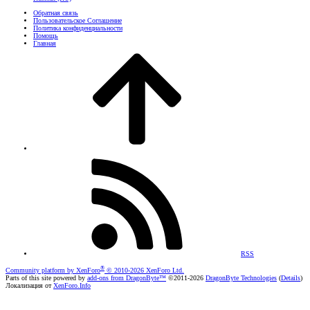
Обратная связь
Пользовательское Соглашение
Политика конфиденциальности
Помощь
Главная
RSS
®
Community platform by XenForo
© 2010-2026 XenForo Ltd.
Parts of this site powered by
add-ons from DragonByte™
©2011-2026
DragonByte Technologies
(
Details
)
Локализация от
XenForo.Info