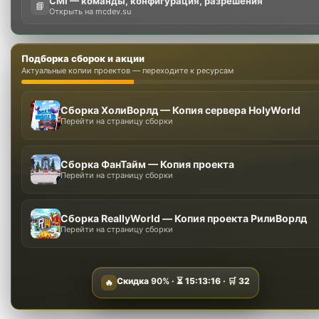
CMI — команды, конфигурация, разрешения
📘
Открыть на mcdev.su
Подборка сборок и акции
Актуальные копии проектов — переходите к ресурсам
Сборка ХолиВорлд — Копия сервера HolyWorld
Перейти на страницу сборки
Сборка ФанТайм — Копия проекта
Перейти на страницу сборки
Сборка ReallyWorld — Копия проекта РилиВорлд
Перейти на страницу сборки
Скидка
90%
· ⏳
15:13:15
· 🛒
32
🔥