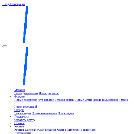
Вход
Регистрация
Магазин
Последние отзывы
Поиск ресурсов
Форумы
Новые сообщения
Что нового?
Featured content
Новые медиа
Новые комментарии к медиа
Поиск сообщений
Обзоры
Новые медиа
Новые комментарии
Поиск медиа
Поддержка
Оплатить услугу
Отзывы
Хостинг
Хостинг Minecraft (Craft-Hosting)
Хостинг Minecraft (BungeeHost)
Инструменты