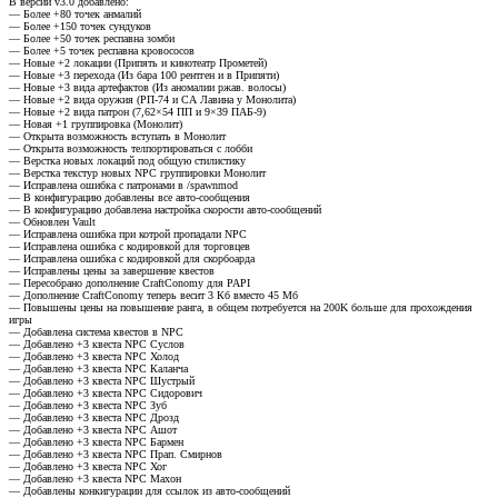
В версии v3.0 добавлено:
— Более +80 точек анмалий
— Более +150 точек сундуков
— Более +50 точек респавна зомби
— Более +5 точек респавна кровососов
— Новые +2 локации (Припять и кинотеатр Прометей)
— Новые +3 перехода (Из бара 100 рентген и в Припяти)
— Новые +3 вида артефактов (Из аномалии ржав. волосы)
— Новые +2 вида оружия (РП-74 и СА Лавина у Монолита)
— Новые +2 вида патрон (7,62×54 ПП и 9×39 ПАБ-9)
— Новая +1 группировка (Монолит)
— Открыта возможность вступать в Монолит
— Открыта возможность телпортироваться с лобби
— Верстка новых локаций под общую стилистику
— Верстка текстур новых NPC группировки Монолит
— Исправлена ошибка с патронами в /spawnmod
— В конфигурацию добавлены все авто-сообщения
— В конфигурацию добавлена настройка скорости авто-сообщений
— Обновлен Vault
— Исправлена ошибка при котрой пропадали NPC
— Исправлена ошибка с кодировкой для торговцев
— Исправлена ошибка с кодировкой для скорбоарда
— Исправлены цены за завершение квестов
— Пересобрано дополнение CraftConomy для PAPI
— Дополнение CraftConomy теперь весит 3 Кб вместо 45 Мб
— Повышены цены на повышение ранга, в общем потребуется на 200K больше для прохождения
игры
— Добавлена система квестов в NPC
— Добавлено +3 квеста NPC Суслов
— Добавлено +3 квеста NPC Холод
— Добавлено +3 квеста NPC Каланча
— Добавлено +3 квеста NPC Шустрый
— Добавлено +3 квеста NPC Сидорович
— Добавлено +3 квеста NPC Зуб
— Добавлено +3 квеста NPC Дрозд
— Добавлено +3 квеста NPC Ашот
— Добавлено +3 квеста NPC Бармен
— Добавлено +3 квеста NPC Прап. Смирнов
— Добавлено +3 квеста NPC Хог
— Добавлено +3 квеста NPC Махон
— Добавлены конкигурации для ссылок из авто-сообщений