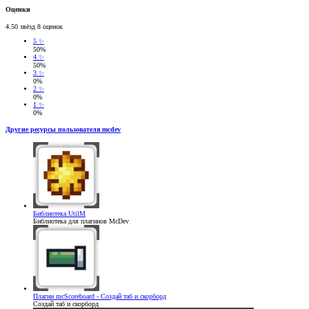
Оценки
4.50 звёзд
8 оценок
5 ✨
50%
4 ✨
50%
3 ✨
0%
2 ✨
0%
1 ✨
0%
Другие ресурсы пользователя mcdev
Библиотека
UtilM
Библиотека для плагинов McDev
Плагин
mcScoreboard - Создай таб и скорборд
Создай таб и скорборд