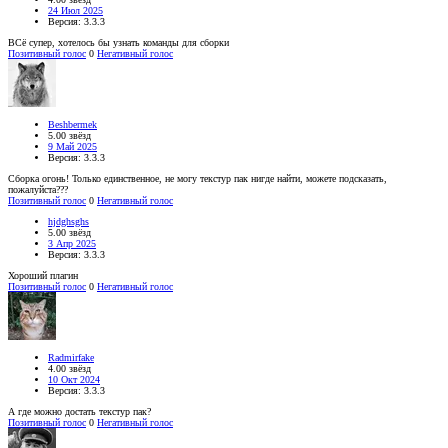
24 Июл 2025
Версия: 3.3.3
ВСё супер, хотелось бы узнать команды для сборки
Позитивный голос
0
Негативный голос
Beshbermek
5.00 звёзд
9 Май 2025
Версия: 3.3.3
Сборка огонь! Только единственное, не могу текстур пак нигде найти, можете подсказать,
пожалуйста???
Позитивный голос
0
Негативный голос
hjdghsghs
5.00 звёзд
3 Апр 2025
Версия: 3.3.3
Хороший плагин
Позитивный голос
0
Негативный голос
Radmirfake
4.00 звёзд
10 Окт 2024
Версия: 3.3.3
А где можно достать текстур пак?
Позитивный голос
0
Негативный голос