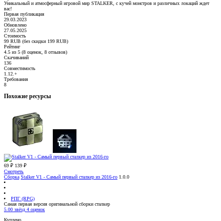
Уникальный и атмосферный игровой мир STALKER, с кучей монстров и различных локаций ждет
вас!
Первая публикация
29.03.2023
Обновлено
27.05.2025
Стоимость
99 RUB (без скидки 199 RUB)
Рейтинг
4.5 из 5 (8 оценок, 8 отзывов)
Скачиваний
136
Совместимость
1.12.+
Требования
8
Похожие ресурсы
69 ₽
139 ₽
Смотреть
Сборка
Stalker V1 - Самый первый сталкер из 2016-го
1.0.0
РПГ (RPG)
Самая первая версия оригинальной сборки сталкер
5.00 звёзд
4 оценок
Куплено