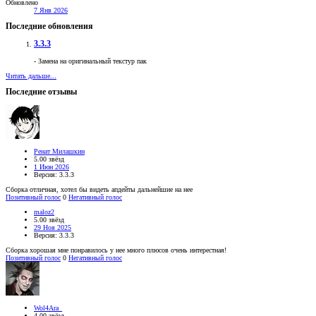
Обновлено
7 Янв 2026
Последние обновления
3.3.3
- Замена на оригинальный текстур пак
Читать дальше...
Последние отзывы
Ренат Милашкин
5.00 звёзд
1 Июн 2026
Версия: 3.3.3
Сборка отличная, хотел бы видеть апдейты дальнейшие на нее
Позитивный голос
0
Негативный голос
maloz2
5.00 звёзд
29 Ноя 2025
Версия: 3.3.3
Сборка хорошая мне понравилось у нее много плюсов очень интерестная!
Позитивный голос
0
Негативный голос
Wol4Ara_
4.00 звёзд