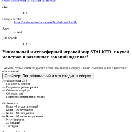
Обзор
Обновления (2)
Отзывы (8)
История
Java
8
Обзор в mcDev
https://mcdev.su/media/stalker-v3-luchshii-stalker.51/
Ядро
1.12.2
Для версий
1.12.+
Уникальный и атмосферный игровой мир STALKER, с кучей
монстров и различных локаций ждет вас!​
Нажмите, чтобы узнать подробнее о том, что входит в сборку и какие изменения были в последних
обновлениях!
Спойлер:
Лог обновлений и что входит в сборку
Из обновления v3.3
— Обновлены локации
— Исправлена работа рынка
— Обновлен скорборд
— Обновлен таб
— Некоторые исправления сборки
Особенности:
— Более +5 видов аномалий
— Более +30 артефактов
— Более +100 предметов
— Более +20 видов вооружения
— 9 группировок
— 26 локаций
— Текстуры