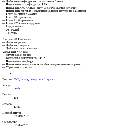
— Добавлена конфигурация для ссылки из /texture
— Исправления в конфигурации PEX’а
— Исправлен NPC «Начать игру» для группировки Монолит
— Исправлена торговля с группировками при вступлении в Монолит
— Более +5 видов аномалий
— Более +30 артефактов
— Более +100 предметов
— Более +20 видов вооружения
— 9 группировок
— 26 локаций
— Текстуры
В версии v3.1 добавлено:
— Добавлен рынок
— Добавлен туториал
— Добавлены новые локации
-Добавлена PVP зона
— Оптимизация сборки
— Обновление текстурок до 1.14.X
— Исправление скорборда
— Исправление запуска и всех ошибок которые возникали ранее
— Убран спам в консоли
Реакции:
Mell
,
leondg.
,
ermprost
и 2 других
Автор
mcdev
Куплено
136
Показов
13,807
Первый выпуск
29 Мар 2023
Обновление
27 Май 2025