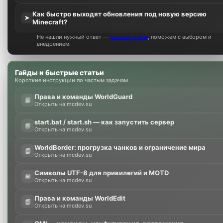
Как быстро выходят обновления под новую версию
➤
Minecraft?
Не нашли нужный ответ —
напишите нам
, поможем с выбором и
внедрением.
Гайды и быстрые статьи
Короткие инструкции по частым задачам
Права и команды WorldGuard
📘
Открыть на mcdev.su
start.bat / start.sh — как запустить сервер
📘
Открыть на mcdev.su
WorldBorder: прогрузка чанков и ограничение мира
📘
Открыть на mcdev.su
Символы UTF-8 для привилегий и MOTD
📘
Открыть на mcdev.su
Права и команды WorldEdit
📘
Открыть на mcdev.su