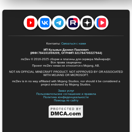
Контакты:
Связаться с нами
ИП Кузьмык Даниил Павлович
(ИНН 784101059209, ОГРНИП 321784700227944)
mcDev © 2016-2025 сборки и плагины для сервера Майнкрафт.
Все права защищены
Проект mcDev никак не относится к Mojang, AB.
NOT AN OFFICIAL MINECRAFT PRODUCT. NOT APPROVED BY OR ASSOCIATED
WITH MOJANG OR MICROSOFT.
mcDev is in no way affiliated with Mojang Studios, nor should it be considered a
project endorsed by Mojang Studios.
Заказ услуг
Пользовательское соглашение и правила
Политика конфиденциальности
Помощь по сайту