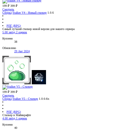
199 ₽
399 ₽
Смотреть
Сборка
Stalker V4 - Новый сталкер
1.0.6
РПГ (RPG)
Самый лучший сталкер новой версии для вашего сервера
5.00 звёзд
2 оценок
Куплено
38
Обновлено
29 Авг 2024
199 ₽
399 ₽
Смотреть
Сборка
Stalker V5 - Сталкер
1.0.6-fix
РПГ (RPG)
Сталкер в Майнкрафте
4.00 звёзд
1 оценок
Куплено
40