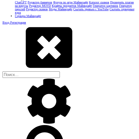
ChatGPT
Редактор баннеров
Форум по игре Майнкрафт
Каталог скинов
Проверить плагин
на вирусы
Редактор MOTD
Крафты предметов Майнкрафт
Генератор картинок
Генератор
паролей
Редактор скинов
Моды Майнкрафт
Скачать превью с YouTube
Скачать серверные
ядра
Сервера Майнкрафт
Вход
Регистрация