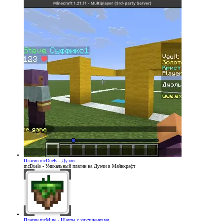
Плагин
mcDuels - Дуэли
mcDuels - Уникальный плагин на Дуэли в Майнкрафт
Плагин
mcMine - Шахты с улучшениями