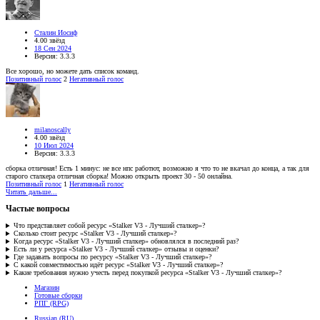
Сталин Иосиф
4.00 звёзд
18 Сен 2024
Версия: 3.3.3
Все хорошо, но можете дать список команд.
Позитивный голос
2
Негативный голос
milanoscally
4.00 звёзд
10 Июл 2024
Версия: 3.3.3
сборка отличная! Есть 1 минус: не все нпс работют, возможно я что то не вкачал до конца, а так для
старого сталкера отличная сборка! Можно открыть проект 30 - 50 онлайна.
Позитивный голос
1
Негативный голос
Читать дальше...
Частые вопросы
Что представляет собой ресурс «Stalker V3 - Лучший сталкер»?
Сколько стоит ресурс «Stalker V3 - Лучший сталкер»?
Когда ресурс «Stalker V3 - Лучший сталкер» обновлялся в последний раз?
Есть ли у ресурса «Stalker V3 - Лучший сталкер» отзывы и оценки?
Где задавать вопросы по ресурсу «Stalker V3 - Лучший сталкер»?
С какой совместимостью идёт ресурс «Stalker V3 - Лучший сталкер»?
Какие требования нужно учесть перед покупкой ресурса «Stalker V3 - Лучший сталкер»?
Магазин
Готовые сборки
РПГ (RPG)
Russian (RU)