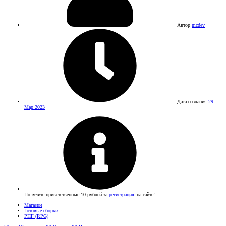
Автор
mcdev
Дата создания
29
Мар 2023
Получите приветственные 10 рублей за
регистрацию
на сайте!
Магазин
Готовые сборки
РПГ (RPG)